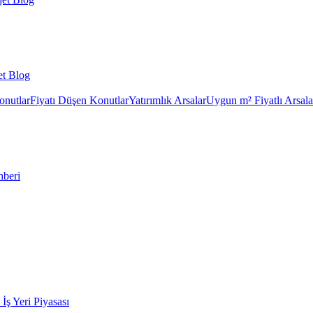
et Blog
onutlar
Fiyatı Düşen Konutlar
Yatırımlık Arsalar
Uygun m² Fiyatlı Arsala
hberi
k İş Yeri Piyasası