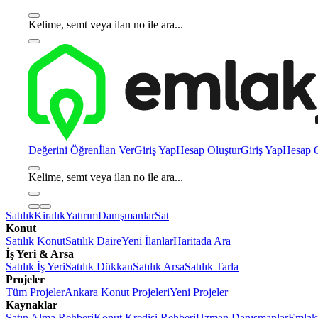
Kelime, semt veya ilan no ile ara...
Değerini Öğren
İlan Ver
Giriş Yap
Hesap Oluştur
Giriş Yap
Hesap O
Kelime, semt veya ilan no ile ara...
Satılık
Kiralık
Yatırım
Danışmanlar
Sat
Konut
Satılık Konut
Satılık Daire
Yeni İlanlar
Haritada Ara
İş Yeri & Arsa
Satılık İş Yeri
Satılık Dükkan
Satılık Arsa
Satılık Tarla
Projeler
Tüm Projeler
Ankara Konut Projeleri
Yeni Projeler
Kaynaklar
Satın Alma Rehberi
Konut Kredisi Rehberi
Uzman Danışmanlar
Emlakj