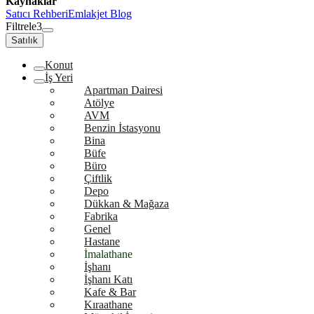
Kaynaklar
Satıcı Rehberi
Emlakjet Blog
Filtrele
3
Satılık
Konut
İş Yeri
Apartman Dairesi
Atölye
AVM
Benzin İstasyonu
Bina
Büfe
Büro
Çiftlik
Depo
Dükkan & Mağaza
Fabrika
Genel
Hastane
İmalathane
İşhanı
İşhanı Katı
Kafe & Bar
Kıraathane