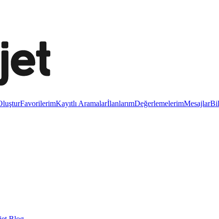
luştur
Favorilerim
Kayıtlı Aramalar
İlanlarım
Değerlemelerim
Mesajlar
Bi
et Blog