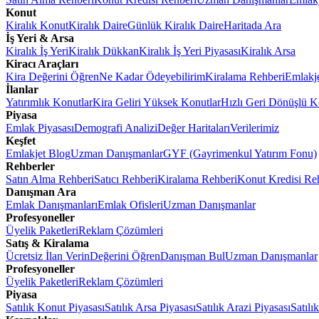
Konut
Kiralık Konut
Kiralık Daire
Günlük Kiralık Daire
Haritada Ara
İş Yeri & Arsa
Kiralık İş Yeri
Kiralık Dükkan
Kiralık İş Yeri Piyasası
Kiralık Arsa
Kiracı Araçları
Kira Değerini Öğren
Ne Kadar Ödeyebilirim
Kiralama Rehberi
Emlakj
İlanlar
Yatırımlık Konutlar
Kira Geliri Yüksek Konutlar
Hızlı Geri Dönüşlü K
Piyasa
Emlak Piyasası
Demografi Analizi
Değer Haritaları
Verilerimiz
Keşfet
Emlakjet Blog
Uzman Danışmanlar
GYF (Gayrimenkul Yatırım Fonu)
Rehberler
Satın Alma Rehberi
Satıcı Rehberi
Kiralama Rehberi
Konut Kredisi Re
Danışman Ara
Emlak Danışmanları
Emlak Ofisleri
Uzman Danışmanlar
Profesyoneller
Üyelik Paketleri
Reklam Çözümleri
Satış & Kiralama
Ücretsiz İlan Verin
Değerini Öğren
Danışman Bul
Uzman Danışmanlar
Profesyoneller
Üyelik Paketleri
Reklam Çözümleri
Piyasa
Satılık Konut Piyasası
Satılık Arsa Piyasası
Satılık Arazi Piyasası
Satılı