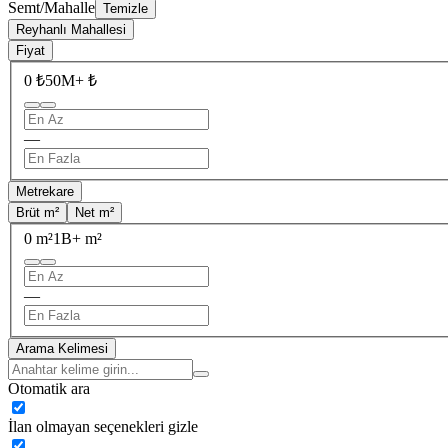
Semt/Mahalle
Temizle
Reyhanlı Mahallesi
Fiyat
0 ₺
50M+ ₺
—
Metrekare
Brüt m²
Net m²
0 m²
1B+ m²
—
Arama Kelimesi
Otomatik ara
İlan olmayan seçenekleri gizle