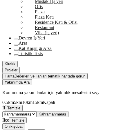
Müstakil İş yeri
Ofis
Plaza
Plaza Katı
Residence Katı & Ofisi
Restaurant
Villa (İş yeri)
Devren İş Yeri
Arsa
Kat Karşılığı Arsa
Turistik Tesis
Kiralık
Projeler
Harita
Değerleri ve ilanları tematik haritada görün
Yakınımda Ara
Konumuna yakın ilanlar için yakınlık mesafesini seç.
0.5km
5km
10km
15km
Kapalı
İl
Temizle
Kahramanmaraş
İlçe
Temizle
Onikişubat