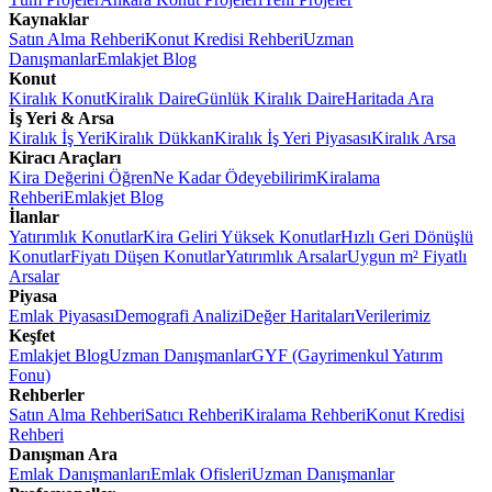
Kaynaklar
Satın Alma Rehberi
Konut Kredisi Rehberi
Uzman
Danışmanlar
Emlakjet Blog
Konut
Kiralık Konut
Kiralık Daire
Günlük Kiralık Daire
Haritada Ara
İş Yeri & Arsa
Kiralık İş Yeri
Kiralık Dükkan
Kiralık İş Yeri Piyasası
Kiralık Arsa
Kiracı Araçları
Kira Değerini Öğren
Ne Kadar Ödeyebilirim
Kiralama
Rehberi
Emlakjet Blog
İlanlar
Yatırımlık Konutlar
Kira Geliri Yüksek Konutlar
Hızlı Geri Dönüşlü
Konutlar
Fiyatı Düşen Konutlar
Yatırımlık Arsalar
Uygun m² Fiyatlı
Arsalar
Piyasa
Emlak Piyasası
Demografi Analizi
Değer Haritaları
Verilerimiz
Keşfet
Emlakjet Blog
Uzman Danışmanlar
GYF (Gayrimenkul Yatırım
Fonu)
Rehberler
Satın Alma Rehberi
Satıcı Rehberi
Kiralama Rehberi
Konut Kredisi
Rehberi
Danışman Ara
Emlak Danışmanları
Emlak Ofisleri
Uzman Danışmanlar