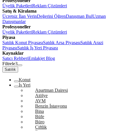
Profesyoneller
Üyelik Paketleri
Reklam Çözümleri
Satış & Kiralama
Ücretsiz İlan Verin
Değerini Öğren
Danışman Bul
Uzman
Danışmanlar
Profesyoneller
Üyelik Paketleri
Reklam Çözümleri
Piyasa
Satılık Konut Piyasası
Satılık Arsa Piyasası
Satılık Arazi
Piyasası
Satılık İş Yeri Piyasası
Kaynaklar
Satıcı Rehberi
Emlakjet Blog
Filtrele
3
Satılık
Konut
İş Yeri
Apartman Dairesi
Atölye
AVM
Benzin İstasyonu
Bina
Büfe
Büro
Çiftlik