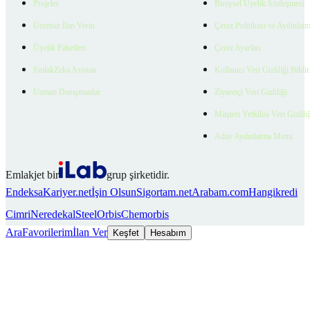
Projeler
Bireysel Üyelik Sözleşmesi
Ücretsiz İlan Verin
Çerez Politikası ve Aydınlat
Üyelik Paketleri
Çerez Ayarları
EmlakZeka Asistan
Kullanıcı Veri Gizliliği Bildi
Uzman Danışmanlar
Ziyaretçi Veri Gizliliği
Müşteri Yetkilisi Veri Gizlili
Aday Aydınlatma Metni
Emlakjet bir
grup şirketidir.
Endeksa
Kariyer.net
İşin Olsun
Sigortam.net
Arabam.com
Hangikredi
Cimri
Neredekal
SteelOrbis
Chemorbis
Ara
Favorilerim
İlan Ver
Keşfet
Hesabım