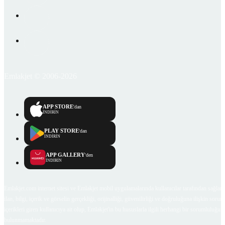
Emlakjet © 2006-2026
APP STORE
'dan
İNDİRİN
PLAY STORE
'dan
İNDİRİN
APP GALLERY
'den
İNDİRİN
Emlakjet.com internet sitesi ve Emlakjet mobil uygulamalarında kullanıcılar tarafından sağlana
ilan, bilgi, içerik ve görselin gerçekliği, orijinalliği, güvenilirliği ve doğruluğuna ilişkin soru
içerikleri giren kullanıcıya ait olup, Emlakjet'in bu hususlarla ilgili herhangi bir sorumluluğu
bulunmamaktadır.