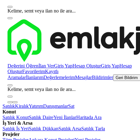
Kelime, semt veya ilan no ile ara...
Değerini Öğren
İlan Ver
Giriş Yap
Hesap Oluştur
Giriş Yap
Hesap
Oluştur
Favorilerim
Kayıtlı
Aramalar
İlanlarım
Değerlemelerim
Mesajlar
Bildirimler
Geri Bildirim
Kelime, semt veya ilan no ile ara...
Satılık
Kiralık
Yatırım
Danışmanlar
Sat
Konut
Satılık Konut
Satılık Daire
Yeni İlanlar
Haritada Ara
İş Yeri & Arsa
Satılık İş Yeri
Satılık Dükkan
Satılık Arsa
Satılık Tarla
Projeler
Tüm Projeler
Ankara Konut Projeleri
Yeni Projeler