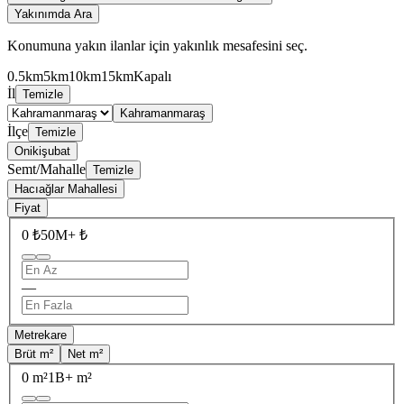
Yakınımda Ara
Konumuna yakın ilanlar için yakınlık mesafesini seç.
0.5km
5km
10km
15km
Kapalı
İl
Temizle
Kahramanmaraş
İlçe
Temizle
Onikişubat
Semt/Mahalle
Temizle
Hacıağlar Mahallesi
Fiyat
0 ₺
50M+ ₺
—
Metrekare
Brüt m²
Net m²
0 m²
1B+ m²