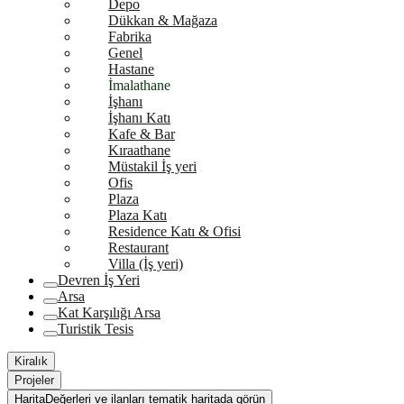
Depo
Dükkan & Mağaza
Fabrika
Genel
Hastane
İmalathane
İşhanı
İşhanı Katı
Kafe & Bar
Kıraathane
Müstakil İş yeri
Ofis
Plaza
Plaza Katı
Residence Katı & Ofisi
Restaurant
Villa (İş yeri)
Devren İş Yeri
Arsa
Kat Karşılığı Arsa
Turistik Tesis
Kiralık
Projeler
Harita
Değerleri ve ilanları tematik haritada görün