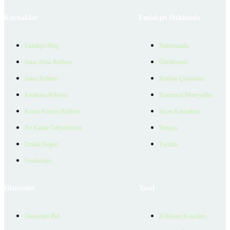
Kaynaklar
Emlakjet Hakkında
Emlakjet Blog
Hakkımızda
Satın Alma Rehberi
Ödüllerimiz
Satıcı Rehberi
Reklam Çözümleri
Kiralama Rehberi
Kurumsal Materyaller
Konut Kredisi Rehberi
İnsan Kaynakları
Ne Kadar Ödeyebilirim
İletişim
Emlak Değeri
Yardım
Verilerimiz
Hizmetler
Yasal
Danışman Bul
Kullanım Koşulları