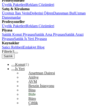
Profesyoneller
Üyelik Paketleri
Reklam Çözümleri
Satış & Kiralama
Ücretsiz İlan Verin
Değerini Öğren
Danışman Bul
Uzman
Danışmanlar
Profesyoneller
Üyelik Paketleri
Reklam Çözümleri
Piyasa
Satılık Konut Piyasası
Satılık Arsa Piyasası
Satılık Arazi
Piyasası
Satılık İş Yeri Piyasası
Kaynaklar
Satıcı Rehberi
Emlakjet Blog
Filtrele
3
Satılık
Konut
(1)
İş Yeri
Apartman Dairesi
Atölye
AVM
Benzin İstasyonu
Bina
Büfe
Büro
Çiftlik