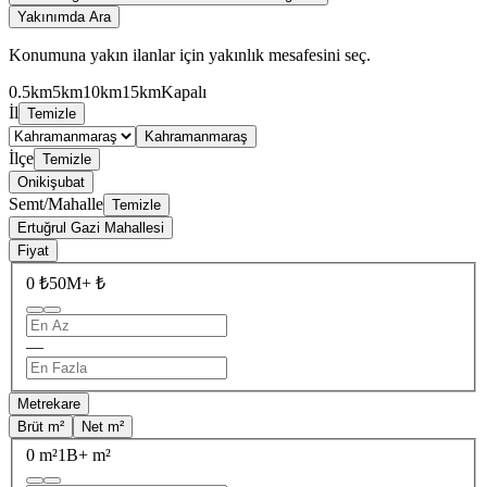
Yakınımda Ara
Konumuna yakın ilanlar için yakınlık mesafesini seç.
0.5km
5km
10km
15km
Kapalı
İl
Temizle
Kahramanmaraş
İlçe
Temizle
Onikişubat
Semt/Mahalle
Temizle
Ertuğrul Gazi Mahallesi
Fiyat
0 ₺
50M+ ₺
—
Metrekare
Brüt m²
Net m²
0 m²
1B+ m²