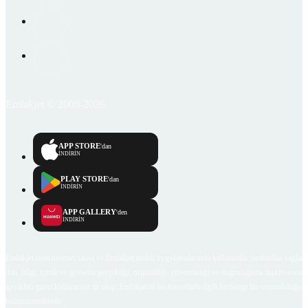
Emlakjet © 2006-2026
APP STORE
'dan
İNDİRİN
PLAY STORE
'dan
İNDİRİN
APP GALLERY
'den
İNDİRİN
Emlakjet.com internet sitesi ve Emlakjet mobil uygulamalarında kullanıcılar tarafından sağlana
ilan, bilgi, içerik ve görselin gerçekliği, orijinalliği, güvenilirliği ve doğruluğuna ilişkin soru
içerikleri giren kullanıcıya ait olup, Emlakjet'in bu hususlarla ilgili herhangi bir sorumluluğu
bulunmamaktadır.