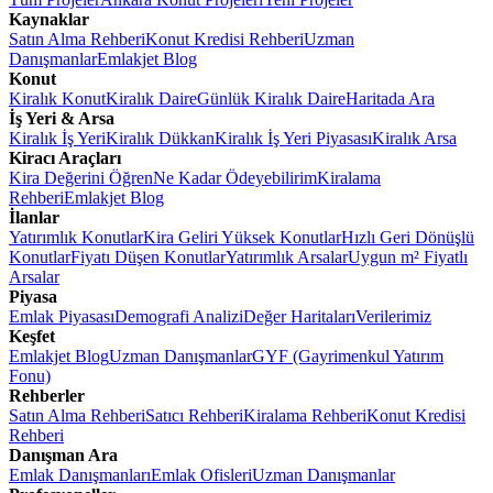
Kaynaklar
Satın Alma Rehberi
Konut Kredisi Rehberi
Uzman
Danışmanlar
Emlakjet Blog
Konut
Kiralık Konut
Kiralık Daire
Günlük Kiralık Daire
Haritada Ara
İş Yeri & Arsa
Kiralık İş Yeri
Kiralık Dükkan
Kiralık İş Yeri Piyasası
Kiralık Arsa
Kiracı Araçları
Kira Değerini Öğren
Ne Kadar Ödeyebilirim
Kiralama
Rehberi
Emlakjet Blog
İlanlar
Yatırımlık Konutlar
Kira Geliri Yüksek Konutlar
Hızlı Geri Dönüşlü
Konutlar
Fiyatı Düşen Konutlar
Yatırımlık Arsalar
Uygun m² Fiyatlı
Arsalar
Piyasa
Emlak Piyasası
Demografi Analizi
Değer Haritaları
Verilerimiz
Keşfet
Emlakjet Blog
Uzman Danışmanlar
GYF (Gayrimenkul Yatırım
Fonu)
Rehberler
Satın Alma Rehberi
Satıcı Rehberi
Kiralama Rehberi
Konut Kredisi
Rehberi
Danışman Ara
Emlak Danışmanları
Emlak Ofisleri
Uzman Danışmanlar