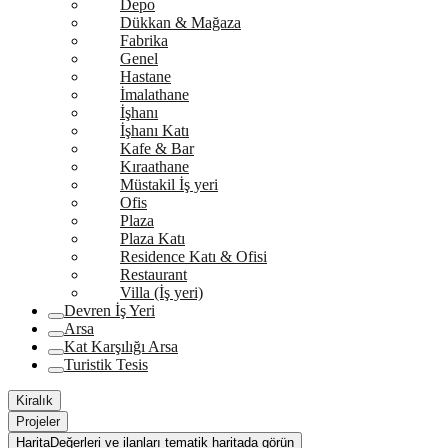
Depo
Dükkan & Mağaza
Fabrika
Genel
Hastane
İmalathane
İşhanı
İşhanı Katı
Kafe & Bar
Kıraathane
Müstakil İş yeri
Ofis
Plaza
Plaza Katı
Residence Katı & Ofisi
Restaurant
Villa (İş yeri)
Devren İş Yeri
Arsa
Kat Karşılığı Arsa
Turistik Tesis
Kiralık
Projeler
Harita
Değerleri ve ilanları tematik haritada görün