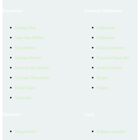
Kaynaklar
Emlakjet Hakkında
Emlakjet Blog
Hakkımızda
Satın Alma Rehberi
Ödüllerimiz
Satıcı Rehberi
Reklam Çözümleri
Kiralama Rehberi
Kurumsal Materyaller
Konut Kredisi Rehberi
İnsan Kaynakları
Ne Kadar Ödeyebilirim
İletişim
Emlak Değeri
Yardım
Verilerimiz
Hizmetler
Yasal
Danışman Bul
Kullanım Koşulları