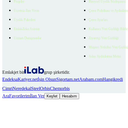
Projeler
Bireysel Üyelik Sözleşmesi
Ücretsiz İlan Verin
Çerez Politikası ve Aydınlat
Üyelik Paketleri
Çerez Ayarları
EmlakZeka Asistan
Kullanıcı Veri Gizliliği Bildi
Uzman Danışmanlar
Ziyaretçi Veri Gizliliği
Müşteri Yetkilisi Veri Gizlili
Aday Aydınlatma Metni
Emlakjet bir
grup şirketidir.
Endeksa
Kariyer.net
İşin Olsun
Sigortam.net
Arabam.com
Hangikredi
Cimri
Neredekal
SteelOrbis
Chemorbis
Ara
Favorilerim
İlan Ver
Keşfet
Hesabım