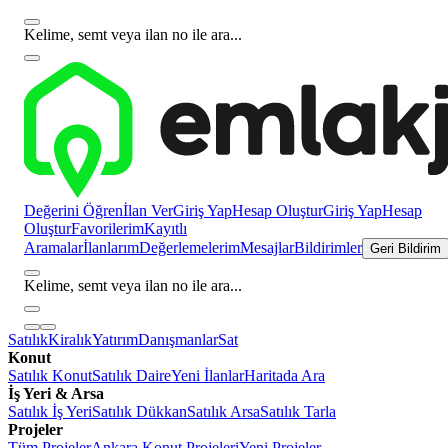
Kelime, semt veya ilan no ile ara...
Değerini Öğren
İlan Ver
Giriş Yap
Hesap Oluştur
Giriş Yap
Hesap
Oluştur
Favorilerim
Kayıtlı
Aramalar
İlanlarım
Değerlemelerim
Mesajlar
Bildirimler
Geri Bildirim
Kelime, semt veya ilan no ile ara...
Satılık
Kiralık
Yatırım
Danışmanlar
Sat
Konut
Satılık Konut
Satılık Daire
Yeni İlanlar
Haritada Ara
İş Yeri & Arsa
Satılık İş Yeri
Satılık Dükkan
Satılık Arsa
Satılık Tarla
Projeler
Tüm Projeler
Ankara Konut Projeleri
Yeni Projeler