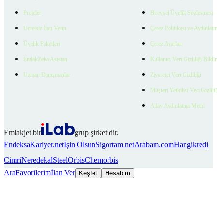
Projeler
Bireysel Üyelik Sözleşmesi
Ücretsiz İlan Verin
Çerez Politikası ve Aydınlat
Üyelik Paketleri
Çerez Ayarları
EmlakZeka Asistan
Kullanıcı Veri Gizliliği Bildi
Uzman Danışmanlar
Ziyaretçi Veri Gizliliği
Müşteri Yetkilisi Veri Gizlili
Aday Aydınlatma Metni
Emlakjet bir
grup şirketidir.
Endeksa
Kariyer.net
İşin Olsun
Sigortam.net
Arabam.com
Hangikredi
Cimri
Neredekal
SteelOrbis
Chemorbis
Ara
Favorilerim
İlan Ver
Keşfet
Hesabım