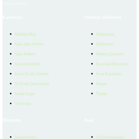
bulunmamaktadır.
Kaynaklar
Emlakjet Hakkında
Emlakjet Blog
Hakkımızda
Satın Alma Rehberi
Ödüllerimiz
Satıcı Rehberi
Reklam Çözümleri
Kiralama Rehberi
Kurumsal Materyaller
Konut Kredisi Rehberi
İnsan Kaynakları
Ne Kadar Ödeyebilirim
İletişim
Emlak Değeri
Yardım
Verilerimiz
Hizmetler
Yasal
Danışman Bul
Kullanım Koşulları