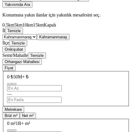
Yakınımda Ara
Konumuna yakın ilanlar için yakınlık mesafesini seç.
0.5km
5km
10km
15km
Kapalı
İl
Temizle
Kahramanmaraş
İlçe
Temizle
Onikişubat
Semt/Mahalle
Temizle
Orhangazi Mahallesi
Fiyat
0 ₺
50M+ ₺
—
Metrekare
Brüt m²
Net m²
0 m²
1B+ m²