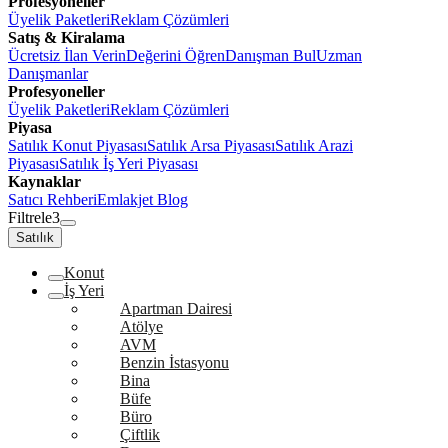
Profesyoneller
Üyelik Paketleri
Reklam Çözümleri
Satış & Kiralama
Ücretsiz İlan Verin
Değerini Öğren
Danışman Bul
Uzman
Danışmanlar
Profesyoneller
Üyelik Paketleri
Reklam Çözümleri
Piyasa
Satılık Konut Piyasası
Satılık Arsa Piyasası
Satılık Arazi
Piyasası
Satılık İş Yeri Piyasası
Kaynaklar
Satıcı Rehberi
Emlakjet Blog
Filtrele
3
Satılık
Konut
İş Yeri
Apartman Dairesi
Atölye
AVM
Benzin İstasyonu
Bina
Büfe
Büro
Çiftlik