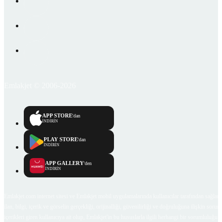
Emlakjet © 2006-2026
APP STORE
'dan
İNDİRİN
PLAY STORE
'dan
İNDİRİN
APP GALLERY
'den
İNDİRİN
Emlakjet.com internet sitesi ve Emlakjet mobil uygulamalarında kullanıcılar tarafından sağlana
ilan, bilgi, içerik ve görselin gerçekliği, orijinalliği, güvenilirliği ve doğruluğuna ilişkin soru
içerikleri giren kullanıcıya ait olup, Emlakjet'in bu hususlarla ilgili herhangi bir sorumluluğu