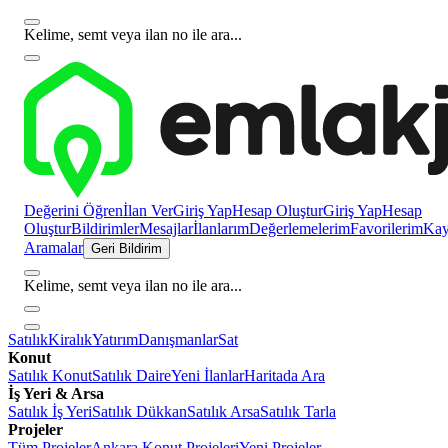
Kelime, semt veya ilan no ile ara...
Değerini Öğren
İlan Ver
Giriş Yap
Hesap Oluştur
Giriş Yap
Hesap
Oluştur
Bildirimler
Mesajlar
İlanlarım
Değerlemelerim
Favorilerim
Kayı
Aramalar
Geri Bildirim
Kelime, semt veya ilan no ile ara...
Satılık
Kiralık
Yatırım
Danışmanlar
Sat
Konut
Satılık Konut
Satılık Daire
Yeni İlanlar
Haritada Ara
İş Yeri & Arsa
Satılık İş Yeri
Satılık Dükkan
Satılık Arsa
Satılık Tarla
Projeler
Tüm Projeler
Ankara Konut Projeleri
Yeni Projeler