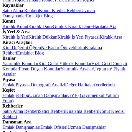
Kaynaklar
Satın Alma Rehberi
Konut Kredisi Rehberi
Uzman
Danışmanlar
Emlakjet Blog
Konut
Kiralık Konut
Kiralık Daire
Günlük Kiralık Daire
Haritada Ara
İş Yeri & Arsa
Kiralık İş Yeri
Kiralık Dükkan
Kiralık İş Yeri Piyasası
Kiralık Arsa
Kiracı Araçları
Kira Değerini Öğren
Ne Kadar Ödeyebilirim
Kiralama
Rehberi
Emlakjet Blog
İlanlar
Yatırımlık Konutlar
Kira Geliri Yüksek Konutlar
Hızlı Geri Dönüşlü
Konutlar
Fiyatı Düşen Konutlar
Yatırımlık Arsalar
Uygun m² Fiyatlı
Arsalar
Piyasa
Emlak Piyasası
Demografi Analizi
Değer Haritaları
Verilerimiz
Keşfet
Emlakjet Blog
Uzman Danışmanlar
GYF (Gayrimenkul Yatırım
Fonu)
Rehberler
Satın Alma Rehberi
Satıcı Rehberi
Kiralama Rehberi
Konut Kredisi
Rehberi
Danışman Ara
Emlak Danışmanları
Emlak Ofisleri
Uzman Danışmanlar