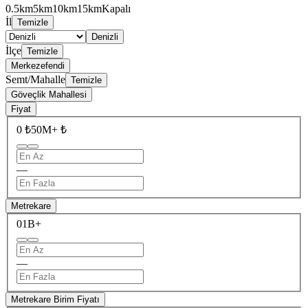
0.5km
5km
10km
15km
Kapalı
İl
Temizle
Denizli
İlçe
Temizle
Merkezefendi
Semt/Mahalle
Temizle
Göveçlik Mahallesi
Fiyat
0 ₺
50M+ ₺
—
Metrekare
0
1B+
—
Metrekare Birim Fiyatı