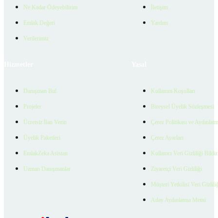
Ne Kadar Ödeyebilirim
İletişim
Emlak Değeri
Yardım
Verilerimiz
Hizmetler
Yasal
Danışman Bul
Kullanım Koşulları
Projeler
Bireysel Üyelik Sözleşmesi
Ücretsiz İlan Verin
Çerez Politikası ve Aydınlat
Üyelik Paketleri
Çerez Ayarları
EmlakZeka Asistan
Kullanıcı Veri Gizliliği Bildi
Uzman Danışmanlar
Ziyaretçi Veri Gizliliği
Müşteri Yetkilisi Veri Gizlili
Aday Aydınlatma Metni