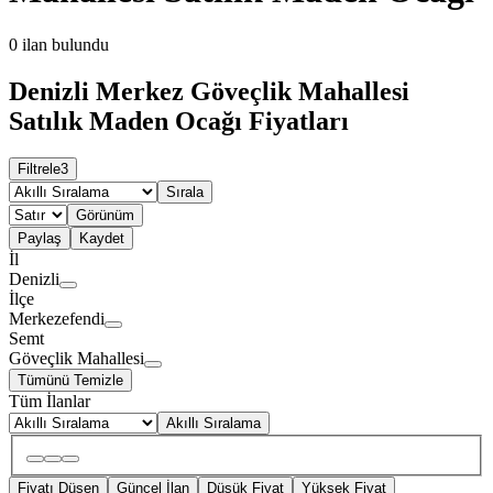
0
ilan bulundu
Denizli Merkez Göveçlik Mahallesi
Satılık Maden Ocağı Fiyatları
Filtrele
3
Sırala
Görünüm
Paylaş
Kaydet
İl
Denizli
İlçe
Merkezefendi
Semt
Göveçlik Mahallesi
Tümünü Temizle
Tüm İlanlar
Akıllı Sıralama
Fiyatı Düşen
Güncel İlan
Düşük Fiyat
Yüksek Fiyat