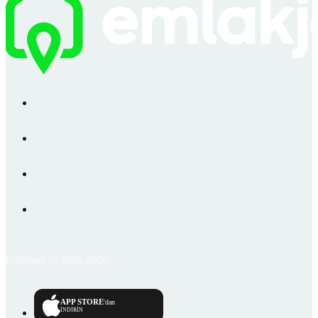
Emlakjet © 2006-2026
APP STORE
'dan
İNDİRİN