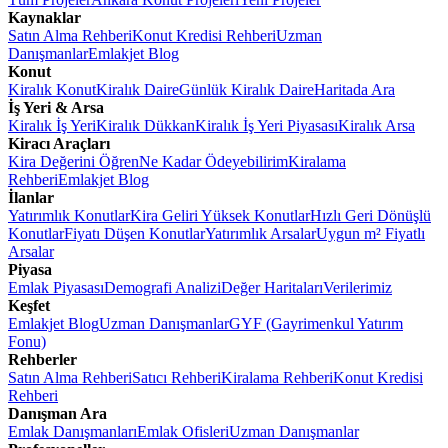
Kaynaklar
Satın Alma Rehberi
Konut Kredisi Rehberi
Uzman
Danışmanlar
Emlakjet Blog
Konut
Kiralık Konut
Kiralık Daire
Günlük Kiralık Daire
Haritada Ara
İş Yeri & Arsa
Kiralık İş Yeri
Kiralık Dükkan
Kiralık İş Yeri Piyasası
Kiralık Arsa
Kiracı Araçları
Kira Değerini Öğren
Ne Kadar Ödeyebilirim
Kiralama
Rehberi
Emlakjet Blog
İlanlar
Yatırımlık Konutlar
Kira Geliri Yüksek Konutlar
Hızlı Geri Dönüşlü
Konutlar
Fiyatı Düşen Konutlar
Yatırımlık Arsalar
Uygun m² Fiyatlı
Arsalar
Piyasa
Emlak Piyasası
Demografi Analizi
Değer Haritaları
Verilerimiz
Keşfet
Emlakjet Blog
Uzman Danışmanlar
GYF (Gayrimenkul Yatırım
Fonu)
Rehberler
Satın Alma Rehberi
Satıcı Rehberi
Kiralama Rehberi
Konut Kredisi
Rehberi
Danışman Ara
Emlak Danışmanları
Emlak Ofisleri
Uzman Danışmanlar