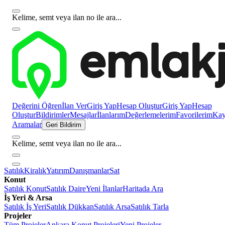
Kelime, semt veya ilan no ile ara...
Değerini Öğren
İlan Ver
Giriş Yap
Hesap Oluştur
Giriş Yap
Hesap
Oluştur
Bildirimler
Mesajlar
İlanlarım
Değerlemelerim
Favorilerim
Kayı
Aramalar
Geri Bildirim
Kelime, semt veya ilan no ile ara...
Satılık
Kiralık
Yatırım
Danışmanlar
Sat
Konut
Satılık Konut
Satılık Daire
Yeni İlanlar
Haritada Ara
İş Yeri & Arsa
Satılık İş Yeri
Satılık Dükkan
Satılık Arsa
Satılık Tarla
Projeler
Tüm Projeler
Ankara Konut Projeleri
Yeni Projeler