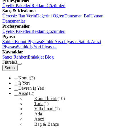
Profesyoneller
Üyelik Paketleri
Reklam Çözümleri
Satış & Kiralama
Ücretsiz İlan Verin
Değerini Öğren
Danışman Bul
Uzman
Danışmanlar
Profesyoneller
Üyelik Paketleri
Reklam Çözümleri
Piyasa
Satılık Konut Piyasası
Satılık Arsa Piyasası
Satılık Arazi
Piyasası
Satılık İş Yeri Piyasası
Kaynaklar
Satıcı Rehberi
Emlakjet Blog
Filtrele
3
Satılık
Konut
(3)
İş Yeri
Devren İş Yeri
Arsa
(12)
Konut İmarlı
(10)
Tarla
(1)
Villa İmarlı
(1)
Ada
Arazi
Bağ & Bahçe