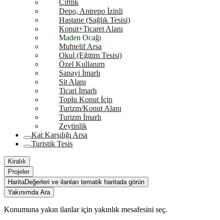
Çiftlik
Depo, Antrepo İzinli
Hastane (Sağlık Tesisi)
Konut+Ticaret Alanı
Maden Ocağı
Muhtelif Arsa
Okul (Eğitim Tesisi)
Özel Kullanım
Sanayi İmarlı
Sit Alanı
Ticari İmarlı
Toplu Konut İçin
Turizm/Konut Alanı
Turizm İmarlı
Zeytinlik
Kat Karşılığı Arsa
Turistik Tesis
Kiralık
Projeler
Harita
Değerleri ve ilanları tematik haritada görün
Yakınımda Ara
Konumuna yakın ilanlar için yakınlık mesafesini seç.