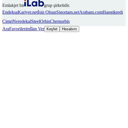
Emlakjet bir
grup şirketidir.
Endeksa
Kariyer.net
İşin Olsun
Sigortam.net
Arabam.com
Hangikredi
Cimri
Neredekal
SteelOrbis
Chemorbis
Ara
Favorilerim
İlan Ver
Keşfet
Hesabım