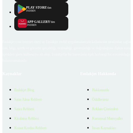
PLAY STORE
'dan
İNDİRİN
APP GALLERY
'den
İNDİRİN
Emlakjet.com internet sitesi ve Emlakjet mobil uygulamalarında kullanıcılar tarafından sağlana
ilan, bilgi, içerik ve görselin gerçekliği, orijinalliği, güvenilirliği ve doğruluğuna ilişkin soru
içerikleri giren kullanıcıya ait olup, Emlakjet'in bu hususlarla ilgili herhangi bir sorumluluğu
bulunmamaktadır.
Kaynaklar
Emlakjet Hakkında
Emlakjet Blog
Hakkımızda
Satın Alma Rehberi
Ödüllerimiz
Satıcı Rehberi
Reklam Çözümleri
Kiralama Rehberi
Kurumsal Materyaller
Konut Kredisi Rehberi
İnsan Kaynakları