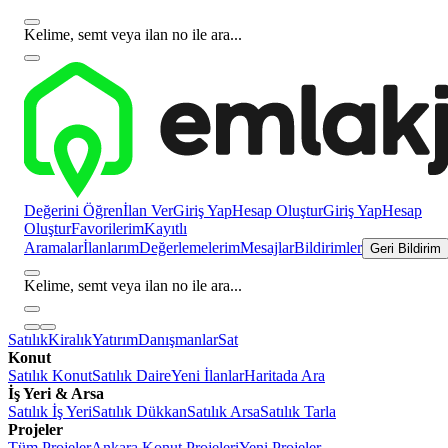
Kelime, semt veya ilan no ile ara...
Değerini Öğren
İlan Ver
Giriş Yap
Hesap Oluştur
Giriş Yap
Hesap
Oluştur
Favorilerim
Kayıtlı
Aramalar
İlanlarım
Değerlemelerim
Mesajlar
Bildirimler
Geri Bildirim
Kelime, semt veya ilan no ile ara...
Satılık
Kiralık
Yatırım
Danışmanlar
Sat
Konut
Satılık Konut
Satılık Daire
Yeni İlanlar
Haritada Ara
İş Yeri & Arsa
Satılık İş Yeri
Satılık Dükkan
Satılık Arsa
Satılık Tarla
Projeler
Tüm Projeler
Ankara Konut Projeleri
Yeni Projeler