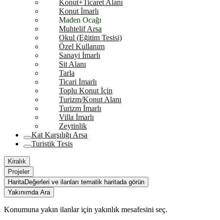
Konut+Ticaret Alanı
Konut İmarlı
Maden Ocağı
Muhtelif Arsa
Okul (Eğitim Tesisi)
Özel Kullanım
Sanayi İmarlı
Sit Alanı
Tarla
Ticari İmarlı
Toplu Konut İçin
Turizm/Konut Alanı
Turizm İmarlı
Villa İmarlı
Zeytinlik
Kat Karşılığı Arsa
Turistik Tesis
Kiralık
Projeler
Harita
Değerleri ve ilanları tematik haritada görün
Yakınımda Ara
Konumuna yakın ilanlar için yakınlık mesafesini seç.