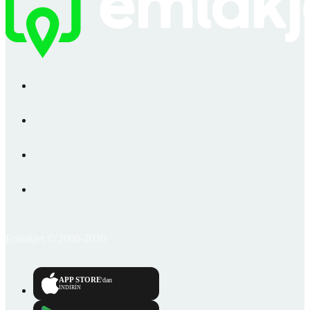
Emlakjet © 2006-2026
APP STORE
'dan
İNDİRİN