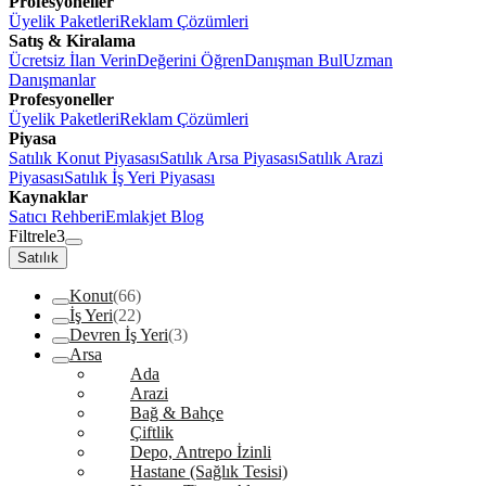
Profesyoneller
Üyelik Paketleri
Reklam Çözümleri
Satış & Kiralama
Ücretsiz İlan Verin
Değerini Öğren
Danışman Bul
Uzman
Danışmanlar
Profesyoneller
Üyelik Paketleri
Reklam Çözümleri
Piyasa
Satılık Konut Piyasası
Satılık Arsa Piyasası
Satılık Arazi
Piyasası
Satılık İş Yeri Piyasası
Kaynaklar
Satıcı Rehberi
Emlakjet Blog
Filtrele
3
Satılık
Konut
(66)
İş Yeri
(22)
Devren İş Yeri
(3)
Arsa
Ada
Arazi
Bağ & Bahçe
Çiftlik
Depo, Antrepo İzinli
Hastane (Sağlık Tesisi)