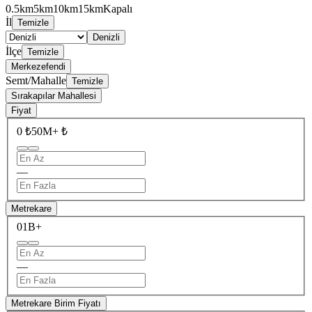
0.5km
5km
10km
15km
Kapalı
İl
Temizle
Denizli
İlçe
Temizle
Merkezefendi
Semt/Mahalle
Temizle
Sırakapılar Mahallesi
Fiyat
0 ₺
50M+ ₺
—
Metrekare
0
1B+
—
Metrekare Birim Fiyatı