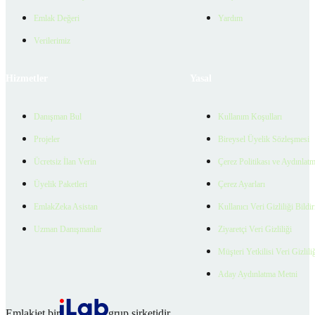
Emlak Değeri
Yardım
Verilerimiz
Hizmetler
Yasal
Danışman Bul
Kullanım Koşulları
Projeler
Bireysel Üyelik Sözleşmesi
Ücretsiz İlan Verin
Çerez Politikası ve Aydınlat
Üyelik Paketleri
Çerez Ayarları
EmlakZeka Asistan
Kullanıcı Veri Gizliliği Bildi
Uzman Danışmanlar
Ziyaretçi Veri Gizliliği
Müşteri Yetkilisi Veri Gizlili
Aday Aydınlatma Metni
Emlakjet bir
grup şirketidir.