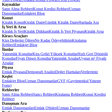
Kaynaklar
Satın Alma Rehberi
Konut Kredisi Rehberi
Uzman
Danışmanlar
Emlakjet Blog
Konut
Kiralık Konut
Kiralık Daire
Günlük Kiralık Daire
Haritada Ara
İş Yeri & Arsa
Kiralık İş Yeri
Kiralık Dükkan
Kiralık İş Yeri Piyasası
Kiralık Arsa
Kiracı Araçları
Kira Değerini Öğren
Ne Kadar Ödeyebilirim
Kiralama
Rehberi
Emlakjet Blog
İlanlar
Yatırımlık Konutlar
Kira Geliri Yüksek Konutlar
Hızlı Geri Dönüşlü
Konutlar
Fiyatı Düşen Konutlar
Yatırımlık Arsalar
Uygun m² Fiyatlı
Arsalar
Piyasa
Emlak Piyasası
Demografi Analizi
Değer Haritaları
Verilerimiz
Keşfet
Emlakjet Blog
Uzman Danışmanlar
GYF (Gayrimenkul Yatırım
Fonu)
Rehberler
Satın Alma Rehberi
Satıcı Rehberi
Kiralama Rehberi
Konut Kredisi
Rehberi
Danışman Ara
Emlak Danışmanları
Emlak Ofisleri
Uzman Danışmanlar