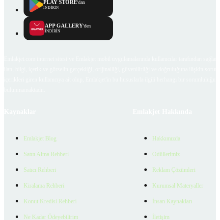
PLAY STORE
'dan
İNDİRİN
APP GALLERY
'den
İNDİRİN
Emlakjet.com internet sitesi ve Emlakjet mobil uygulamalarında kullanıcılar tarafından sağlana
ilan, bilgi, içerik ve görselin gerçekliği, orijinalliği, güvenilirliği ve doğruluğuna ilişkin soru
içerikleri giren kullanıcıya ait olup, Emlakjet'in bu hususlarla ilgili herhangi bir sorumluluğu
bulunmamaktadır.
Kaynaklar
Emlakjet Hakkında
Emlakjet Blog
Hakkımızda
Satın Alma Rehberi
Ödüllerimiz
Satıcı Rehberi
Reklam Çözümleri
Kiralama Rehberi
Kurumsal Materyaller
Konut Kredisi Rehberi
İnsan Kaynakları
Ne Kadar Ödeyebilirim
İletişim