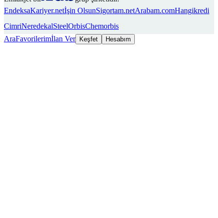
Endeksa
Kariyer.net
İşin Olsun
Sigortam.net
Arabam.com
Hangikredi
Cimri
Neredekal
SteelOrbis
Chemorbis
Ara
Favorilerim
İlan Ver
Keşfet
Hesabım