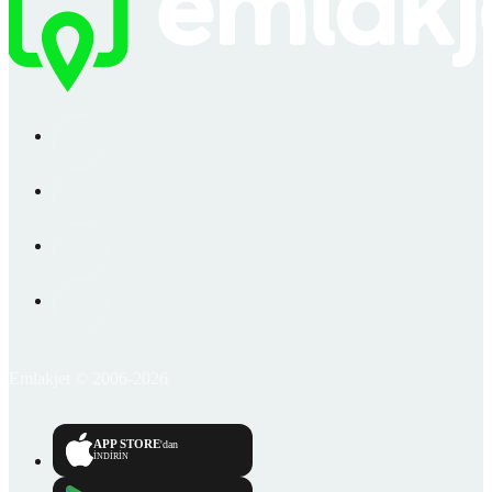
Emlakjet © 2006-2026
APP STORE
'dan
İNDİRİN