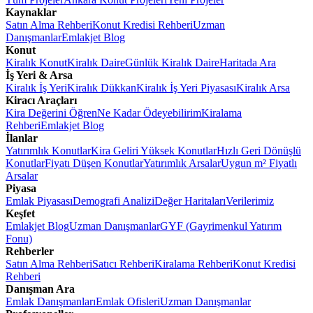
Kaynaklar
Satın Alma Rehberi
Konut Kredisi Rehberi
Uzman
Danışmanlar
Emlakjet Blog
Konut
Kiralık Konut
Kiralık Daire
Günlük Kiralık Daire
Haritada Ara
İş Yeri & Arsa
Kiralık İş Yeri
Kiralık Dükkan
Kiralık İş Yeri Piyasası
Kiralık Arsa
Kiracı Araçları
Kira Değerini Öğren
Ne Kadar Ödeyebilirim
Kiralama
Rehberi
Emlakjet Blog
İlanlar
Yatırımlık Konutlar
Kira Geliri Yüksek Konutlar
Hızlı Geri Dönüşlü
Konutlar
Fiyatı Düşen Konutlar
Yatırımlık Arsalar
Uygun m² Fiyatlı
Arsalar
Piyasa
Emlak Piyasası
Demografi Analizi
Değer Haritaları
Verilerimiz
Keşfet
Emlakjet Blog
Uzman Danışmanlar
GYF (Gayrimenkul Yatırım
Fonu)
Rehberler
Satın Alma Rehberi
Satıcı Rehberi
Kiralama Rehberi
Konut Kredisi
Rehberi
Danışman Ara
Emlak Danışmanları
Emlak Ofisleri
Uzman Danışmanlar