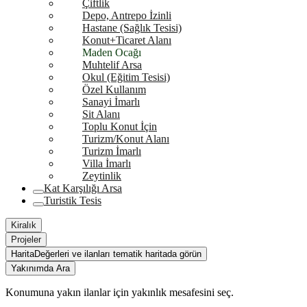
Çiftlik
Depo, Antrepo İzinli
Hastane (Sağlık Tesisi)
Konut+Ticaret Alanı
Maden Ocağı
Muhtelif Arsa
Okul (Eğitim Tesisi)
Özel Kullanım
Sanayi İmarlı
Sit Alanı
Toplu Konut İçin
Turizm/Konut Alanı
Turizm İmarlı
Villa İmarlı
Zeytinlik
Kat Karşılığı Arsa
Turistik Tesis
Kiralık
Projeler
Harita
Değerleri ve ilanları tematik haritada görün
Yakınımda Ara
Konumuna yakın ilanlar için yakınlık mesafesini seç.