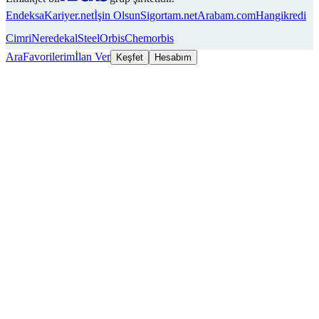
Endeksa
Kariyer.net
İşin Olsun
Sigortam.net
Arabam.com
Hangikredi
Cimri
Neredekal
SteelOrbis
Chemorbis
Ara
Favorilerim
İlan Ver
Keşfet
Hesabım