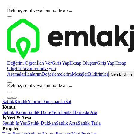
Kelime, semt veya ilan no ile ara...
Değerini Öğren
İlan Ver
Giriş Yap
Hesap Oluştur
Giriş Yap
Hesap
Oluştur
Favorilerim
Kayıtlı
Aramalar
İlanlarım
Değerlemelerim
Mesajlar
Bildirimler
Geri Bildirim
Kelime, semt veya ilan no ile ara...
Satılık
Kiralık
Yatırım
Danışmanlar
Sat
Konut
Satılık Konut
Satılık Daire
Yeni İlanlar
Haritada Ara
İş Yeri & Arsa
Satılık İş Yeri
Satılık Dükkan
Satılık Arsa
Satılık Tarla
Projeler
Tüm Projeler
Ankara Konut Projeleri
Yeni Projeler