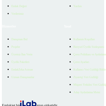
Emlak Değeri
Yardım
Verilerimiz
Hizmetler
Yasal
Danışman Bul
Kullanım Koşulları
Projeler
Bireysel Üyelik Sözleşmesi
Ücretsiz İlan Verin
Çerez Politikası ve Aydınlat
Üyelik Paketleri
Çerez Ayarları
EmlakZeka Asistan
Kullanıcı Veri Gizliliği Bildi
Uzman Danışmanlar
Ziyaretçi Veri Gizliliği
Müşteri Yetkilisi Veri Gizlili
Aday Aydınlatma Metni
Emlakjet bir
grup şirketidir.