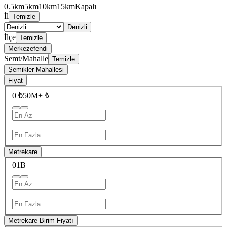
0.5km
5km
10km
15km
Kapalı
İl
Temizle
Denizli
İlçe
Temizle
Merkezefendi
Semt/Mahalle
Temizle
Şemikler Mahallesi
Fiyat
0 ₺
50M+ ₺
—
Metrekare
0
1B+
—
Metrekare Birim Fiyatı