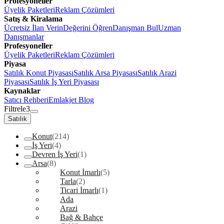
Profesyoneller
Üyelik Paketleri
Reklam Çözümleri
Satış & Kiralama
Ücretsiz İlan Verin
Değerini Öğren
Danışman Bul
Uzman
Danışmanlar
Profesyoneller
Üyelik Paketleri
Reklam Çözümleri
Piyasa
Satılık Konut Piyasası
Satılık Arsa Piyasası
Satılık Arazi
Piyasası
Satılık İş Yeri Piyasası
Kaynaklar
Satıcı Rehberi
Emlakjet Blog
Filtrele
3
Satılık
Konut
(214)
İş Yeri
(4)
Devren İş Yeri
(1)
Arsa
(8)
Konut İmarlı
(5)
Tarla
(2)
Ticari İmarlı
(1)
Ada
Arazi
Bağ & Bahçe