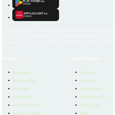
PLAY STORE
'dan
İNDİRİN
APP GALLERY
'den
İNDİRİN
Emlakjet.com internet sitesi ve Emlakjet mobil uygulamalarında kullanıcılar tarafından sağlana
ilan, bilgi, içerik ve görselin gerçekliği, orijinalliği, güvenilirliği ve doğruluğuna ilişkin soru
içerikleri giren kullanıcıya ait olup, Emlakjet'in bu hususlarla ilgili herhangi bir sorumluluğu
bulunmamaktadır.
Kaynaklar
Emlakjet Hakkında
Emlakjet Blog
Hakkımızda
Satın Alma Rehberi
Ödüllerimiz
Satıcı Rehberi
Reklam Çözümleri
Kiralama Rehberi
Kurumsal Materyaller
Konut Kredisi Rehberi
İnsan Kaynakları
Ne Kadar Ödeyebilirim
İletişim