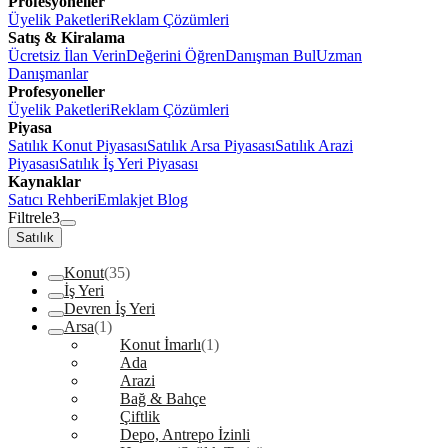
Profesyoneller
Üyelik Paketleri
Reklam Çözümleri
Satış & Kiralama
Ücretsiz İlan Verin
Değerini Öğren
Danışman Bul
Uzman
Danışmanlar
Profesyoneller
Üyelik Paketleri
Reklam Çözümleri
Piyasa
Satılık Konut Piyasası
Satılık Arsa Piyasası
Satılık Arazi
Piyasası
Satılık İş Yeri Piyasası
Kaynaklar
Satıcı Rehberi
Emlakjet Blog
Filtrele
3
Satılık
Konut
(35)
İş Yeri
Devren İş Yeri
Arsa
(1)
Konut İmarlı
(1)
Ada
Arazi
Bağ & Bahçe
Çiftlik
Depo, Antrepo İzinli