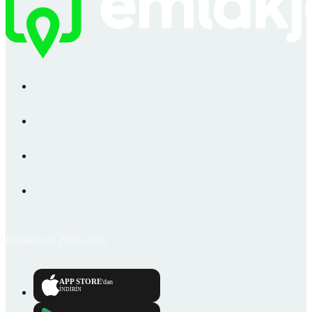
Emlakjet © 2006-2026
APP STORE
'dan
İNDİRİN