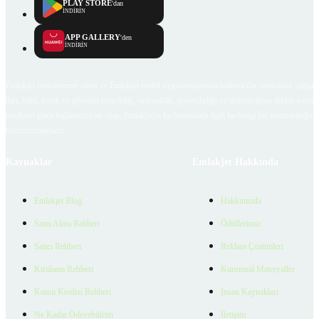
PLAY STORE
'dan
İNDİRİN
APP GALLERY
'den
İNDİRİN
Emlakjet.com internet sitesi ve Emlakjet mobil uygulamalarında kullanıcılar tarafından sağlana
ilan, bilgi, içerik ve görselin gerçekliği, orijinalliği, güvenilirliği ve doğruluğuna ilişkin soru
içerikleri giren kullanıcıya ait olup, Emlakjet'in bu hususlarla ilgili herhangi bir sorumluluğu
bulunmamaktadır.
Kaynaklar
Emlakjet Hakkında
Emlakjet Blog
Hakkımızda
Satın Alma Rehberi
Ödüllerimiz
Satıcı Rehberi
Reklam Çözümleri
Kiralama Rehberi
Kurumsal Materyaller
Konut Kredisi Rehberi
İnsan Kaynakları
Ne Kadar Ödeyebilirim
İletişim