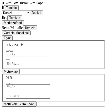
0.5km
5km
10km
15km
Kapalı
İl
Temizle
Denizli
İlçe
Temizle
Merkezefendi
Semt/Mahalle
Temizle
Gerzele Mahallesi
Fiyat
0 ₺
50M+ ₺
—
Metrekare
0
1B+
—
Metrekare Birim Fiyatı