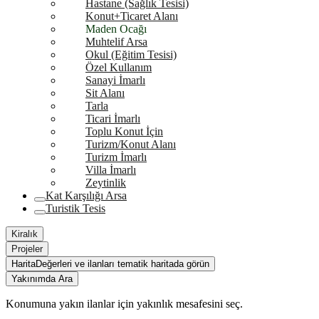
Hastane (Sağlık Tesisi)
Konut+Ticaret Alanı
Maden Ocağı
Muhtelif Arsa
Okul (Eğitim Tesisi)
Özel Kullanım
Sanayi İmarlı
Sit Alanı
Tarla
Ticari İmarlı
Toplu Konut İçin
Turizm/Konut Alanı
Turizm İmarlı
Villa İmarlı
Zeytinlik
Kat Karşılığı Arsa
Turistik Tesis
Kiralık
Projeler
Harita
Değerleri ve ilanları tematik haritada görün
Yakınımda Ara
Konumuna yakın ilanlar için yakınlık mesafesini seç.