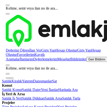
Kelime, semt veya ilan no ile ara...
Değerini Öğren
İlan Ver
Giriş Yap
Hesap Oluştur
Giriş Yap
Hesap
Oluştur
Favorilerim
Kayıtlı
Aramalar
İlanlarım
Değerlemelerim
Mesajlar
Bildirimler
Geri Bildirim
Kelime, semt veya ilan no ile ara...
Satılık
Kiralık
Yatırım
Danışmanlar
Sat
Konut
Satılık Konut
Satılık Daire
Yeni İlanlar
Haritada Ara
İş Yeri & Arsa
Satılık İş Yeri
Satılık Dükkan
Satılık Arsa
Satılık Tarla
Projeler
Tüm Projeler
Ankara Konut Projeleri
Yeni Projeler