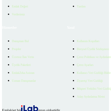
Emlak Değeri
Yardım
Verilerimiz
Hizmetler
Yasal
Danışman Bul
Kullanım Koşulları
Projeler
Bireysel Üyelik Sözleşmesi
Ücretsiz İlan Verin
Çerez Politikası ve Aydınlat
Üyelik Paketleri
Çerez Ayarları
EmlakZeka Asistan
Kullanıcı Veri Gizliliği Bildi
Uzman Danışmanlar
Ziyaretçi Veri Gizliliği
Müşteri Yetkilisi Veri Gizlili
Aday Aydınlatma Metni
Emlakjet bir
grup şirketidir.