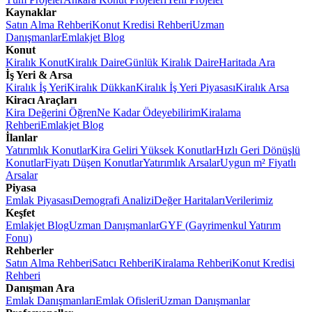
Kaynaklar
Satın Alma Rehberi
Konut Kredisi Rehberi
Uzman
Danışmanlar
Emlakjet Blog
Konut
Kiralık Konut
Kiralık Daire
Günlük Kiralık Daire
Haritada Ara
İş Yeri & Arsa
Kiralık İş Yeri
Kiralık Dükkan
Kiralık İş Yeri Piyasası
Kiralık Arsa
Kiracı Araçları
Kira Değerini Öğren
Ne Kadar Ödeyebilirim
Kiralama
Rehberi
Emlakjet Blog
İlanlar
Yatırımlık Konutlar
Kira Geliri Yüksek Konutlar
Hızlı Geri Dönüşlü
Konutlar
Fiyatı Düşen Konutlar
Yatırımlık Arsalar
Uygun m² Fiyatlı
Arsalar
Piyasa
Emlak Piyasası
Demografi Analizi
Değer Haritaları
Verilerimiz
Keşfet
Emlakjet Blog
Uzman Danışmanlar
GYF (Gayrimenkul Yatırım
Fonu)
Rehberler
Satın Alma Rehberi
Satıcı Rehberi
Kiralama Rehberi
Konut Kredisi
Rehberi
Danışman Ara
Emlak Danışmanları
Emlak Ofisleri
Uzman Danışmanlar