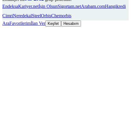
Endeksa
Kariyer.net
İşin Olsun
Sigortam.net
Arabam.com
Hangikredi
Cimri
Neredekal
SteelOrbis
Chemorbis
Ara
Favorilerim
İlan Ver
Keşfet
Hesabım