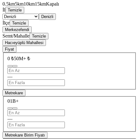
0.5km
5km
10km
15km
Kapalı
İl
Temizle
Denizli
İlçe
Temizle
Merkezefendi
Semt/Mahalle
Temizle
Hacıeyüplü Mahallesi
Fiyat
0 ₺
50M+ ₺
—
Metrekare
0
1B+
—
Metrekare Birim Fiyatı