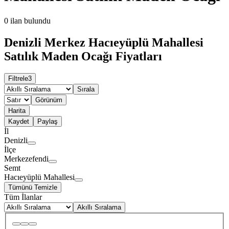
0
ilan bulundu
Denizli Merkez Hacıeyüplü Mahallesi
Satılık Maden Ocağı Fiyatları
Filtrele
3
Sırala
Görünüm
Harita
Kaydet
Paylaş
İl
Denizli
İlçe
Merkezefendi
Semt
Hacıeyüplü Mahallesi
Tümünü Temizle
Tüm İlanlar
Akıllı Sıralama