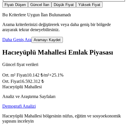
Fiyatı Düşen
Güncel İlan
Düşük Fiyat
Yüksek Fiyat
Bu Kriterlere Uygun İlan Bulunamadı
Arama kriterlerinizi değiştirerek veya daha geniş bir bölgede
arayarak tekrar deneyebilirsiniz.
Daha Geniş Ara
Aramayı Kaydet
Hacıeyüplü Mahallesi Emlak Piyasası
Güncel fiyat verileri
Ort. m² Fiyatı
10.142 ₺/m²
+
25.1
%
Ort. Fiyat
16.592.312 ₺
Hacıeyüplü Mahallesi
Analiz ve Araştırma Sayfaları
Demografi Analizi
Hacıeyüplü Mahallesi bölgesinin nüfus, eğitim ve sosyoekonomik
yapısını inceleyin