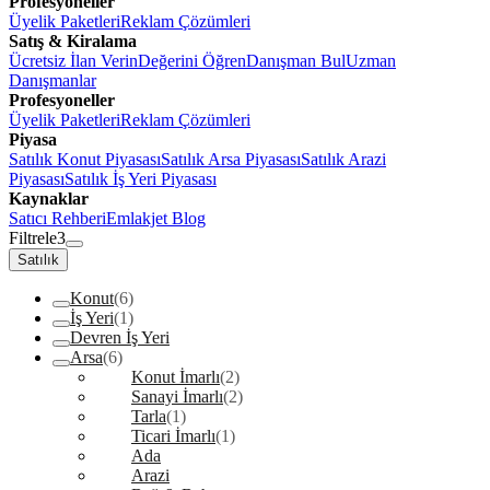
Profesyoneller
Üyelik Paketleri
Reklam Çözümleri
Satış & Kiralama
Ücretsiz İlan Verin
Değerini Öğren
Danışman Bul
Uzman
Danışmanlar
Profesyoneller
Üyelik Paketleri
Reklam Çözümleri
Piyasa
Satılık Konut Piyasası
Satılık Arsa Piyasası
Satılık Arazi
Piyasası
Satılık İş Yeri Piyasası
Kaynaklar
Satıcı Rehberi
Emlakjet Blog
Filtrele
3
Satılık
Konut
(6)
İş Yeri
(1)
Devren İş Yeri
Arsa
(6)
Konut İmarlı
(2)
Sanayi İmarlı
(2)
Tarla
(1)
Ticari İmarlı
(1)
Ada
Arazi