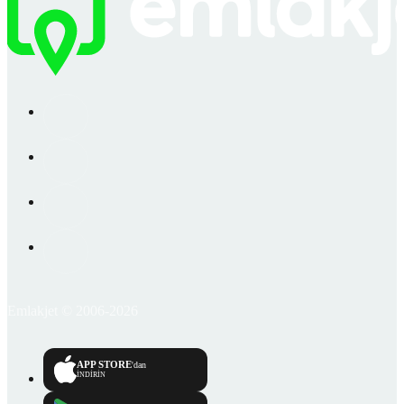
Emlakjet © 2006-2026
APP STORE
'dan
İNDİRİN