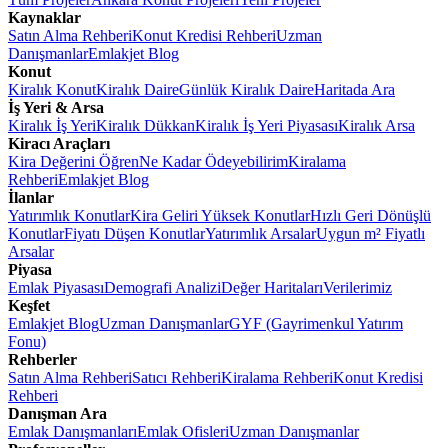
Kaynaklar
Satın Alma Rehberi
Konut Kredisi Rehberi
Uzman
Danışmanlar
Emlakjet Blog
Konut
Kiralık Konut
Kiralık Daire
Günlük Kiralık Daire
Haritada Ara
İş Yeri & Arsa
Kiralık İş Yeri
Kiralık Dükkan
Kiralık İş Yeri Piyasası
Kiralık Arsa
Kiracı Araçları
Kira Değerini Öğren
Ne Kadar Ödeyebilirim
Kiralama
Rehberi
Emlakjet Blog
İlanlar
Yatırımlık Konutlar
Kira Geliri Yüksek Konutlar
Hızlı Geri Dönüşlü
Konutlar
Fiyatı Düşen Konutlar
Yatırımlık Arsalar
Uygun m² Fiyatlı
Arsalar
Piyasa
Emlak Piyasası
Demografi Analizi
Değer Haritaları
Verilerimiz
Keşfet
Emlakjet Blog
Uzman Danışmanlar
GYF (Gayrimenkul Yatırım
Fonu)
Rehberler
Satın Alma Rehberi
Satıcı Rehberi
Kiralama Rehberi
Konut Kredisi
Rehberi
Danışman Ara
Emlak Danışmanları
Emlak Ofisleri
Uzman Danışmanlar