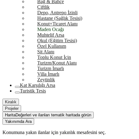
Bağ & Bahçe
Çiftlik
Depo, Antrepo İzinli
Hastane (Sağlık Tesisi)
Konut+Ticaret Alanı
Maden Ocağı
Muhtelif Arsa
Okul (Eğitim Tesisi)
Özel Kullanım
Sit Alanı
Toplu Konut İçin
Turizm/Konut Alanı
Turizm İmarlı
Villa İmarlı
Zeytinlik
Kat Karşılığı Arsa
Turistik Tesis
Kiralık
Projeler
Harita
Değerleri ve ilanları tematik haritada görün
Yakınımda Ara
Konumuna yakın ilanlar için yakınlık mesafesini seç.