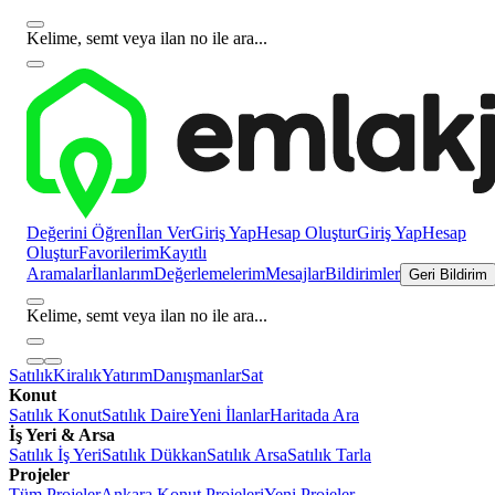
Kelime, semt veya ilan no ile ara...
Değerini Öğren
İlan Ver
Giriş Yap
Hesap Oluştur
Giriş Yap
Hesap
Oluştur
Favorilerim
Kayıtlı
Aramalar
İlanlarım
Değerlemelerim
Mesajlar
Bildirimler
Geri Bildirim
Kelime, semt veya ilan no ile ara...
Satılık
Kiralık
Yatırım
Danışmanlar
Sat
Konut
Satılık Konut
Satılık Daire
Yeni İlanlar
Haritada Ara
İş Yeri & Arsa
Satılık İş Yeri
Satılık Dükkan
Satılık Arsa
Satılık Tarla
Projeler
Tüm Projeler
Ankara Konut Projeleri
Yeni Projeler