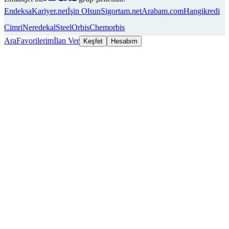
Endeksa
Kariyer.net
İşin Olsun
Sigortam.net
Arabam.com
Hangikredi
Cimri
Neredekal
SteelOrbis
Chemorbis
Ara
Favorilerim
İlan Ver
Keşfet
Hesabım