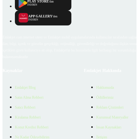
PLAY STORE
'dan
İNDİRİN
APP GALLERY
'den
İNDİRİN
Emlakjet.com internet sitesi ve Emlakjet mobil uygulamalarında kullanıcılar tarafından sağlana
ilan, bilgi, içerik ve görselin gerçekliği, orijinalliği, güvenilirliği ve doğruluğuna ilişkin soru
içerikleri giren kullanıcıya ait olup, Emlakjet'in bu hususlarla ilgili herhangi bir sorumluluğu
bulunmamaktadır.
Kaynaklar
Emlakjet Hakkında
Emlakjet Blog
Hakkımızda
Satın Alma Rehberi
Ödüllerimiz
Satıcı Rehberi
Reklam Çözümleri
Kiralama Rehberi
Kurumsal Materyaller
Konut Kredisi Rehberi
İnsan Kaynakları
Ne Kadar Ödeyebilirim
İletişim