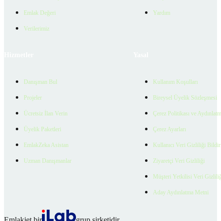
Emlak Değeri
Yardım
Verilerimiz
Hizmetler
Yasal
Danışman Bul
Kullanım Koşulları
Projeler
Bireysel Üyelik Sözleşmesi
Ücretsiz İlan Verin
Çerez Politikası ve Aydınlat
Üyelik Paketleri
Çerez Ayarları
EmlakZeka Asistan
Kullanıcı Veri Gizliliği Bildi
Uzman Danışmanlar
Ziyaretçi Veri Gizliliği
Müşteri Yetkilisi Veri Gizlili
Aday Aydınlatma Metni
Emlakjet bir
grup şirketidir.