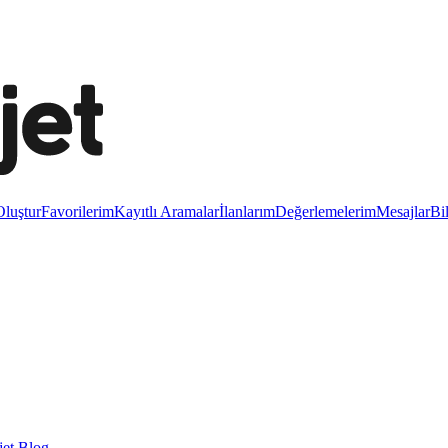
luştur
Favorilerim
Kayıtlı Aramalar
İlanlarım
Değerlemelerim
Mesajlar
Bi
et Blog