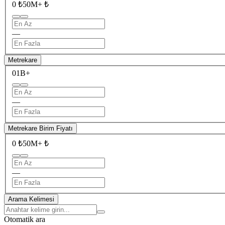
0 ₺
50M+ ₺
—
Metrekare
0
1B+
—
Metrekare Birim Fiyatı
0 ₺
50M+ ₺
—
Arama Kelimesi
Otomatik ara