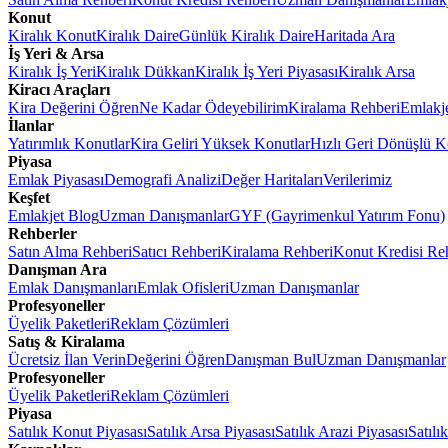
Konut
Kiralık Konut
Kiralık Daire
Günlük Kiralık Daire
Haritada Ara
İş Yeri & Arsa
Kiralık İş Yeri
Kiralık Dükkan
Kiralık İş Yeri Piyasası
Kiralık Arsa
Kiracı Araçları
Kira Değerini Öğren
Ne Kadar Ödeyebilirim
Kiralama Rehberi
Emlakj
İlanlar
Yatırımlık Konutlar
Kira Geliri Yüksek Konutlar
Hızlı Geri Dönüşlü K
Piyasa
Emlak Piyasası
Demografi Analizi
Değer Haritaları
Verilerimiz
Keşfet
Emlakjet Blog
Uzman Danışmanlar
GYF (Gayrimenkul Yatırım Fonu)
Rehberler
Satın Alma Rehberi
Satıcı Rehberi
Kiralama Rehberi
Konut Kredisi Re
Danışman Ara
Emlak Danışmanları
Emlak Ofisleri
Uzman Danışmanlar
Profesyoneller
Üyelik Paketleri
Reklam Çözümleri
Satış & Kiralama
Ücretsiz İlan Verin
Değerini Öğren
Danışman Bul
Uzman Danışmanlar
Profesyoneller
Üyelik Paketleri
Reklam Çözümleri
Piyasa
Satılık Konut Piyasası
Satılık Arsa Piyasası
Satılık Arazi Piyasası
Satılı