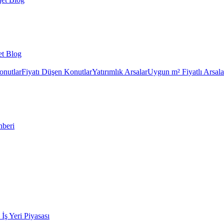
et Blog
onutlar
Fiyatı Düşen Konutlar
Yatırımlık Arsalar
Uygun m² Fiyatlı Arsala
hberi
k İş Yeri Piyasası