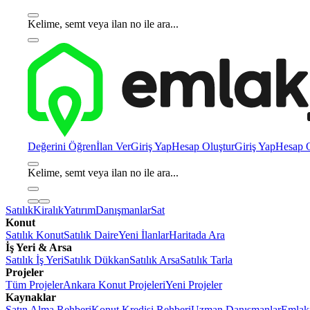
Kelime, semt veya ilan no ile ara...
Değerini Öğren
İlan Ver
Giriş Yap
Hesap Oluştur
Giriş Yap
Hesap O
Kelime, semt veya ilan no ile ara...
Satılık
Kiralık
Yatırım
Danışmanlar
Sat
Konut
Satılık Konut
Satılık Daire
Yeni İlanlar
Haritada Ara
İş Yeri & Arsa
Satılık İş Yeri
Satılık Dükkan
Satılık Arsa
Satılık Tarla
Projeler
Tüm Projeler
Ankara Konut Projeleri
Yeni Projeler
Kaynaklar
Satın Alma Rehberi
Konut Kredisi Rehberi
Uzman Danışmanlar
Emlakj