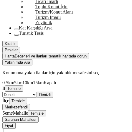
Ticari İmarlı
Toplu Konut İçin
Turizm/Konut Alanı
Turizm İmarlı
Zeytinlik
Kat Karşılığı Arsa
Turistik Tesis
Kiralık
Projeler
Harita
Değerleri ve ilanları tematik haritada görün
Yakınımda Ara
Konumuna yakın ilanlar için yakınlık mesafesini seç.
0.5km
5km
10km
15km
Kapalı
İl
Temizle
Denizli
İlçe
Temizle
Merkezefendi
Semt/Mahalle
Temizle
Saruhan Mahallesi
Fiyat