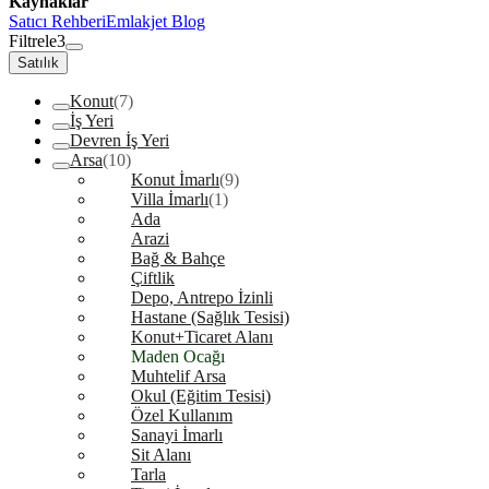
Kaynaklar
Satıcı Rehberi
Emlakjet Blog
Filtrele
3
Satılık
Konut
(7)
İş Yeri
Devren İş Yeri
Arsa
(10)
Konut İmarlı
(9)
Villa İmarlı
(1)
Ada
Arazi
Bağ & Bahçe
Çiftlik
Depo, Antrepo İzinli
Hastane (Sağlık Tesisi)
Konut+Ticaret Alanı
Maden Ocağı
Muhtelif Arsa
Okul (Eğitim Tesisi)
Özel Kullanım
Sanayi İmarlı
Sit Alanı
Tarla