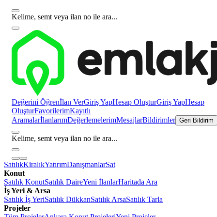
Kelime, semt veya ilan no ile ara...
Değerini Öğren
İlan Ver
Giriş Yap
Hesap Oluştur
Giriş Yap
Hesap
Oluştur
Favorilerim
Kayıtlı
Aramalar
İlanlarım
Değerlemelerim
Mesajlar
Bildirimler
Geri Bildirim
Kelime, semt veya ilan no ile ara...
Satılık
Kiralık
Yatırım
Danışmanlar
Sat
Konut
Satılık Konut
Satılık Daire
Yeni İlanlar
Haritada Ara
İş Yeri & Arsa
Satılık İş Yeri
Satılık Dükkan
Satılık Arsa
Satılık Tarla
Projeler
Tüm Projeler
Ankara Konut Projeleri
Yeni Projeler