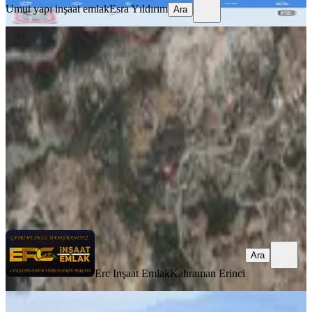
Umut yapı inşaat emlak
Esra Yıldırım
Ara
Yenicekale Mahallesinde Satılık Bağ
Onikişubat, Yenicekale Mahallesi
1263 m²
·
1.187/m²
·
14.07.2026
1.499.000 ₺
Erc Inşaat Emlak
Kahraman Erinci
Ara
Ara
Erc Inşaat Emlak
Kahraman Erinci
%
3
Germenıcıa' Dan Yenicekale'de