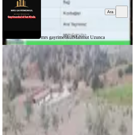
Ara
mrs gayrimenkul
Mahmut Uzunca
Mrs Gayrimenkul Dan Satılık
Zeytinlik
Onikişubat, Bulutoğlu Mahallesi
10500 m²
·
2.857/m²
·
03.01.2026
30.000.000 ₺
mrs gayrimenkul
Mahmut Uzunca
Ara