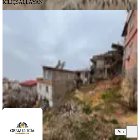
KILIÇSALLAYAN
%
6
Germenıcıa'dan Molla Gürani Mh
(226m2) Satılık Konut İmarlı Arsa
Onikişubat, Molla Gürani Mahallesi
226 m²
·
6.150/m²
·
03.04.2026
1.390.000 ₺
1.480.000 ₺
Germenicia Gayrimenkul
Celalettin Yarpuz
Ara
Ara