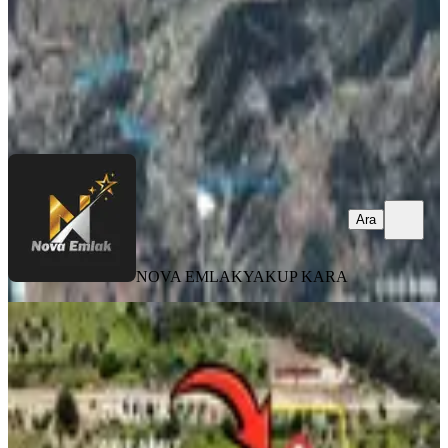
6.000.000 ₺
NOVA EMLAK
YAKUP KARA
Ara
Ara
NOVA EMLAK
YAKUP KARA
2356m² Konut İmarlı Satılık Arsa
Onikişubat, Rasim Özdenören Mahallesi
2356 m²
·
19.949/m²
·
02.06.2026
47.000.000 ₺