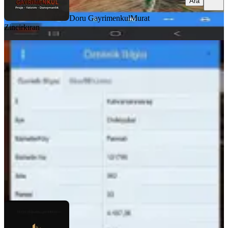
Ara
Doru Gayrimenkul
Murat
Zincirkıran
Mrs Gayrimenkul Emlak
Danışmanın.dan Satılık Bağ
Onikişubat, Fatmalı Mahallesi
4197 m²
·
715/m²
·
06.01.2026
3.000.000 ₺
mrs gayrimenkul
Mahmut Uzunca
Ara