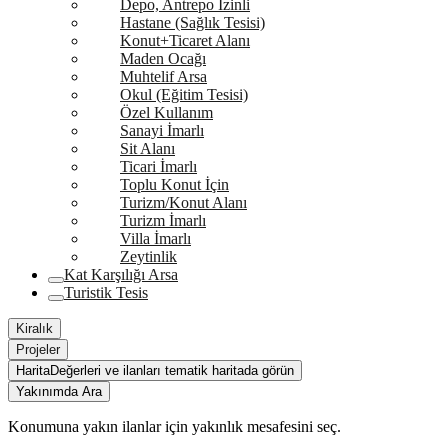
Depo, Antrepo İzinli
Hastane (Sağlık Tesisi)
Konut+Ticaret Alanı
Maden Ocağı
Muhtelif Arsa
Okul (Eğitim Tesisi)
Özel Kullanım
Sanayi İmarlı
Sit Alanı
Ticari İmarlı
Toplu Konut İçin
Turizm/Konut Alanı
Turizm İmarlı
Villa İmarlı
Zeytinlik
Kat Karşılığı Arsa
Turistik Tesis
Kiralık
Projeler
Harita
Değerleri ve ilanları tematik haritada görün
Yakınımda Ara
Konumuna yakın ilanlar için yakınlık mesafesini seç.