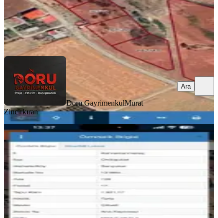
Doru Gayrimenkul
Murat Zincirkıran
Ara
Ara
Doru Gayrimenkul
Murat
Zincirkıran
Baraj Manzaralı Villa Arsası
Onikişubat, Sarıçukur Mahallesi
1931 m²
·
2.071/m²
·
24.06.2026
4.000.000 ₺