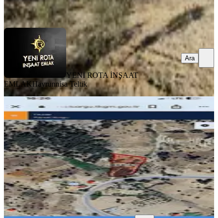
Ara
Ara
YENİ ROTA İNŞAAT
EMLAK
Hayrunnisa Teltik
%
46
Tekir Eski Yolda Arazi
Onikişubat, Tekir Mahallesi
2500 m²
·
510/m²
·
06.03.2026
1.275.000 ₺
2.350.000 ₺
Umut yapı inşaat emlak
Esra Yıldırım
Ara