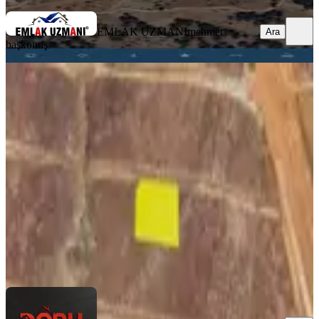
EMLAK UZMANI
mehmet
Ara
başkonuş
Doru'dan Önsen'de Satılık Müstakil
Arsa
Onikişubat, Önsen Mahallesi
1500 m²
·
5.000/m²
·
04.07.2026
7.500.000 ₺
Doru Gayrimenkul
Murat Zincirkıran
Ara