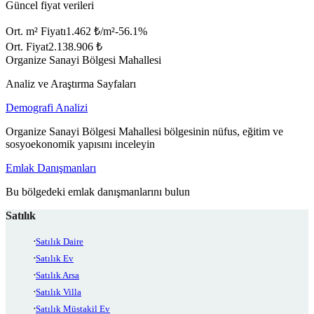
Güncel fiyat verileri
Ort. m² Fiyatı
1.462 ₺/m²
-56.1
%
Ort. Fiyat
2.138.906 ₺
Organize Sanayi Bölgesi Mahallesi
Analiz ve Araştırma Sayfaları
Demografi Analizi
Organize Sanayi Bölgesi Mahallesi bölgesinin nüfus, eğitim ve
sosyoekonomik yapısını inceleyin
Emlak Danışmanları
Bu bölgedeki emlak danışmanlarını bulun
Satılık
Satılık Daire
Satılık Ev
Satılık Arsa
Satılık Villa
Satılık Müstakil Ev