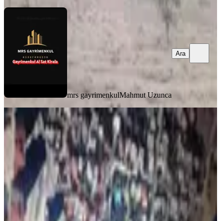
Ara
mrs gayrimenkul
Mahmut Uzunca
Mrs Gayrimenkul Dan Satılık İmarlı
Arsa
Onikişubat, Üngüt Mahallesi
3817 m²
·
18.000/m²
·
03.01.2026
68.706.000 ₺