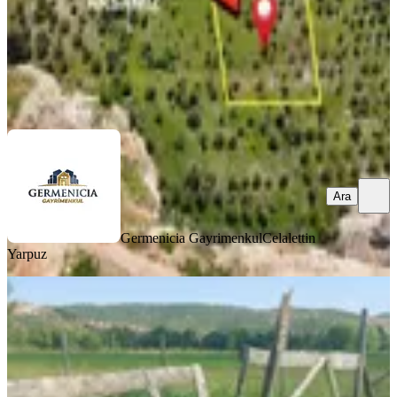
Germenicia Gayrimenkul
Celalettin Yarpuz
Ara
Ara
Germenicia Gayrimenkul
Celalettin
Yarpuz
Yıldız Emlaktan Altınova Mah.
Satılık Tek Parsel Tarla
Onikişubat, Altınova Mahallesi
3009 m²
·
2.325/m²
·
24.05.2026