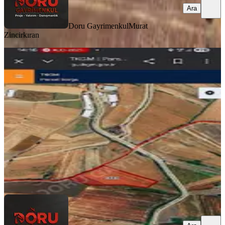
Ara
Doru Gayrimenkul
Murat
Zincirkıran
Önsende Acil Satlık 1912 M² Arsa
Onikişubat, Yeşilyurt Mahallesi
1915 m²
·
1.358/m²
·
06.02.2026
2.600.000 ₺
Doru Gayrimenkul
Murat Zincirkıran
Ara