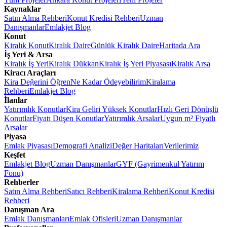
Kaynaklar
Satın Alma Rehberi
Konut Kredisi Rehberi
Uzman
Danışmanlar
Emlakjet Blog
Konut
Kiralık Konut
Kiralık Daire
Günlük Kiralık Daire
Haritada Ara
İş Yeri & Arsa
Kiralık İş Yeri
Kiralık Dükkan
Kiralık İş Yeri Piyasası
Kiralık Arsa
Kiracı Araçları
Kira Değerini Öğren
Ne Kadar Ödeyebilirim
Kiralama
Rehberi
Emlakjet Blog
İlanlar
Yatırımlık Konutlar
Kira Geliri Yüksek Konutlar
Hızlı Geri Dönüşlü
Konutlar
Fiyatı Düşen Konutlar
Yatırımlık Arsalar
Uygun m² Fiyatlı
Arsalar
Piyasa
Emlak Piyasası
Demografi Analizi
Değer Haritaları
Verilerimiz
Keşfet
Emlakjet Blog
Uzman Danışmanlar
GYF (Gayrimenkul Yatırım
Fonu)
Rehberler
Satın Alma Rehberi
Satıcı Rehberi
Kiralama Rehberi
Konut Kredisi
Rehberi
Danışman Ara
Emlak Danışmanları
Emlak Ofisleri
Uzman Danışmanlar