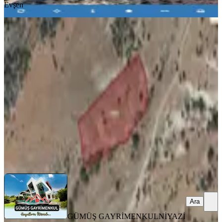
Evşen
%
14
Yenidemir Köyünde Satılık 9.985 M2
Tarla
Onikişubat, Yenidemir Mahallesi
9985 m²
·
150/m²
·
19.05.2026
1.500.000 ₺
1.750.000 ₺
GÜMÜŞ GAYRİMENKUL
NİYAZİ KILIÇSALLAYAN
Ara
Ara
GÜMÜŞ GAYRİMENKUL
NİYAZİ