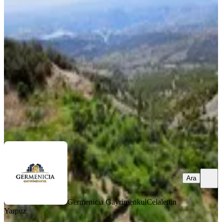
Manzaralı Tek Tapu Satılık Bahçe
Onikişubat, Yenicekale Mahallesi
2664 m²
·
544/m²
·
03.04.2026
1.450.000 ₺
1.490.000 ₺
Germenicia Gayrimenkul
Celalettin Yarpuz
Ara
Ara
Germenicia Gayrimenkul
Celalettin
Yarpuz