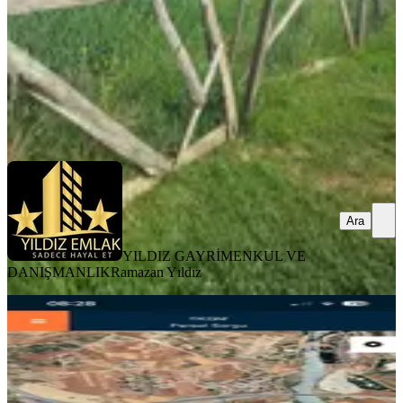
6.995.000 ₺
YILDIZ GAYRİMENKUL VE DANIŞMANLIK
Ramazan Yıldız
Ara
Ara
YILDIZ GAYRİMENKUL VE
DANIŞMANLIK
Ramazan Yıldız
%
6
Fırsat..fiyat Düştü..! 10 Gün Geçerli
Kavlaklıda Baraj Yanı Arsa
Onikişubat, Kavlaklı Mahallesi