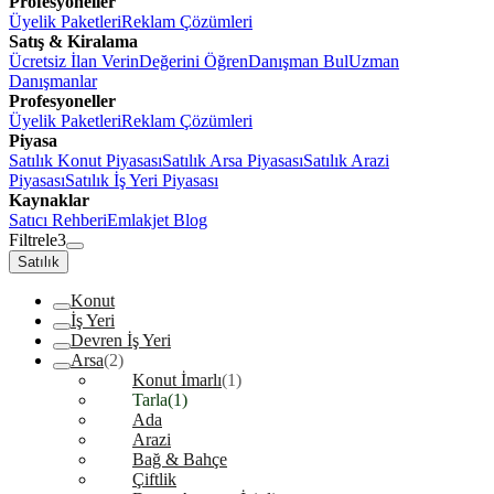
Profesyoneller
Üyelik Paketleri
Reklam Çözümleri
Satış & Kiralama
Ücretsiz İlan Verin
Değerini Öğren
Danışman Bul
Uzman
Danışmanlar
Profesyoneller
Üyelik Paketleri
Reklam Çözümleri
Piyasa
Satılık Konut Piyasası
Satılık Arsa Piyasası
Satılık Arazi
Piyasası
Satılık İş Yeri Piyasası
Kaynaklar
Satıcı Rehberi
Emlakjet Blog
Filtrele
3
Satılık
Konut
İş Yeri
Devren İş Yeri
Arsa
(2)
Konut İmarlı
(1)
Tarla
(1)
Ada
Arazi
Bağ & Bahçe
Çiftlik