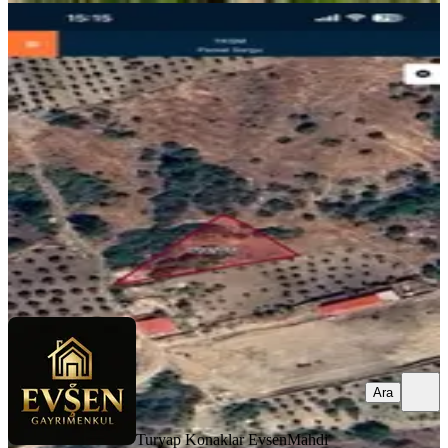
Sarıçukurda Harika Manzaralı 518
M2 Arsa
Onikişubat, Sarıçukur Mahallesi
518 m²
·
2.508/m²
·
15.06.2026
1.299.000 ₺
Turyap Konaklar Evsen
Mahdi Evşen
Ara
Ara
Turyap Konaklar Evsen
Mahdi