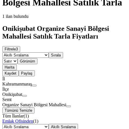
Bölgesi Mahallesi Satılık Tarla
1
ilan bulundu
Onikişubat Organize Sanayi Bölgesi
Mahallesi Satılık Tarla Fiyatları
Filtrele
3
Sırala
Görünüm
Harita
Kaydet
Paylaş
İl
Kahramanmaraş
İlçe
Onikişubat
Semt
Organize Sanayi Bölgesi Mahallesi
Tümünü Temizle
Tüm İlanlar
(
1
)
Emlak Ofisinden
(
1
)
Akıllı Sıralama