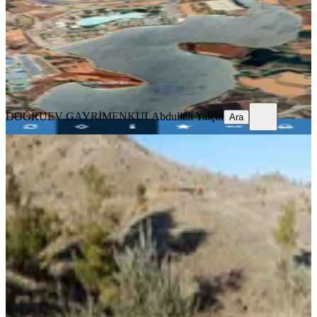
722 m²
·
9.557/m²
·
01.07.2026
6.900.000 ₺
7.350.000 ₺
DOĞRUEV GAYRİMENKUL
Abdullah Yalçın
Ara
DOĞRUEV GAYRİMENKUL
Abdullah Yalçın
Ara
Yeni Rota'dan Beşbağlar 3500 M2
Satılık Arsa
Onikişubat, Beşbağlar Mahallesi
3500 m²
·
400/m²
·
31.07.2026
1.400.000 ₺
YENİ ROTA İNŞAAT EMLAK
Hayrunnisa Teltik