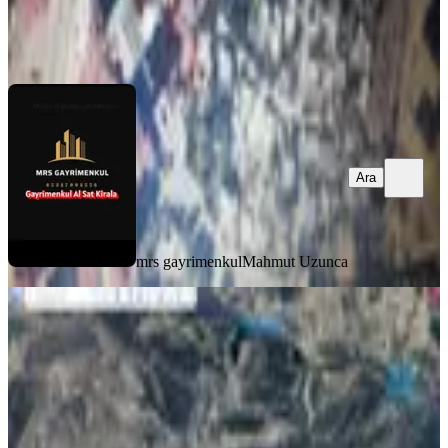
mrs gayrimenkul
Mahmut Uzunca
Ara
Ara
mrs gayrimenkul
Mahmut Uzunca
Yenidemir Yoluna Sıfır Tek Tapulu
Satılık Tarla
Onikişubat, Yenidemir Mahallesi
4334 m²
·
1.384/m²
·
09.07.2026