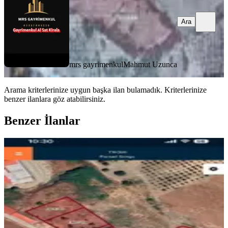
Ara
mrs gayrimenkul
Mahmut Uzunca
Arama kriterlerinize uygun başka ilan bulamadık.
Kriterlerinize
benzer ilanlara göz atabilirsiniz.
Benzer İlanlar
Hasancıklı Da Satlık Arsa
Onikişubat, Hasancıklı Mahallesi
1000 m²
·
8.500/m²
·
12.07.2026
8.500.000 ₺