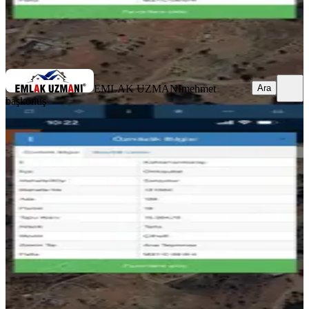
EMLAK UZMANI
mehmet başkonuş
Ara
EMLAK UZMANI
mehmet
Ara
başkonuş
Sarıçukurda 15384 M2 Satılık Tarla
Onikişubat, Sarıçukur Mahallesi
15384 m²
·
650/m²
·
12.05.2026
10.000.000 ₺
EMLAK UZMANI
mehmet başkonuş
Ara