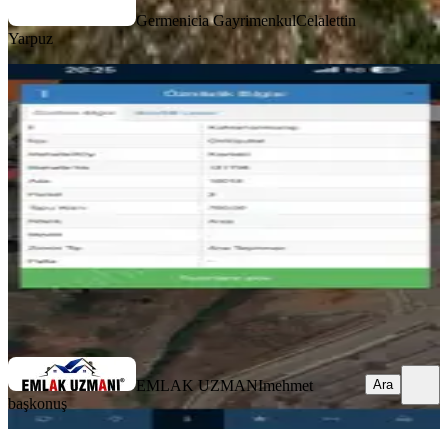
Germenicia Gayrimenkul
Celalettin
Yarpuz
Süper Konumda Villa Arsası
Onikişubat, Organize Sanayi Bölgesi Mahallesi
700 m²
·
8.571/m²
·
20.06.2026
6.000.000 ₺
EMLAK UZMANI
mehmet başkonuş
Ara
EMLAK UZMANI
mehmet
Ara
başkonuş