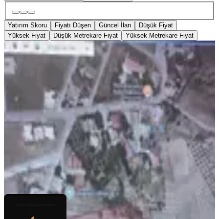
Yatırım Skoru
Fiyatı Düşen
Güncel İlan
Düşük Fiyat
Yüksek Fiyat
Düşük Metrekare Fiyat
Yüksek Metrekare Fiyat
Mrs Gayrimenkul Emlak Danışmanı
Satılık Tarla
Onikişubat, Organize Sanayi Bölgesi Mahallesi
383 m²
·
3.655/m²
·
06.01.2026
1.400.000 ₺
mrs gayrimenkul
Mahmut Uzunca
Ara