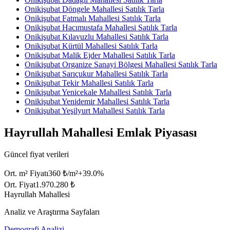
Onikişubat Döngele Mahallesi Satılık Tarla
Onikişubat Fatmalı Mahallesi Satılık Tarla
Onikişubat Hacımustafa Mahallesi Satılık Tarla
Onikişubat Kılavuzlu Mahallesi Satılık Tarla
Onikişubat Kürtül Mahallesi Satılık Tarla
Onikişubat Malik Ejder Mahallesi Satılık Tarla
Onikişubat Organize Sanayi Bölgesi Mahallesi Satılık Tarla
Onikişubat Sarıçukur Mahallesi Satılık Tarla
Onikişubat Tekir Mahallesi Satılık Tarla
Onikişubat Yenicekale Mahallesi Satılık Tarla
Onikişubat Yenidemir Mahallesi Satılık Tarla
Onikişubat Yeşilyurt Mahallesi Satılık Tarla
Hayrullah Mahallesi Emlak Piyasası
Güncel fiyat verileri
Ort. m² Fiyatı
360 ₺/m²
+
39.0
%
Ort. Fiyat
1.970.280 ₺
Hayrullah Mahallesi
Analiz ve Araştırma Sayfaları
Demografi Analizi