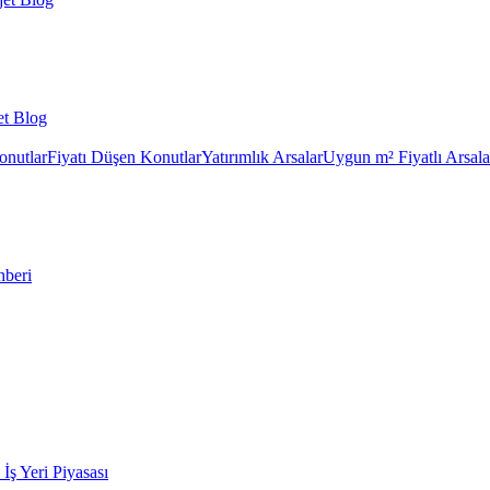
et Blog
onutlar
Fiyatı Düşen Konutlar
Yatırımlık Arsalar
Uygun m² Fiyatlı Arsala
hberi
k İş Yeri Piyasası