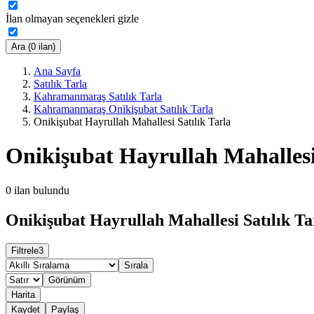
İlan olmayan seçenekleri gizle
Ara (0 ilan)
Ana Sayfa
Satılık Tarla
Kahramanmaraş Satılık Tarla
Kahramanmaraş Onikişubat Satılık Tarla
Onikişubat Hayrullah Mahallesi Satılık Tarla
Onikişubat Hayrullah Mahallesi 
0
ilan bulundu
Onikişubat Hayrullah Mahallesi Satılık Tar
Filtrele
3
Sırala
Görünüm
Harita
Kaydet
Paylaş