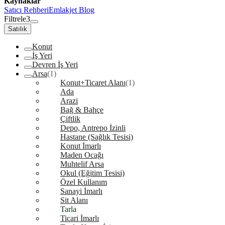
Kaynaklar
Satıcı Rehberi
Emlakjet Blog
Filtrele
3
Satılık
Konut
İş Yeri
Devren İş Yeri
Arsa
(1)
Konut+Ticaret Alanı
(1)
Ada
Arazi
Bağ & Bahçe
Çiftlik
Depo, Antrepo İzinli
Hastane (Sağlık Tesisi)
Konut İmarlı
Maden Ocağı
Muhtelif Arsa
Okul (Eğitim Tesisi)
Özel Kullanım
Sanayi İmarlı
Sit Alanı
Tarla
Ticari İmarlı