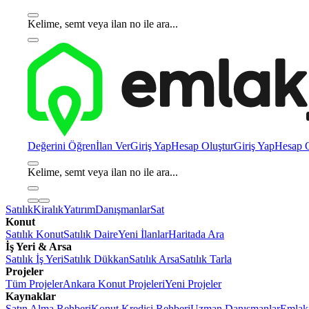
Kelime, semt veya ilan no ile ara...
Değerini Öğren
İlan Ver
Giriş Yap
Hesap Oluştur
Giriş Yap
Hesap O
Kelime, semt veya ilan no ile ara...
Satılık
Kiralık
Yatırım
Danışmanlar
Sat
Konut
Satılık Konut
Satılık Daire
Yeni İlanlar
Haritada Ara
İş Yeri & Arsa
Satılık İş Yeri
Satılık Dükkan
Satılık Arsa
Satılık Tarla
Projeler
Tüm Projeler
Ankara Konut Projeleri
Yeni Projeler
Kaynaklar
Satın Alma Rehberi
Konut Kredisi Rehberi
Uzman Danışmanlar
Emlakj