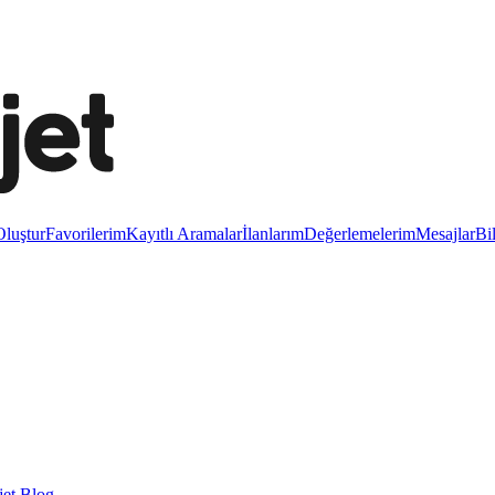
luştur
Favorilerim
Kayıtlı Aramalar
İlanlarım
Değerlemelerim
Mesajlar
Bi
et Blog