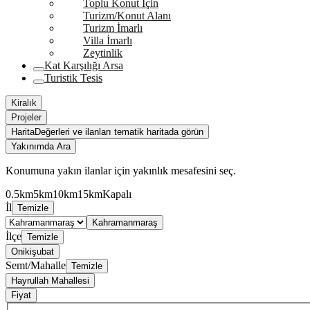
Toplu Konut İçin
Turizm/Konut Alanı
Turizm İmarlı
Villa İmarlı
Zeytinlik
Kat Karşılığı Arsa
Turistik Tesis
Kiralık
Projeler
Harita
Değerleri ve ilanları tematik haritada görün
Yakınımda Ara
Konumuna yakın ilanlar için yakınlık mesafesini seç.
0.5km
5km
10km
15km
Kapalı
İl
Temizle
Kahramanmaraş
İlçe
Temizle
Onikişubat
Semt/Mahalle
Temizle
Hayrullah Mahallesi
Fiyat