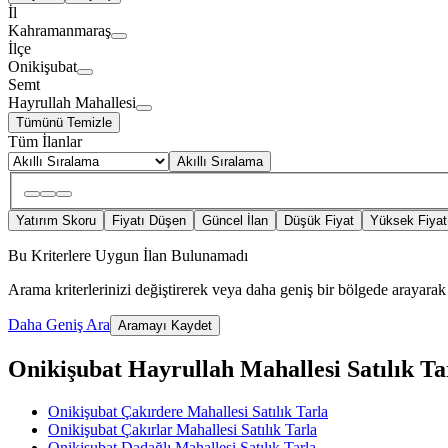
İl
Kahramanmaraş
İlçe
Onikişubat
Semt
Hayrullah Mahallesi
Tümünü Temizle
Tüm İlanlar
Akıllı Sıralama
Yatırım Skoru
Fiyatı Düşen
Güncel İlan
Düşük Fiyat
Yüksek Fiyat
Bu Kriterlere Uygun İlan Bulunamadı
Arama kriterlerinizi değiştirerek veya daha geniş bir bölgede arayarak 
Daha Geniş Ara
Aramayı Kaydet
Onikişubat Hayrullah Mahallesi Satılık Tarl
Onikişubat Çakırdere Mahallesi Satılık Tarla
Onikişubat Çakırlar Mahallesi Satılık Tarla
Onikişubat Dadağlı Mahallesi Satılık Tarla