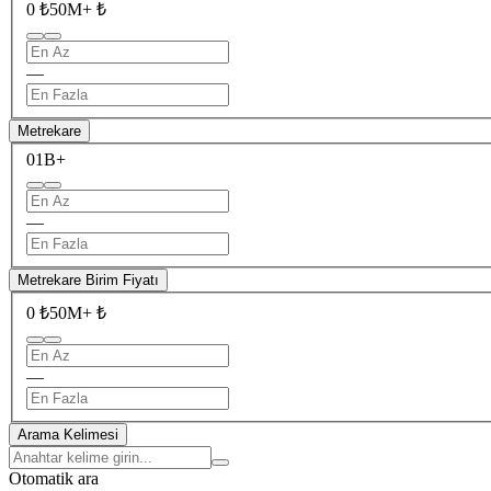
0 ₺
50M+ ₺
—
Metrekare
0
1B+
—
Metrekare Birim Fiyatı
0 ₺
50M+ ₺
—
Arama Kelimesi
Otomatik ara