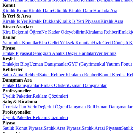
Konut
Kiralık Konut
Kiralık Daire
Günlük Kiralık Daire
Haritada Ara
İş Yeri & Arsa
Kiralık İş Yeri
Kiralık Dükkan
Kiralık İş Yeri Piyasası
Kiralık Arsa
Kiracı Araçları
Kira Değerini Öğren
Ne Kadar Ödeyebilirim
Kiralama Rehberi
Emlakj
İlanlar
Yatırımlık Konutlar
Kira Geliri Yüksek Konutlar
Hızlı Geri Dönüşlü K
Piyasa
Emlak Piyasası
Demografi Analizi
Değer Haritaları
Verilerimiz
Keşfet
Emlakjet Blog
Uzman Danışmanlar
GYF (Gayrimenkul Yatırım Fonu)
Rehberler
Satın Alma Rehberi
Satıcı Rehberi
Kiralama Rehberi
Konut Kredisi Re
Danışman Ara
Emlak Danışmanları
Emlak Ofisleri
Uzman Danışmanlar
Profesyoneller
Üyelik Paketleri
Reklam Çözümleri
Satış & Kiralama
Ücretsiz İlan Verin
Değerini Öğren
Danışman Bul
Uzman Danışmanlar
Profesyoneller
Üyelik Paketleri
Reklam Çözümleri
Piyasa
Satılık Konut Piyasası
Satılık Arsa Piyasası
Satılık Arazi Piyasası
Satılı