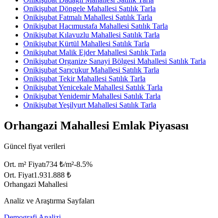
Onikişubat Döngele Mahallesi Satılık Tarla
Onikişubat Fatmalı Mahallesi Satılık Tarla
Onikişubat Hacımustafa Mahallesi Satılık Tarla
Onikişubat Kılavuzlu Mahallesi Satılık Tarla
Onikişubat Kürtül Mahallesi Satılık Tarla
Onikişubat Malik Ejder Mahallesi Satılık Tarla
Onikişubat Organize Sanayi Bölgesi Mahallesi Satılık Tarla
Onikişubat Sarıçukur Mahallesi Satılık Tarla
Onikişubat Tekir Mahallesi Satılık Tarla
Onikişubat Yenicekale Mahallesi Satılık Tarla
Onikişubat Yenidemir Mahallesi Satılık Tarla
Onikişubat Yeşilyurt Mahallesi Satılık Tarla
Orhangazi Mahallesi Emlak Piyasası
Güncel fiyat verileri
Ort. m² Fiyatı
734 ₺/m²
-8.5
%
Ort. Fiyat
1.931.888 ₺
Orhangazi Mahallesi
Analiz ve Araştırma Sayfaları
Demografi Analizi