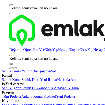
Kelime, semt veya ilan no ile ara...
Değerini Öğren
İlan Ver
Giriş Yap
Hesap Oluştur
Giriş Yap
Hesap O
Kelime, semt veya ilan no ile ara...
Satılık
Kiralık
Yatırım
Danışmanlar
Sat
Konut
Satılık Konut
Satılık Daire
Yeni İlanlar
Haritada Ara
İş Yeri & Arsa
Satılık İş Yeri
Satılık Dükkan
Satılık Arsa
Satılık Tarla
Projeler
Tüm Projeler
Ankara Konut Projeleri
Yeni Projeler
Kaynaklar
Satın Alma Rehberi
Konut Kredisi Rehberi
Uzman Danışmanlar
Emlakj