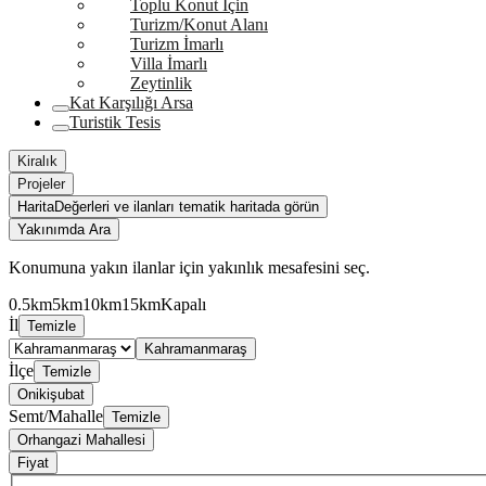
Toplu Konut İçin
Turizm/Konut Alanı
Turizm İmarlı
Villa İmarlı
Zeytinlik
Kat Karşılığı Arsa
Turistik Tesis
Kiralık
Projeler
Harita
Değerleri ve ilanları tematik haritada görün
Yakınımda Ara
Konumuna yakın ilanlar için yakınlık mesafesini seç.
0.5km
5km
10km
15km
Kapalı
İl
Temizle
Kahramanmaraş
İlçe
Temizle
Onikişubat
Semt/Mahalle
Temizle
Orhangazi Mahallesi
Fiyat