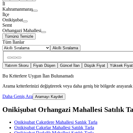
İl
Kahramanmaraş
İlçe
Onikişubat
Semt
Orhangazi Mahallesi
Tümünü Temizle
Tüm İlanlar
Akıllı Sıralama
Yatırım Skoru
Fiyatı Düşen
Güncel İlan
Düşük Fiyat
Yüksek Fiyat
Bu Kriterlere Uygun İlan Bulunamadı
Arama kriterlerinizi değiştirerek veya daha geniş bir bölgede arayarak 
Daha Geniş Ara
Aramayı Kaydet
Onikişubat Orhangazi Mahallesi Satılık Tarl
Onikişubat Çakırdere Mahallesi Satılık Tarla
Onikişubat Çakırlar Mahallesi Satılık Tarla
Onikişubat Dadağlı Mahallesi Satılık Tarla