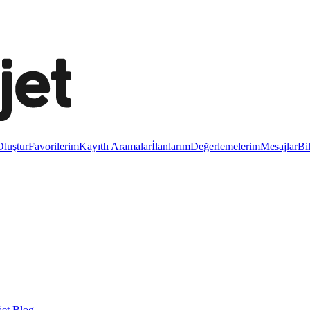
luştur
Favorilerim
Kayıtlı Aramalar
İlanlarım
Değerlemelerim
Mesajlar
Bi
et Blog