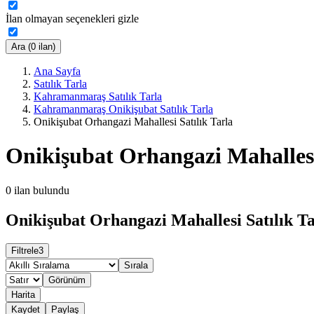
İlan olmayan seçenekleri gizle
Ara (0 ilan)
Ana Sayfa
Satılık Tarla
Kahramanmaraş Satılık Tarla
Kahramanmaraş Onikişubat Satılık Tarla
Onikişubat Orhangazi Mahallesi Satılık Tarla
Onikişubat Orhangazi Mahallesi
0
ilan bulundu
Onikişubat Orhangazi Mahallesi Satılık Ta
Filtrele
3
Sırala
Görünüm
Harita
Kaydet
Paylaş