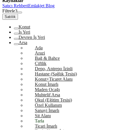
Kaynaklar
Satıcı Rehberi
Emlakjet Blog
Filtrele
3
Satılık
Konut
İş Yeri
Devren İş Yeri
Arsa
Ada
Arazi
Bağ & Bahçe
Çiftlik
Depo, Antrepo İzinli
Hastane (Sağlık Tesisi)
Konut+Ticaret Alanı
Konut İmarlı
Maden Ocağı
Muhtelif Arsa
Okul (Eğitim Tesisi)
Özel Kullanım
Sanayi İmarlı
Sit Alanı
Tarla
Ticari İmarlı