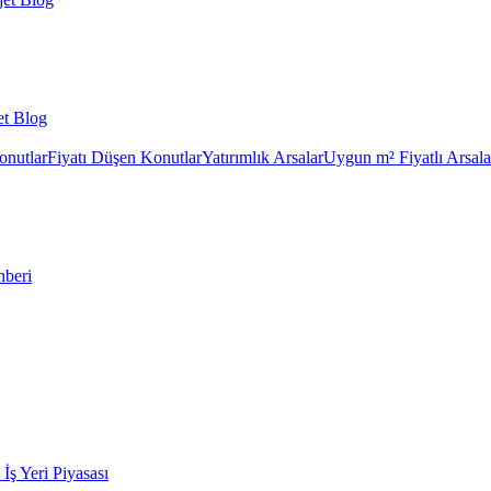
et Blog
onutlar
Fiyatı Düşen Konutlar
Yatırımlık Arsalar
Uygun m² Fiyatlı Arsala
hberi
k İş Yeri Piyasası