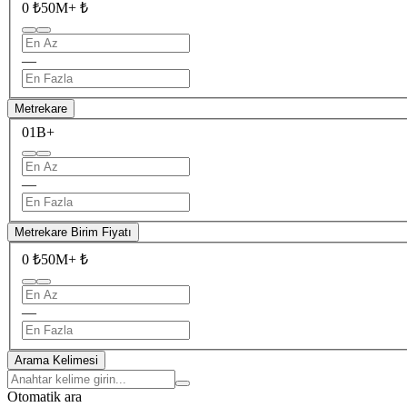
0 ₺
50M+ ₺
—
Metrekare
0
1B+
—
Metrekare Birim Fiyatı
0 ₺
50M+ ₺
—
Arama Kelimesi
Otomatik ara