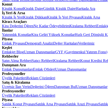
Konut
Kiralık Konut
Kiralık Daire
Günlük Kiralık Daire
Haritada Ara
İş Yeri & Arsa
Kiralık İş Yeri
Kiralık Dükkan
Kiralık İş Yeri Piyasası
Kiralık Arsa
Kiracı Araçları
Kira Değerini Öğren
Ne Kadar Ödeyebilirim
Kiralama Rehberi
Emlakj
İlanlar
Yatırımlık Konutlar
Kira Geliri Yüksek Konutlar
Hızlı Geri Dönüşlü K
Piyasa
Emlak Piyasası
Demografi Analizi
Değer Haritaları
Verilerimiz
Keşfet
Emlakjet Blog
Uzman Danışmanlar
GYF (Gayrimenkul Yatırım Fonu)
Rehberler
Satın Alma Rehberi
Satıcı Rehberi
Kiralama Rehberi
Konut Kredisi Re
Danışman Ara
Emlak Danışmanları
Emlak Ofisleri
Uzman Danışmanlar
Profesyoneller
Üyelik Paketleri
Reklam Çözümleri
Satış & Kiralama
Ücretsiz İlan Verin
Değerini Öğren
Danışman Bul
Uzman Danışmanlar
Profesyoneller
Üyelik Paketleri
Reklam Çözümleri
Piyasa
Satılık Konut Piyasası
Satılık Arsa Piyasası
Satılık Arazi Piyasası
Satılı