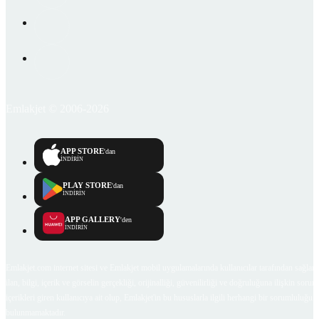
Emlakjet © 2006-2026
APP STORE
'dan
İNDİRİN
PLAY STORE
'dan
İNDİRİN
APP GALLERY
'den
İNDİRİN
Emlakjet.com internet sitesi ve Emlakjet mobil uygulamalarında kullanıcılar tarafından sağlana
ilan, bilgi, içerik ve görselin gerçekliği, orijinalliği, güvenilirliği ve doğruluğuna ilişkin soru
içerikleri giren kullanıcıya ait olup, Emlakjet'in bu hususlarla ilgili herhangi bir sorumluluğu
bulunmamaktadır.