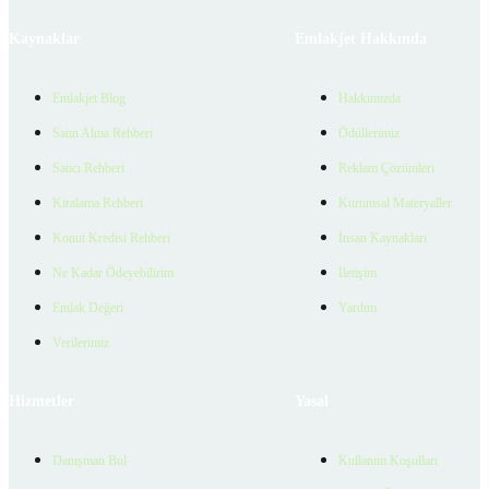
Kaynaklar
Emlakjet Hakkında
Emlakjet Blog
Hakkımızda
Satın Alma Rehberi
Ödüllerimiz
Satıcı Rehberi
Reklam Çözümleri
Kiralama Rehberi
Kurumsal Materyaller
Konut Kredisi Rehberi
İnsan Kaynakları
Ne Kadar Ödeyebilirim
İletişim
Emlak Değeri
Yardım
Verilerimiz
Hizmetler
Yasal
Danışman Bul
Kullanım Koşulları