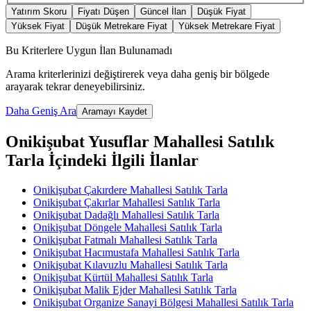
Yatırım Skoru
Fiyatı Düşen
Güncel İlan
Düşük Fiyat
Yüksek Fiyat
Düşük Metrekare Fiyat
Yüksek Metrekare Fiyat
Bu Kriterlere Uygun İlan Bulunamadı
Arama kriterlerinizi değiştirerek veya daha geniş bir bölgede
arayarak tekrar deneyebilirsiniz.
Daha Geniş Ara
Aramayı Kaydet
Onikişubat Yusuflar Mahallesi Satılık
Tarla İçindeki İlgili İlanlar
Onikişubat Çakırdere Mahallesi Satılık Tarla
Onikişubat Çakırlar Mahallesi Satılık Tarla
Onikişubat Dadağlı Mahallesi Satılık Tarla
Onikişubat Döngele Mahallesi Satılık Tarla
Onikişubat Fatmalı Mahallesi Satılık Tarla
Onikişubat Hacımustafa Mahallesi Satılık Tarla
Onikişubat Kılavuzlu Mahallesi Satılık Tarla
Onikişubat Kürtül Mahallesi Satılık Tarla
Onikişubat Malik Ejder Mahallesi Satılık Tarla
Onikişubat Organize Sanayi Bölgesi Mahallesi Satılık Tarla