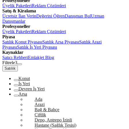
Profesyoneller
Üyelik Paketleri
Reklam Çözümleri
Satış & Kiralama
Ücretsiz İlan Verin
Değerini Öğren
Danışman Bul
Uzman
Danışmanlar
Profesyoneller
Üyelik Paketleri
Reklam Çözümleri
Piyasa
Satılık Konut Piyasası
Satılık Arsa Piyasası
Satılık Arazi
Piyasası
Satılık İş Yeri Piyasası
Kaynaklar
Satıcı Rehberi
Emlakjet Blog
Filtrele
3
Satılık
Konut
İş Yeri
Devren İş Yeri
Arsa
Ada
Arazi
Bağ & Bahçe
Çiftlik
Depo, Antrepo İzinli
Hastane (Sağlık Tesisi)