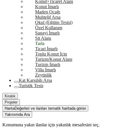
Konut+Ticaret Alanı
Konut İmarlı
Maden Ocağı
Muhtelif Arsa
Okul (Eğitim Tesisi)
Özel Kullanım
Sanayi İmarlı
Sit Alanı
Tarla
Ticari İmarlı
Toplu Konut İçin
Turizm/Konut Alanı
Turizm İmarlı
Villa İmarlı
Zeytinlik
Kat Karşılığı Arsa
Turistik Tesis
Kiralık
Projeler
Harita
Değerleri ve ilanları tematik haritada görün
Yakınımda Ara
Konumuna yakın ilanlar için yakınlık mesafesini seç.