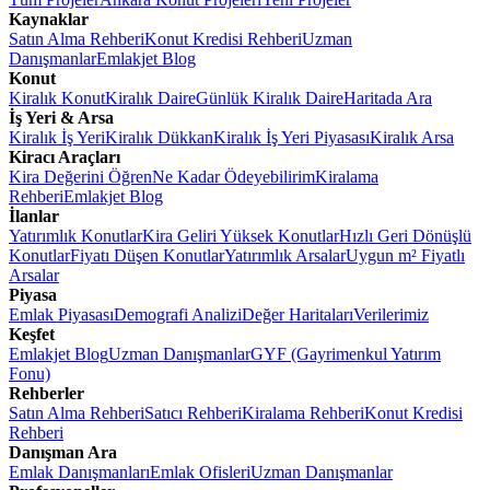
Kaynaklar
Satın Alma Rehberi
Konut Kredisi Rehberi
Uzman
Danışmanlar
Emlakjet Blog
Konut
Kiralık Konut
Kiralık Daire
Günlük Kiralık Daire
Haritada Ara
İş Yeri & Arsa
Kiralık İş Yeri
Kiralık Dükkan
Kiralık İş Yeri Piyasası
Kiralık Arsa
Kiracı Araçları
Kira Değerini Öğren
Ne Kadar Ödeyebilirim
Kiralama
Rehberi
Emlakjet Blog
İlanlar
Yatırımlık Konutlar
Kira Geliri Yüksek Konutlar
Hızlı Geri Dönüşlü
Konutlar
Fiyatı Düşen Konutlar
Yatırımlık Arsalar
Uygun m² Fiyatlı
Arsalar
Piyasa
Emlak Piyasası
Demografi Analizi
Değer Haritaları
Verilerimiz
Keşfet
Emlakjet Blog
Uzman Danışmanlar
GYF (Gayrimenkul Yatırım
Fonu)
Rehberler
Satın Alma Rehberi
Satıcı Rehberi
Kiralama Rehberi
Konut Kredisi
Rehberi
Danışman Ara
Emlak Danışmanları
Emlak Ofisleri
Uzman Danışmanlar