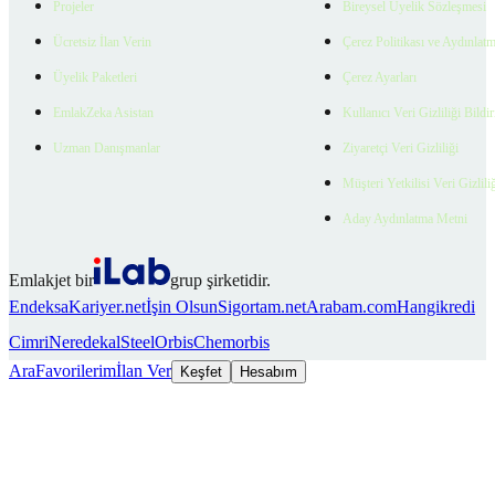
Projeler
Bireysel Üyelik Sözleşmesi
Ücretsiz İlan Verin
Çerez Politikası ve Aydınlat
Üyelik Paketleri
Çerez Ayarları
EmlakZeka Asistan
Kullanıcı Veri Gizliliği Bildi
Uzman Danışmanlar
Ziyaretçi Veri Gizliliği
Müşteri Yetkilisi Veri Gizlili
Aday Aydınlatma Metni
Emlakjet bir
grup şirketidir.
Endeksa
Kariyer.net
İşin Olsun
Sigortam.net
Arabam.com
Hangikredi
Cimri
Neredekal
SteelOrbis
Chemorbis
Ara
Favorilerim
İlan Ver
Keşfet
Hesabım