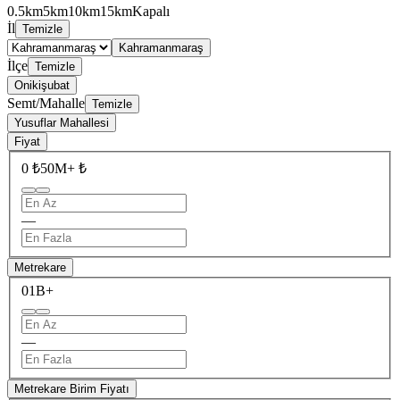
0.5km
5km
10km
15km
Kapalı
İl
Temizle
Kahramanmaraş
İlçe
Temizle
Onikişubat
Semt/Mahalle
Temizle
Yusuflar Mahallesi
Fiyat
0 ₺
50M+ ₺
—
Metrekare
0
1B+
—
Metrekare Birim Fiyatı