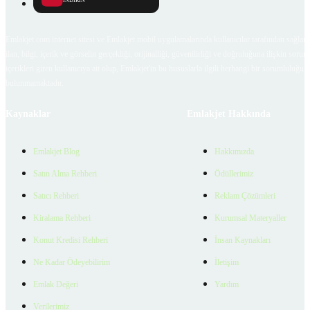
İNDİRİN
Emlakjet.com internet sitesi ve Emlakjet mobil uygulamalarında kullanıcılar tarafından sağlana
ilan, bilgi, içerik ve görselin gerçekliği, orijinalliği, güvenilirliği ve doğruluğuna ilişkin soru
içerikleri giren kullanıcıya ait olup, Emlakjet'in bu hususlarla ilgili herhangi bir sorumluluğu
bulunmamaktadır.
Kaynaklar
Emlakjet Hakkında
Emlakjet Blog
Hakkımızda
Satın Alma Rehberi
Ödüllerimiz
Satıcı Rehberi
Reklam Çözümleri
Kiralama Rehberi
Kurumsal Materyaller
Konut Kredisi Rehberi
İnsan Kaynakları
Ne Kadar Ödeyebilirim
İletişim
Emlak Değeri
Yardım
Verilerimiz