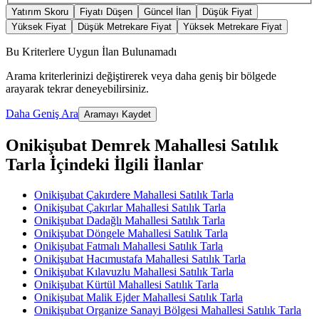
Yatırım Skoru
Fiyatı Düşen
Güncel İlan
Düşük Fiyat
Yüksek Fiyat
Düşük Metrekare Fiyat
Yüksek Metrekare Fiyat
Bu Kriterlere Uygun İlan Bulunamadı
Arama kriterlerinizi değiştirerek veya daha geniş bir bölgede
arayarak tekrar deneyebilirsiniz.
Daha Geniş Ara
Aramayı Kaydet
Onikişubat Demrek Mahallesi Satılık
Tarla İçindeki İlgili İlanlar
Onikişubat Çakırdere Mahallesi Satılık Tarla
Onikişubat Çakırlar Mahallesi Satılık Tarla
Onikişubat Dadağlı Mahallesi Satılık Tarla
Onikişubat Döngele Mahallesi Satılık Tarla
Onikişubat Fatmalı Mahallesi Satılık Tarla
Onikişubat Hacımustafa Mahallesi Satılık Tarla
Onikişubat Kılavuzlu Mahallesi Satılık Tarla
Onikişubat Kürtül Mahallesi Satılık Tarla
Onikişubat Malik Ejder Mahallesi Satılık Tarla
Onikişubat Organize Sanayi Bölgesi Mahallesi Satılık Tarla