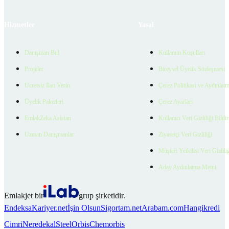
Hizmetler
Yasal
Danışman Bul
Kullanım Koşulları
Projeler
Bireysel Üyelik Sözleşmesi
Ücretsiz İlan Verin
Çerez Politikası ve Aydınlat
Üyelik Paketleri
Çerez Ayarları
EmlakZeka Asistan
Kullanıcı Veri Gizliliği Bildi
Uzman Danışmanlar
Ziyaretçi Veri Gizliliği
Müşteri Yetkilisi Veri Gizlili
Aday Aydınlatma Metni
Emlakjet bir
grup şirketidir.
Endeksa
Kariyer.net
İşin Olsun
Sigortam.net
Arabam.com
Hangikredi
Cimri
Neredekal
SteelOrbis
Chemorbis