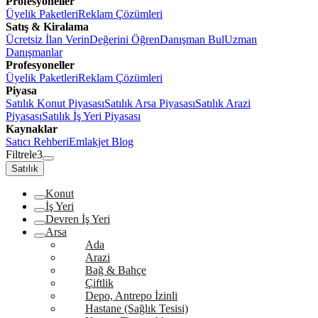
Profesyoneller
Üyelik Paketleri
Reklam Çözümleri
Satış & Kiralama
Ücretsiz İlan Verin
Değerini Öğren
Danışman Bul
Uzman
Danışmanlar
Profesyoneller
Üyelik Paketleri
Reklam Çözümleri
Piyasa
Satılık Konut Piyasası
Satılık Arsa Piyasası
Satılık Arazi
Piyasası
Satılık İş Yeri Piyasası
Kaynaklar
Satıcı Rehberi
Emlakjet Blog
Filtrele
3
Satılık
Konut
İş Yeri
Devren İş Yeri
Arsa
Ada
Arazi
Bağ & Bahçe
Çiftlik
Depo, Antrepo İzinli
Hastane (Sağlık Tesisi)