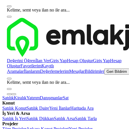
Kelime, semt veya ilan no ile ara...
Değerini Öğren
İlan Ver
Giriş Yap
Hesap Oluştur
Giriş Yap
Hesap
Oluştur
Favorilerim
Kayıtlı
Aramalar
İlanlarım
Değerlemelerim
Mesajlar
Bildirimler
Geri Bildirim
Kelime, semt veya ilan no ile ara...
Satılık
Kiralık
Yatırım
Danışmanlar
Sat
Konut
Satılık Konut
Satılık Daire
Yeni İlanlar
Haritada Ara
İş Yeri & Arsa
Satılık İş Yeri
Satılık Dükkan
Satılık Arsa
Satılık Tarla
Projeler
Tüm Projeler
Ankara Konut Projeleri
Yeni Projeler