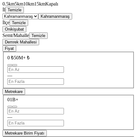
0.5km
5km
10km
15km
Kapalı
İl
Temizle
Kahramanmaraş
İlçe
Temizle
Onikişubat
Semt/Mahalle
Temizle
Demrek Mahallesi
Fiyat
0 ₺
50M+ ₺
—
Metrekare
0
1B+
—
Metrekare Birim Fiyatı