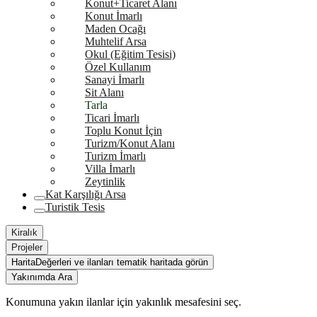
Konut+Ticaret Alanı
Konut İmarlı
Maden Ocağı
Muhtelif Arsa
Okul (Eğitim Tesisi)
Özel Kullanım
Sanayi İmarlı
Sit Alanı
Tarla
Ticari İmarlı
Toplu Konut İçin
Turizm/Konut Alanı
Turizm İmarlı
Villa İmarlı
Zeytinlik
Kat Karşılığı Arsa
Turistik Tesis
Kiralık
Projeler
Harita
Değerleri ve ilanları tematik haritada görün
Yakınımda Ara
Konumuna yakın ilanlar için yakınlık mesafesini seç.