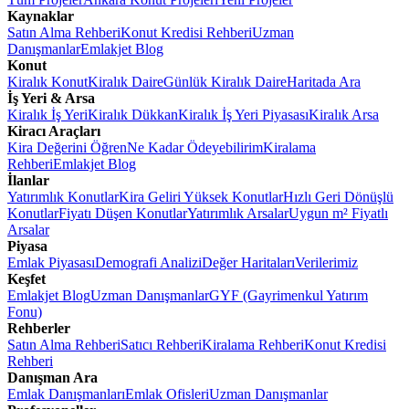
Kaynaklar
Satın Alma Rehberi
Konut Kredisi Rehberi
Uzman
Danışmanlar
Emlakjet Blog
Konut
Kiralık Konut
Kiralık Daire
Günlük Kiralık Daire
Haritada Ara
İş Yeri & Arsa
Kiralık İş Yeri
Kiralık Dükkan
Kiralık İş Yeri Piyasası
Kiralık Arsa
Kiracı Araçları
Kira Değerini Öğren
Ne Kadar Ödeyebilirim
Kiralama
Rehberi
Emlakjet Blog
İlanlar
Yatırımlık Konutlar
Kira Geliri Yüksek Konutlar
Hızlı Geri Dönüşlü
Konutlar
Fiyatı Düşen Konutlar
Yatırımlık Arsalar
Uygun m² Fiyatlı
Arsalar
Piyasa
Emlak Piyasası
Demografi Analizi
Değer Haritaları
Verilerimiz
Keşfet
Emlakjet Blog
Uzman Danışmanlar
GYF (Gayrimenkul Yatırım
Fonu)
Rehberler
Satın Alma Rehberi
Satıcı Rehberi
Kiralama Rehberi
Konut Kredisi
Rehberi
Danışman Ara
Emlak Danışmanları
Emlak Ofisleri
Uzman Danışmanlar