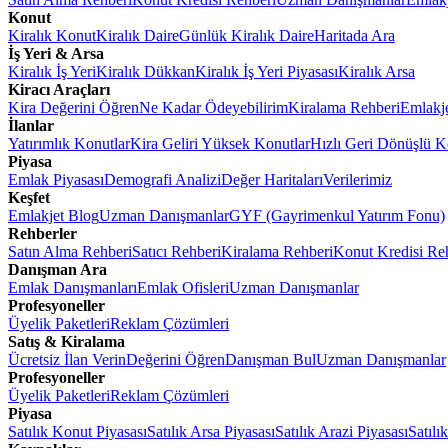
Konut
Kiralık Konut
Kiralık Daire
Günlük Kiralık Daire
Haritada Ara
İş Yeri & Arsa
Kiralık İş Yeri
Kiralık Dükkan
Kiralık İş Yeri Piyasası
Kiralık Arsa
Kiracı Araçları
Kira Değerini Öğren
Ne Kadar Ödeyebilirim
Kiralama Rehberi
Emlakj
İlanlar
Yatırımlık Konutlar
Kira Geliri Yüksek Konutlar
Hızlı Geri Dönüşlü K
Piyasa
Emlak Piyasası
Demografi Analizi
Değer Haritaları
Verilerimiz
Keşfet
Emlakjet Blog
Uzman Danışmanlar
GYF (Gayrimenkul Yatırım Fonu)
Rehberler
Satın Alma Rehberi
Satıcı Rehberi
Kiralama Rehberi
Konut Kredisi Re
Danışman Ara
Emlak Danışmanları
Emlak Ofisleri
Uzman Danışmanlar
Profesyoneller
Üyelik Paketleri
Reklam Çözümleri
Satış & Kiralama
Ücretsiz İlan Verin
Değerini Öğren
Danışman Bul
Uzman Danışmanlar
Profesyoneller
Üyelik Paketleri
Reklam Çözümleri
Piyasa
Satılık Konut Piyasası
Satılık Arsa Piyasası
Satılık Arazi Piyasası
Satılı