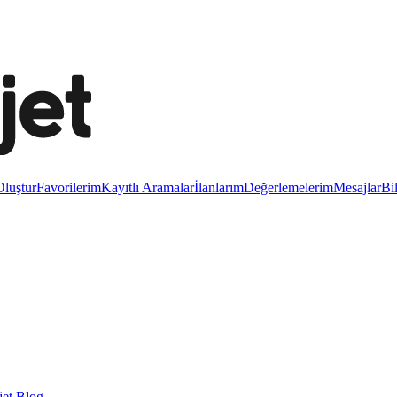
luştur
Favorilerim
Kayıtlı Aramalar
İlanlarım
Değerlemelerim
Mesajlar
Bi
et Blog