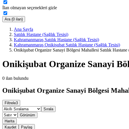
İlan olmayan seçenekleri gizle
Ara (0 ilan)
Ana Sayfa
Satılık Hastane (Sağlık Tesisi)
Kahramanmaraş Satılık Hastane (Sağlık Tesisi)
Kahramanmaraş Onikişubat Satılık Hastane (Sağlık Tesisi)
Onikişubat Organize Sanayi Bölgesi Mahallesi Satılık Hastane (
Onikişubat Organize Sanayi Bölg
0
ilan bulundu
Onikişubat Organize Sanayi Bölgesi Mahalle
Filtrele
3
Sırala
Görünüm
Harita
Kaydet
Paylaş