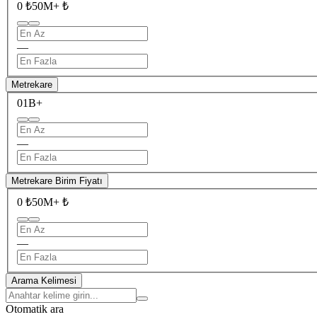
0 ₺
50M+ ₺
—
Metrekare
0
1B+
—
Metrekare Birim Fiyatı
0 ₺
50M+ ₺
—
Arama Kelimesi
Otomatik ara