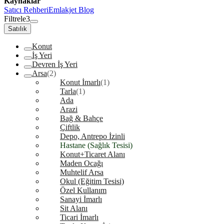
Kaynaklar
Satıcı Rehberi
Emlakjet Blog
Filtrele
3
Satılık
Konut
İş Yeri
Devren İş Yeri
Arsa
(2)
Konut İmarlı
(1)
Tarla
(1)
Ada
Arazi
Bağ & Bahçe
Çiftlik
Depo, Antrepo İzinli
Hastane (Sağlık Tesisi)
Konut+Ticaret Alanı
Maden Ocağı
Muhtelif Arsa
Okul (Eğitim Tesisi)
Özel Kullanım
Sanayi İmarlı
Sit Alanı
Ticari İmarlı