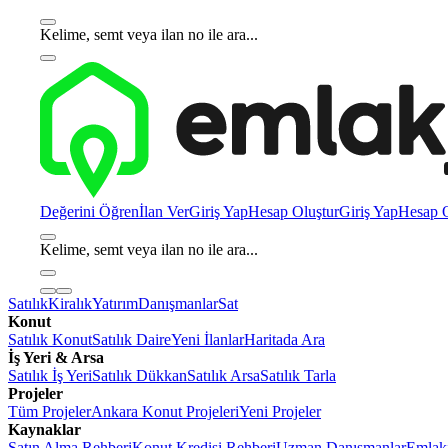
Kelime, semt veya ilan no ile ara...
Değerini Öğren
İlan Ver
Giriş Yap
Hesap Oluştur
Giriş Yap
Hesap O
Kelime, semt veya ilan no ile ara...
Satılık
Kiralık
Yatırım
Danışmanlar
Sat
Konut
Satılık Konut
Satılık Daire
Yeni İlanlar
Haritada Ara
İş Yeri & Arsa
Satılık İş Yeri
Satılık Dükkan
Satılık Arsa
Satılık Tarla
Projeler
Tüm Projeler
Ankara Konut Projeleri
Yeni Projeler
Kaynaklar
Satın Alma Rehberi
Konut Kredisi Rehberi
Uzman Danışmanlar
Emlakj