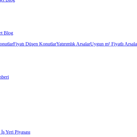
et Blog
onutlar
Fiyatı Düşen Konutlar
Yatırımlık Arsalar
Uygun m² Fiyatlı Arsala
hberi
k İş Yeri Piyasası