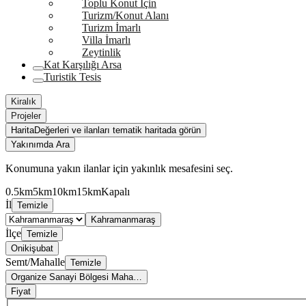
Toplu Konut İçin
Turizm/Konut Alanı
Turizm İmarlı
Villa İmarlı
Zeytinlik
Kat Karşılığı Arsa
Turistik Tesis
Kiralık
Projeler
Harita
Değerleri ve ilanları tematik haritada görün
Yakınımda Ara
Konumuna yakın ilanlar için yakınlık mesafesini seç.
0.5km
5km
10km
15km
Kapalı
İl
Temizle
Kahramanmaraş
İlçe
Temizle
Onikişubat
Semt/Mahalle
Temizle
Organize Sanayi Bölgesi Maha…
Fiyat