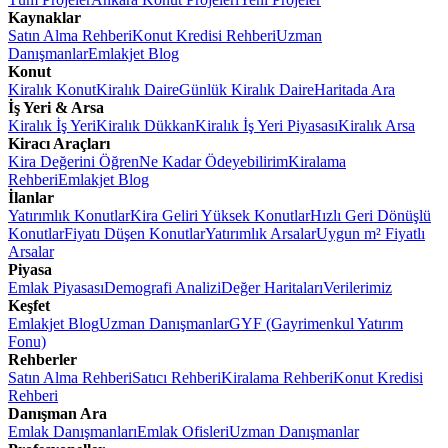
Kaynaklar
Satın Alma Rehberi
Konut Kredisi Rehberi
Uzman
Danışmanlar
Emlakjet Blog
Konut
Kiralık Konut
Kiralık Daire
Günlük Kiralık Daire
Haritada Ara
İş Yeri & Arsa
Kiralık İş Yeri
Kiralık Dükkan
Kiralık İş Yeri Piyasası
Kiralık Arsa
Kiracı Araçları
Kira Değerini Öğren
Ne Kadar Ödeyebilirim
Kiralama
Rehberi
Emlakjet Blog
İlanlar
Yatırımlık Konutlar
Kira Geliri Yüksek Konutlar
Hızlı Geri Dönüşlü
Konutlar
Fiyatı Düşen Konutlar
Yatırımlık Arsalar
Uygun m² Fiyatlı
Arsalar
Piyasa
Emlak Piyasası
Demografi Analizi
Değer Haritaları
Verilerimiz
Keşfet
Emlakjet Blog
Uzman Danışmanlar
GYF (Gayrimenkul Yatırım
Fonu)
Rehberler
Satın Alma Rehberi
Satıcı Rehberi
Kiralama Rehberi
Konut Kredisi
Rehberi
Danışman Ara
Emlak Danışmanları
Emlak Ofisleri
Uzman Danışmanlar