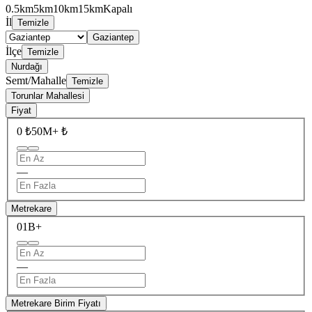
0.5km
5km
10km
15km
Kapalı
İl
Temizle
Gaziantep
İlçe
Temizle
Nurdağı
Semt/Mahalle
Temizle
Torunlar Mahallesi
Fiyat
0 ₺
50M+ ₺
—
Metrekare
0
1B+
—
Metrekare Birim Fiyatı