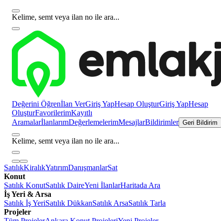
Kelime, semt veya ilan no ile ara...
Değerini Öğren
İlan Ver
Giriş Yap
Hesap Oluştur
Giriş Yap
Hesap
Oluştur
Favorilerim
Kayıtlı
Aramalar
İlanlarım
Değerlemelerim
Mesajlar
Bildirimler
Geri Bildirim
Kelime, semt veya ilan no ile ara...
Satılık
Kiralık
Yatırım
Danışmanlar
Sat
Konut
Satılık Konut
Satılık Daire
Yeni İlanlar
Haritada Ara
İş Yeri & Arsa
Satılık İş Yeri
Satılık Dükkan
Satılık Arsa
Satılık Tarla
Projeler
Tüm Projeler
Ankara Konut Projeleri
Yeni Projeler