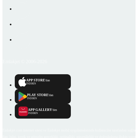
Emlakjet © 2006-2026
APP STORE
'dan
İNDİRİN
PLAY STORE
'dan
İNDİRİN
APP GALLERY
'den
İNDİRİN
Emlakjet.com internet sitesi ve Emlakjet mobil uygulamalarında kullanıcılar tarafından sağlana
ilan, bilgi, içerik ve görselin gerçekliği, orijinalliği, güvenilirliği ve doğruluğuna ilişkin soru