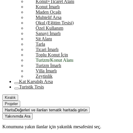
Konut+Ticaret Alanı
Konut İmarlı
Maden Ocağı
Muhtelif Arsa
Okul (Eğitim Tesisi)
Özel Kullanım
Sanayi İmarlı
Sit Alanı
Tarla
Ticari İmarlı
Toplu Konut İçin
Turizm/Konut Alanı
Turizm İmarlı
Villa İmarlı
Zeytinlik
Kat Karşılığı Arsa
Turistik Tesis
Kiralık
Projeler
Harita
Değerleri ve ilanları tematik haritada görün
Yakınımda Ara
Konumuna yakın ilanlar için yakınlık mesafesini seç.