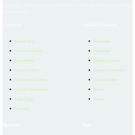
içerikleri giren kullanıcıya ait olup, Emlakjet'in bu hususlarla ilgili herhangi bir sorumluluğu
bulunmamaktadır.
Kaynaklar
Emlakjet Hakkında
Emlakjet Blog
Hakkımızda
Satın Alma Rehberi
Ödüllerimiz
Satıcı Rehberi
Reklam Çözümleri
Kiralama Rehberi
Kurumsal Materyaller
Konut Kredisi Rehberi
İnsan Kaynakları
Ne Kadar Ödeyebilirim
İletişim
Emlak Değeri
Yardım
Verilerimiz
Hizmetler
Yasal