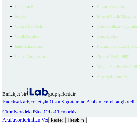
Danışman Bul
Kullanım Koşulları
Projeler
Bireysel Üyelik Sözleşmesi
Ücretsiz İlan Verin
Çerez Politikası ve Aydınlat
Üyelik Paketleri
Çerez Ayarları
EmlakZeka Asistan
Kullanıcı Veri Gizliliği Bildi
Uzman Danışmanlar
Ziyaretçi Veri Gizliliği
Müşteri Yetkilisi Veri Gizlili
Aday Aydınlatma Metni
Emlakjet bir
grup şirketidir.
Endeksa
Kariyer.net
İşin Olsun
Sigortam.net
Arabam.com
Hangikredi
Cimri
Neredekal
SteelOrbis
Chemorbis
Ara
Favorilerim
İlan Ver
Keşfet
Hesabım