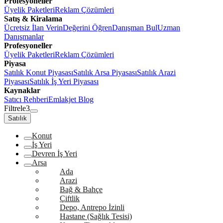
Profesyoneller
Üyelik Paketleri
Reklam Çözümleri
Satış & Kiralama
Ücretsiz İlan Verin
Değerini Öğren
Danışman Bul
Uzman
Danışmanlar
Profesyoneller
Üyelik Paketleri
Reklam Çözümleri
Piyasa
Satılık Konut Piyasası
Satılık Arsa Piyasası
Satılık Arazi
Piyasası
Satılık İş Yeri Piyasası
Kaynaklar
Satıcı Rehberi
Emlakjet Blog
Filtrele
3
Satılık
Konut
İş Yeri
Devren İş Yeri
Arsa
Ada
Arazi
Bağ & Bahçe
Çiftlik
Depo, Antrepo İzinli
Hastane (Sağlık Tesisi)