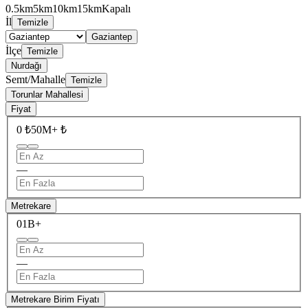
0.5km
5km
10km
15km
Kapalı
İl
Temizle
Gaziantep
İlçe
Temizle
Nurdağı
Semt/Mahalle
Temizle
Torunlar Mahallesi
Fiyat
0 ₺
50M+ ₺
—
Metrekare
0
1B+
—
Metrekare Birim Fiyatı