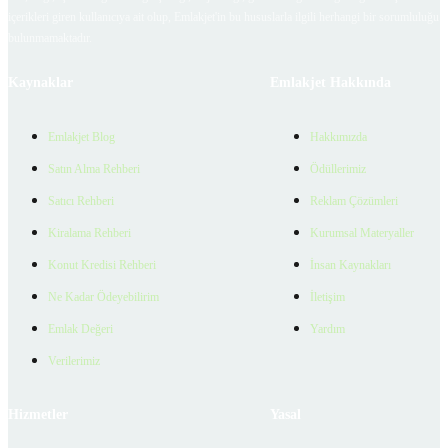
içerikleri giren kullanıcıya ait olup, Emlakjet'in bu hususlarla ilgili herhangi bir sorumluluğu
bulunmamaktadır.
Kaynaklar
Emlakjet Hakkında
Emlakjet Blog
Hakkımızda
Satın Alma Rehberi
Ödüllerimiz
Satıcı Rehberi
Reklam Çözümleri
Kiralama Rehberi
Kurumsal Materyaller
Konut Kredisi Rehberi
İnsan Kaynakları
Ne Kadar Ödeyebilirim
İletişim
Emlak Değeri
Yardım
Verilerimiz
Hizmetler
Yasal