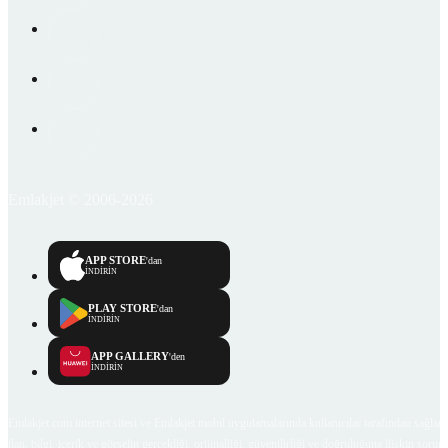
Emlakjet © 2006-2026
APP STORE
'dan
İNDİRİN
PLAY STORE
'dan
İNDİRİN
APP GALLERY
'den
İNDİRİN
Emlakjet.com internet sitesi ve Emlakjet mobil uygulamalarında kullanıcılar tarafından sağlana
ilan, bilgi, içerik ve görselin gerçekliği, orijinalliği, güvenilirliği ve doğruluğuna ilişkin soru