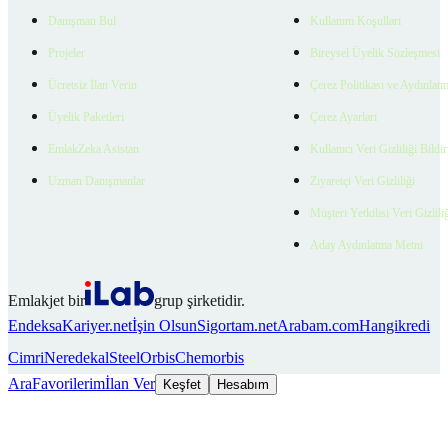
Danışman Bul
Kullanım Koşulları
Projeler
Bireysel Üyelik Sözleşmesi
Ücretsiz İlan Verin
Çerez Politikası ve Aydınlat
Üyelik Paketleri
Çerez Ayarları
EmlakZeka Asistan
Kullanıcı Veri Gizliliği Bildi
Uzman Danışmanlar
Ziyaretçi Veri Gizliliği
Müşteri Yetkilisi Veri Gizlili
Aday Aydınlatma Metni
Emlakjet bir
grup şirketidir.
Endeksa
Kariyer.net
İşin Olsun
Sigortam.net
Arabam.com
Hangikredi
Cimri
Neredekal
SteelOrbis
Chemorbis
Ara
Favorilerim
İlan Ver
Keşfet
Hesabım