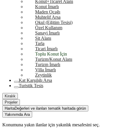
Konut+Ticaret Alanı
Konut İmarlı
Maden Ocağı
Muhtelif Arsa
Okul (Eğitim Tesisi)
Özel Kullanım
Sanayi İmarlı
Sit Alanı
Tarla
Ticari İmarlı
Toplu Konut İçin
Turizm/Konut Alanı
Turizm İmarlı
Villa İmarlı
Zeytinlik
Kat Karşılığı Arsa
Turistik Tesis
Kiralık
Projeler
Harita
Değerleri ve ilanları tematik haritada görün
Yakınımda Ara
Konumuna yakın ilanlar için yakınlık mesafesini seç.