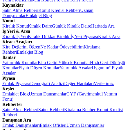
Kaynaklar
Satın Alma Rehberi
Konut Kredisi Rehberi
Uzman
Danışmanlar
Emlakjet Blog
Konut
Kiralık Konut
Kiralık Daire
Günlük Kiralık Daire
Haritada Ara
İş Yeri & Arsa
Kiralık İş Yeri
Kiralık Dükkan
Kiralık İş Yeri Piyasası
Kiralık Arsa
Kiracı Araçları
Kira Değerini Öğren
Ne Kadar Ödeyebilirim
Kiralama
Rehberi
Emlakjet Blog
İlanlar
Yatırımlık Konutlar
Kira Geliri Yüksek Konutlar
Hızlı Geri Dönüşlü
Konutlar
Fiyatı Düşen Konutlar
Yatırımlık Arsalar
Uygun m² Fiyatlı
Arsalar
Piyasa
Emlak Piyasası
Demografi Analizi
Değer Haritaları
Verilerimiz
Keşfet
Emlakjet Blog
Uzman Danışmanlar
GYF (Gayrimenkul Yatırım
Fonu)
Rehberler
Satın Alma Rehberi
Satıcı Rehberi
Kiralama Rehberi
Konut Kredisi
Rehberi
Danışman Ara
Emlak Danışmanları
Emlak Ofisleri
Uzman Danışmanlar