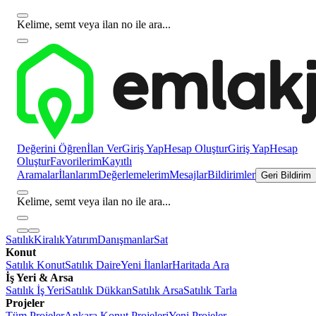
Kelime, semt veya ilan no ile ara...
Değerini Öğren
İlan Ver
Giriş Yap
Hesap Oluştur
Giriş Yap
Hesap
Oluştur
Favorilerim
Kayıtlı
Aramalar
İlanlarım
Değerlemelerim
Mesajlar
Bildirimler
Geri Bildirim
Kelime, semt veya ilan no ile ara...
Satılık
Kiralık
Yatırım
Danışmanlar
Sat
Konut
Satılık Konut
Satılık Daire
Yeni İlanlar
Haritada Ara
İş Yeri & Arsa
Satılık İş Yeri
Satılık Dükkan
Satılık Arsa
Satılık Tarla
Projeler
Tüm Projeler
Ankara Konut Projeleri
Yeni Projeler