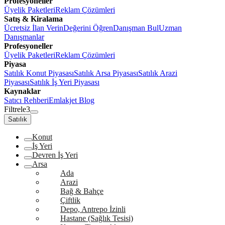
Profesyoneller
Üyelik Paketleri
Reklam Çözümleri
Satış & Kiralama
Ücretsiz İlan Verin
Değerini Öğren
Danışman Bul
Uzman
Danışmanlar
Profesyoneller
Üyelik Paketleri
Reklam Çözümleri
Piyasa
Satılık Konut Piyasası
Satılık Arsa Piyasası
Satılık Arazi
Piyasası
Satılık İş Yeri Piyasası
Kaynaklar
Satıcı Rehberi
Emlakjet Blog
Filtrele
3
Satılık
Konut
İş Yeri
Devren İş Yeri
Arsa
Ada
Arazi
Bağ & Bahçe
Çiftlik
Depo, Antrepo İzinli
Hastane (Sağlık Tesisi)