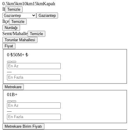
0.5km
5km
10km
15km
Kapalı
İl
Temizle
Gaziantep
İlçe
Temizle
Nurdağı
Semt/Mahalle
Temizle
Torunlar Mahallesi
Fiyat
0 ₺
50M+ ₺
—
Metrekare
0
1B+
—
Metrekare Birim Fiyatı