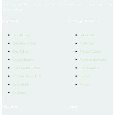
içerikleri giren kullanıcıya ait olup, Emlakjet'in bu hususlarla ilgili herhangi bir sorumluluğu
bulunmamaktadır.
Kaynaklar
Emlakjet Hakkında
Emlakjet Blog
Hakkımızda
Satın Alma Rehberi
Ödüllerimiz
Satıcı Rehberi
Reklam Çözümleri
Kiralama Rehberi
Kurumsal Materyaller
Konut Kredisi Rehberi
İnsan Kaynakları
Ne Kadar Ödeyebilirim
İletişim
Emlak Değeri
Yardım
Verilerimiz
Hizmetler
Yasal