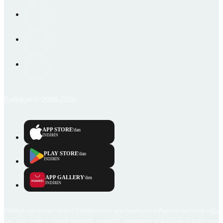
Emlakjet © 2006-2026
APP STORE
'dan
İNDİRİN
PLAY STORE
'dan
İNDİRİN
APP GALLERY
'den
İNDİRİN
Emlakjet.com internet sitesi ve Emlakjet mobil uygulamalarında kullanıcılar tarafından sağlana
ilan, bilgi, içerik ve görselin gerçekliği, orijinalliği, güvenilirliği ve doğruluğuna ilişkin soru