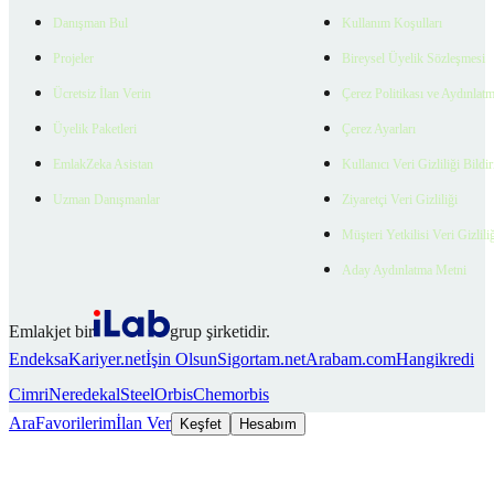
Danışman Bul
Kullanım Koşulları
Projeler
Bireysel Üyelik Sözleşmesi
Ücretsiz İlan Verin
Çerez Politikası ve Aydınlat
Üyelik Paketleri
Çerez Ayarları
EmlakZeka Asistan
Kullanıcı Veri Gizliliği Bildi
Uzman Danışmanlar
Ziyaretçi Veri Gizliliği
Müşteri Yetkilisi Veri Gizlili
Aday Aydınlatma Metni
Emlakjet bir
grup şirketidir.
Endeksa
Kariyer.net
İşin Olsun
Sigortam.net
Arabam.com
Hangikredi
Cimri
Neredekal
SteelOrbis
Chemorbis
Ara
Favorilerim
İlan Ver
Keşfet
Hesabım