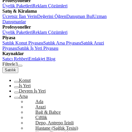
Profesyoneller
Üyelik Paketleri
Reklam Çözümleri
Satış & Kiralama
Ücretsiz İlan Verin
Değerini Öğren
Danışman Bul
Uzman
Danışmanlar
Profesyoneller
Üyelik Paketleri
Reklam Çözümleri
Piyasa
Satılık Konut Piyasası
Satılık Arsa Piyasası
Satılık Arazi
Piyasası
Satılık İş Yeri Piyasası
Kaynaklar
Satıcı Rehberi
Emlakjet Blog
Filtrele
3
Satılık
Konut
İş Yeri
Devren İş Yeri
Arsa
Ada
Arazi
Bağ & Bahçe
Çiftlik
Depo, Antrepo İzinli
Hastane (Sağlık Tesisi)