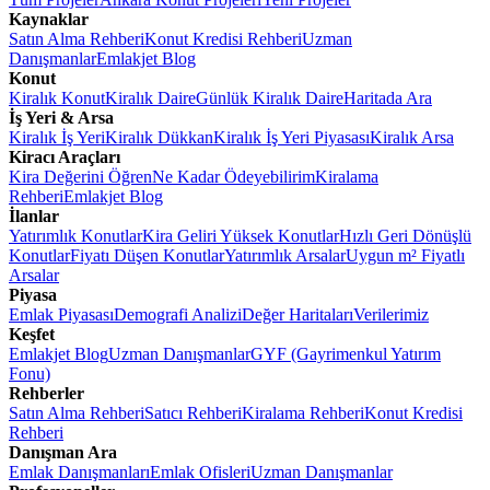
Kaynaklar
Satın Alma Rehberi
Konut Kredisi Rehberi
Uzman
Danışmanlar
Emlakjet Blog
Konut
Kiralık Konut
Kiralık Daire
Günlük Kiralık Daire
Haritada Ara
İş Yeri & Arsa
Kiralık İş Yeri
Kiralık Dükkan
Kiralık İş Yeri Piyasası
Kiralık Arsa
Kiracı Araçları
Kira Değerini Öğren
Ne Kadar Ödeyebilirim
Kiralama
Rehberi
Emlakjet Blog
İlanlar
Yatırımlık Konutlar
Kira Geliri Yüksek Konutlar
Hızlı Geri Dönüşlü
Konutlar
Fiyatı Düşen Konutlar
Yatırımlık Arsalar
Uygun m² Fiyatlı
Arsalar
Piyasa
Emlak Piyasası
Demografi Analizi
Değer Haritaları
Verilerimiz
Keşfet
Emlakjet Blog
Uzman Danışmanlar
GYF (Gayrimenkul Yatırım
Fonu)
Rehberler
Satın Alma Rehberi
Satıcı Rehberi
Kiralama Rehberi
Konut Kredisi
Rehberi
Danışman Ara
Emlak Danışmanları
Emlak Ofisleri
Uzman Danışmanlar