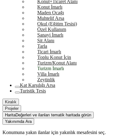
Konut+Ticaret Alanı
Konut İmarlı
Maden Ocağı
Muhtelif Arsa
Okul (Eğitim Tesisi)
Özel Kullanım
Sanayi İmarlı
Sit Alanı
Tarla
Ticari İmarlı
Toplu Konut İçin
Turizm/Konut Alanı
Turizm İmarlı
Villa İmarlı
Zeytinlik
Kat Karşılığı Arsa
Turistik Tesis
Kiralık
Projeler
Harita
Değerleri ve ilanları tematik haritada görün
Yakınımda Ara
Konumuna yakın ilanlar için yakınlık mesafesini seç.