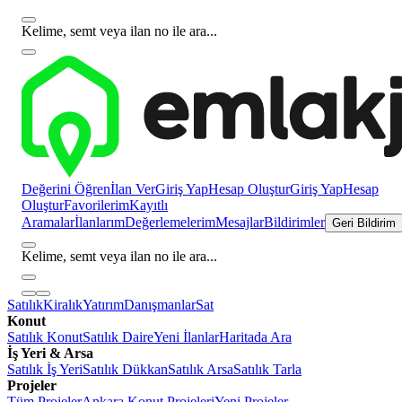
Kelime, semt veya ilan no ile ara...
Değerini Öğren
İlan Ver
Giriş Yap
Hesap Oluştur
Giriş Yap
Hesap
Oluştur
Favorilerim
Kayıtlı
Aramalar
İlanlarım
Değerlemelerim
Mesajlar
Bildirimler
Geri Bildirim
Kelime, semt veya ilan no ile ara...
Satılık
Kiralık
Yatırım
Danışmanlar
Sat
Konut
Satılık Konut
Satılık Daire
Yeni İlanlar
Haritada Ara
İş Yeri & Arsa
Satılık İş Yeri
Satılık Dükkan
Satılık Arsa
Satılık Tarla
Projeler
Tüm Projeler
Ankara Konut Projeleri
Yeni Projeler