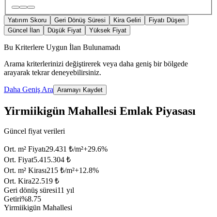
Yatırım Skoru
Geri Dönüş Süresi
Kira Geliri
Fiyatı Düşen
Güncel İlan
Düşük Fiyat
Yüksek Fiyat
Bu Kriterlere Uygun İlan Bulunamadı
Arama kriterlerinizi değiştirerek veya daha geniş bir bölgede
arayarak tekrar deneyebilirsiniz.
Daha Geniş Ara
Aramayı Kaydet
Yirmiikigün Mahallesi Emlak Piyasası
Güncel fiyat verileri
Ort. m² Fiyatı
29.431 ₺/m²
+
29.6
%
Ort. Fiyat
5.415.304 ₺
Ort. m² Kirası
215 ₺/m²
+
12.8
%
Ort. Kira
22.519 ₺
Geri dönüş süresi
11 yıl
Getiri
%8.75
Yirmiikigün Mahallesi