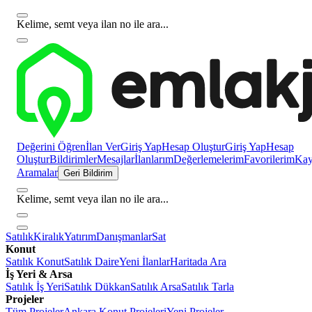
Kelime, semt veya ilan no ile ara...
Değerini Öğren
İlan Ver
Giriş Yap
Hesap Oluştur
Giriş Yap
Hesap
Oluştur
Bildirimler
Mesajlar
İlanlarım
Değerlemelerim
Favorilerim
Kayı
Aramalar
Geri Bildirim
Kelime, semt veya ilan no ile ara...
Satılık
Kiralık
Yatırım
Danışmanlar
Sat
Konut
Satılık Konut
Satılık Daire
Yeni İlanlar
Haritada Ara
İş Yeri & Arsa
Satılık İş Yeri
Satılık Dükkan
Satılık Arsa
Satılık Tarla
Projeler
Tüm Projeler
Ankara Konut Projeleri
Yeni Projeler