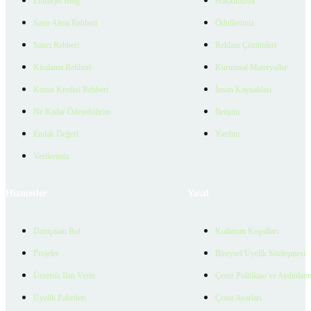
Emlakjet Blog
Hakkımızda
Satın Alma Rehberi
Ödüllerimiz
Satıcı Rehberi
Reklam Çözümleri
Kiralama Rehberi
Kurumsal Materyaller
Konut Kredisi Rehberi
İnsan Kaynakları
Ne Kadar Ödeyebilirim
İletişim
Emlak Değeri
Yardım
Verilerimiz
Hizmetler
Yasal
Danışman Bul
Kullanım Koşulları
Projeler
Bireysel Üyelik Sözleşmesi
Ücretsiz İlan Verin
Çerez Politikası ve Aydınlat
Üyelik Paketleri
Çerez Ayarları