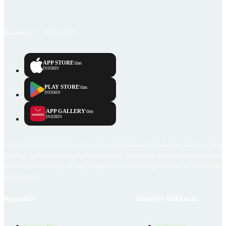
Emlakjet © 2006-2026
APP STORE
'dan
İNDİRİN
PLAY STORE
'dan
İNDİRİN
APP GALLERY
'den
İNDİRİN
Emlakjet.com internet sitesi ve Emlakjet mobil uygulamalarında kullanıcılar tarafından sağlana
ilan, bilgi, içerik ve görselin gerçekliği, orijinalliği, güvenilirliği ve doğruluğuna ilişkin soru
içerikleri giren kullanıcıya ait olup, Emlakjet'in bu hususlarla ilgili herhangi bir sorumluluğu
bulunmamaktadır.
Kaynaklar
Emlakjet Hakkında