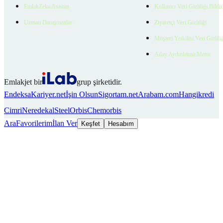
EmlakZeka Asistan
Kullanıcı Veri Gizliliği Bildi
Uzman Danışmanlar
Ziyaretçi Veri Gizliliği
Müşteri Yetkilisi Veri Gizlili
Aday Aydınlatma Metni
Emlakjet bir
grup şirketidir.
Endeksa
Kariyer.net
İşin Olsun
Sigortam.net
Arabam.com
Hangikredi
Cimri
Neredekal
SteelOrbis
Chemorbis
Ara
Favorilerim
İlan Ver
Keşfet
Hesabım