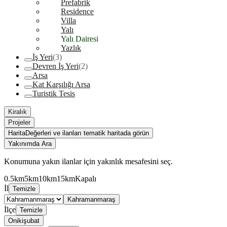
Prefabrik
Residence
Villa
Yalı
Yalı Dairesi
Yazlık
İş Yeri
(3)
Devren İş Yeri
(2)
Arsa
Kat Karşılığı Arsa
Turistik Tesis
Kiralık
Projeler
Harita
Değerleri ve ilanları tematik haritada görün
Yakınımda Ara
Konumuna yakın ilanlar için yakınlık mesafesini seç.
0.5km
5km
10km
15km
Kapalı
İl
Temizle
Kahramanmaraş
İlçe
Temizle
Onikişubat