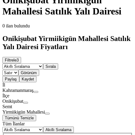
Mahallesi Satılık Yalı Dairesi
0
ilan bulundu
Onikişubat Yirmiikigün Mahallesi Satılık
Yalı Dairesi Fiyatları
Filtrele
3
Sırala
Görünüm
Paylaş
Kaydet
İl
Kahramanmaraş
İlçe
Onikişubat
Semt
Yirmiikigün Mahallesi
Tümünü Temizle
Tüm İlanlar
Akıllı Sıralama