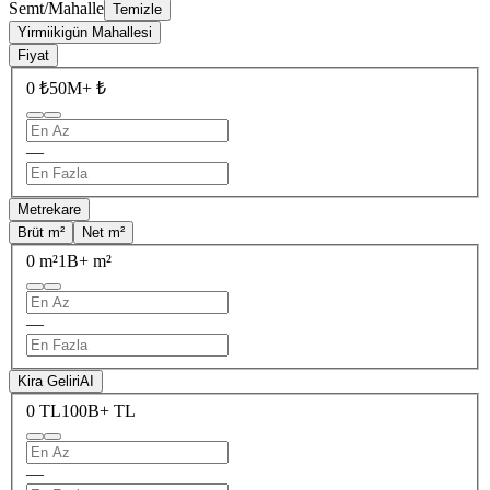
Semt/Mahalle
Temizle
Yirmiikigün Mahallesi
Fiyat
0 ₺
50M+ ₺
—
Metrekare
Brüt m²
Net m²
0 m²
1B+ m²
—
Kira Geliri
AI
0 TL
100B+ TL
—