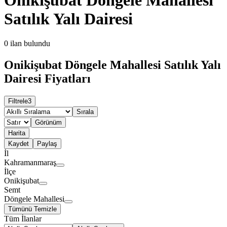
Satılık Yalı Dairesi
0
ilan bulundu
Onikişubat Döngele Mahallesi Satılık Yalı
Dairesi Fiyatları
Filtrele
3
Sırala
Görünüm
Harita
Kaydet
Paylaş
İl
Kahramanmaraş
İlçe
Onikişubat
Semt
Döngele Mahallesi
Tümünü Temizle
Tüm İlanlar