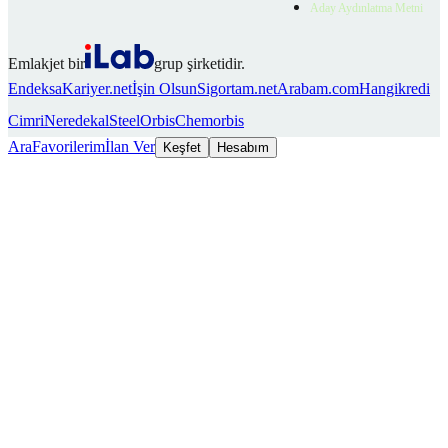
Aday Aydınlatma Metni
Emlakjet bir
grup şirketidir.
Endeksa
Kariyer.net
İşin Olsun
Sigortam.net
Arabam.com
Hangikredi
Cimri
Neredekal
SteelOrbis
Chemorbis
Ara
Favorilerim
İlan Ver
Keşfet
Hesabım