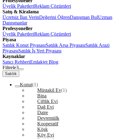
Profesyoneller
Üyelik Paketleri
Reklam Çözümleri
Satış & Kiralama
Ücretsiz İlan Verin
Değerini Öğren
Danışman Bul
Uzman
Danışmanlar
Profesyoneller
Üyelik Paketleri
Reklam Çözümleri
Piyasa
Satılık Konut Piyasası
Satılık Arsa Piyasası
Satılık Arazi
Piyasası
Satılık İş Yeri Piyasası
Kaynaklar
Satıcı Rehberi
Emlakjet Blog
Filtrele
3
Satılık
Konut
(1)
Müstakil Ev
(1)
Bina
Çiftlik Evi
Dağ Evi
Daire
Devremülk
Kooperatif
Köşk
Köy Evi