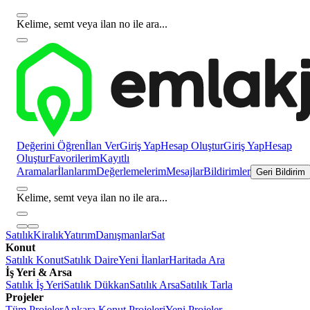
Kelime, semt veya ilan no ile ara...
Değerini Öğren
İlan Ver
Giriş Yap
Hesap Oluştur
Giriş Yap
Hesap
Oluştur
Favorilerim
Kayıtlı
Aramalar
İlanlarım
Değerlemelerim
Mesajlar
Bildirimler
Geri Bildirim
Kelime, semt veya ilan no ile ara...
Satılık
Kiralık
Yatırım
Danışmanlar
Sat
Konut
Satılık Konut
Satılık Daire
Yeni İlanlar
Haritada Ara
İş Yeri & Arsa
Satılık İş Yeri
Satılık Dükkan
Satılık Arsa
Satılık Tarla
Projeler
Tüm Projeler
Ankara Konut Projeleri
Yeni Projeler