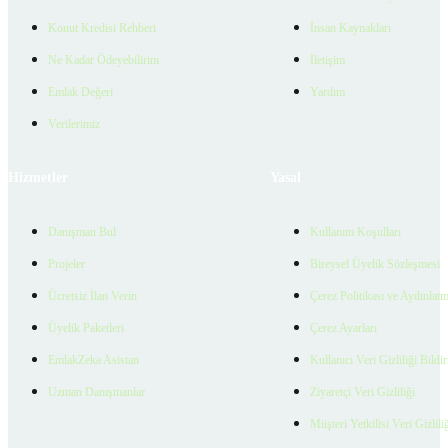
Konut Kredisi Rehberi
İnsan Kaynakları
Ne Kadar Ödeyebilirim
İletişim
Emlak Değeri
Yardım
Verilerimiz
Hizmetler
Yasal
Danışman Bul
Kullanım Koşulları
Projeler
Bireysel Üyelik Sözleşmesi
Ücretsiz İlan Verin
Çerez Politikası ve Aydınlat
Üyelik Paketleri
Çerez Ayarları
EmlakZeka Asistan
Kullanıcı Veri Gizliliği Bildi
Uzman Danışmanlar
Ziyaretçi Veri Gizliliği
Müşteri Yetkilisi Veri Gizlili