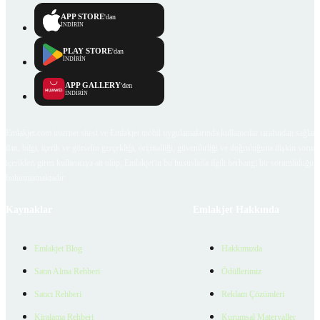
APP STORE
'dan
İNDİRİN
PLAY STORE
'dan
İNDİRİN
APP GALLERY
'den
İNDİRİN
Emlakjet.com internet sitesi ve Emlakjet mobil uygulamalarında kullanıcılar tarafından sağlana
ilan, bilgi, içerik ve görselin gerçekliği, orijinalliği, güvenilirliği ve doğruluğuna ilişkin soru
içerikleri giren kullanıcıya ait olup, Emlakjet'in bu hususlarla ilgili herhangi bir sorumluluğu
bulunmamaktadır.
Kaynaklar
Emlakjet Hakkında
Emlakjet Blog
Hakkımızda
Satın Alma Rehberi
Ödüllerimiz
Satıcı Rehberi
Reklam Çözümleri
Kiralama Rehberi
Kurumsal Materyaller