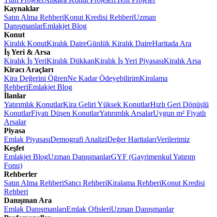
Kaynaklar
Satın Alma Rehberi
Konut Kredisi Rehberi
Uzman
Danışmanlar
Emlakjet Blog
Konut
Kiralık Konut
Kiralık Daire
Günlük Kiralık Daire
Haritada Ara
İş Yeri & Arsa
Kiralık İş Yeri
Kiralık Dükkan
Kiralık İş Yeri Piyasası
Kiralık Arsa
Kiracı Araçları
Kira Değerini Öğren
Ne Kadar Ödeyebilirim
Kiralama
Rehberi
Emlakjet Blog
İlanlar
Yatırımlık Konutlar
Kira Geliri Yüksek Konutlar
Hızlı Geri Dönüşlü
Konutlar
Fiyatı Düşen Konutlar
Yatırımlık Arsalar
Uygun m² Fiyatlı
Arsalar
Piyasa
Emlak Piyasası
Demografi Analizi
Değer Haritaları
Verilerimiz
Keşfet
Emlakjet Blog
Uzman Danışmanlar
GYF (Gayrimenkul Yatırım
Fonu)
Rehberler
Satın Alma Rehberi
Satıcı Rehberi
Kiralama Rehberi
Konut Kredisi
Rehberi
Danışman Ara
Emlak Danışmanları
Emlak Ofisleri
Uzman Danışmanlar