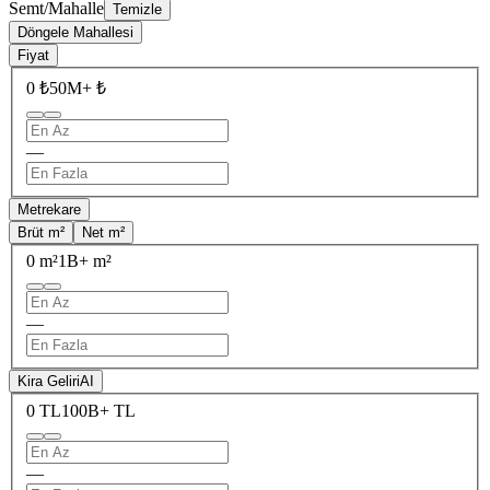
Semt/Mahalle
Temizle
Döngele Mahallesi
Fiyat
0 ₺
50M+ ₺
—
Metrekare
Brüt m²
Net m²
0 m²
1B+ m²
—
Kira Geliri
AI
0 TL
100B+ TL
—