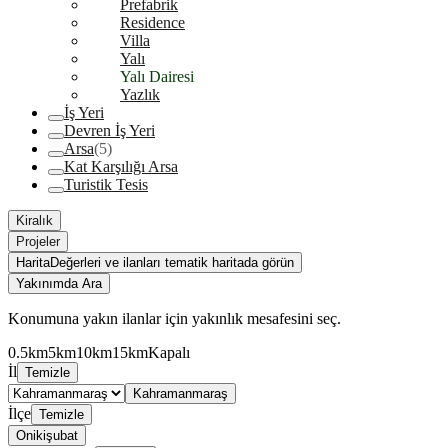
Prefabrik
Residence
Villa
Yalı
Yalı Dairesi
Yazlık
İş Yeri
Devren İş Yeri
Arsa
(5)
Kat Karşılığı Arsa
Turistik Tesis
Kiralık
Projeler
Harita
Değerleri ve ilanları tematik haritada görün
Yakınımda Ara
Konumuna yakın ilanlar için yakınlık mesafesini seç.
0.5km
5km
10km
15km
Kapalı
İl
Temizle
Kahramanmaraş
İlçe
Temizle
Onikişubat