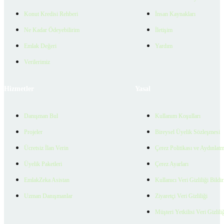
Konut Kredisi Rehberi
İnsan Kaynakları
Ne Kadar Ödeyebilirim
İletişim
Emlak Değeri
Yardım
Verilerimiz
Hizmetler
Yasal
Danışman Bul
Kullanım Koşulları
Projeler
Bireysel Üyelik Sözleşmesi
Ücretsiz İlan Verin
Çerez Politikası ve Aydınlat
Üyelik Paketleri
Çerez Ayarları
EmlakZeka Asistan
Kullanıcı Veri Gizliliği Bildi
Uzman Danışmanlar
Ziyaretçi Veri Gizliliği
Müşteri Yetkilisi Veri Gizlili