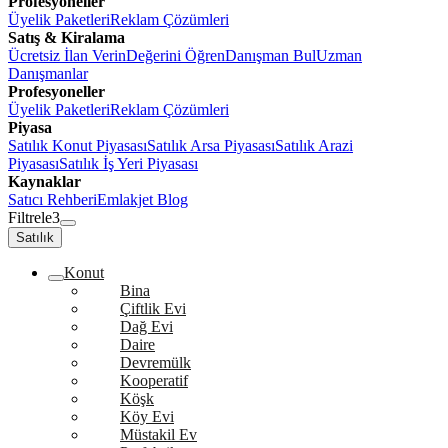
Profesyoneller
Üyelik Paketleri
Reklam Çözümleri
Satış & Kiralama
Ücretsiz İlan Verin
Değerini Öğren
Danışman Bul
Uzman
Danışmanlar
Profesyoneller
Üyelik Paketleri
Reklam Çözümleri
Piyasa
Satılık Konut Piyasası
Satılık Arsa Piyasası
Satılık Arazi
Piyasası
Satılık İş Yeri Piyasası
Kaynaklar
Satıcı Rehberi
Emlakjet Blog
Filtrele
3
Satılık
Konut
Bina
Çiftlik Evi
Dağ Evi
Daire
Devremülk
Kooperatif
Köşk
Köy Evi
Müstakil Ev