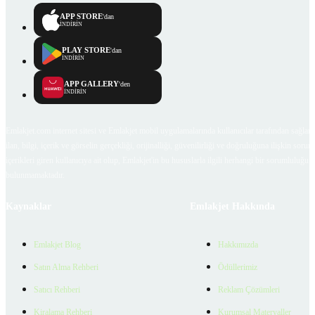
APP STORE
'dan
İNDİRİN
PLAY STORE
'dan
İNDİRİN
APP GALLERY
'den
İNDİRİN
Emlakjet.com internet sitesi ve Emlakjet mobil uygulamalarında kullanıcılar tarafından sağlana
ilan, bilgi, içerik ve görselin gerçekliği, orijinalliği, güvenilirliği ve doğruluğuna ilişkin soru
içerikleri giren kullanıcıya ait olup, Emlakjet'in bu hususlarla ilgili herhangi bir sorumluluğu
bulunmamaktadır.
Kaynaklar
Emlakjet Hakkında
Emlakjet Blog
Hakkımızda
Satın Alma Rehberi
Ödüllerimiz
Satıcı Rehberi
Reklam Çözümleri
Kiralama Rehberi
Kurumsal Materyaller