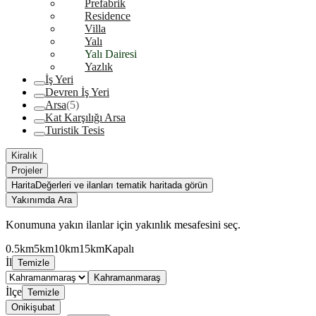
Prefabrik
Residence
Villa
Yalı
Yalı Dairesi
Yazlık
İş Yeri
Devren İş Yeri
Arsa
(5)
Kat Karşılığı Arsa
Turistik Tesis
Kiralık
Projeler
Harita
Değerleri ve ilanları tematik haritada görün
Yakınımda Ara
Konumuna yakın ilanlar için yakınlık mesafesini seç.
0.5km
5km
10km
15km
Kapalı
İl
Temizle
Kahramanmaraş
İlçe
Temizle
Onikişubat