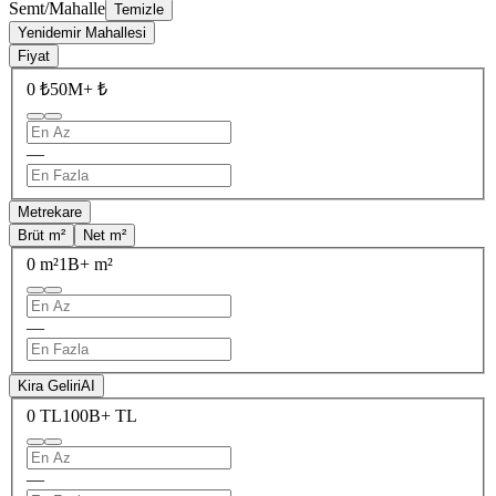
Semt/Mahalle
Temizle
Yenidemir Mahallesi
Fiyat
0 ₺
50M+ ₺
—
Metrekare
Brüt m²
Net m²
0 m²
1B+ m²
—
Kira Geliri
AI
0 TL
100B+ TL
—