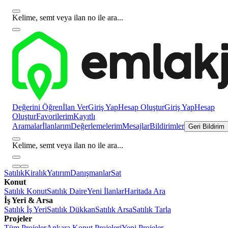
Kelime, semt veya ilan no ile ara...
Değerini Öğren
İlan Ver
Giriş Yap
Hesap Oluştur
Giriş Yap
Hesap
Oluştur
Favorilerim
Kayıtlı
Aramalar
İlanlarım
Değerlemelerim
Mesajlar
Bildirimler
Geri Bildirim
Kelime, semt veya ilan no ile ara...
Satılık
Kiralık
Yatırım
Danışmanlar
Sat
Konut
Satılık Konut
Satılık Daire
Yeni İlanlar
Haritada Ara
İş Yeri & Arsa
Satılık İş Yeri
Satılık Dükkan
Satılık Arsa
Satılık Tarla
Projeler
Tüm Projeler
Ankara Konut Projeleri
Yeni Projeler