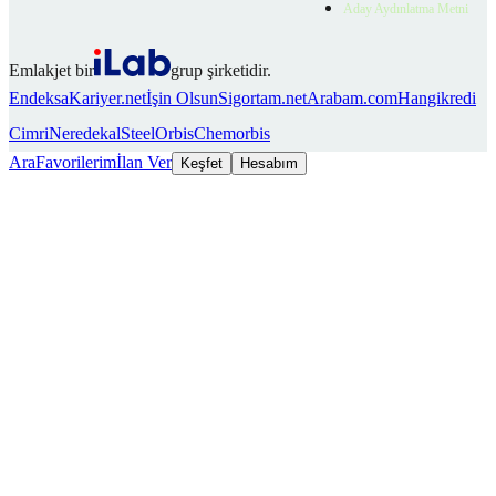
Aday Aydınlatma Metni
Emlakjet bir
grup şirketidir.
Endeksa
Kariyer.net
İşin Olsun
Sigortam.net
Arabam.com
Hangikredi
Cimri
Neredekal
SteelOrbis
Chemorbis
Ara
Favorilerim
İlan Ver
Keşfet
Hesabım