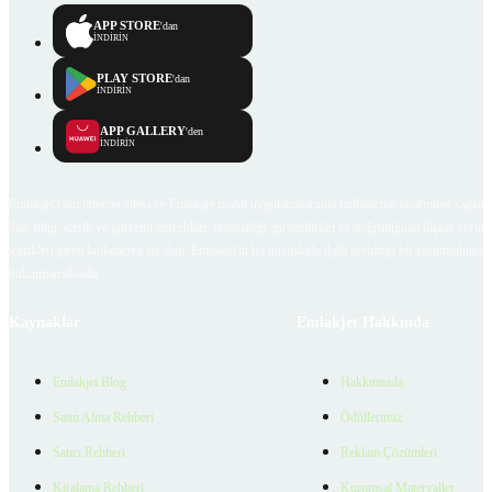
APP STORE
'dan
İNDİRİN
PLAY STORE
'dan
İNDİRİN
APP GALLERY
'den
İNDİRİN
Emlakjet.com internet sitesi ve Emlakjet mobil uygulamalarında kullanıcılar tarafından sağlana
ilan, bilgi, içerik ve görselin gerçekliği, orijinalliği, güvenilirliği ve doğruluğuna ilişkin soru
içerikleri giren kullanıcıya ait olup, Emlakjet'in bu hususlarla ilgili herhangi bir sorumluluğu
bulunmamaktadır.
Kaynaklar
Emlakjet Hakkında
Emlakjet Blog
Hakkımızda
Satın Alma Rehberi
Ödüllerimiz
Satıcı Rehberi
Reklam Çözümleri
Kiralama Rehberi
Kurumsal Materyaller