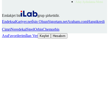
Aday Aydınlatma Metni
Emlakjet bir
grup şirketidir.
Endeksa
Kariyer.net
İşin Olsun
Sigortam.net
Arabam.com
Hangikredi
Cimri
Neredekal
SteelOrbis
Chemorbis
Ara
Favorilerim
İlan Ver
Keşfet
Hesabım