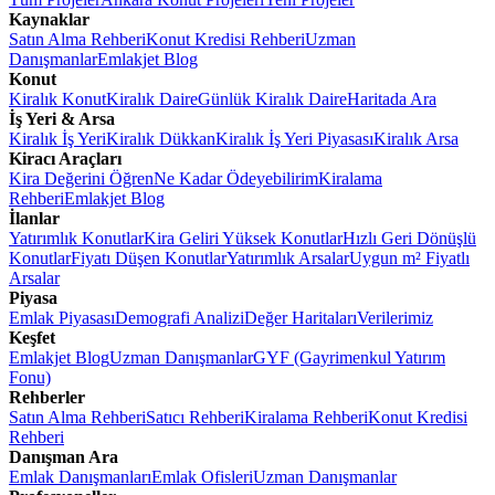
Kaynaklar
Satın Alma Rehberi
Konut Kredisi Rehberi
Uzman
Danışmanlar
Emlakjet Blog
Konut
Kiralık Konut
Kiralık Daire
Günlük Kiralık Daire
Haritada Ara
İş Yeri & Arsa
Kiralık İş Yeri
Kiralık Dükkan
Kiralık İş Yeri Piyasası
Kiralık Arsa
Kiracı Araçları
Kira Değerini Öğren
Ne Kadar Ödeyebilirim
Kiralama
Rehberi
Emlakjet Blog
İlanlar
Yatırımlık Konutlar
Kira Geliri Yüksek Konutlar
Hızlı Geri Dönüşlü
Konutlar
Fiyatı Düşen Konutlar
Yatırımlık Arsalar
Uygun m² Fiyatlı
Arsalar
Piyasa
Emlak Piyasası
Demografi Analizi
Değer Haritaları
Verilerimiz
Keşfet
Emlakjet Blog
Uzman Danışmanlar
GYF (Gayrimenkul Yatırım
Fonu)
Rehberler
Satın Alma Rehberi
Satıcı Rehberi
Kiralama Rehberi
Konut Kredisi
Rehberi
Danışman Ara
Emlak Danışmanları
Emlak Ofisleri
Uzman Danışmanlar