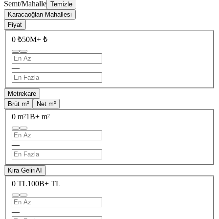
Semt/Mahalle
Temizle
Karacaoğlan Mahallesi
Fiyat
0 ₺
50M+ ₺
—
Metrekare
Brüt m²
Net m²
0 m²
1B+ m²
—
Kira Geliri
AI
0 TL
100B+ TL
—