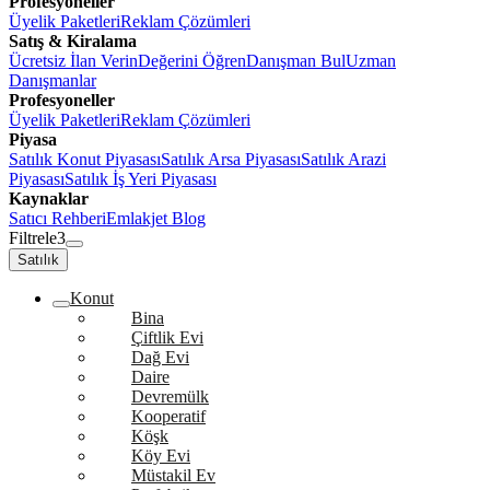
Profesyoneller
Üyelik Paketleri
Reklam Çözümleri
Satış & Kiralama
Ücretsiz İlan Verin
Değerini Öğren
Danışman Bul
Uzman
Danışmanlar
Profesyoneller
Üyelik Paketleri
Reklam Çözümleri
Piyasa
Satılık Konut Piyasası
Satılık Arsa Piyasası
Satılık Arazi
Piyasası
Satılık İş Yeri Piyasası
Kaynaklar
Satıcı Rehberi
Emlakjet Blog
Filtrele
3
Satılık
Konut
Bina
Çiftlik Evi
Dağ Evi
Daire
Devremülk
Kooperatif
Köşk
Köy Evi
Müstakil Ev