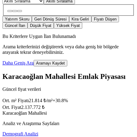
Akıllı Sıralama
Yatırım Skoru
Geri Dönüş Süresi
Kira Geliri
Fiyatı Düşen
Güncel İlan
Düşük Fiyat
Yüksek Fiyat
Bu Kriterlere Uygun İlan Bulunamadı
Arama kriterlerinizi değiştirerek veya daha geniş bir bölgede
arayarak tekrar deneyebilirsiniz.
Daha Geniş Ara
Aramayı Kaydet
Karacaoğlan Mahallesi Emlak Piyasası
Güncel fiyat verileri
Ort. m² Fiyatı
21.814 ₺/m²
+
30.8
%
Ort. Fiyat
2.137.772 ₺
Karacaoğlan Mahallesi
Analiz ve Araştırma Sayfaları
Demografi Analizi