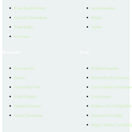
Konut Kredisi Rehberi
İnsan Kaynakları
Ne Kadar Ödeyebilirim
İletişim
Emlak Değeri
Yardım
Verilerimiz
Hizmetler
Yasal
Danışman Bul
Kullanım Koşulları
Projeler
Bireysel Üyelik Sözleşmesi
Ücretsiz İlan Verin
Çerez Politikası ve Aydınlat
Üyelik Paketleri
Çerez Ayarları
EmlakZeka Asistan
Kullanıcı Veri Gizliliği Bildi
Uzman Danışmanlar
Ziyaretçi Veri Gizliliği
Müşteri Yetkilisi Veri Gizlili