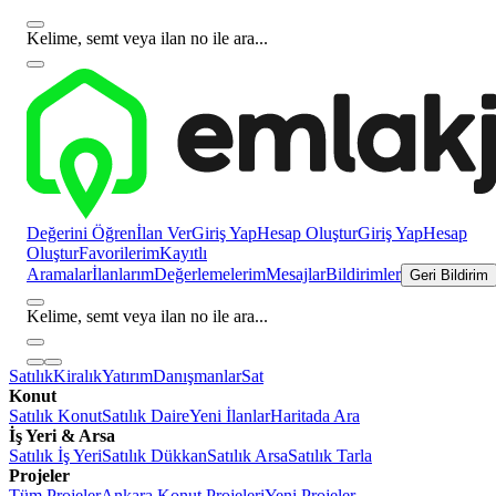
Kelime, semt veya ilan no ile ara...
Değerini Öğren
İlan Ver
Giriş Yap
Hesap Oluştur
Giriş Yap
Hesap
Oluştur
Favorilerim
Kayıtlı
Aramalar
İlanlarım
Değerlemelerim
Mesajlar
Bildirimler
Geri Bildirim
Kelime, semt veya ilan no ile ara...
Satılık
Kiralık
Yatırım
Danışmanlar
Sat
Konut
Satılık Konut
Satılık Daire
Yeni İlanlar
Haritada Ara
İş Yeri & Arsa
Satılık İş Yeri
Satılık Dükkan
Satılık Arsa
Satılık Tarla
Projeler
Tüm Projeler
Ankara Konut Projeleri
Yeni Projeler