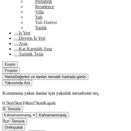
Prefabrik
Residence
Villa
Yalı
Yalı Dairesi
Yazlık
İş Yeri
Devren İş Yeri
Arsa
Kat Karşılığı Arsa
Turistik Tesis
Kiralık
Projeler
Harita
Değerleri ve ilanları tematik haritada görün
Yakınımda Ara
Konumuna yakın ilanlar için yakınlık mesafesini seç.
0.5km
5km
10km
15km
Kapalı
İl
Temizle
Kahramanmaraş
İlçe
Temizle
Onikişubat