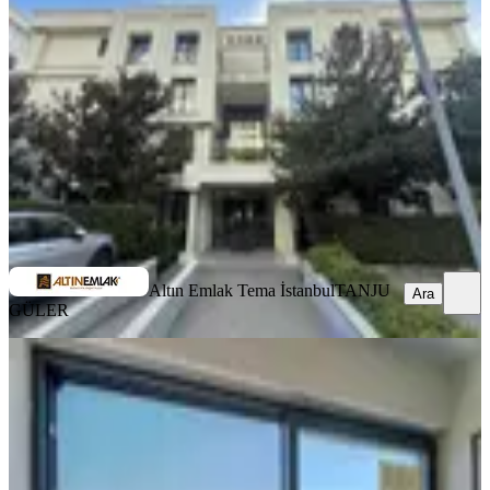
İstanbul, Küçükçekmece
4+1
·
200 m²
·
1. Kat
·
15.06.2026
22.500.000 ₺
Yatırım Skoru
:
62
Fırsat
Altın Emlak Tema İstanbul
TANJU GÜLER
Ara
Altın Emlak Tema İstanbul
TANJU
Ara
GÜLER
MANZARALI
%
2
Güzelyalı Adnan Saygun Yakını
Otoparklı Satılık Yalı Dairesi
İzmir, Konak
2+1
·
165 m²
·
7. Kat
·
06.06.2026