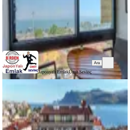
16.250.000 ₺
16.500.000 ₺
Japonyalı Emlak
Ümit Sevinç
Ara
Ara
Japonyalı Emlak
Ümit Sevinç
KOMBİLİ
Amasra Kum Mahallesinde 1+1 Fırsat
Satılık Daire
Bartın, Merkez
Stüdyo
·
80 m²
·
Düz Giriş (Zemin)
·
04.06.2026
3.400.000 ₺
Geri Dönüş:
13 yıl