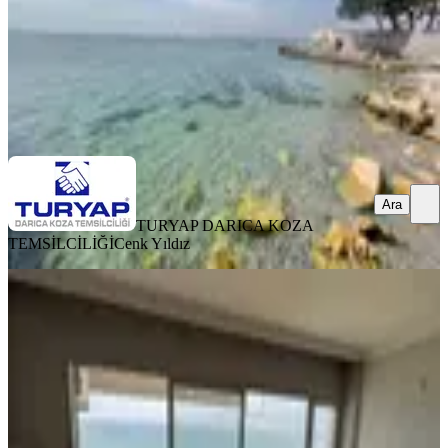
14.750.000 ₺
TURYAP DARICA KOZA TEMSİLCİLİĞİ
Cenk Yıldız
Ara
Ara
TURYAP DARICA KOZA
TEMSİLCİLİĞİ
Cenk Yıldız
MANZARALI
Panoramik Deniz Manzaralı 2+1
Satılık Yalı Dairesi | Küçükyalı /
İzmir, Konak
2+0
·
90 m²
·
5. Kat
·
04.07.2026
8.750.000 ₺