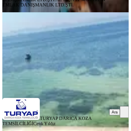
EMLAK DANIŞMANLIK LTD.ŞTİ.
MANZARALI
Turyap'dan Site İçi Satılık Yalı Dairesi
Kocaeli, Darıca
2+0
·
95 m²
·
3. Kat
·
21.07.2026
7.000.000 ₺
TURYAP DARICA KOZA TEMSİLCİLİĞİ
Cenk Yıldız
Ara
Ara
TURYAP DARICA KOZA
TEMSİLCİLİĞİ
Cenk Yıldız