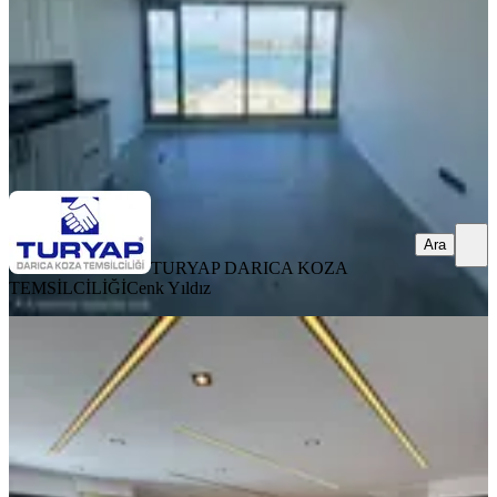
25.000.000 ₺
TURYAP DARICA KOZA TEMSİLCİLİĞİ
Cenk Yıldız
Ara
Ara
TURYAP DARICA KOZA
TEMSİLCİLİĞİ
Cenk Yıldız
SIFIR BİNA
Aydın Akbük'te Satılık Merkezde
Denize Yakın Yanyana Bitişik İki Villa
(teki Eşyalıdır)
Aydın, Didim
3+1
·
300 m²
·
Villa tipi
·
01.05.2026