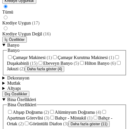
Krediye Uygunluk
Tümü
Krediye Uygun
(
17
)
Krediye Uygun Değil
(
16
)
İç Özellikler
Banyo
Banyo
Çamaşır Makinesi
(
1
)
Çamaşır Kurutma Makinesi
(
1
)
Duşakabinli
(
15
)
Ebeveyn Banyo
(
5
)
Hilton Banyo
(
6
)
Jakuzi
(
2
)
Daha fazla göster (4)
Dekorasyon
Mutfak
Altyapı
Dış Özellikler
Bina Özellikleri
Bina Özellikleri
Ahşap Doğrama
(
2
)
Alüminyum Doğrama
(
4
)
Apartman Görevlisi
(
3
)
Bahçe - Müstakil
(
1
)
Bahçe -
Ortak
(
2
)
Görüntülü Diafon
(
3
)
Daha fazla göster (11)