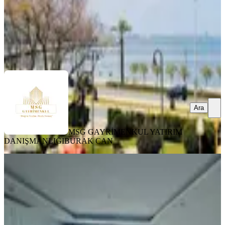
MSG GAYRİMENKUL YATIRIM DANIŞMANLIĞI
BURAK
CAN
Ara
Ara
MSG GAYRİMENKUL YATIRIM
DANIŞMANLIĞI
BURAK CAN
SIFIR BİNA
Turyap Koza'dan Bayramoğlu Ada
İçinde Bahçe Dubleks Yalı Dairesi
Kocaeli, Darıca
2+1
·
130 m²
·
Bahçe katı
·
07.05.2026