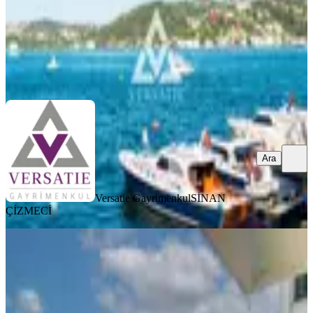
Versatie Gayrimenkul
SİNAN ÇİZMECİ
Ara
Ara
Versatie Gayrimenkul
SİNAN
ÇİZMECİ
MANZARALI
Kandıllı'nın En Güzel Noktasında
Satılık Bahçe Katı Yalı Daıresı
İstanbul, Üsküdar