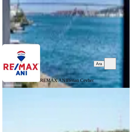
REMAX ANI
Benan Cevher
Ara
Ara
REMAX ANI
Benan Cevher
MANZARALI
Bebek'te Satılık Muhteşem Yalı Dairesi
İstanbul, Beşiktaş
2+1
·
210 m²
·
3. Kat
·
16.06.2026
175.000.000 ₺