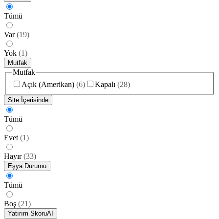
Tümü
Var
(
19
)
Yok
(
1
)
Mutfak
Mutfak
Açık (Amerikan)
(
6
)
Kapalı
(
28
)
Site İçerisinde
Tümü
Evet
(
1
)
Hayır
(
33
)
Eşya Durumu
Tümü
Boş
(
21
)
Yatırım Skoru
AI