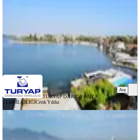
Kocaeli, Darıca
2+1
·
150 m²
·
4. Kat
·
12.04.2026
27.000.000 ₺
TURYAP DARICA KOZA TEMSİLCİLİĞİ
Cenk Yıldız
Ara
Ara
TURYAP DARICA KOZA
TEMSİLCİLİĞİ
Cenk Yıldız
SIFIR BİNA
Karşıyaka'da Satılık 3+1 Yalı Dairesi
İzmir, Karşıyaka