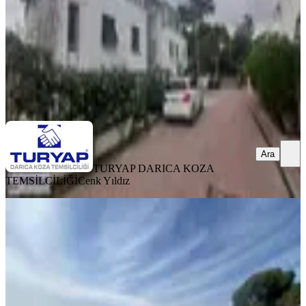
14.000.000 ₺
TURYAP DARICA KOZA TEMSİLCİLİĞİ
Cenk Yıldız
Ara
Ara
TURYAP DARICA KOZA
TEMSİLCİLİĞİ
Cenk Yıldız
MANZARALI
Turyap'dan Deniz'e Sıfır Özel İskele
Kullanım'lı Yalı Dairesi
Kocaeli, Darıca
2+1
·
135 m²
·
Bahçe katı
·
09.07.2026