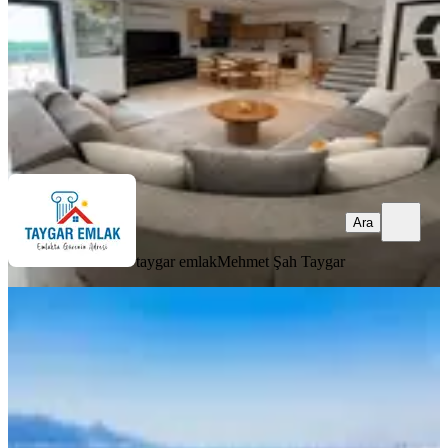
13.950.000 ₺
taygar emlak
Mehmet Şah Taygar
Ara
Ara
taygar emlak
Mehmet Şah Taygar
MANZARALI
Karşıyaka Alaybey Sahilde 1.kat Yalı
Dairesi Boştur Ofise Uygun
İzmir, Karşıyaka
2+1
·
150 m²
·
1. Kat
·
14.04.2026
6.950.000 ₺