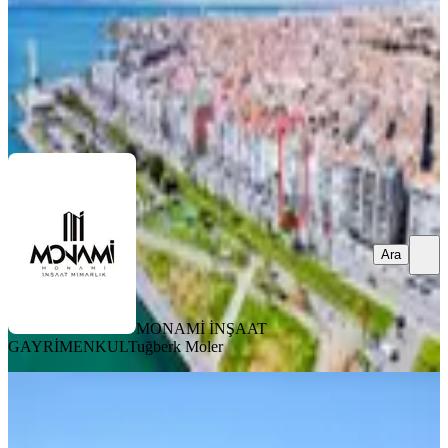
MONAMİ İNŞAAT GAYRİMENKUL
Tuğberk Moler
Ara
Ara
MONAMİ İNŞAAT
GAYRİMENKUL
Tuğberk Moler
SIFIR BİNA
Turyap Koza'dan Bayramoğmlu Ada
İçinde Satılık Yalı Dubleks