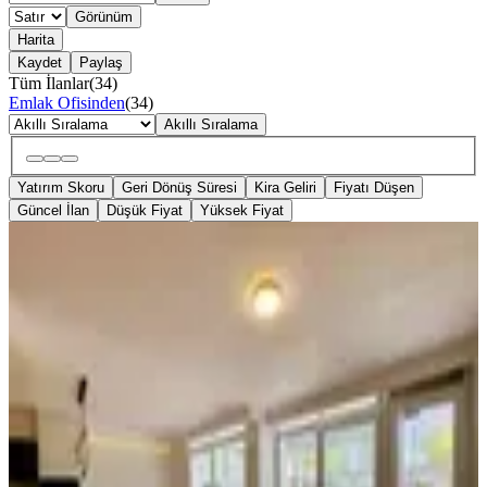
Görünüm
Harita
Kaydet
Paylaş
Tüm İlanlar
(
34
)
Emlak Ofisinden
(
34
)
Akıllı Sıralama
Yatırım Skoru
Geri Dönüş Süresi
Kira Geliri
Fiyatı Düşen
Güncel İlan
Düşük Fiyat
Yüksek Fiyat
MANZARALI
Msg'den Karantina'da Lüks Tadilatlı,
Çift Banyolu, Otoparklı 3+1
İzmir, Konak
3+1
·
130 m²
·
Düz Giriş (Zemin)
·
01.08.2026
8.450.000 ₺