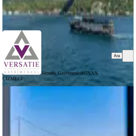
Versatie Gayrimenkul
SİNAN ÇİZMECİ
Ara
Ara
Versatie Gayrimenkul
SİNAN
ÇİZMECİ
KOMBİLİ
Remax Anı 'dan Çengelköy 'de Özel
Rıhtımlı Satılık Yalı Dairesi
İstanbul, Üsküdar
2+1
·
180 m²
·
3. Kat
·
17.06.2026
80.000.000 ₺