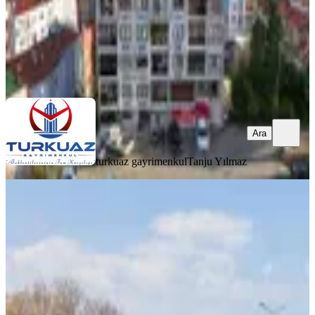
turkuaz gayrimenkul
Tanju Yılmaz
Ara
Ara
turkuaz gayrimenkul
Tanju Yılmaz
Msg'den Lebi Derya Manzaralı,
Arakat Otoparklı 3+1 Yalı Dairesi
İzmir, Konak
2+1
·
140 m²
·
3. Kat
·
15.05.2026
11.000.000 ₺
Geri Dönüş:
21 yıl