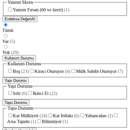
Yatırım Skoru
Yatırım Fırsatı (60 ve üzeri)
(
1
)
Endeksa Değeri
AI
Tümü
Var
(
5
)
Yok
(
29
)
Kullanım Durumu
Kullanım Durumu
Boş
(
23
)
Kiracı Oturuyor
(
4
)
Mülk Sahibi Oturuyor
(
7
)
Yapı Durumu
Yapı Durumu
Sıfır
(
6
)
İkinci El
(
22
)
Tapu Durumu
Tapu Durumu
Kat Mülkiyeti
(
24
)
Kat İrtifakı
(
6
)
Yabancıdan
(
2
)
Arsa Tapulu
(
1
)
Bilinmiyor
(
1
)