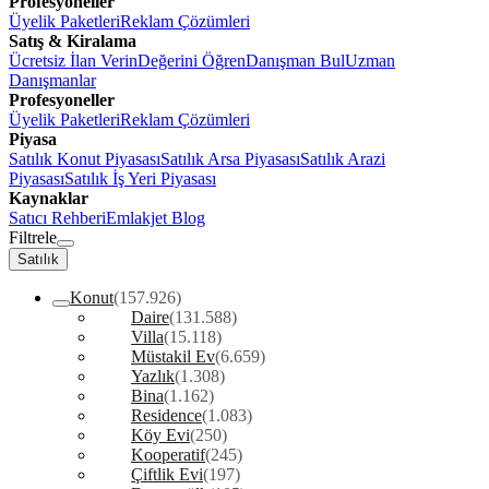
Profesyoneller
Üyelik Paketleri
Reklam Çözümleri
Satış & Kiralama
Ücretsiz İlan Verin
Değerini Öğren
Danışman Bul
Uzman
Danışmanlar
Profesyoneller
Üyelik Paketleri
Reklam Çözümleri
Piyasa
Satılık Konut Piyasası
Satılık Arsa Piyasası
Satılık Arazi
Piyasası
Satılık İş Yeri Piyasası
Kaynaklar
Satıcı Rehberi
Emlakjet Blog
Filtrele
Satılık
Konut
(157.926)
Daire
(131.588)
Villa
(15.118)
Müstakil Ev
(6.659)
Yazlık
(1.308)
Bina
(1.162)
Residence
(1.083)
Köy Evi
(250)
Kooperatif
(245)
Çiftlik Evi
(197)