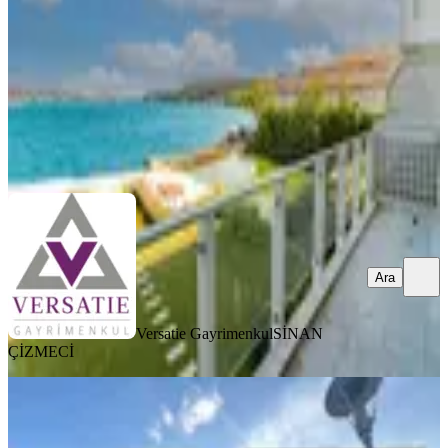
2+1
·
220 m²
·
Bahçe katı
·
16.06.2026
182.000.000 ₺
Versatie Gayrimenkul
SİNAN ÇİZMECİ
Ara
Ara
Versatie Gayrimenkul
SİNAN
ÇİZMECİ
MANZARALI
Atakent İstanbul Sarayları Yalı
Dairesi 200m2 4+1 Satılık Daire