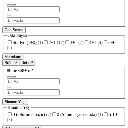
—
Oda Sayısı
Oda Sayısı
Stüdyo (1+0)
(
1
)
2+1
(
17
)
3+1
(
7
)
4+1
(
4
)
2+0
(
5
)
Metrekare
Brüt m²
Net m²
80 m²
848+ m²
—
Binanın Yaşı
Binanın Yaşı
0 (Oturuma hazır)
(
7
)
0 (Yapım aşamasında)
(
1
)
6-10
(
3
)