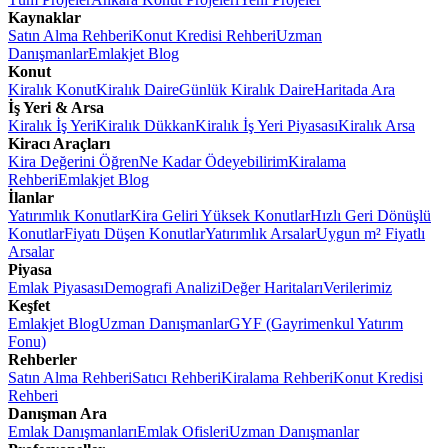
Kaynaklar
Satın Alma Rehberi
Konut Kredisi Rehberi
Uzman
Danışmanlar
Emlakjet Blog
Konut
Kiralık Konut
Kiralık Daire
Günlük Kiralık Daire
Haritada Ara
İş Yeri & Arsa
Kiralık İş Yeri
Kiralık Dükkan
Kiralık İş Yeri Piyasası
Kiralık Arsa
Kiracı Araçları
Kira Değerini Öğren
Ne Kadar Ödeyebilirim
Kiralama
Rehberi
Emlakjet Blog
İlanlar
Yatırımlık Konutlar
Kira Geliri Yüksek Konutlar
Hızlı Geri Dönüşlü
Konutlar
Fiyatı Düşen Konutlar
Yatırımlık Arsalar
Uygun m² Fiyatlı
Arsalar
Piyasa
Emlak Piyasası
Demografi Analizi
Değer Haritaları
Verilerimiz
Keşfet
Emlakjet Blog
Uzman Danışmanlar
GYF (Gayrimenkul Yatırım
Fonu)
Rehberler
Satın Alma Rehberi
Satıcı Rehberi
Kiralama Rehberi
Konut Kredisi
Rehberi
Danışman Ara
Emlak Danışmanları
Emlak Ofisleri
Uzman Danışmanlar