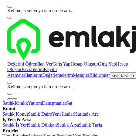
Kelime, semt veya ilan no ile ara...
Değerini Öğren
İlan Ver
Giriş Yap
Hesap Oluştur
Giriş Yap
Hesap
Oluştur
Favorilerim
Kayıtlı
Aramalar
İlanlarım
Değerlemelerim
Mesajlar
Bildirimler
Geri Bildirim
Kelime, semt veya ilan no ile ara...
Satılık
Kiralık
Yatırım
Danışmanlar
Sat
Konut
Satılık Konut
Satılık Daire
Yeni İlanlar
Haritada Ara
İş Yeri & Arsa
Satılık İş Yeri
Satılık Dükkan
Satılık Arsa
Satılık Tarla
Projeler
Tüm Projeler
Ankara Konut Projeleri
Yeni Projeler