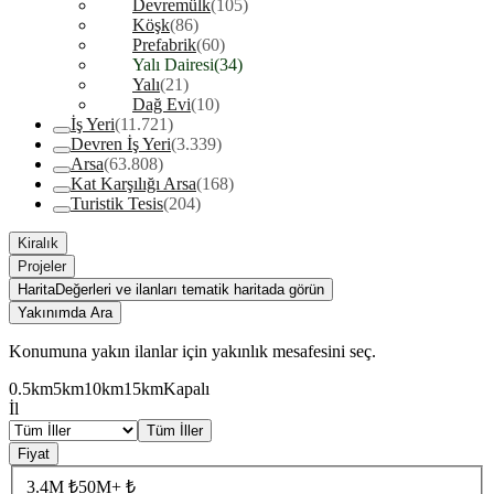
Devremülk
(105)
Köşk
(86)
Prefabrik
(60)
Yalı Dairesi
(34)
Yalı
(21)
Dağ Evi
(10)
İş Yeri
(11.721)
Devren İş Yeri
(3.339)
Arsa
(63.808)
Kat Karşılığı Arsa
(168)
Turistik Tesis
(204)
Kiralık
Projeler
Harita
Değerleri ve ilanları tematik haritada görün
Yakınımda Ara
Konumuna yakın ilanlar için yakınlık mesafesini seç.
0.5km
5km
10km
15km
Kapalı
İl
Tüm İller
Fiyat
3.4M ₺
50M+ ₺