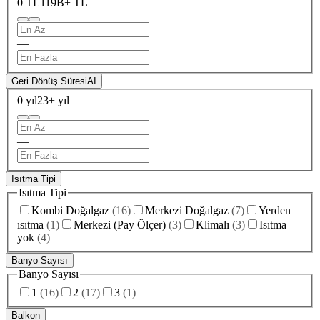
0 TL
119B+ TL
—
Geri Dönüş Süresi
AI
0 yıl
23+ yıl
—
Isıtma Tipi
Isıtma Tipi
Kombi Doğalgaz
(
16
)
Merkezi Doğalgaz
(
7
)
Yerden
ısıtma
(
1
)
Merkezi (Pay Ölçer)
(
3
)
Klimalı
(
3
)
Isıtma
yok
(
4
)
Banyo Sayısı
Banyo Sayısı
1
(
16
)
2
(
17
)
3
(
1
)
Balkon