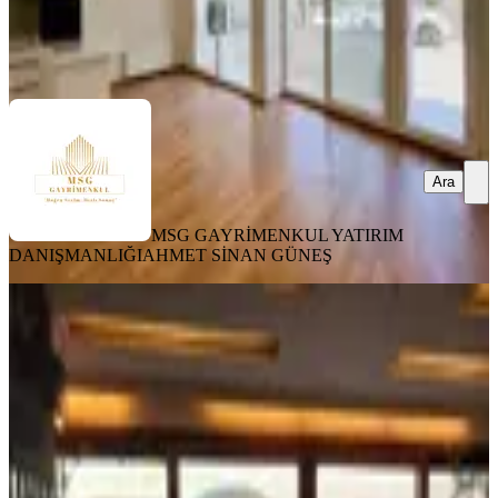
MSG GAYRİMENKUL YATIRIM DANIŞMANLIĞI
AHMET
SİNAN GÜNEŞ
Ara
Ara
MSG GAYRİMENKUL YATIRIM
DANIŞMANLIĞI
AHMET SİNAN GÜNEŞ
BALKONLU
Sarıyer Boğaz Manzaralı Satılık 2+1
Yol Yalı Dairesi
İstanbul, Sarıyer
2+1
·
135 m²
·
4. Kat
·
31.07.2026
35.000.000 ₺