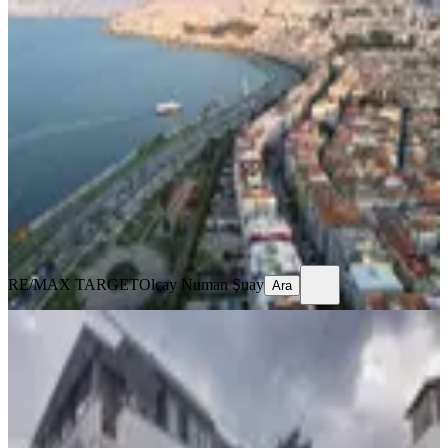
MANZARALI
%
4
Konak Güzelyalı | Mithatpaşa Cad |
150 M² Net | Deniz Manzaralı
İzmir, Konak
3+1
·
160 m²
·
1. Kat
·
12.07.2026
9.950.000 ₺
10.350.000 ₺
RE/MAX TARGET
Olcay Numan Şuay
Ara
RE/MAX TARGET
Olcay Numan Şuay
Ara
BALKONLU
Turyap'dan Deniz'e Sıfır Özel İskele
Kullanım'lı Yalı Dairesi
Kocaeli, Darıca
2+1
·
135 m²
·
Bahçe katı
·
11.07.2026