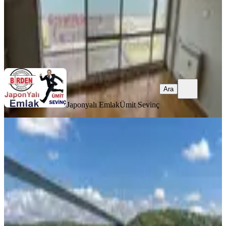
Japonyalı Emlak
Ümit Sevinç
Ara
Ara
Japonyalı Emlak
Ümit Sevinç
MANZARALI
Rumelıhısarında Essız Teras Keyfı Ile
Satılık Yalı Daıresı
İstanbul, Sarıyer
2+0
·
160 m²
·
2. Kat
·
02.07.2026
138.000.000 ₺