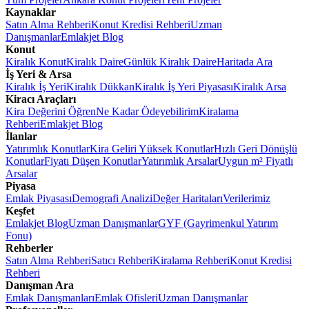
Kaynaklar
Satın Alma Rehberi
Konut Kredisi Rehberi
Uzman
Danışmanlar
Emlakjet Blog
Konut
Kiralık Konut
Kiralık Daire
Günlük Kiralık Daire
Haritada Ara
İş Yeri & Arsa
Kiralık İş Yeri
Kiralık Dükkan
Kiralık İş Yeri Piyasası
Kiralık Arsa
Kiracı Araçları
Kira Değerini Öğren
Ne Kadar Ödeyebilirim
Kiralama
Rehberi
Emlakjet Blog
İlanlar
Yatırımlık Konutlar
Kira Geliri Yüksek Konutlar
Hızlı Geri Dönüşlü
Konutlar
Fiyatı Düşen Konutlar
Yatırımlık Arsalar
Uygun m² Fiyatlı
Arsalar
Piyasa
Emlak Piyasası
Demografi Analizi
Değer Haritaları
Verilerimiz
Keşfet
Emlakjet Blog
Uzman Danışmanlar
GYF (Gayrimenkul Yatırım
Fonu)
Rehberler
Satın Alma Rehberi
Satıcı Rehberi
Kiralama Rehberi
Konut Kredisi
Rehberi
Danışman Ara
Emlak Danışmanları
Emlak Ofisleri
Uzman Danışmanlar