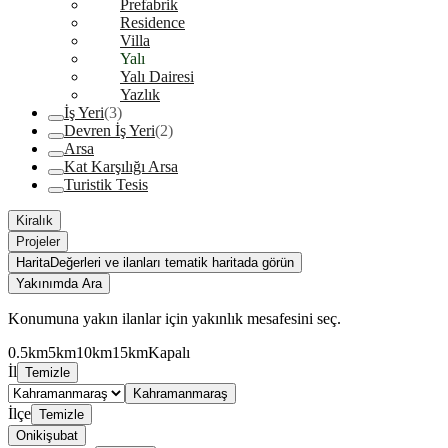
Prefabrik
Residence
Villa
Yalı
Yalı Dairesi
Yazlık
İş Yeri
(3)
Devren İş Yeri
(2)
Arsa
Kat Karşılığı Arsa
Turistik Tesis
Kiralık
Projeler
Harita
Değerleri ve ilanları tematik haritada görün
Yakınımda Ara
Konumuna yakın ilanlar için yakınlık mesafesini seç.
0.5km
5km
10km
15km
Kapalı
İl
Temizle
Kahramanmaraş
İlçe
Temizle
Onikişubat