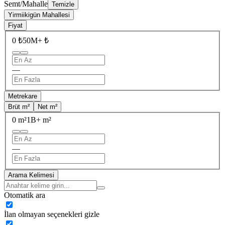
Semt/Mahalle
Temizle
Yirmiikigün Mahallesi
Fiyat
0 ₺
50M+ ₺
—
Metrekare
Brüt m²
Net m²
0 m²
1B+ m²
—
Arama Kelimesi
Otomatik ara
İlan olmayan seçenekleri gizle