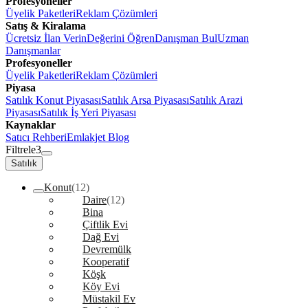
Profesyoneller
Üyelik Paketleri
Reklam Çözümleri
Satış & Kiralama
Ücretsiz İlan Verin
Değerini Öğren
Danışman Bul
Uzman
Danışmanlar
Profesyoneller
Üyelik Paketleri
Reklam Çözümleri
Piyasa
Satılık Konut Piyasası
Satılık Arsa Piyasası
Satılık Arazi
Piyasası
Satılık İş Yeri Piyasası
Kaynaklar
Satıcı Rehberi
Emlakjet Blog
Filtrele
3
Satılık
Konut
(12)
Daire
(12)
Bina
Çiftlik Evi
Dağ Evi
Devremülk
Kooperatif
Köşk
Köy Evi
Müstakil Ev