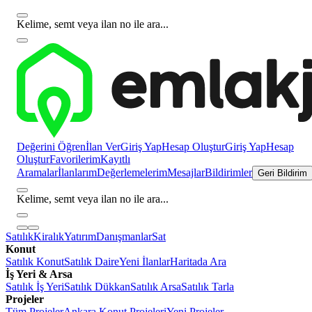
Kelime, semt veya ilan no ile ara...
Değerini Öğren
İlan Ver
Giriş Yap
Hesap Oluştur
Giriş Yap
Hesap
Oluştur
Favorilerim
Kayıtlı
Aramalar
İlanlarım
Değerlemelerim
Mesajlar
Bildirimler
Geri Bildirim
Kelime, semt veya ilan no ile ara...
Satılık
Kiralık
Yatırım
Danışmanlar
Sat
Konut
Satılık Konut
Satılık Daire
Yeni İlanlar
Haritada Ara
İş Yeri & Arsa
Satılık İş Yeri
Satılık Dükkan
Satılık Arsa
Satılık Tarla
Projeler
Tüm Projeler
Ankara Konut Projeleri
Yeni Projeler