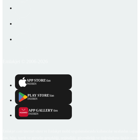
Emlakjet © 2006-2026
APP STORE
'dan
İNDİRİN
PLAY STORE
'dan
İNDİRİN
APP GALLERY
'den
İNDİRİN
Emlakjet.com internet sitesi ve Emlakjet mobil uygulamalarında kullanıcılar tarafından sağlana
ilan, bilgi, içerik ve görselin gerçekliği, orijinalliği, güvenilirliği ve doğruluğuna ilişkin soru