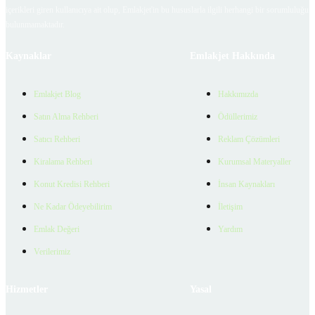
içerikleri giren kullanıcıya ait olup, Emlakjet'in bu hususlarla ilgili herhangi bir sorumluluğu
bulunmamaktadır.
Kaynaklar
Emlakjet Hakkında
Emlakjet Blog
Hakkımızda
Satın Alma Rehberi
Ödüllerimiz
Satıcı Rehberi
Reklam Çözümleri
Kiralama Rehberi
Kurumsal Materyaller
Konut Kredisi Rehberi
İnsan Kaynakları
Ne Kadar Ödeyebilirim
İletişim
Emlak Değeri
Yardım
Verilerimiz
Hizmetler
Yasal