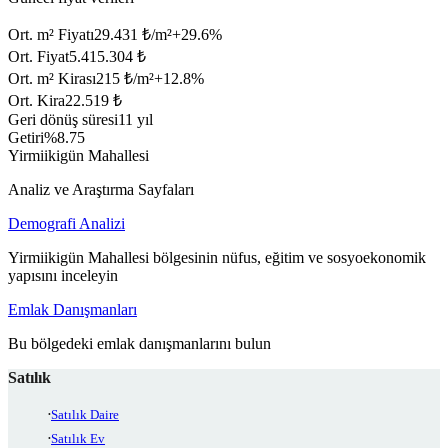
Ort. m² Fiyatı
29.431 ₺/m²
+
29.6
%
Ort. Fiyat
5.415.304 ₺
Ort. m² Kirası
215 ₺/m²
+
12.8
%
Ort. Kira
22.519 ₺
Geri dönüş süresi
11 yıl
Getiri
%8.75
Yirmiikigün Mahallesi
Analiz ve Araştırma Sayfaları
Demografi Analizi
Yirmiikigün Mahallesi bölgesinin nüfus, eğitim ve sosyoekonomik
yapısını inceleyin
Emlak Danışmanları
Bu bölgedeki emlak danışmanlarını bulun
Satılık
Satılık Daire
Satılık Ev