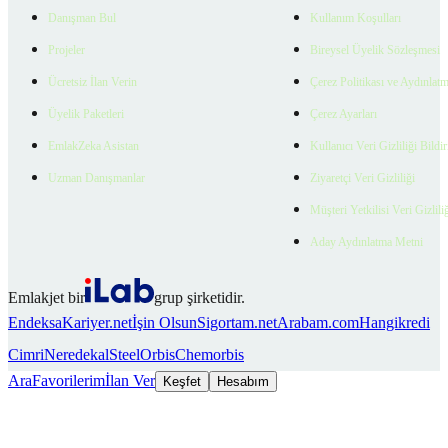
Danışman Bul
Kullanım Koşulları
Projeler
Bireysel Üyelik Sözleşmesi
Ücretsiz İlan Verin
Çerez Politikası ve Aydınlat
Üyelik Paketleri
Çerez Ayarları
EmlakZeka Asistan
Kullanıcı Veri Gizliliği Bildi
Uzman Danışmanlar
Ziyaretçi Veri Gizliliği
Müşteri Yetkilisi Veri Gizlili
Aday Aydınlatma Metni
Emlakjet bir
grup şirketidir.
Endeksa
Kariyer.net
İşin Olsun
Sigortam.net
Arabam.com
Hangikredi
Cimri
Neredekal
SteelOrbis
Chemorbis
Ara
Favorilerim
İlan Ver
Keşfet
Hesabım