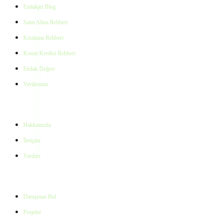
Emlakjet Blog
Satın Alma Rehberi
Kiralama Rehberi
Konut Kredisi Rehberi
Emlak Değeri
Verilerimiz
Emlakjet Hakkında
Hakkımızda
İletişim
Yardım
Hizmetler
Danışman Bul
Projeler