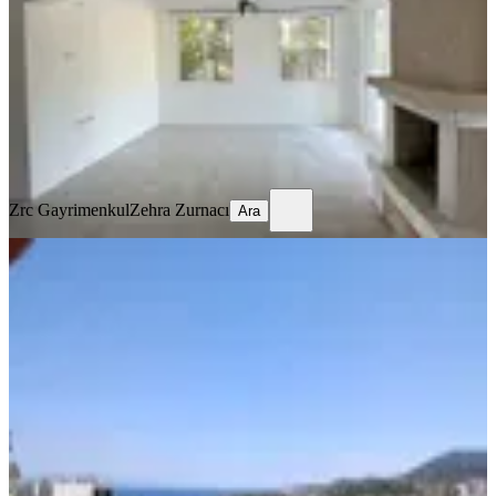
4+0
·
295 m²
·
Bahçe dublex
·
22.07.2026
17.000.000 ₺
17.500.000 ₺
Zrc Gayrimenkul
Zehra Zurnacı
Ara
Zrc Gayrimenkul
Zehra Zurnacı
Ara
MANZARALI
Satılık Çanak Sitesinde Deniz
Manzaralı Özel Plajlı Yazlık
İzmir, Foça
1+1
·
55 m²
·
2. Kat
·
22.07.2026
5.900.000 ₺