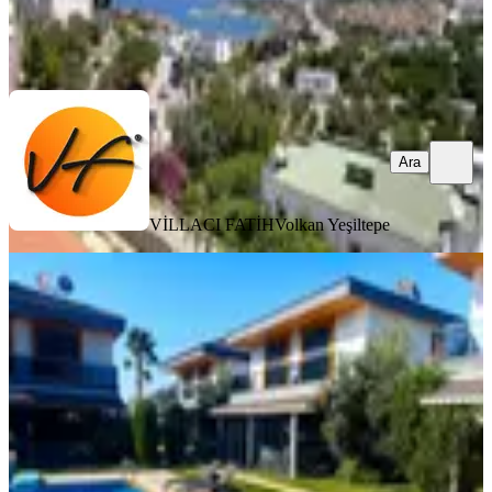
VİLLACI FATİH
Volkan Yeşiltepe
Ara
Ara
VİLLACI FATİH
Volkan Yeşiltepe
MANZARALI
İzmir Seferihisar Doğanbey De Satılık
Ultra Lüks Havuzlu Villa 3+1
İzmir, Seferihisar
3+1
·
300 m²
·
Villa tipi
·
18.07.2026
14.750.000 ₺