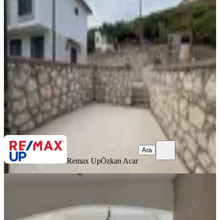
3+1 Yazlık | Doğanın Kalbinde
İzmir, Karaburun
3+1
·
120 m²
·
Düz Giriş (Zemin)
·
23.07.2026
8.900.000 ₺
Remax Up
Özkan Acar
Ara
Ara
Remax Up
Özkan Acar
MANZARALI
%
3
Çeşme Yalıda Satılık Müstakil
Dubleks4+1
İzmir, Çeşme