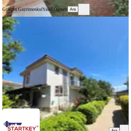
Gökçen Gayrimenkul
Yasin Öğmen
Ara
MANZARALI
%
3
Çeşme Ildır Havuzlu Site İçi Müstakil
Dubleks Yazlık
İzmir, Çeşme
3+1
·
150 m²
·
Bahçe katı
·
16.07.2026
11.500.000 ₺
11.900.000 ₺
STARTKEY A PLUS GAYRİMENKUL
Ali Hökenek
Ara
Ara