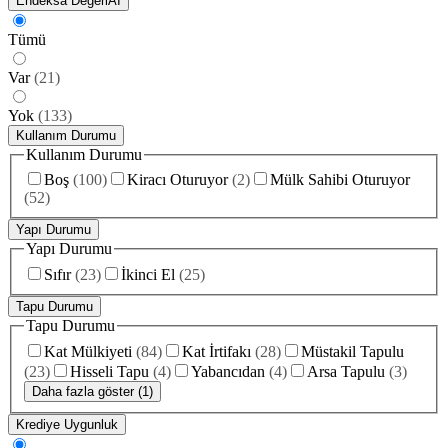
Endeksa Değeri
AI
Tümü
Var
(
21
)
Yok
(
133
)
Kullanım Durumu
Kullanım Durumu
Boş
(
100
)
Kiracı Oturuyor
(
2
)
Mülk Sahibi Oturuyor
(
52
)
Yapı Durumu
Yapı Durumu
Sıfır
(
23
)
İkinci El
(
25
)
Tapu Durumu
Tapu Durumu
Kat Mülkiyeti
(
84
)
Kat İrtifakı
(
28
)
Müstakil Tapulu
(
23
)
Hisseli Tapu
(
4
)
Yabancıdan
(
4
)
Arsa Tapulu
(
3
)
Daha fazla göster (1)
Krediye Uygunluk