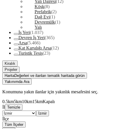
Yalı Dairesi
(12)
Köşk
(8)
Prefabrik
(2)
Dağ Evi
(1)
Devremülk
(1)
Yalı
İş Yeri
(1.037)
Devren İş Yeri
(365)
Arsa
(5.466)
Kat Karşılığı Arsa
(12)
Turistik Tesis
(23)
Kiralık
Projeler
Harita
Değerleri ve ilanları tematik haritada görün
Yakınımda Ara
Konumuna yakın ilanlar için yakınlık mesafesini seç.
0.5km
5km
10km
15km
Kapalı
İl
Temizle
İzmir
İlçe
Tüm İlçeler