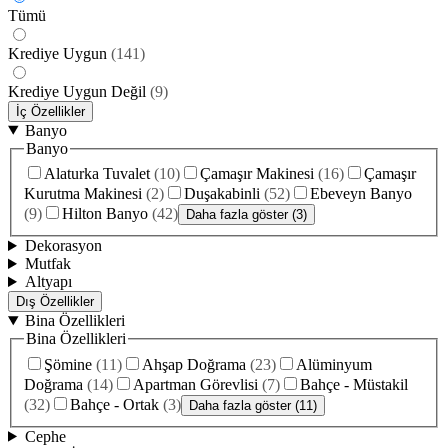
Tümü
Krediye Uygun
(
141
)
Krediye Uygun Değil
(
9
)
İç Özellikler
Banyo
Banyo
Alaturka Tuvalet
(
10
)
Çamaşır Makinesi
(
16
)
Çamaşır
Kurutma Makinesi
(
2
)
Duşakabinli
(
52
)
Ebeveyn Banyo
(
9
)
Hilton Banyo
(
42
)
Daha fazla göster (3)
Dekorasyon
Mutfak
Altyapı
Dış Özellikler
Bina Özellikleri
Bina Özellikleri
Şömine
(
11
)
Ahşap Doğrama
(
23
)
Alüminyum
Doğrama
(
14
)
Apartman Görevlisi
(
7
)
Bahçe - Müstakil
(
32
)
Bahçe - Ortak
(
3
)
Daha fazla göster (11)
Cephe