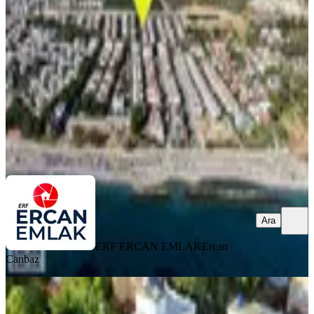
İzmir, Menderes
4+1
·
160 m²
·
Yüksek giriş
·
26.07.2026
11.000.000 ₺
ERF ERCAN EMLAK
Ercan Canbaz
Ara
Ara
ERF ERCAN EMLAK
Ercan
Canbaz
SİTE İÇİ
Denizköy'de Denize Yürüme
Mesafesinde Yazlık