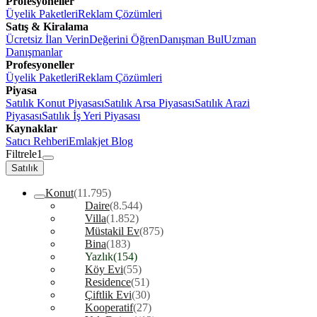
Profesyoneller
Üyelik Paketleri
Reklam Çözümleri
Satış & Kiralama
Ücretsiz İlan Verin
Değerini Öğren
Danışman Bul
Uzman
Danışmanlar
Profesyoneller
Üyelik Paketleri
Reklam Çözümleri
Piyasa
Satılık Konut Piyasası
Satılık Arsa Piyasası
Satılık Arazi
Piyasası
Satılık İş Yeri Piyasası
Kaynaklar
Satıcı Rehberi
Emlakjet Blog
Filtrele
1
Satılık
Konut
(11.795)
Daire
(8.544)
Villa
(1.852)
Müstakil Ev
(875)
Bina
(183)
Yazlık
(154)
Köy Evi
(55)
Residence
(51)
Çiftlik Evi
(30)
Kooperatif
(27)