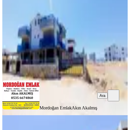
120m2 Bahçeli Yazlık Satılık
İzmir, Karaburun
4+1
·
125 m²
·
1. Kat
·
04.08.2026
11.000.000 ₺
Mordoğan Emlak
Akın Akalmış
Ara
Ara
Mordoğan Emlak
Akın Akalmış
MANZARALI
Mordoğan Emlaktan Kamukentte