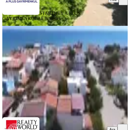
STARTKEY A PLUS
GAYRİMENKUL
Ali Hökenek
BALKONLU
Denize Adım Mesafe Büyük Bahçeli
Dublex Rw Akar'dan
İzmir, Seferihisar
3+1
·
140 m²
·
Bahçe katı
·
15.07.2026
10.000.000 ₺
Realty World Akar Gayrimenkul
Funda Yıldız
Ara
Ara