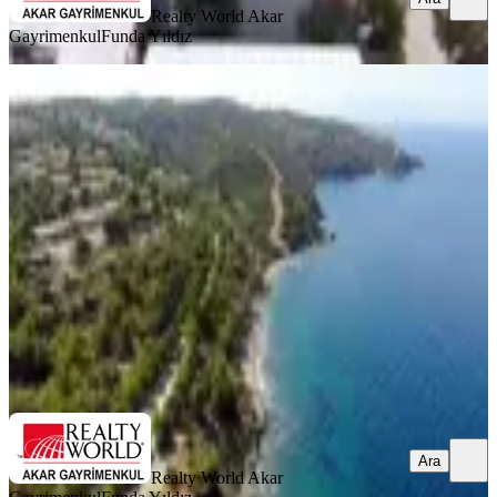
Realty World Akar
Gayrimenkul
Funda Yıldız
MANZARALI
Konsept Sitede Deniz Manzaralı
Zeminde 2 Odalı Dublex Yazlık
İzmir, Seferihisar
4+1
·
150 m²
·
Bahçe katı
·
15.07.2026
12.250.000 ₺
Realty World Akar Gayrimenkul
Funda Yıldız
Ara
Ara
Realty World Akar