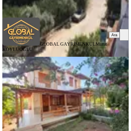
Ara
Ara
GLOBAL GAYRİMENKUL
Murat
KÖYLÜOĞLU
MANZARALI
Denize 2 Dk Mesafede, Geniş Bahçeli
3+1 Ferah Yazlık Villa
İzmir, Menderes
3+1
·
150 m²
·
Villa tipi
·
17.07.2026
8.500.000 ₺
Gökçen Gayrimenkul
Yasin Öğmen
Ara