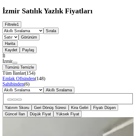
İzmir Satılık Yazlık Fiyatları
Filtrele
1
Sırala
Görünüm
Harita
Kaydet
Paylaş
İl
İzmir
Tümünü Temizle
Tüm İlanlar
(
154
)
Emlak Ofisinden
(
148
)
Sahibinden
(
6
)
Akıllı Sıralama
Yatırım Skoru
Geri Dönüş Süresi
Kira Geliri
Fiyatı Düşen
Güncel İlan
Düşük Fiyat
Yüksek Fiyat
YENİ
Rota Emlaktan İzmir Gümüldürde
Satılık Yazlık