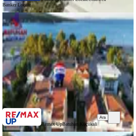
Banker Locate
EŞYALI
Balıklıova'nın En Özel
Konumlarımdan Biri Satışta
İzmir, Urla
4+1
·
212 m²
·
2. Kat
·
09.07.2026
18.000.000 ₺
Remax Up
Batuhan Küçükali
Ara
Ara
Remax Up
Batuhan Küçükali
MANZARALI