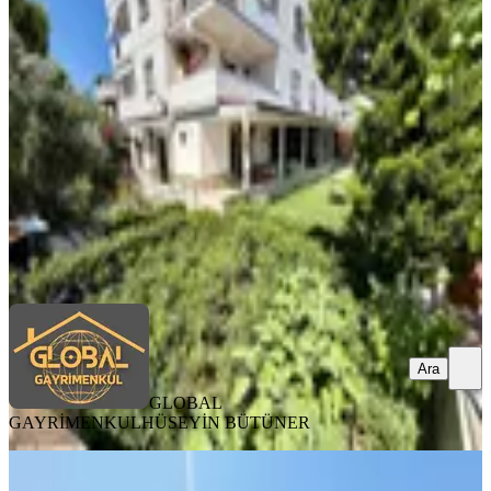
Geniş Bahçeli 2+1 Daire
İzmir, Menderes
2+1
·
150 m²
·
Bahçe katı
·
06.08.2026
9.650.000 ₺
GLOBAL GAYRİMENKUL
HÜSEYİN BÜTÜNER
Ara
Ara
GLOBAL
GAYRİMENKUL
HÜSEYİN BÜTÜNER
SIFIR BİNA
Mordoğan Emlaktan O Dublex