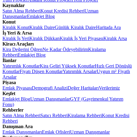
Kaynaklar
Satın Alma Rehberi
Konut Kredisi Rehberi
Uzman
Danışmanlar
Emlakjet Blog
Konut
Kiralık Konut
Kiralık Daire
Günlük Kiralık Daire
Haritada Ara
İş Yeri & Arsa
Kiralık İş Yeri
Kiralık Dükkan
Kiralık İş Yeri Piyasası
Kiralık Arsa
Kiracı Araçları
Kira Değerini Öğren
Ne Kadar Ödeyebilirim
Kiralama
Rehberi
Emlakjet Blog
İlanlar
Yatırımlık Konutlar
Kira Geliri Yüksek Konutlar
Hızlı Geri Dönüşlü
Konutlar
Fiyatı Düşen Konutlar
Yatırımlık Arsalar
Uygun m² Fiyatlı
Arsalar
Piyasa
Emlak Piyasası
Demografi Analizi
Değer Haritaları
Verilerimiz
Keşfet
Emlakjet Blog
Uzman Danışmanlar
GYF (Gayrimenkul Yatırım
Fonu)
Rehberler
Satın Alma Rehberi
Satıcı Rehberi
Kiralama Rehberi
Konut Kredisi
Rehberi
Danışman Ara
Emlak Danışmanları
Emlak Ofisleri
Uzman Danışmanlar