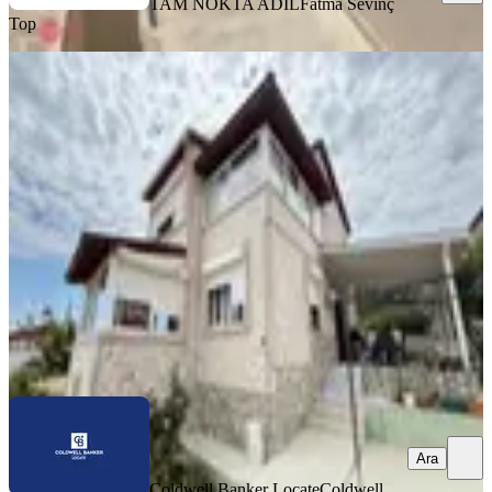
TAM NOKTA ADİL
Fatma Sevinç
Top
SİTE İÇİ
Yeni Foça Donatkent'te Kapanmaz
Deniz Manzaralı Müstakil Yazlık
İzmir, Foça
3+1
·
150 m²
·
1. Kat
·
11.07.2026
11.900.000 ₺
Coldwell Banker Locate
Coldwell Banker Locate
Ara
Ara
Coldwell Banker Locate
Coldwell