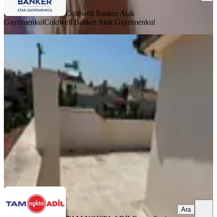
Coldwell Banker Atak
Gayrimenkul
Coldwell Banker Atak Gayrimenkul
SİTE İÇİ
Salihleraltı Seçkinler Sitesinde 3+1
Eşyalı Satılık Yazlık
İzmir, Dikili
3+1
·
100 m²
·
Bahçe katı
·
14.07.2026
7.800.000 ₺
TAM NOKTA ADİL
Fatma Sevinç Top
Ara
Ara