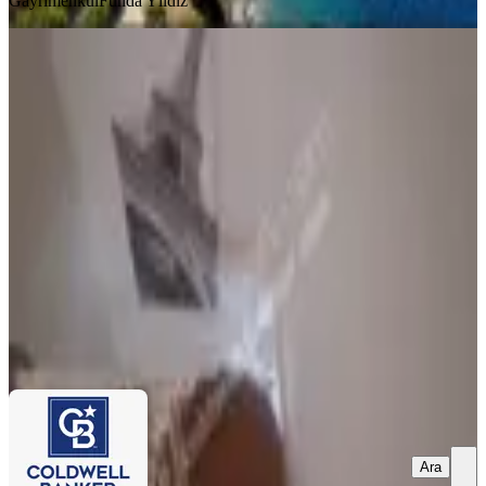
Gayrimenkul
Funda Yıldız
SİTE İÇİ
Urla İltur Sitesin'de 3+1 Fırsat Satılık
Villa
İzmir, Urla
3+1
·
120 m²
·
2. Kat
·
15.07.2026
13.900.000 ₺
Coldwell Banker Atak Gayrimenkul
Coldwell Banker Atak
Gayrimenkul
Ara
Ara