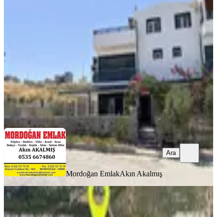
Bulvar Yolunda 4+1 Satılık Konut
İzmir, Karaburun
4+1
·
130 m²
·
Bahçe katı
·
27.07.2026
10.000.000 ₺
Mordoğan Emlak
Akın Akalmış
Ara
Ara
Mordoğan Emlak
Akın Akalmış
BALKONLU
Özderede Denize Yürüme Mesafesinde
Yazlık Villa