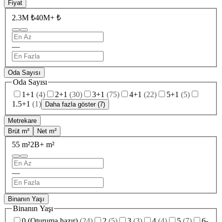
Fiyat
2.3M ₺
40M+ ₺
—
Oda Sayısı
Oda Sayısı
1+1
(
4
)
2+1
(
30
)
3+1
(
75
)
4+1
(
22
)
5+1
(
5
)
1.5+1
(
1
)
Daha fazla göster (7)
Metrekare
Brüt m²
Net m²
55 m²
2B+ m²
—
Binanın Yaşı
Binanın Yaşı
0 (Oturuma hazır)
(
24
)
2
(
5
)
3
(
3
)
4
(
4
)
5
(
7
)
6-