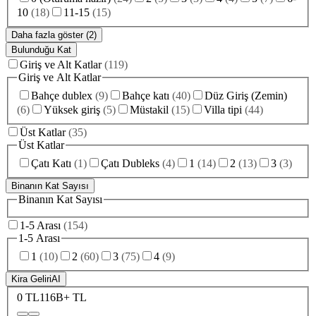
10
(
18
)
11-15
(
15
)
Daha fazla göster (2)
Bulunduğu Kat
Giriş ve Alt Katlar
(
119
)
Giriş ve Alt Katlar
Bahçe dublex
(
9
)
Bahçe katı
(
40
)
Düz Giriş (Zemin)
(
6
)
Yüksek giriş
(
5
)
Müstakil
(
15
)
Villa tipi
(
44
)
Üst Katlar
(
35
)
Üst Katlar
Çatı Katı
(
1
)
Çatı Dubleks
(
4
)
1
(
14
)
2
(
13
)
3
(
3
)
Binanın Kat Sayısı
Binanın Kat Sayısı
1-5 Arası
(
154
)
1-5 Arası
1
(
10
)
2
(
60
)
3
(
75
)
4
(
9
)
Kira Geliri
AI
0 TL
116B+ TL