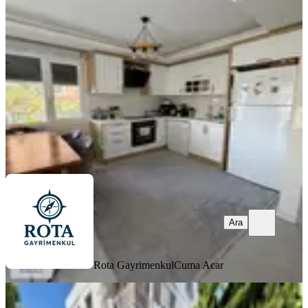
İzmir, Menderes
2+1
·
150 m²
·
1. Kat
·
06.08.2026
7.600.000 ₺
Rota Gayrimenkul
Cuma Acar
Ara
Ara
Rota Gayrimenkul
Cuma Acar
YENİ
Global'den Denize 80 Mt. Satılık