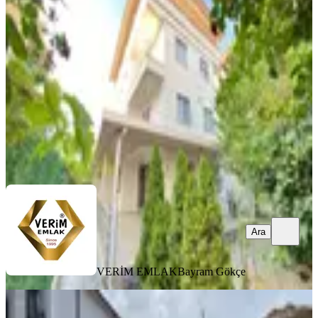
İzmir, Seferihisar
2+1
·
150 m²
·
Bahçe dublex
·
24.07.2026
7.670.000 ₺
VERİM EMLAK
Bayram Gökçe
Ara
Ara
VERİM EMLAK
Bayram Gökçe
SIFIR BİNA
Karaburun Saip'te Kaçırılmayacak