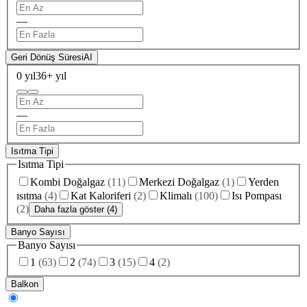
—
Geri Dönüş Süresi
AI
0 yıl
36+ yıl
—
Isıtma Tipi
Isıtma Tipi
Kombi Doğalgaz
(
11
)
Merkezi Doğalgaz
(
1
)
Yerden
ısıtma
(
4
)
Kat Kaloriferi
(
2
)
Klimalı
(
100
)
Isı Pompası
(
2
)
Daha fazla göster (4)
Banyo Sayısı
Banyo Sayısı
1
(
63
)
2
(
74
)
3
(
15
)
4
(
2
)
Balkon