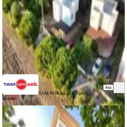
İzmir, Dikili
3+1
·
150 m²
·
Bahçe katı
·
25.07.2026
10.700.000 ₺
TAM NOKTA ADİL
Sadık Kapancı
Ara
Ara
TAM NOKTA ADİL
Sadık
Kapancı
MANZARALI
Seferihisar Mersin Ala Denize 350 m
Mesafede Bahçeli Satılık 2+1 Dubleks
–