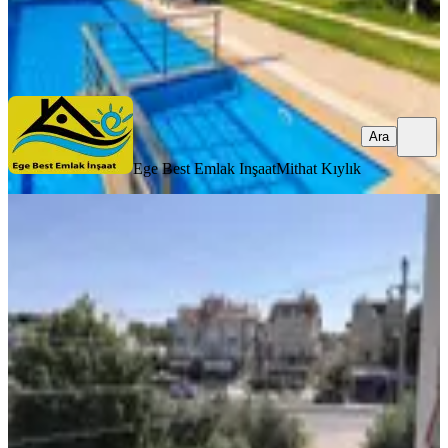
Ege Best Emlak Inşaat
Mithat Kıylık
Ara
Ara
Ege Best Emlak Inşaat
Mithat Kıylık
BALKONLU
Özdere'de Merkeze Kamplara Yakın
Zemin Üstü 2+1 Daire Global'den
İzmir, Menderes
2+1
·
100 m²
·
1. Kat
·
18.07.2026
6.000.000 ₺
GLOBAL GAYRİMENKUL
Murat KÖYLÜOĞLU