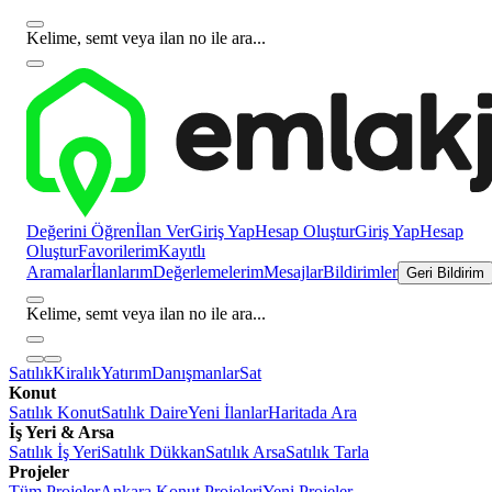
Kelime, semt veya ilan no ile ara...
Değerini Öğren
İlan Ver
Giriş Yap
Hesap Oluştur
Giriş Yap
Hesap
Oluştur
Favorilerim
Kayıtlı
Aramalar
İlanlarım
Değerlemelerim
Mesajlar
Bildirimler
Geri Bildirim
Kelime, semt veya ilan no ile ara...
Satılık
Kiralık
Yatırım
Danışmanlar
Sat
Konut
Satılık Konut
Satılık Daire
Yeni İlanlar
Haritada Ara
İş Yeri & Arsa
Satılık İş Yeri
Satılık Dükkan
Satılık Arsa
Satılık Tarla
Projeler
Tüm Projeler
Ankara Konut Projeleri
Yeni Projeler