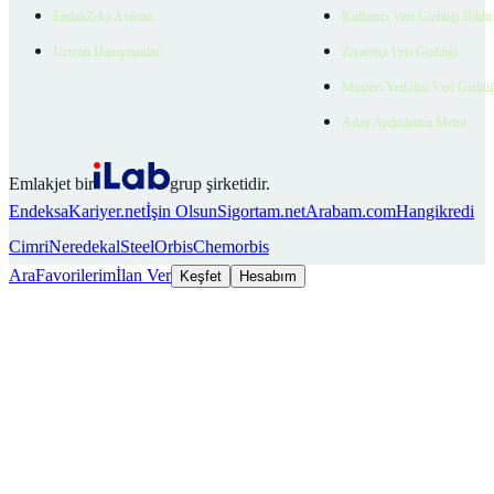
EmlakZeka Asistan
Kullanıcı Veri Gizliliği Bildi
Uzman Danışmanlar
Ziyaretçi Veri Gizliliği
Müşteri Yetkilisi Veri Gizlili
Aday Aydınlatma Metni
Emlakjet bir
grup şirketidir.
Endeksa
Kariyer.net
İşin Olsun
Sigortam.net
Arabam.com
Hangikredi
Cimri
Neredekal
SteelOrbis
Chemorbis
Ara
Favorilerim
İlan Ver
Keşfet
Hesabım