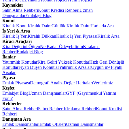
Kaynaklar
Satın Alma Rehberi
Konut Kredisi Rehberi
Uzman
Danışmanlar
Emlakjet Blog
Konut
Kiralık Konut
Kiralık Daire
Günlük Kiralık Daire
Haritada Ara
İş Yeri & Arsa
Kiralık İş Yeri
Kiralık Dükkan
Kiralık İş Yeri Piyasası
Kiralık Arsa
Kiracı Araçları
Kira Değerini Öğren
Ne Kadar Ödeyebilirim
Kiralama
Rehberi
Emlakjet Blog
İlanlar
Yatırımlık Konutlar
Kira Geliri Yüksek Konutlar
Hızlı Geri Dönüşlü
Konutlar
Fiyatı Düşen Konutlar
Yatırımlık Arsalar
Uygun m² Fiyatlı
Arsalar
Piyasa
Emlak Piyasası
Demografi Analizi
Değer Haritaları
Verilerimiz
Keşfet
Emlakjet Blog
Uzman Danışmanlar
GYF (Gayrimenkul Yatırım
Fonu)
Rehberler
Satın Alma Rehberi
Satıcı Rehberi
Kiralama Rehberi
Konut Kredisi
Rehberi
Danışman Ara
Emlak Danışmanları
Emlak Ofisleri
Uzman Danışmanlar