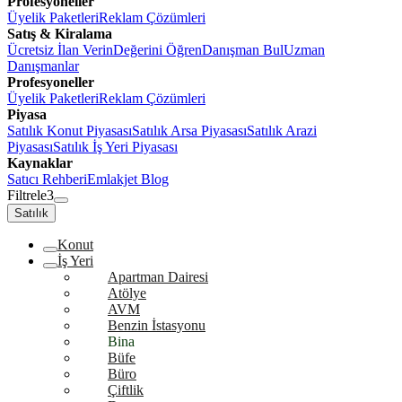
Profesyoneller
Üyelik Paketleri
Reklam Çözümleri
Satış & Kiralama
Ücretsiz İlan Verin
Değerini Öğren
Danışman Bul
Uzman
Danışmanlar
Profesyoneller
Üyelik Paketleri
Reklam Çözümleri
Piyasa
Satılık Konut Piyasası
Satılık Arsa Piyasası
Satılık Arazi
Piyasası
Satılık İş Yeri Piyasası
Kaynaklar
Satıcı Rehberi
Emlakjet Blog
Filtrele
3
Satılık
Konut
İş Yeri
Apartman Dairesi
Atölye
AVM
Benzin İstasyonu
Bina
Büfe
Büro
Çiftlik