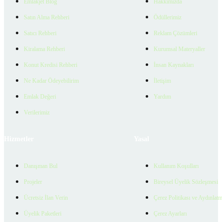
Emlakjet Blog
Hakkımızda
Satın Alma Rehberi
Ödüllerimiz
Satıcı Rehberi
Reklam Çözümleri
Kiralama Rehberi
Kurumsal Materyaller
Konut Kredisi Rehberi
İnsan Kaynakları
Ne Kadar Ödeyebilirim
İletişim
Emlak Değeri
Yardım
Verilerimiz
Hizmetler
Yasal
Danışman Bul
Kullanım Koşulları
Projeler
Bireysel Üyelik Sözleşmesi
Ücretsiz İlan Verin
Çerez Politikası ve Aydınlat
Üyelik Paketleri
Çerez Ayarları