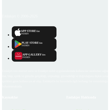
Emlakjet © 2006-2026
APP STORE
'dan
İNDİRİN
PLAY STORE
'dan
İNDİRİN
APP GALLERY
'den
İNDİRİN
Emlakjet.com internet sitesi ve Emlakjet mobil uygulamalarında kullanıcılar tarafından sağlana
ilan, bilgi, içerik ve görselin gerçekliği, orijinalliği, güvenilirliği ve doğruluğuna ilişkin soru
içerikleri giren kullanıcıya ait olup, Emlakjet'in bu hususlarla ilgili herhangi bir sorumluluğu
bulunmamaktadır.
Kaynaklar
Emlakjet Hakkında