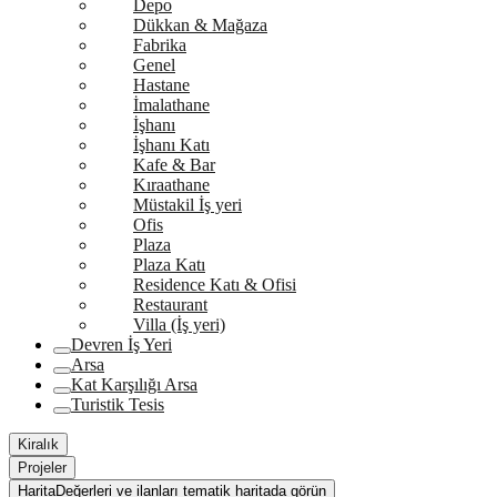
Depo
Dükkan & Mağaza
Fabrika
Genel
Hastane
İmalathane
İşhanı
İşhanı Katı
Kafe & Bar
Kıraathane
Müstakil İş yeri
Ofis
Plaza
Plaza Katı
Residence Katı & Ofisi
Restaurant
Villa (İş yeri)
Devren İş Yeri
Arsa
Kat Karşılığı Arsa
Turistik Tesis
Kiralık
Projeler
Harita
Değerleri ve ilanları tematik haritada görün