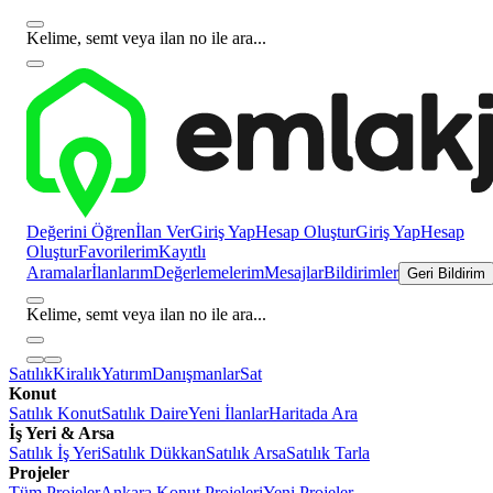
Kelime, semt veya ilan no ile ara...
Değerini Öğren
İlan Ver
Giriş Yap
Hesap Oluştur
Giriş Yap
Hesap
Oluştur
Favorilerim
Kayıtlı
Aramalar
İlanlarım
Değerlemelerim
Mesajlar
Bildirimler
Geri Bildirim
Kelime, semt veya ilan no ile ara...
Satılık
Kiralık
Yatırım
Danışmanlar
Sat
Konut
Satılık Konut
Satılık Daire
Yeni İlanlar
Haritada Ara
İş Yeri & Arsa
Satılık İş Yeri
Satılık Dükkan
Satılık Arsa
Satılık Tarla
Projeler
Tüm Projeler
Ankara Konut Projeleri
Yeni Projeler