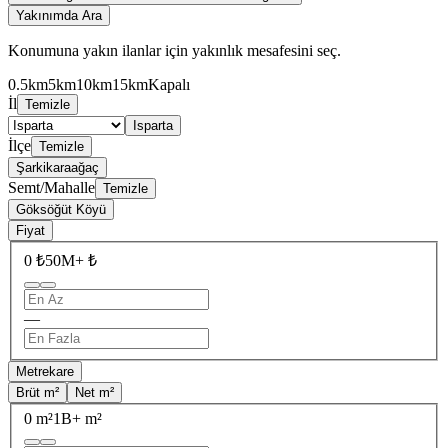
Yakınımda Ara
Konumuna yakın ilanlar için yakınlık mesafesini seç.
0.5km
5km
10km
15km
Kapalı
İl
Temizle
Isparta
İlçe
Temizle
Şarkikaraağaç
Semt/Mahalle
Temizle
Göksöğüt Köyü
Fiyat
0 ₺
50M+ ₺
—
Metrekare
Brüt m²
Net m²
0 m²
1B+ m²