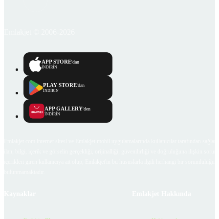
Emlakjet © 2006-2026
APP STORE
'dan
İNDİRİN
PLAY STORE
'dan
İNDİRİN
APP GALLERY
'den
İNDİRİN
Emlakjet.com internet sitesi ve Emlakjet mobil uygulamalarında kullanıcılar tarafından sağlana
ilan, bilgi, içerik ve görselin gerçekliği, orijinalliği, güvenilirliği ve doğruluğuna ilişkin soru
içerikleri giren kullanıcıya ait olup, Emlakjet'in bu hususlarla ilgili herhangi bir sorumluluğu
bulunmamaktadır.
Kaynaklar
Emlakjet Hakkında