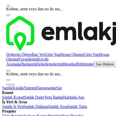
Kelime, semt veya ilan no ile ara...
Değerini Öğren
İlan Ver
Giriş Yap
Hesap Oluştur
Giriş Yap
Hesap
Oluştur
Favorilerim
Kayıtlı
Aramalar
İlanlarım
Değerlemelerim
Mesajlar
Bildirimler
Geri Bildirim
Kelime, semt veya ilan no ile ara...
Satılık
Kiralık
Yatırım
Danışmanlar
Sat
Konut
Satılık Konut
Satılık Daire
Yeni İlanlar
Haritada Ara
İş Yeri & Arsa
Satılık İş Yeri
Satılık Dükkan
Satılık Arsa
Satılık Tarla
Projeler
Tüm Projeler
Ankara Konut Projeleri
Yeni Projeler