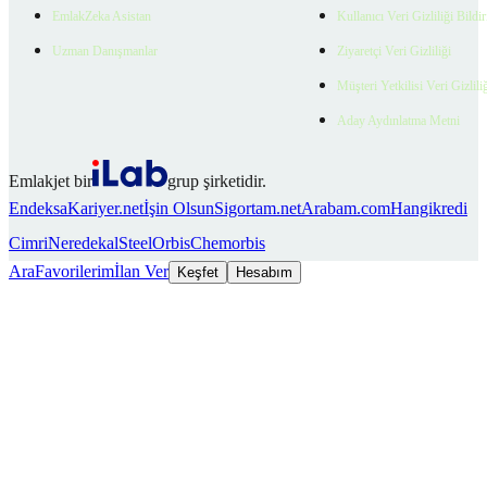
EmlakZeka Asistan
Kullanıcı Veri Gizliliği Bildi
Uzman Danışmanlar
Ziyaretçi Veri Gizliliği
Müşteri Yetkilisi Veri Gizlili
Aday Aydınlatma Metni
Emlakjet bir
grup şirketidir.
Endeksa
Kariyer.net
İşin Olsun
Sigortam.net
Arabam.com
Hangikredi
Cimri
Neredekal
SteelOrbis
Chemorbis
Ara
Favorilerim
İlan Ver
Keşfet
Hesabım