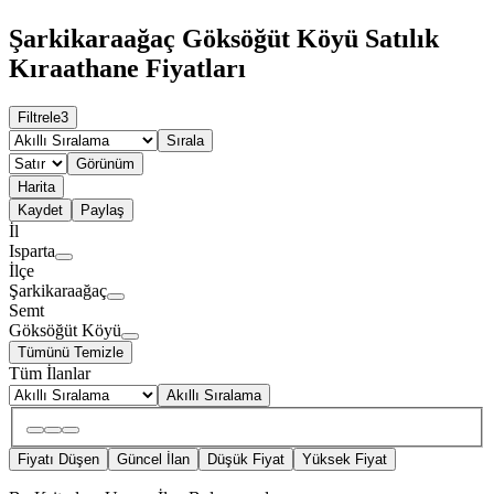
Şarkikaraağaç Göksöğüt Köyü Satılık
Kıraathane Fiyatları
Filtrele
3
Sırala
Görünüm
Harita
Kaydet
Paylaş
İl
Isparta
İlçe
Şarkikaraağaç
Semt
Göksöğüt Köyü
Tümünü Temizle
Tüm İlanlar
Akıllı Sıralama
Fiyatı Düşen
Güncel İlan
Düşük Fiyat
Yüksek Fiyat