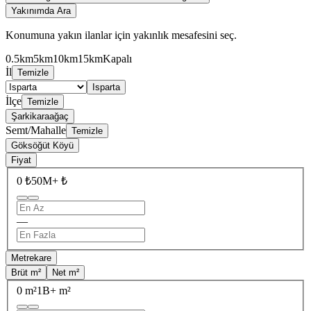
Yakınımda Ara
Konumuna yakın ilanlar için yakınlık mesafesini seç.
0.5km
5km
10km
15km
Kapalı
İl
Temizle
Isparta
İlçe
Temizle
Şarkikaraağaç
Semt/Mahalle
Temizle
Göksöğüt Köyü
Fiyat
0 ₺
50M+ ₺
—
Metrekare
Brüt m²
Net m²
0 m²
1B+ m²