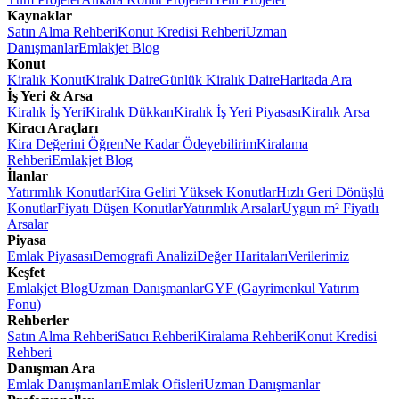
Kaynaklar
Satın Alma Rehberi
Konut Kredisi Rehberi
Uzman
Danışmanlar
Emlakjet Blog
Konut
Kiralık Konut
Kiralık Daire
Günlük Kiralık Daire
Haritada Ara
İş Yeri & Arsa
Kiralık İş Yeri
Kiralık Dükkan
Kiralık İş Yeri Piyasası
Kiralık Arsa
Kiracı Araçları
Kira Değerini Öğren
Ne Kadar Ödeyebilirim
Kiralama
Rehberi
Emlakjet Blog
İlanlar
Yatırımlık Konutlar
Kira Geliri Yüksek Konutlar
Hızlı Geri Dönüşlü
Konutlar
Fiyatı Düşen Konutlar
Yatırımlık Arsalar
Uygun m² Fiyatlı
Arsalar
Piyasa
Emlak Piyasası
Demografi Analizi
Değer Haritaları
Verilerimiz
Keşfet
Emlakjet Blog
Uzman Danışmanlar
GYF (Gayrimenkul Yatırım
Fonu)
Rehberler
Satın Alma Rehberi
Satıcı Rehberi
Kiralama Rehberi
Konut Kredisi
Rehberi
Danışman Ara
Emlak Danışmanları
Emlak Ofisleri
Uzman Danışmanlar