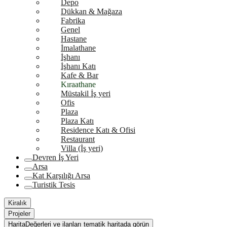
Depo
Dükkan & Mağaza
Fabrika
Genel
Hastane
İmalathane
İşhanı
İşhanı Katı
Kafe & Bar
Kıraathane
Müstakil İş yeri
Ofis
Plaza
Plaza Katı
Residence Katı & Ofisi
Restaurant
Villa (İş yeri)
Devren İş Yeri
Arsa
Kat Karşılığı Arsa
Turistik Tesis
Kiralık
Projeler
Harita
Değerleri ve ilanları tematik haritada görün