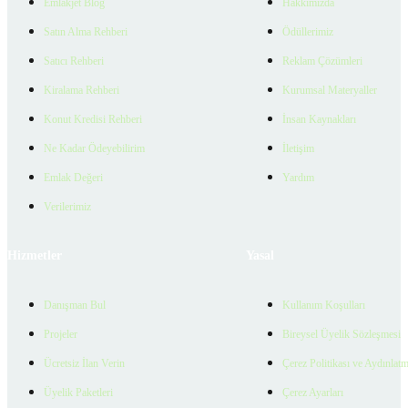
Emlakjet Blog
Hakkımızda
Satın Alma Rehberi
Ödüllerimiz
Satıcı Rehberi
Reklam Çözümleri
Kiralama Rehberi
Kurumsal Materyaller
Konut Kredisi Rehberi
İnsan Kaynakları
Ne Kadar Ödeyebilirim
İletişim
Emlak Değeri
Yardım
Verilerimiz
Hizmetler
Yasal
Danışman Bul
Kullanım Koşulları
Projeler
Bireysel Üyelik Sözleşmesi
Ücretsiz İlan Verin
Çerez Politikası ve Aydınlat
Üyelik Paketleri
Çerez Ayarları