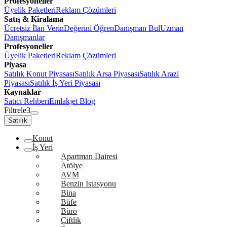
Profesyoneller
Üyelik Paketleri
Reklam Çözümleri
Satış & Kiralama
Ücretsiz İlan Verin
Değerini Öğren
Danışman Bul
Uzman
Danışmanlar
Profesyoneller
Üyelik Paketleri
Reklam Çözümleri
Piyasa
Satılık Konut Piyasası
Satılık Arsa Piyasası
Satılık Arazi
Piyasası
Satılık İş Yeri Piyasası
Kaynaklar
Satıcı Rehberi
Emlakjet Blog
Filtrele
3
Satılık
Konut
İş Yeri
Apartman Dairesi
Atölye
AVM
Benzin İstasyonu
Bina
Büfe
Büro
Çiftlik