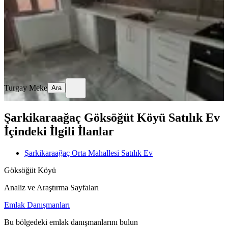
2+1
·
101 m²
·
2. Kat
·
27.05.2026
2.650.000 ₺
Geri Dönüş:
12 yıl
Turgay Meke
Ara
Turgay Meke
Ara
Şarkikaraağaç Göksöğüt Köyü Satılık Ev
İçindeki İlgili İlanlar
Şarkikaraağaç Orta Mahallesi Satılık Ev
Göksöğüt Köyü
Analiz ve Araştırma Sayfaları
Emlak Danışmanları
Bu bölgedeki emlak danışmanlarını bulun