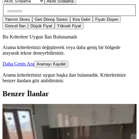
Akıllı Sıralama
Yatırım Skoru
Geri Dönüş Süresi
Kira Geliri
Fiyatı Düşen
Güncel İlan
Düşük Fiyat
Yüksek Fiyat
Bu Kriterlere Uygun İlan Bulunamadı
Arama kriterlerinizi değiştirerek veya daha geniş bir bölgede
arayarak tekrar deneyebilirsiniz.
Daha Geniş Ara
Aramayı Kaydet
Arama kriterlerinize uygun başka ilan bulamadık.
Kriterlerinize
benzer ilanlara göz atabilirsiniz.
Benzer İlanlar
KOMBİLİ
Şarkikaraağaç İlçe Merkezinde Hiç
Oturulmamış Sıfır Daire
Şarkikaraağaç, Orta Mahallesi