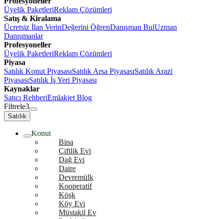
Profesyoneller
Üyelik Paketleri
Reklam Çözümleri
Satış & Kiralama
Ücretsiz İlan Verin
Değerini Öğren
Danışman Bul
Uzman
Danışmanlar
Profesyoneller
Üyelik Paketleri
Reklam Çözümleri
Piyasa
Satılık Konut Piyasası
Satılık Arsa Piyasası
Satılık Arazi
Piyasası
Satılık İş Yeri Piyasası
Kaynaklar
Satıcı Rehberi
Emlakjet Blog
Filtrele
3
Satılık
Konut
Bina
Çiftlik Evi
Dağ Evi
Daire
Devremülk
Kooperatif
Köşk
Köy Evi
Müstakil Ev