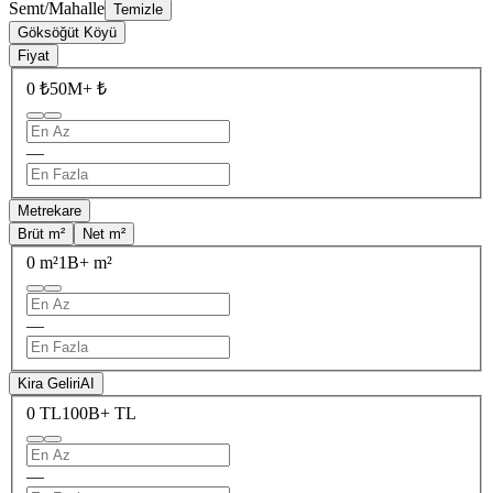
Semt/Mahalle
Temizle
Göksöğüt Köyü
Fiyat
0 ₺
50M+ ₺
—
Metrekare
Brüt m²
Net m²
0 m²
1B+ m²
—
Kira Geliri
AI
0 TL
100B+ TL
—