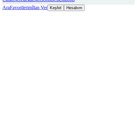
Ara
Favorilerim
İlan Ver
Keşfet
Hesabım