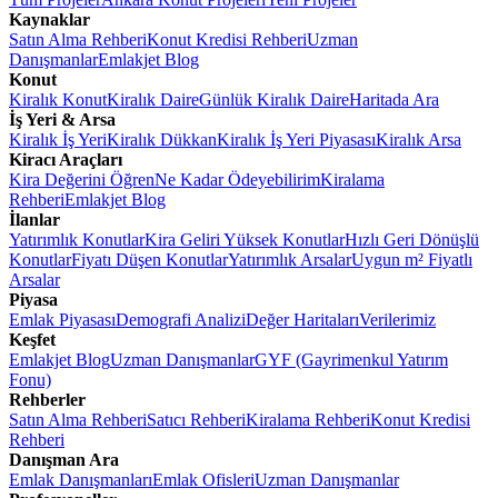
Kaynaklar
Satın Alma Rehberi
Konut Kredisi Rehberi
Uzman
Danışmanlar
Emlakjet Blog
Konut
Kiralık Konut
Kiralık Daire
Günlük Kiralık Daire
Haritada Ara
İş Yeri & Arsa
Kiralık İş Yeri
Kiralık Dükkan
Kiralık İş Yeri Piyasası
Kiralık Arsa
Kiracı Araçları
Kira Değerini Öğren
Ne Kadar Ödeyebilirim
Kiralama
Rehberi
Emlakjet Blog
İlanlar
Yatırımlık Konutlar
Kira Geliri Yüksek Konutlar
Hızlı Geri Dönüşlü
Konutlar
Fiyatı Düşen Konutlar
Yatırımlık Arsalar
Uygun m² Fiyatlı
Arsalar
Piyasa
Emlak Piyasası
Demografi Analizi
Değer Haritaları
Verilerimiz
Keşfet
Emlakjet Blog
Uzman Danışmanlar
GYF (Gayrimenkul Yatırım
Fonu)
Rehberler
Satın Alma Rehberi
Satıcı Rehberi
Kiralama Rehberi
Konut Kredisi
Rehberi
Danışman Ara
Emlak Danışmanları
Emlak Ofisleri
Uzman Danışmanlar