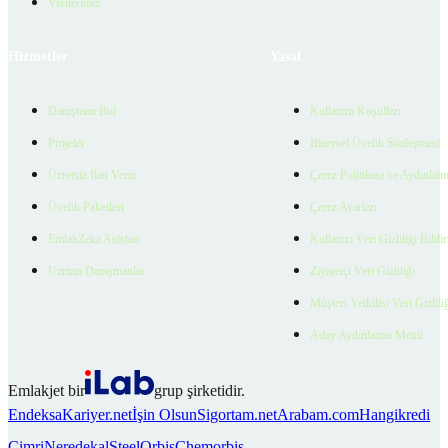
Verilerimiz
Hizmetler
Yasal
Danışman Bul
Kullanım Koşulları
Projeler
Bireysel Üyelik Sözleşmesi
Ücretsiz İlan Verin
Çerez Politikası ve Aydınlat
Üyelik Paketleri
Çerez Ayarları
EmlakZeka Asistan
Kullanıcı Veri Gizliliği Bildi
Uzman Danışmanlar
Ziyaretçi Veri Gizliliği
Müşteri Yetkilisi Veri Gizlili
Aday Aydınlatma Metni
Emlakjet bir
grup şirketidir.
Endeksa
Kariyer.net
İşin Olsun
Sigortam.net
Arabam.com
Hangikredi
Cimri
Neredekal
SteelOrbis
Chemorbis