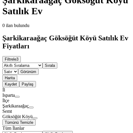
Satılık Ev
0
ilan bulundu
Şarkikaraağaç Göksöğüt Köyü Satılık Ev
Fiyatları
Filtrele
3
Sırala
Görünüm
Harita
Kaydet
Paylaş
İl
Isparta
İlçe
Şarkikaraağaç
Semt
Göksöğüt Köyü
Tümünü Temizle
Tüm İlanlar