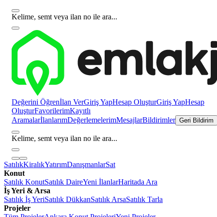
Kelime, semt veya ilan no ile ara...
Değerini Öğren
İlan Ver
Giriş Yap
Hesap Oluştur
Giriş Yap
Hesap
Oluştur
Favorilerim
Kayıtlı
Aramalar
İlanlarım
Değerlemelerim
Mesajlar
Bildirimler
Geri Bildirim
Kelime, semt veya ilan no ile ara...
Satılık
Kiralık
Yatırım
Danışmanlar
Sat
Konut
Satılık Konut
Satılık Daire
Yeni İlanlar
Haritada Ara
İş Yeri & Arsa
Satılık İş Yeri
Satılık Dükkan
Satılık Arsa
Satılık Tarla
Projeler
Tüm Projeler
Ankara Konut Projeleri
Yeni Projeler