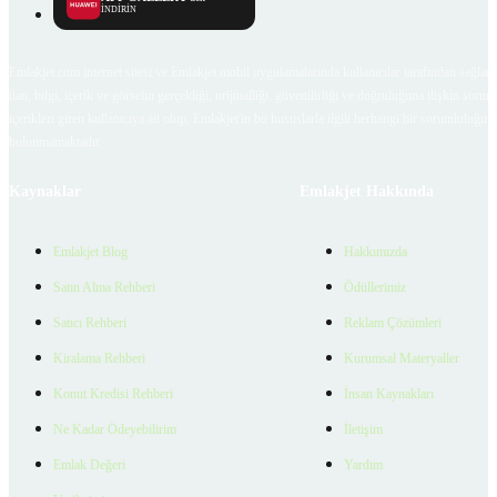
İNDİRİN
Emlakjet.com internet sitesi ve Emlakjet mobil uygulamalarında kullanıcılar tarafından sağlana
ilan, bilgi, içerik ve görselin gerçekliği, orijinalliği, güvenilirliği ve doğruluğuna ilişkin soru
içerikleri giren kullanıcıya ait olup, Emlakjet'in bu hususlarla ilgili herhangi bir sorumluluğu
bulunmamaktadır.
Kaynaklar
Emlakjet Hakkında
Emlakjet Blog
Hakkımızda
Satın Alma Rehberi
Ödüllerimiz
Satıcı Rehberi
Reklam Çözümleri
Kiralama Rehberi
Kurumsal Materyaller
Konut Kredisi Rehberi
İnsan Kaynakları
Ne Kadar Ödeyebilirim
İletişim
Emlak Değeri
Yardım