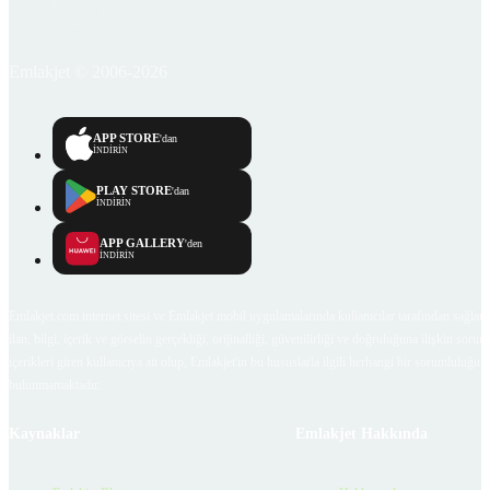
Emlakjet © 2006-2026
APP STORE
'dan
İNDİRİN
PLAY STORE
'dan
İNDİRİN
APP GALLERY
'den
İNDİRİN
Emlakjet.com internet sitesi ve Emlakjet mobil uygulamalarında kullanıcılar tarafından sağlana
ilan, bilgi, içerik ve görselin gerçekliği, orijinalliği, güvenilirliği ve doğruluğuna ilişkin soru
içerikleri giren kullanıcıya ait olup, Emlakjet'in bu hususlarla ilgili herhangi bir sorumluluğu
bulunmamaktadır.
Kaynaklar
Emlakjet Hakkında