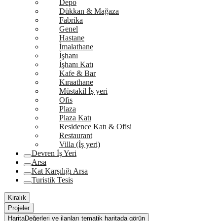
Depo
Dükkan & Mağaza
Fabrika
Genel
Hastane
İmalathane
İşhanı
İşhanı Katı
Kafe & Bar
Kıraathane
Müstakil İş yeri
Ofis
Plaza
Plaza Katı
Residence Katı & Ofisi
Restaurant
Villa (İş yeri)
Devren İş Yeri
Arsa
Kat Karşılığı Arsa
Turistik Tesis
Kiralık
Projeler
Harita
Değerleri ve ilanları tematik haritada görün