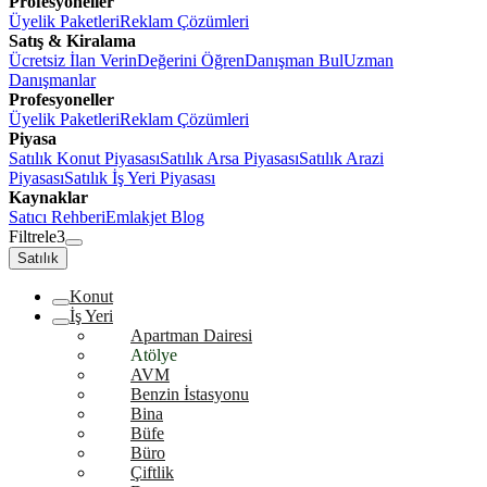
Profesyoneller
Üyelik Paketleri
Reklam Çözümleri
Satış & Kiralama
Ücretsiz İlan Verin
Değerini Öğren
Danışman Bul
Uzman
Danışmanlar
Profesyoneller
Üyelik Paketleri
Reklam Çözümleri
Piyasa
Satılık Konut Piyasası
Satılık Arsa Piyasası
Satılık Arazi
Piyasası
Satılık İş Yeri Piyasası
Kaynaklar
Satıcı Rehberi
Emlakjet Blog
Filtrele
3
Satılık
Konut
İş Yeri
Apartman Dairesi
Atölye
AVM
Benzin İstasyonu
Bina
Büfe
Büro
Çiftlik