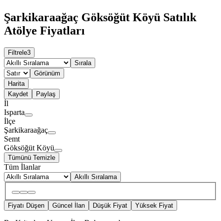
Şarkikaraağaç Göksöğüt Köyü Satılık
Atölye Fiyatları
Filtrele
3
Sırala
Görünüm
Harita
Kaydet
Paylaş
İl
Isparta
İlçe
Şarkikaraağaç
Semt
Göksöğüt Köyü
Tümünü Temizle
Tüm İlanlar
Akıllı Sıralama
Fiyatı Düşen
Güncel İlan
Düşük Fiyat
Yüksek Fiyat