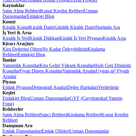
Kaynaklar
Satın Alma Rehberi
Konut Kredisi Rehberi
Uzman
Danışmanlar
Emlakjet Blog
Konut
Kiralık Konut
Kiralık Daire
Günlük Kiralık Daire
Haritada Ara
İş Yeri & Arsa
Kiralık İş Yeri
Kiralık Dükkan
Kiralık İş Yeri Piyasası
Kiralık Arsa
Kiracı Araçları
Kira Değerini Öğren
Ne Kadar Ödeyebilirim
Kiralama
Rehberi
Emlakjet Blog
İlanlar
Yatırımlık Konutlar
Kira Geliri Yüksek Konutlar
Hızlı Geri Dönüşlü
Konutlar
Fiyatı Düşen Konutlar
Yatırımlık Arsalar
Uygun m² Fiyatlı
Arsalar
Piyasa
Emlak Piyasası
Demografi Analizi
Değer Haritaları
Verilerimiz
Keşfet
Emlakjet Blog
Uzman Danışmanlar
GYF (Gayrimenkul Yatırım
Fonu)
Rehberler
Satın Alma Rehberi
Satıcı Rehberi
Kiralama Rehberi
Konut Kredisi
Rehberi
Danışman Ara
Emlak Danışmanları
Emlak Ofisleri
Uzman Danışmanlar