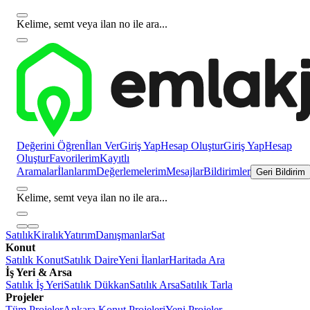
Kelime, semt veya ilan no ile ara...
Değerini Öğren
İlan Ver
Giriş Yap
Hesap Oluştur
Giriş Yap
Hesap
Oluştur
Favorilerim
Kayıtlı
Aramalar
İlanlarım
Değerlemelerim
Mesajlar
Bildirimler
Geri Bildirim
Kelime, semt veya ilan no ile ara...
Satılık
Kiralık
Yatırım
Danışmanlar
Sat
Konut
Satılık Konut
Satılık Daire
Yeni İlanlar
Haritada Ara
İş Yeri & Arsa
Satılık İş Yeri
Satılık Dükkan
Satılık Arsa
Satılık Tarla
Projeler
Tüm Projeler
Ankara Konut Projeleri
Yeni Projeler