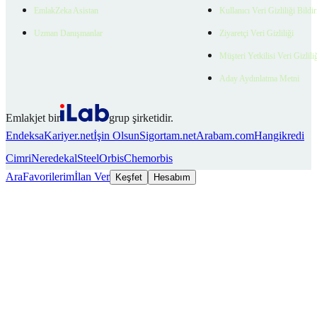
EmlakZeka Asistan
Kullanıcı Veri Gizliliği Bildi
Uzman Danışmanlar
Ziyaretçi Veri Gizliliği
Müşteri Yetkilisi Veri Gizlili
Aday Aydınlatma Metni
Emlakjet bir
grup şirketidir.
Endeksa
Kariyer.net
İşin Olsun
Sigortam.net
Arabam.com
Hangikredi
Cimri
Neredekal
SteelOrbis
Chemorbis
Ara
Favorilerim
İlan Ver
Keşfet
Hesabım