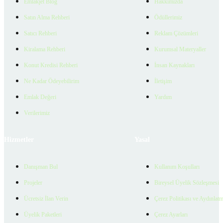
Emlakjet Blog
Hakkımızda
Satın Alma Rehberi
Ödüllerimiz
Satıcı Rehberi
Reklam Çözümleri
Kiralama Rehberi
Kurumsal Materyaller
Konut Kredisi Rehberi
İnsan Kaynakları
Ne Kadar Ödeyebilirim
İletişim
Emlak Değeri
Yardım
Verilerimiz
Hizmetler
Yasal
Danışman Bul
Kullanım Koşulları
Projeler
Bireysel Üyelik Sözleşmesi
Ücretsiz İlan Verin
Çerez Politikası ve Aydınlat
Üyelik Paketleri
Çerez Ayarları