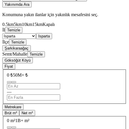
Yakınımda Ara
Konumuna yakın ilanlar için yakınlık mesafesini seç.
0.5km
5km
10km
15km
Kapalı
İl
Temizle
Isparta
İlçe
Temizle
Şarkikaraağaç
Semt/Mahalle
Temizle
Göksöğüt Köyü
Fiyat
0 ₺
50M+ ₺
—
Metrekare
Brüt m²
Net m²
0 m²
1B+ m²