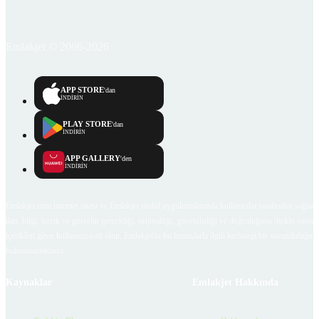
Emlakjet © 2006-2026
APP STORE
'dan
İNDİRİN
PLAY STORE
'dan
İNDİRİN
APP GALLERY
'den
İNDİRİN
Emlakjet.com internet sitesi ve Emlakjet mobil uygulamalarında kullanıcılar tarafından sağlana
ilan, bilgi, içerik ve görselin gerçekliği, orijinalliği, güvenilirliği ve doğruluğuna ilişkin soru
içerikleri giren kullanıcıya ait olup, Emlakjet'in bu hususlarla ilgili herhangi bir sorumluluğu
bulunmamaktadır.
Kaynaklar
Emlakjet Hakkında