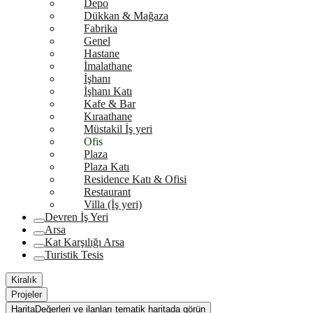
Depo
Dükkan & Mağaza
Fabrika
Genel
Hastane
İmalathane
İşhanı
İşhanı Katı
Kafe & Bar
Kıraathane
Müstakil İş yeri
Ofis
Plaza
Plaza Katı
Residence Katı & Ofisi
Restaurant
Villa (İş yeri)
Devren İş Yeri
Arsa
Kat Karşılığı Arsa
Turistik Tesis
Kiralık
Projeler
Harita
Değerleri ve ilanları tematik haritada görün