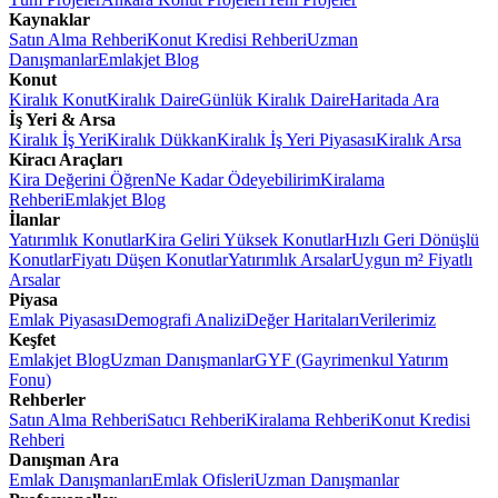
Kaynaklar
Satın Alma Rehberi
Konut Kredisi Rehberi
Uzman
Danışmanlar
Emlakjet Blog
Konut
Kiralık Konut
Kiralık Daire
Günlük Kiralık Daire
Haritada Ara
İş Yeri & Arsa
Kiralık İş Yeri
Kiralık Dükkan
Kiralık İş Yeri Piyasası
Kiralık Arsa
Kiracı Araçları
Kira Değerini Öğren
Ne Kadar Ödeyebilirim
Kiralama
Rehberi
Emlakjet Blog
İlanlar
Yatırımlık Konutlar
Kira Geliri Yüksek Konutlar
Hızlı Geri Dönüşlü
Konutlar
Fiyatı Düşen Konutlar
Yatırımlık Arsalar
Uygun m² Fiyatlı
Arsalar
Piyasa
Emlak Piyasası
Demografi Analizi
Değer Haritaları
Verilerimiz
Keşfet
Emlakjet Blog
Uzman Danışmanlar
GYF (Gayrimenkul Yatırım
Fonu)
Rehberler
Satın Alma Rehberi
Satıcı Rehberi
Kiralama Rehberi
Konut Kredisi
Rehberi
Danışman Ara
Emlak Danışmanları
Emlak Ofisleri
Uzman Danışmanlar