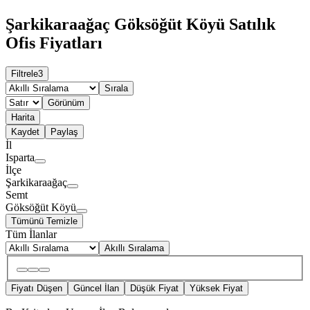
Şarkikaraağaç Göksöğüt Köyü Satılık
Ofis Fiyatları
Filtrele
3
Sırala
Görünüm
Harita
Kaydet
Paylaş
İl
Isparta
İlçe
Şarkikaraağaç
Semt
Göksöğüt Köyü
Tümünü Temizle
Tüm İlanlar
Akıllı Sıralama
Fiyatı Düşen
Güncel İlan
Düşük Fiyat
Yüksek Fiyat