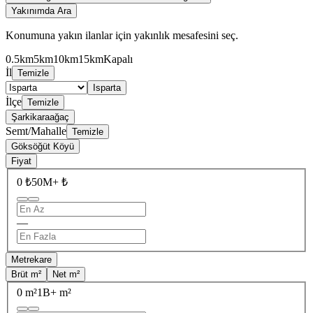
Yakınımda Ara
Konumuna yakın ilanlar için yakınlık mesafesini seç.
0.5km
5km
10km
15km
Kapalı
İl
Temizle
Isparta
İlçe
Temizle
Şarkikaraağaç
Semt/Mahalle
Temizle
Göksöğüt Köyü
Fiyat
0 ₺
50M+ ₺
—
Metrekare
Brüt m²
Net m²
0 m²
1B+ m²