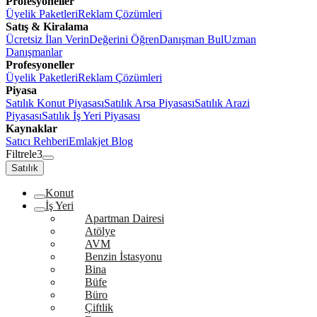
Profesyoneller
Üyelik Paketleri
Reklam Çözümleri
Satış & Kiralama
Ücretsiz İlan Verin
Değerini Öğren
Danışman Bul
Uzman
Danışmanlar
Profesyoneller
Üyelik Paketleri
Reklam Çözümleri
Piyasa
Satılık Konut Piyasası
Satılık Arsa Piyasası
Satılık Arazi
Piyasası
Satılık İş Yeri Piyasası
Kaynaklar
Satıcı Rehberi
Emlakjet Blog
Filtrele
3
Satılık
Konut
İş Yeri
Apartman Dairesi
Atölye
AVM
Benzin İstasyonu
Bina
Büfe
Büro
Çiftlik