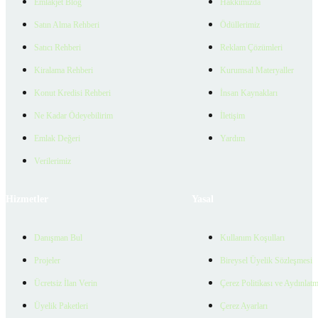
Emlakjet Blog
Hakkımızda
Satın Alma Rehberi
Ödüllerimiz
Satıcı Rehberi
Reklam Çözümleri
Kiralama Rehberi
Kurumsal Materyaller
Konut Kredisi Rehberi
İnsan Kaynakları
Ne Kadar Ödeyebilirim
İletişim
Emlak Değeri
Yardım
Verilerimiz
Hizmetler
Yasal
Danışman Bul
Kullanım Koşulları
Projeler
Bireysel Üyelik Sözleşmesi
Ücretsiz İlan Verin
Çerez Politikası ve Aydınlat
Üyelik Paketleri
Çerez Ayarları