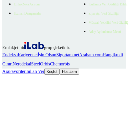
EmlakZeka Asistan
Kullanıcı Veri Gizliliği Bildi
Uzman Danışmanlar
Ziyaretçi Veri Gizliliği
Müşteri Yetkilisi Veri Gizlili
Aday Aydınlatma Metni
Emlakjet bir
grup şirketidir.
Endeksa
Kariyer.net
İşin Olsun
Sigortam.net
Arabam.com
Hangikredi
Cimri
Neredekal
SteelOrbis
Chemorbis
Ara
Favorilerim
İlan Ver
Keşfet
Hesabım