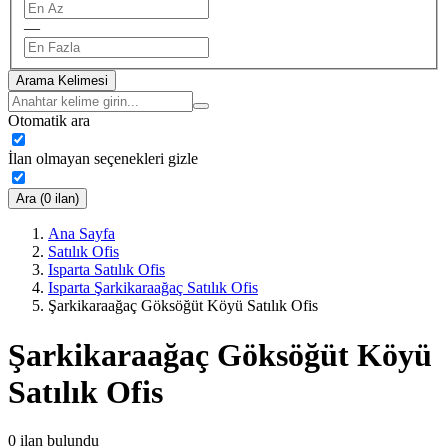
—
Arama Kelimesi
Otomatik ara
İlan olmayan seçenekleri gizle
Ara (0 ilan)
Ana Sayfa
Satılık Ofis
Isparta Satılık Ofis
Isparta Şarkikaraağaç Satılık Ofis
Şarkikaraağaç Göksöğüt Köyü Satılık Ofis
Şarkikaraağaç Göksöğüt Köyü
Satılık Ofis
0
ilan bulundu