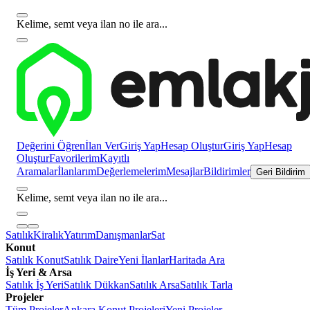
Kelime, semt veya ilan no ile ara...
Değerini Öğren
İlan Ver
Giriş Yap
Hesap Oluştur
Giriş Yap
Hesap
Oluştur
Favorilerim
Kayıtlı
Aramalar
İlanlarım
Değerlemelerim
Mesajlar
Bildirimler
Geri Bildirim
Kelime, semt veya ilan no ile ara...
Satılık
Kiralık
Yatırım
Danışmanlar
Sat
Konut
Satılık Konut
Satılık Daire
Yeni İlanlar
Haritada Ara
İş Yeri & Arsa
Satılık İş Yeri
Satılık Dükkan
Satılık Arsa
Satılık Tarla
Projeler
Tüm Projeler
Ankara Konut Projeleri
Yeni Projeler