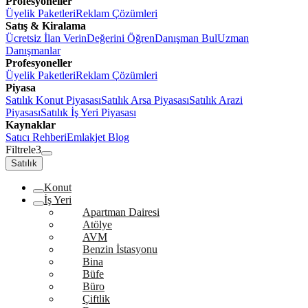
Profesyoneller
Üyelik Paketleri
Reklam Çözümleri
Satış & Kiralama
Ücretsiz İlan Verin
Değerini Öğren
Danışman Bul
Uzman
Danışmanlar
Profesyoneller
Üyelik Paketleri
Reklam Çözümleri
Piyasa
Satılık Konut Piyasası
Satılık Arsa Piyasası
Satılık Arazi
Piyasası
Satılık İş Yeri Piyasası
Kaynaklar
Satıcı Rehberi
Emlakjet Blog
Filtrele
3
Satılık
Konut
İş Yeri
Apartman Dairesi
Atölye
AVM
Benzin İstasyonu
Bina
Büfe
Büro
Çiftlik