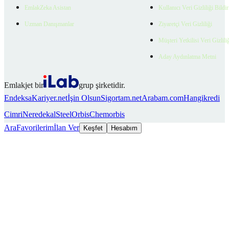
EmlakZeka Asistan
Kullanıcı Veri Gizliliği Bildi
Uzman Danışmanlar
Ziyaretçi Veri Gizliliği
Müşteri Yetkilisi Veri Gizlili
Aday Aydınlatma Metni
Emlakjet bir
grup şirketidir.
Endeksa
Kariyer.net
İşin Olsun
Sigortam.net
Arabam.com
Hangikredi
Cimri
Neredekal
SteelOrbis
Chemorbis
Ara
Favorilerim
İlan Ver
Keşfet
Hesabım