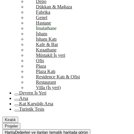
Depo
Dükkan & Mağaza
Fabrika
Genel
Hastane
İmalathane
İşhanı
İşhanı Katı
Kafe & Bar
Kıraathane
Müstakil İş yeri
Ofis
Plaza
Plaza Katı
Residence Katı & Ofisi
Restaurant
Villa (İş yeri)
Devren İş Yeri
Arsa
Kat Karşılığı Arsa
Turistik Tesis
Kiralık
Projeler
Harita
Değerleri ve ilanları tematik haritada görün