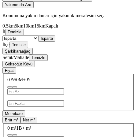
Yakınımda Ara
Konumuna yakın ilanlar için yakınlık mesafesini seç.
0.5km
5km
10km
15km
Kapalı
İl
Temizle
Isparta
İlçe
Temizle
Şarkikaraağaç
Semt/Mahalle
Temizle
Göksöğüt Köyü
Fiyat
0 ₺
50M+ ₺
—
Metrekare
Brüt m²
Net m²
0 m²
1B+ m²