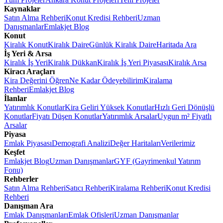
Kaynaklar
Satın Alma Rehberi
Konut Kredisi Rehberi
Uzman
Danışmanlar
Emlakjet Blog
Konut
Kiralık Konut
Kiralık Daire
Günlük Kiralık Daire
Haritada Ara
İş Yeri & Arsa
Kiralık İş Yeri
Kiralık Dükkan
Kiralık İş Yeri Piyasası
Kiralık Arsa
Kiracı Araçları
Kira Değerini Öğren
Ne Kadar Ödeyebilirim
Kiralama
Rehberi
Emlakjet Blog
İlanlar
Yatırımlık Konutlar
Kira Geliri Yüksek Konutlar
Hızlı Geri Dönüşlü
Konutlar
Fiyatı Düşen Konutlar
Yatırımlık Arsalar
Uygun m² Fiyatlı
Arsalar
Piyasa
Emlak Piyasası
Demografi Analizi
Değer Haritaları
Verilerimiz
Keşfet
Emlakjet Blog
Uzman Danışmanlar
GYF (Gayrimenkul Yatırım
Fonu)
Rehberler
Satın Alma Rehberi
Satıcı Rehberi
Kiralama Rehberi
Konut Kredisi
Rehberi
Danışman Ara
Emlak Danışmanları
Emlak Ofisleri
Uzman Danışmanlar