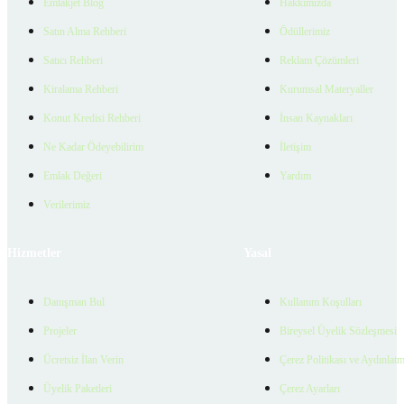
Emlakjet Blog
Hakkımızda
Satın Alma Rehberi
Ödüllerimiz
Satıcı Rehberi
Reklam Çözümleri
Kiralama Rehberi
Kurumsal Materyaller
Konut Kredisi Rehberi
İnsan Kaynakları
Ne Kadar Ödeyebilirim
İletişim
Emlak Değeri
Yardım
Verilerimiz
Hizmetler
Yasal
Danışman Bul
Kullanım Koşulları
Projeler
Bireysel Üyelik Sözleşmesi
Ücretsiz İlan Verin
Çerez Politikası ve Aydınlat
Üyelik Paketleri
Çerez Ayarları