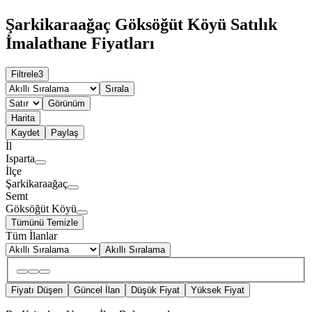
Şarkikaraağaç Göksöğüt Köyü Satılık
İmalathane Fiyatları
Filtrele
3
Sırala
Görünüm
Harita
Kaydet
Paylaş
İl
Isparta
İlçe
Şarkikaraağaç
Semt
Göksöğüt Köyü
Tümünü Temizle
Tüm İlanlar
Akıllı Sıralama
Fiyatı Düşen
Güncel İlan
Düşük Fiyat
Yüksek Fiyat