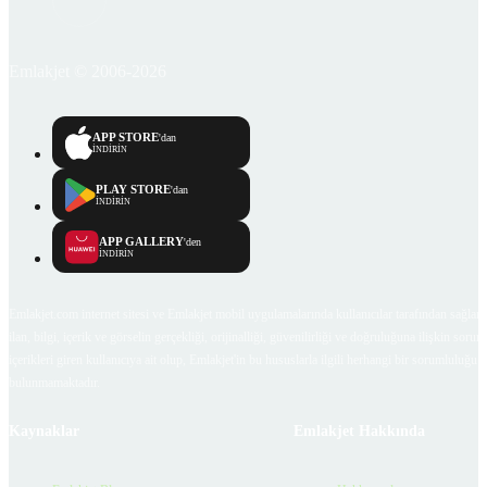
Emlakjet © 2006-2026
APP STORE
'dan
İNDİRİN
PLAY STORE
'dan
İNDİRİN
APP GALLERY
'den
İNDİRİN
Emlakjet.com internet sitesi ve Emlakjet mobil uygulamalarında kullanıcılar tarafından sağlana
ilan, bilgi, içerik ve görselin gerçekliği, orijinalliği, güvenilirliği ve doğruluğuna ilişkin soru
içerikleri giren kullanıcıya ait olup, Emlakjet'in bu hususlarla ilgili herhangi bir sorumluluğu
bulunmamaktadır.
Kaynaklar
Emlakjet Hakkında