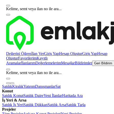
Kelime, semt veya ilan no ile ara...
Değerini Öğren
İlan Ver
Giriş Yap
Hesap Oluştur
Giriş Yap
Hesap
Oluştur
Favorilerim
Kayıtlı
Aramalar
İlanlarım
Değerlemelerim
Mesajlar
Bildirimler
Geri Bildirim
Kelime, semt veya ilan no ile ara...
Satılık
Kiralık
Yatırım
Danışmanlar
Sat
Konut
Satılık Konut
Satılık Daire
Yeni İlanlar
Haritada Ara
İş Yeri & Arsa
Satılık İş Yeri
Satılık Dükkan
Satılık Arsa
Satılık Tarla
Projeler
Tüm Projeler
Ankara Konut Projeleri
Yeni Projeler