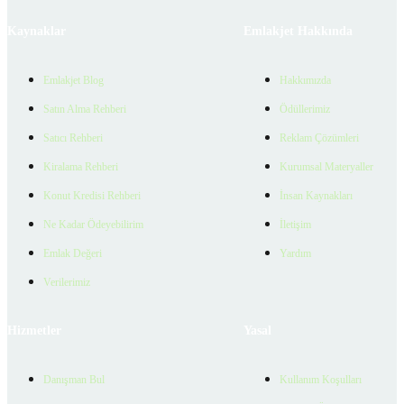
Kaynaklar
Emlakjet Hakkında
Emlakjet Blog
Hakkımızda
Satın Alma Rehberi
Ödüllerimiz
Satıcı Rehberi
Reklam Çözümleri
Kiralama Rehberi
Kurumsal Materyaller
Konut Kredisi Rehberi
İnsan Kaynakları
Ne Kadar Ödeyebilirim
İletişim
Emlak Değeri
Yardım
Verilerimiz
Hizmetler
Yasal
Danışman Bul
Kullanım Koşulları