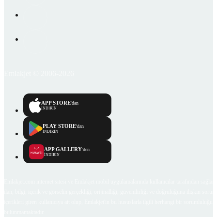
Emlakjet © 2006-2026
APP STORE
'dan
İNDİRİN
PLAY STORE
'dan
İNDİRİN
APP GALLERY
'den
İNDİRİN
Emlakjet.com internet sitesi ve Emlakjet mobil uygulamalarında kullanıcılar tarafından sağlana
ilan, bilgi, içerik ve görselin gerçekliği, orijinalliği, güvenilirliği ve doğruluğuna ilişkin soru
içerikleri giren kullanıcıya ait olup, Emlakjet'in bu hususlarla ilgili herhangi bir sorumluluğu
bulunmamaktadır.