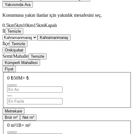
Yakınımda Ara
Konumuna yakın ilanlar için yakınlık mesafesini seç.
0.5km
5km
10km
15km
Kapalı
İl
Temizle
Kahramanmaraş
İlçe
Temizle
Onikişubat
Semt/Mahalle
Temizle
Kümperli Mahallesi
Fiyat
0 ₺
50M+ ₺
—
Metrekare
Brüt m²
Net m²
0 m²
1B+ m²