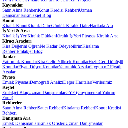
Kaynaklar
Satın Alma Rehberi
Konut Kredisi Rehberi
Uzman
Danışmanlar
Emlakjet Blog
Konut
Kiralık Konut
Kiralık Daire
Günlük Kiralık Daire
Haritada Ara
İş Yeri & Arsa
Kiralık İş Yeri
Kiralık Dükkan
Kiralık İş Yeri Piyasası
Kiralık Arsa
Kiracı Araçları
Kira Değerini Öğren
Ne Kadar Ödeyebilirim
Kiralama
Rehberi
Emlakjet Blog
İlanlar
Yatırımlık Konutlar
Kira Geliri Yüksek Konutlar
Hızlı Geri Dönüşlü
Konutlar
Fiyatı Düşen Konutlar
Yatırımlık Arsalar
Uygun m² Fiyatlı
Arsalar
Piyasa
Emlak Piyasası
Demografi Analizi
Değer Haritaları
Verilerimiz
Keşfet
Emlakjet Blog
Uzman Danışmanlar
GYF (Gayrimenkul Yatırım
Fonu)
Rehberler
Satın Alma Rehberi
Satıcı Rehberi
Kiralama Rehberi
Konut Kredisi
Rehberi
Danışman Ara
Emlak Danışmanları
Emlak Ofisleri
Uzman Danışmanlar