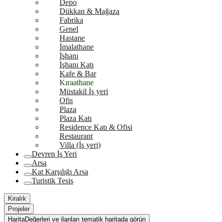
Depo
Dükkan & Mağaza
Fabrika
Genel
Hastane
İmalathane
İşhanı
İşhanı Katı
Kafe & Bar
Kıraathane
Müstakil İş yeri
Ofis
Plaza
Plaza Katı
Residence Katı & Ofisi
Restaurant
Villa (İş yeri)
Devren İş Yeri
Arsa
Kat Karşılığı Arsa
Turistik Tesis
Kiralık
Projeler
Harita
Değerleri ve ilanları tematik haritada görün