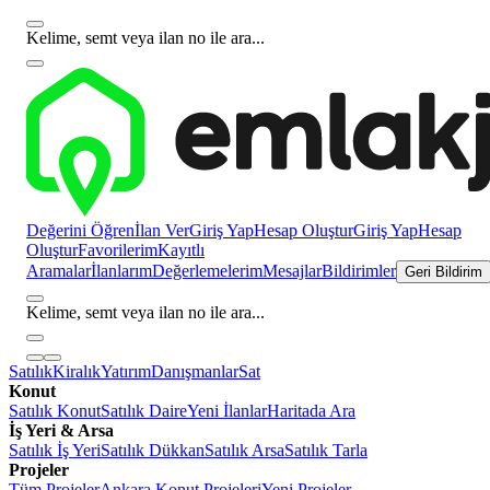
Kelime, semt veya ilan no ile ara...
Değerini Öğren
İlan Ver
Giriş Yap
Hesap Oluştur
Giriş Yap
Hesap
Oluştur
Favorilerim
Kayıtlı
Aramalar
İlanlarım
Değerlemelerim
Mesajlar
Bildirimler
Geri Bildirim
Kelime, semt veya ilan no ile ara...
Satılık
Kiralık
Yatırım
Danışmanlar
Sat
Konut
Satılık Konut
Satılık Daire
Yeni İlanlar
Haritada Ara
İş Yeri & Arsa
Satılık İş Yeri
Satılık Dükkan
Satılık Arsa
Satılık Tarla
Projeler
Tüm Projeler
Ankara Konut Projeleri
Yeni Projeler