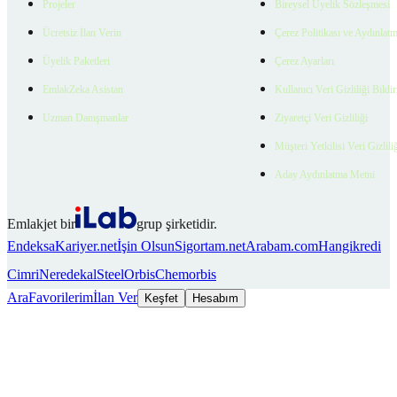
Projeler
Bireysel Üyelik Sözleşmesi
Ücretsiz İlan Verin
Çerez Politikası ve Aydınlat
Üyelik Paketleri
Çerez Ayarları
EmlakZeka Asistan
Kullanıcı Veri Gizliliği Bildi
Uzman Danışmanlar
Ziyaretçi Veri Gizliliği
Müşteri Yetkilisi Veri Gizlili
Aday Aydınlatma Metni
Emlakjet bir
grup şirketidir.
Endeksa
Kariyer.net
İşin Olsun
Sigortam.net
Arabam.com
Hangikredi
Cimri
Neredekal
SteelOrbis
Chemorbis
Ara
Favorilerim
İlan Ver
Keşfet
Hesabım