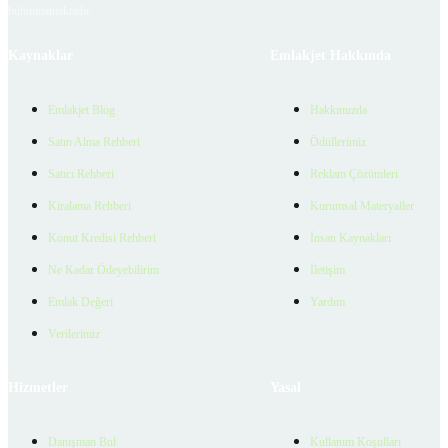
bulunmamaktadır.
Kaynaklar
Emlakjet Hakkında
Emlakjet Blog
Hakkımızda
Satın Alma Rehberi
Ödüllerimiz
Satıcı Rehberi
Reklam Çözümleri
Kiralama Rehberi
Kurumsal Materyaller
Konut Kredisi Rehberi
İnsan Kaynakları
Ne Kadar Ödeyebilirim
İletişim
Emlak Değeri
Yardım
Verilerimiz
Hizmetler
Yasal
Danışman Bul
Kullanım Koşulları