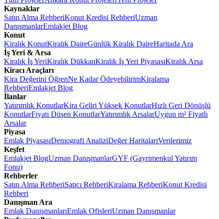
Kaynaklar
Satın Alma Rehberi
Konut Kredisi Rehberi
Uzman
Danışmanlar
Emlakjet Blog
Konut
Kiralık Konut
Kiralık Daire
Günlük Kiralık Daire
Haritada Ara
İş Yeri & Arsa
Kiralık İş Yeri
Kiralık Dükkan
Kiralık İş Yeri Piyasası
Kiralık Arsa
Kiracı Araçları
Kira Değerini Öğren
Ne Kadar Ödeyebilirim
Kiralama
Rehberi
Emlakjet Blog
İlanlar
Yatırımlık Konutlar
Kira Geliri Yüksek Konutlar
Hızlı Geri Dönüşlü
Konutlar
Fiyatı Düşen Konutlar
Yatırımlık Arsalar
Uygun m² Fiyatlı
Arsalar
Piyasa
Emlak Piyasası
Demografi Analizi
Değer Haritaları
Verilerimiz
Keşfet
Emlakjet Blog
Uzman Danışmanlar
GYF (Gayrimenkul Yatırım
Fonu)
Rehberler
Satın Alma Rehberi
Satıcı Rehberi
Kiralama Rehberi
Konut Kredisi
Rehberi
Danışman Ara
Emlak Danışmanları
Emlak Ofisleri
Uzman Danışmanlar