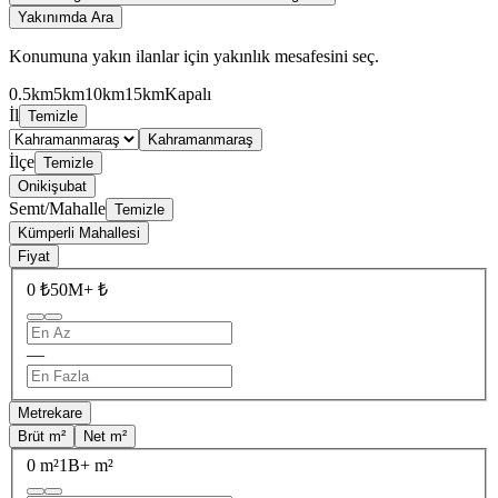
Yakınımda Ara
Konumuna yakın ilanlar için yakınlık mesafesini seç.
0.5km
5km
10km
15km
Kapalı
İl
Temizle
Kahramanmaraş
İlçe
Temizle
Onikişubat
Semt/Mahalle
Temizle
Kümperli Mahallesi
Fiyat
0 ₺
50M+ ₺
—
Metrekare
Brüt m²
Net m²
0 m²
1B+ m²