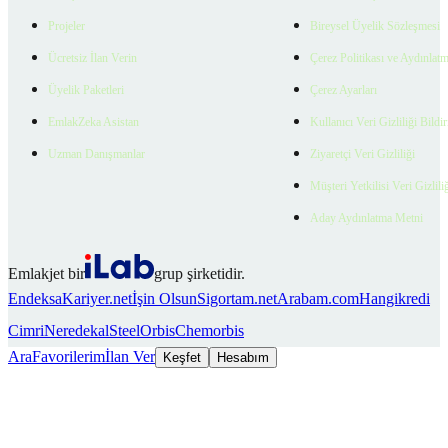
Projeler
Bireysel Üyelik Sözleşmesi
Ücretsiz İlan Verin
Çerez Politikası ve Aydınlat
Üyelik Paketleri
Çerez Ayarları
EmlakZeka Asistan
Kullanıcı Veri Gizliliği Bildi
Uzman Danışmanlar
Ziyaretçi Veri Gizliliği
Müşteri Yetkilisi Veri Gizlili
Aday Aydınlatma Metni
Emlakjet bir
grup şirketidir.
Endeksa
Kariyer.net
İşin Olsun
Sigortam.net
Arabam.com
Hangikredi
Cimri
Neredekal
SteelOrbis
Chemorbis
Ara
Favorilerim
İlan Ver
Keşfet
Hesabım