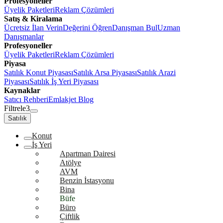
Profesyoneller
Üyelik Paketleri
Reklam Çözümleri
Satış & Kiralama
Ücretsiz İlan Verin
Değerini Öğren
Danışman Bul
Uzman
Danışmanlar
Profesyoneller
Üyelik Paketleri
Reklam Çözümleri
Piyasa
Satılık Konut Piyasası
Satılık Arsa Piyasası
Satılık Arazi
Piyasası
Satılık İş Yeri Piyasası
Kaynaklar
Satıcı Rehberi
Emlakjet Blog
Filtrele
3
Satılık
Konut
İş Yeri
Apartman Dairesi
Atölye
AVM
Benzin İstasyonu
Bina
Büfe
Büro
Çiftlik