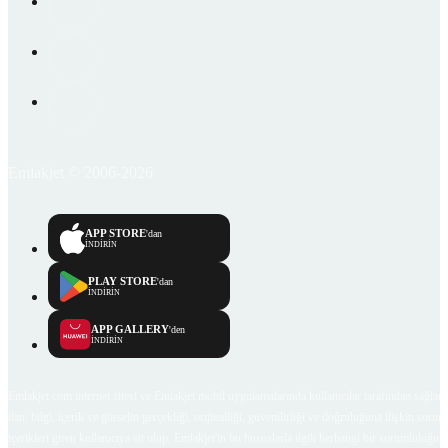
Emlakjet © 2006-2026
APP STORE
'dan
İNDİRİN
PLAY STORE
'dan
İNDİRİN
APP GALLERY
'den
İNDİRİN
Emlakjet.com internet sitesi ve Emlakjet mobil uygulamalarında kullanıcılar tarafından sağlana
ilan, bilgi, içerik ve görselin gerçekliği, orijinalliği, güvenilirliği ve doğruluğuna ilişkin soru
içerikleri giren kullanıcıya ait olup, Emlakjet'in bu hususlarla ilgili herhangi bir sorumluluğu