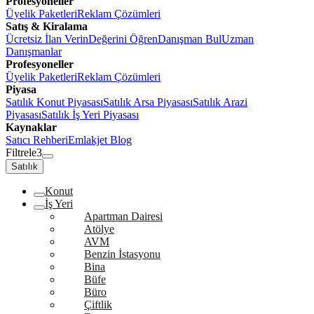
Profesyoneller
Üyelik Paketleri
Reklam Çözümleri
Satış & Kiralama
Ücretsiz İlan Verin
Değerini Öğren
Danışman Bul
Uzman
Danışmanlar
Profesyoneller
Üyelik Paketleri
Reklam Çözümleri
Piyasa
Satılık Konut Piyasası
Satılık Arsa Piyasası
Satılık Arazi
Piyasası
Satılık İş Yeri Piyasası
Kaynaklar
Satıcı Rehberi
Emlakjet Blog
Filtrele
3
Satılık
Konut
İş Yeri
Apartman Dairesi
Atölye
AVM
Benzin İstasyonu
Bina
Büfe
Büro
Çiftlik