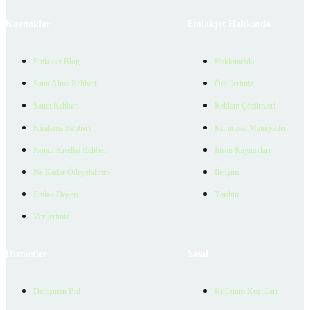
Kaynaklar
Emlakjet Hakkında
Emlakjet Blog
Hakkımızda
Satın Alma Rehberi
Ödüllerimiz
Satıcı Rehberi
Reklam Çözümleri
Kiralama Rehberi
Kurumsal Materyaller
Konut Kredisi Rehberi
İnsan Kaynakları
Ne Kadar Ödeyebilirim
İletişim
Emlak Değeri
Yardım
Verilerimiz
Hizmetler
Yasal
Danışman Bul
Kullanım Koşulları