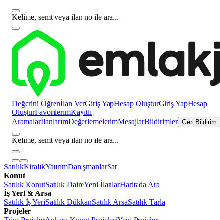
Kelime, semt veya ilan no ile ara...
Değerini Öğren
İlan Ver
Giriş Yap
Hesap Oluştur
Giriş Yap
Hesap
Oluştur
Favorilerim
Kayıtlı
Aramalar
İlanlarım
Değerlemelerim
Mesajlar
Bildirimler
Geri Bildirim
Kelime, semt veya ilan no ile ara...
Satılık
Kiralık
Yatırım
Danışmanlar
Sat
Konut
Satılık Konut
Satılık Daire
Yeni İlanlar
Haritada Ara
İş Yeri & Arsa
Satılık İş Yeri
Satılık Dükkan
Satılık Arsa
Satılık Tarla
Projeler
Tüm Projeler
Ankara Konut Projeleri
Yeni Projeler