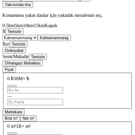
Yakınımda Ara
Konumuna yakın ilanlar için yakınlık mesafesini seç.
0.5km
5km
10km
15km
Kapalı
İl
Temizle
Kahramanmaraş
İlçe
Temizle
Onikişubat
Semt/Mahalle
Temizle
Orhangazi Mahallesi
Fiyat
0 ₺
50M+ ₺
—
Metrekare
Brüt m²
Net m²
0 m²
1B+ m²