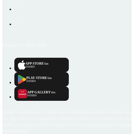
Emlakjet © 2006-2026
APP STORE
'dan
İNDİRİN
PLAY STORE
'dan
İNDİRİN
APP GALLERY
'den
İNDİRİN
Emlakjet.com internet sitesi ve Emlakjet mobil uygulamalarında kullanıcılar tarafından sağlana
ilan, bilgi, içerik ve görselin gerçekliği, orijinalliği, güvenilirliği ve doğruluğuna ilişkin soru
içerikleri giren kullanıcıya ait olup, Emlakjet'in bu hususlarla ilgili herhangi bir sorumluluğu
bulunmamaktadır.