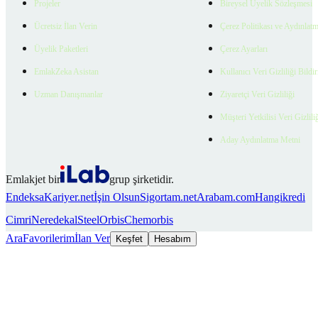
Projeler
Bireysel Üyelik Sözleşmesi
Ücretsiz İlan Verin
Çerez Politikası ve Aydınlat
Üyelik Paketleri
Çerez Ayarları
EmlakZeka Asistan
Kullanıcı Veri Gizliliği Bildi
Uzman Danışmanlar
Ziyaretçi Veri Gizliliği
Müşteri Yetkilisi Veri Gizlili
Aday Aydınlatma Metni
Emlakjet bir
grup şirketidir.
Endeksa
Kariyer.net
İşin Olsun
Sigortam.net
Arabam.com
Hangikredi
Cimri
Neredekal
SteelOrbis
Chemorbis
Ara
Favorilerim
İlan Ver
Keşfet
Hesabım