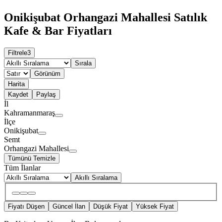
Onikişubat Orhangazi Mahallesi Satılık
Kafe & Bar Fiyatları
Filtrele
3
Sırala
Görünüm
Harita
Kaydet
Paylaş
İl
Kahramanmaraş
İlçe
Onikişubat
Semt
Orhangazi Mahallesi
Tümünü Temizle
Tüm İlanlar
Akıllı Sıralama
Fiyatı Düşen
Güncel İlan
Düşük Fiyat
Yüksek Fiyat