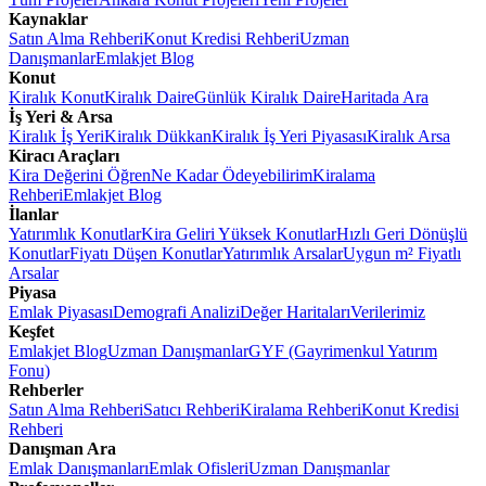
Kaynaklar
Satın Alma Rehberi
Konut Kredisi Rehberi
Uzman
Danışmanlar
Emlakjet Blog
Konut
Kiralık Konut
Kiralık Daire
Günlük Kiralık Daire
Haritada Ara
İş Yeri & Arsa
Kiralık İş Yeri
Kiralık Dükkan
Kiralık İş Yeri Piyasası
Kiralık Arsa
Kiracı Araçları
Kira Değerini Öğren
Ne Kadar Ödeyebilirim
Kiralama
Rehberi
Emlakjet Blog
İlanlar
Yatırımlık Konutlar
Kira Geliri Yüksek Konutlar
Hızlı Geri Dönüşlü
Konutlar
Fiyatı Düşen Konutlar
Yatırımlık Arsalar
Uygun m² Fiyatlı
Arsalar
Piyasa
Emlak Piyasası
Demografi Analizi
Değer Haritaları
Verilerimiz
Keşfet
Emlakjet Blog
Uzman Danışmanlar
GYF (Gayrimenkul Yatırım
Fonu)
Rehberler
Satın Alma Rehberi
Satıcı Rehberi
Kiralama Rehberi
Konut Kredisi
Rehberi
Danışman Ara
Emlak Danışmanları
Emlak Ofisleri
Uzman Danışmanlar