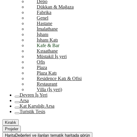
Depo
Dükkan & Mağaza
Fabrika
Genel
Hastane
İmalathane
İşhanı
İşhanı Katı
Kafe & Bar
Kıraathane
Müstakil İş yeri
Ofis
Plaza
Plaza Katı
Residence Katı & Ofisi
Restaurant
Villa (İş yeri)
Devren İş Yeri
Arsa
Kat Karşılığı Arsa
Turistik Tesis
Kiralık
Projeler
Harita
Değerleri ve ilanları tematik haritada görün