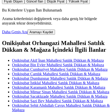
Fiyatı Düşen
Güncel İlan
Düşük Fiyat
Yüksek Fiyat
Bu Kriterlere Uygun İlan Bulunamadı
Arama kriterlerinizi değiştirerek veya daha geniş bir bölgede
arayarak tekrar deneyebilirsiniz.
Daha Geniş Ara
Aramayı Kaydet
Onikişubat Orhangazi Mahallesi Satılık
Dükkan & Mağaza İçindeki İlgili İlanlar
Onikişubat Akif İnan Mahallesi Satılık Dükkan & Mağaza
Onikişubat Bin Evler Mahallesi Satılık Dükkan & Mağaza
Onikişubat Cumhuriyet Mahallesi Satılık Dükkan & Mağaza
Onikişubat Çamlık Mahallesi Satılık Dükkan & Mağaza
Onikişubat Dumlupınar Mahallesi Satılık Dükkan & Mağaza
Onikişubat İstiklal Mahallesi Satılık Dükkan & Mağaza
Onikişubat Karamanlı Mahallesi Satılık Dükkan & Mağaza
Onikişubat Mimar Sinan Mahallesi Satılık Dükkan & Mağaza
Onikişubat Saçaklızade Mahallesi Satılık Dükkan & Mağaza
Onikişubat Şazi Bey Mahallesi Satılık Dükkan & Mağaza
Onikişubat Şehit Abdullah Çavuş Mahallesi Satılık Dükkan &
Mağaza