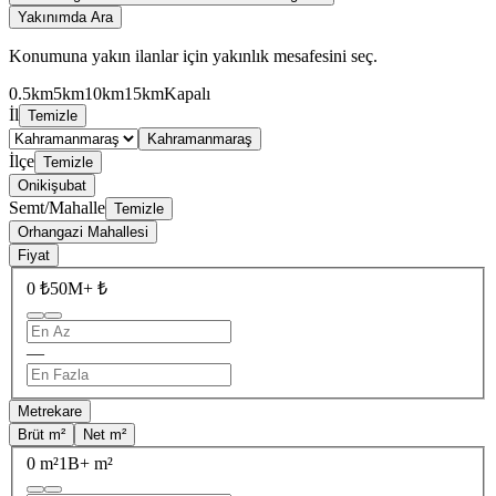
Yakınımda Ara
Konumuna yakın ilanlar için yakınlık mesafesini seç.
0.5km
5km
10km
15km
Kapalı
İl
Temizle
Kahramanmaraş
İlçe
Temizle
Onikişubat
Semt/Mahalle
Temizle
Orhangazi Mahallesi
Fiyat
0 ₺
50M+ ₺
—
Metrekare
Brüt m²
Net m²
0 m²
1B+ m²