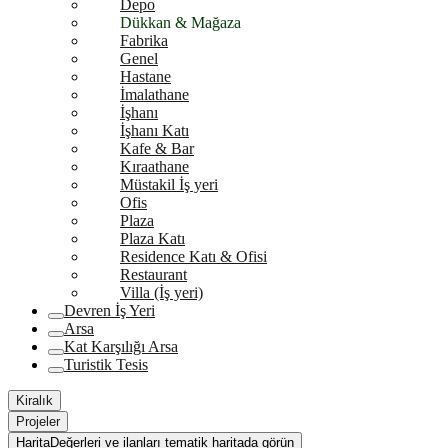
Depo
Dükkan & Mağaza
Fabrika
Genel
Hastane
İmalathane
İşhanı
İşhanı Katı
Kafe & Bar
Kıraathane
Müstakil İş yeri
Ofis
Plaza
Plaza Katı
Residence Katı & Ofisi
Restaurant
Villa (İş yeri)
Devren İş Yeri
Arsa
Kat Karşılığı Arsa
Turistik Tesis
Kiralık
Projeler
Harita
Değerleri ve ilanları tematik haritada görün