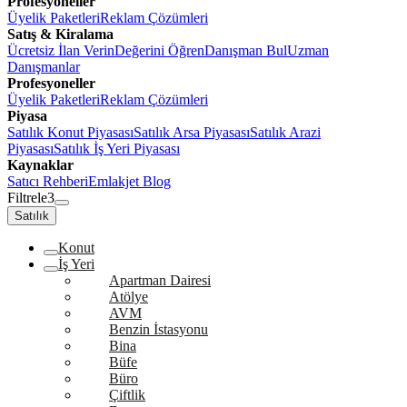
Profesyoneller
Üyelik Paketleri
Reklam Çözümleri
Satış & Kiralama
Ücretsiz İlan Verin
Değerini Öğren
Danışman Bul
Uzman
Danışmanlar
Profesyoneller
Üyelik Paketleri
Reklam Çözümleri
Piyasa
Satılık Konut Piyasası
Satılık Arsa Piyasası
Satılık Arazi
Piyasası
Satılık İş Yeri Piyasası
Kaynaklar
Satıcı Rehberi
Emlakjet Blog
Filtrele
3
Satılık
Konut
İş Yeri
Apartman Dairesi
Atölye
AVM
Benzin İstasyonu
Bina
Büfe
Büro
Çiftlik