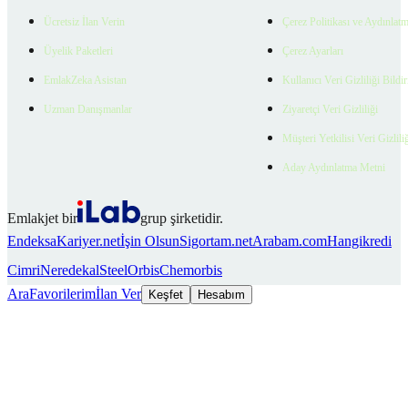
Ücretsiz İlan Verin
Çerez Politikası ve Aydınlat
Üyelik Paketleri
Çerez Ayarları
EmlakZeka Asistan
Kullanıcı Veri Gizliliği Bildi
Uzman Danışmanlar
Ziyaretçi Veri Gizliliği
Müşteri Yetkilisi Veri Gizlili
Aday Aydınlatma Metni
Emlakjet bir
grup şirketidir.
Endeksa
Kariyer.net
İşin Olsun
Sigortam.net
Arabam.com
Hangikredi
Cimri
Neredekal
SteelOrbis
Chemorbis
Ara
Favorilerim
İlan Ver
Keşfet
Hesabım