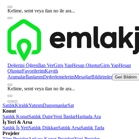
Kelime, semt veya ilan no ile ara...
Değerini Öğren
İlan Ver
Giriş Yap
Hesap Oluştur
Giriş Yap
Hesap
Oluştur
Favorilerim
Kayıtlı
Aramalar
İlanlarım
Değerlemelerim
Mesajlar
Bildirimler
Geri Bildirim
Kelime, semt veya ilan no ile ara...
Satılık
Kiralık
Yatırım
Danışmanlar
Sat
Konut
Satılık Konut
Satılık Daire
Yeni İlanlar
Haritada Ara
İş Yeri & Arsa
Satılık İş Yeri
Satılık Dükkan
Satılık Arsa
Satılık Tarla
Projeler
Tüm Projeler
Ankara Konut Projeleri
Yeni Projeler