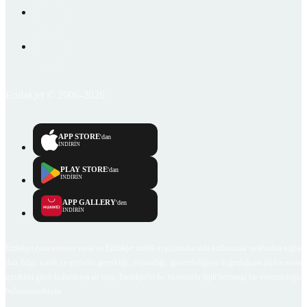
Emlakjet © 2006-2026
APP STORE
'dan
İNDİRİN
PLAY STORE
'dan
İNDİRİN
APP GALLERY
'den
İNDİRİN
Emlakjet.com internet sitesi ve Emlakjet mobil uygulamalarında kullanıcılar tarafından sağlana
ilan, bilgi, içerik ve görselin gerçekliği, orijinalliği, güvenilirliği ve doğruluğuna ilişkin soru
içerikleri giren kullanıcıya ait olup, Emlakjet'in bu hususlarla ilgili herhangi bir sorumluluğu
bulunmamaktadır.