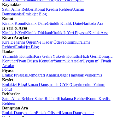
Kaynaklar
Satın Alma Rehberi
Konut Kredisi Rehberi
Uzman
Danışmanlar
Emlakjet Blog
Konut
Kiralık Konut
Kiralık Daire
Günlük Kiralık Daire
Haritada Ara
İş Yeri & Arsa
Kiralık İş Yeri
Kiralık Dükkan
Kiralık İş Yeri Piyasası
Kiralık Arsa
Kiracı Araçları
Kira Değerini Öğren
Ne Kadar Ödeyebilirim
Kiralama
Rehberi
Emlakjet Blog
İlanlar
Yatırımlık Konutlar
Kira Geliri Yüksek Konutlar
Hızlı Geri Dönüşlü
Konutlar
Fiyatı Düşen Konutlar
Yatırımlık Arsalar
Uygun m² Fiyatlı
Arsalar
Piyasa
Emlak Piyasası
Demografi Analizi
Değer Haritaları
Verilerimiz
Keşfet
Emlakjet Blog
Uzman Danışmanlar
GYF (Gayrimenkul Yatırım
Fonu)
Rehberler
Satın Alma Rehberi
Satıcı Rehberi
Kiralama Rehberi
Konut Kredisi
Rehberi
Danışman Ara
Emlak Danışmanları
Emlak Ofisleri
Uzman Danışmanlar