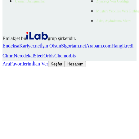
Uzman Danışmanlar
Ziyaretçi Veri Gizliliği
Müşteri Yetkilisi Veri Gizlili
Aday Aydınlatma Metni
Emlakjet bir
grup şirketidir.
Endeksa
Kariyer.net
İşin Olsun
Sigortam.net
Arabam.com
Hangikredi
Cimri
Neredekal
SteelOrbis
Chemorbis
Ara
Favorilerim
İlan Ver
Keşfet
Hesabım