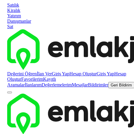
Satılık
Kiralık
Yatırım
Danışmanlar
Sat
Değerini Öğren
İlan Ver
Giriş Yap
Hesap Oluştur
Giriş Yap
Hesap
Oluştur
Favorilerim
Kayıtlı
Aramalar
İlanlarım
Değerlemelerim
Mesajlar
Bildirimler
Geri Bildirim