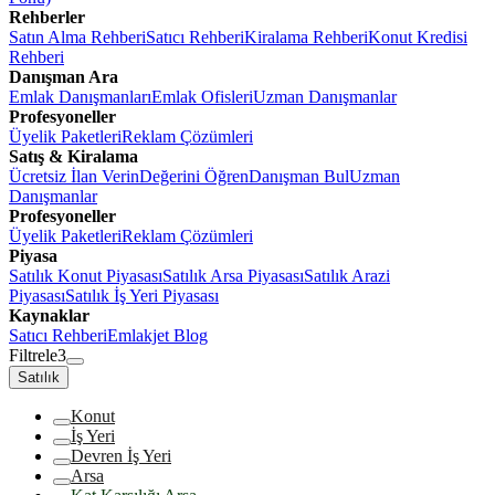
Rehberler
Satın Alma Rehberi
Satıcı Rehberi
Kiralama Rehberi
Konut Kredisi
Rehberi
Danışman Ara
Emlak Danışmanları
Emlak Ofisleri
Uzman Danışmanlar
Profesyoneller
Üyelik Paketleri
Reklam Çözümleri
Satış & Kiralama
Ücretsiz İlan Verin
Değerini Öğren
Danışman Bul
Uzman
Danışmanlar
Profesyoneller
Üyelik Paketleri
Reklam Çözümleri
Piyasa
Satılık Konut Piyasası
Satılık Arsa Piyasası
Satılık Arazi
Piyasası
Satılık İş Yeri Piyasası
Kaynaklar
Satıcı Rehberi
Emlakjet Blog
Filtrele
3
Satılık
Konut
İş Yeri
Devren İş Yeri
Arsa