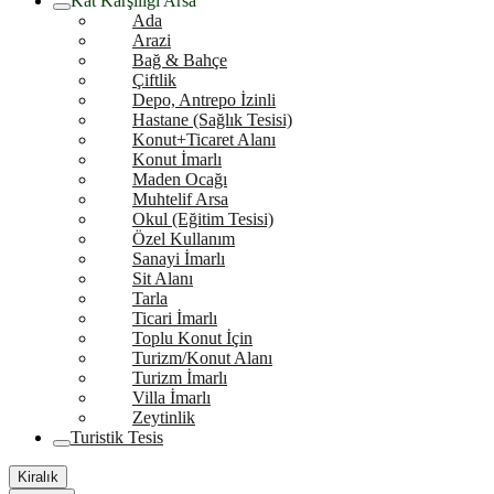
Kat Karşılığı Arsa
Ada
Arazi
Bağ & Bahçe
Çiftlik
Depo, Antrepo İzinli
Hastane (Sağlık Tesisi)
Konut+Ticaret Alanı
Konut İmarlı
Maden Ocağı
Muhtelif Arsa
Okul (Eğitim Tesisi)
Özel Kullanım
Sanayi İmarlı
Sit Alanı
Tarla
Ticari İmarlı
Toplu Konut İçin
Turizm/Konut Alanı
Turizm İmarlı
Villa İmarlı
Zeytinlik
Turistik Tesis
Kiralık