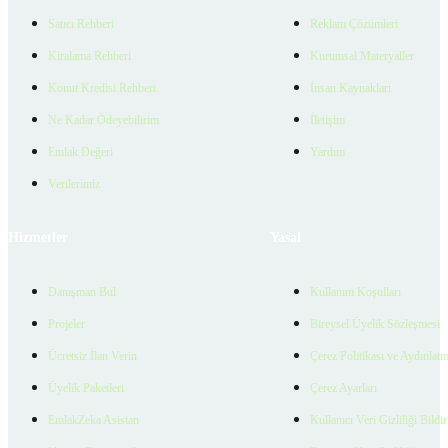
Satıcı Rehberi
Reklam Çözümleri
Kiralama Rehberi
Kurumsal Materyaller
Konut Kredisi Rehberi
İnsan Kaynakları
Ne Kadar Ödeyebilirim
İletişim
Emlak Değeri
Yardım
Verilerimiz
Hizmetler
Yasal
Danışman Bul
Kullanım Koşulları
Projeler
Bireysel Üyelik Sözleşmesi
Ücretsiz İlan Verin
Çerez Politikası ve Aydınlat
Üyelik Paketleri
Çerez Ayarları
EmlakZeka Asistan
Kullanıcı Veri Gizliliği Bildi