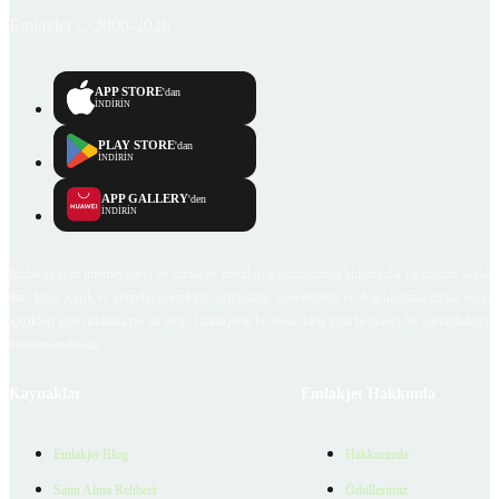
Emlakjet © 2006-2026
APP STORE
'dan
İNDİRİN
PLAY STORE
'dan
İNDİRİN
APP GALLERY
'den
İNDİRİN
Emlakjet.com internet sitesi ve Emlakjet mobil uygulamalarında kullanıcılar tarafından sağlana
ilan, bilgi, içerik ve görselin gerçekliği, orijinalliği, güvenilirliği ve doğruluğuna ilişkin soru
içerikleri giren kullanıcıya ait olup, Emlakjet'in bu hususlarla ilgili herhangi bir sorumluluğu
bulunmamaktadır.
Kaynaklar
Emlakjet Hakkında
Emlakjet Blog
Hakkımızda
Satın Alma Rehberi
Ödüllerimiz