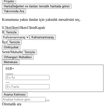
Projeler
Harita
Değerleri ve ilanları tematik haritada görün
Yakınımda Ara
Konumuna yakın ilanlar için yakınlık mesafesini seç.
0.5km
5km
10km
15km
Kapalı
İl
Temizle
Kahramanmaraş
İlçe
Temizle
Onikişubat
Semt/Mahalle
Temizle
Orhangazi Mahallesi
Metrekare
0
1B+
—
Arama Kelimesi
Otomatik ara