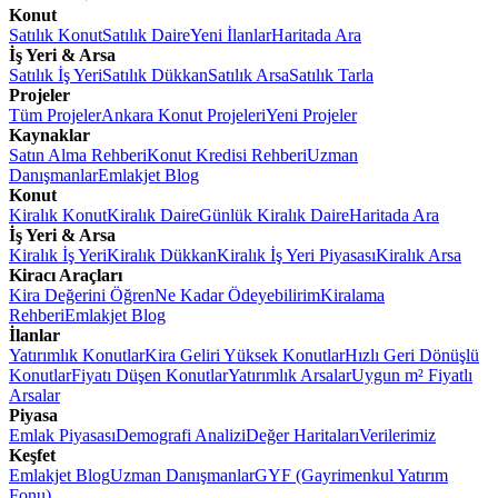
Konut
Satılık Konut
Satılık Daire
Yeni İlanlar
Haritada Ara
İş Yeri & Arsa
Satılık İş Yeri
Satılık Dükkan
Satılık Arsa
Satılık Tarla
Projeler
Tüm Projeler
Ankara Konut Projeleri
Yeni Projeler
Kaynaklar
Satın Alma Rehberi
Konut Kredisi Rehberi
Uzman
Danışmanlar
Emlakjet Blog
Konut
Kiralık Konut
Kiralık Daire
Günlük Kiralık Daire
Haritada Ara
İş Yeri & Arsa
Kiralık İş Yeri
Kiralık Dükkan
Kiralık İş Yeri Piyasası
Kiralık Arsa
Kiracı Araçları
Kira Değerini Öğren
Ne Kadar Ödeyebilirim
Kiralama
Rehberi
Emlakjet Blog
İlanlar
Yatırımlık Konutlar
Kira Geliri Yüksek Konutlar
Hızlı Geri Dönüşlü
Konutlar
Fiyatı Düşen Konutlar
Yatırımlık Arsalar
Uygun m² Fiyatlı
Arsalar
Piyasa
Emlak Piyasası
Demografi Analizi
Değer Haritaları
Verilerimiz
Keşfet
Emlakjet Blog
Uzman Danışmanlar
GYF (Gayrimenkul Yatırım
Fonu)