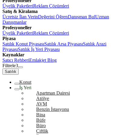
Profesyoneller
Üyelik Paketleri
Reklam Çözümleri
Satış & Kiralama
Ücretsiz İlan Verin
Değerini Öğren
Danışman Bul
Uzman
Danışmanlar
Profesyoneller
Üyelik Paketleri
Reklam Çözümleri
Piyasa
Satılık Konut Piyasası
Satılık Arsa Piyasası
Satılık Arazi
Piyasası
Satılık İş Yeri Piyasası
Kaynaklar
Satıcı Rehberi
Emlakjet Blog
Filtrele
3
Satılık
Konut
İş Yeri
Apartman Dairesi
Atölye
AVM
Benzin İstasyonu
Bina
Büfe
Büro
Çiftlik