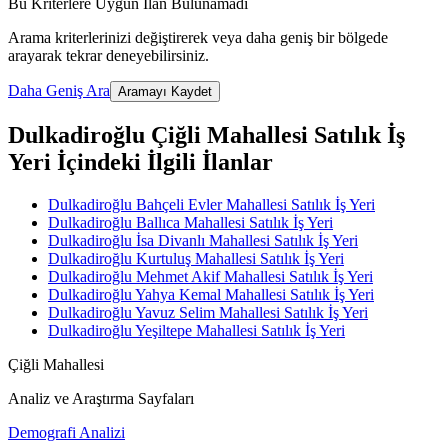
Bu Kriterlere Uygun İlan Bulunamadı
Arama kriterlerinizi değiştirerek veya daha geniş bir bölgede
arayarak tekrar deneyebilirsiniz.
Daha Geniş Ara
Aramayı Kaydet
Dulkadiroğlu Çiğli Mahallesi Satılık İş
Yeri İçindeki İlgili İlanlar
Dulkadiroğlu Bahçeli Evler Mahallesi Satılık İş Yeri
Dulkadiroğlu Ballıca Mahallesi Satılık İş Yeri
Dulkadiroğlu İsa Divanlı Mahallesi Satılık İş Yeri
Dulkadiroğlu Kurtuluş Mahallesi Satılık İş Yeri
Dulkadiroğlu Mehmet Akif Mahallesi Satılık İş Yeri
Dulkadiroğlu Yahya Kemal Mahallesi Satılık İş Yeri
Dulkadiroğlu Yavuz Selim Mahallesi Satılık İş Yeri
Dulkadiroğlu Yeşiltepe Mahallesi Satılık İş Yeri
Çiğli Mahallesi
Analiz ve Araştırma Sayfaları
Demografi Analizi