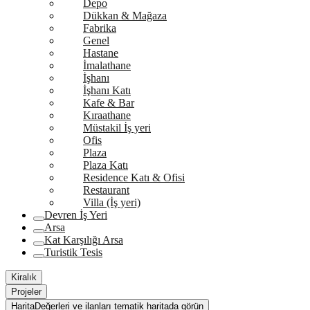
Depo
Dükkan & Mağaza
Fabrika
Genel
Hastane
İmalathane
İşhanı
İşhanı Katı
Kafe & Bar
Kıraathane
Müstakil İş yeri
Ofis
Plaza
Plaza Katı
Residence Katı & Ofisi
Restaurant
Villa (İş yeri)
Devren İş Yeri
Arsa
Kat Karşılığı Arsa
Turistik Tesis
Kiralık
Projeler
Harita
Değerleri ve ilanları tematik haritada görün