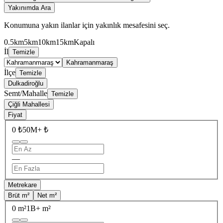
Yakınımda Ara
Konumuna yakın ilanlar için yakınlık mesafesini seç.
0.5km
5km
10km
15km
Kapalı
İl
Temizle
Kahramanmaraş
İlçe
Temizle
Dulkadiroğlu
Semt/Mahalle
Temizle
Çiğli Mahallesi
Fiyat
0 ₺
50M+ ₺
—
Metrekare
Brüt m²
Net m²
0 m²
1B+ m²