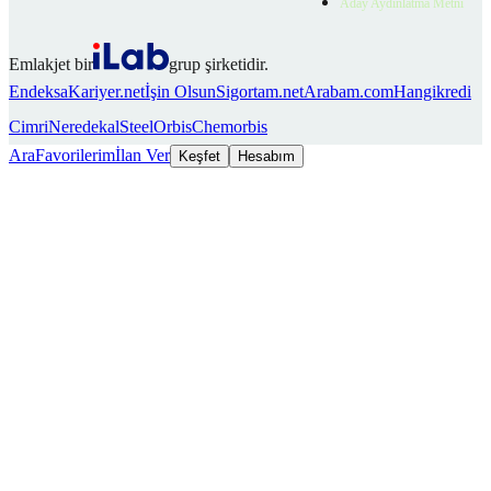
Aday Aydınlatma Metni
Emlakjet bir
grup şirketidir.
Endeksa
Kariyer.net
İşin Olsun
Sigortam.net
Arabam.com
Hangikredi
Cimri
Neredekal
SteelOrbis
Chemorbis
Ara
Favorilerim
İlan Ver
Keşfet
Hesabım