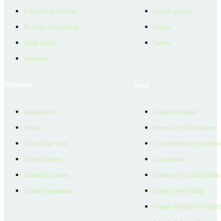
Konut Kredisi Rehberi
İnsan Kaynakları
Ne Kadar Ödeyebilirim
İletişim
Emlak Değeri
Yardım
Verilerimiz
Hizmetler
Yasal
Danışman Bul
Kullanım Koşulları
Projeler
Bireysel Üyelik Sözleşmesi
Ücretsiz İlan Verin
Çerez Politikası ve Aydınlat
Üyelik Paketleri
Çerez Ayarları
EmlakZeka Asistan
Kullanıcı Veri Gizliliği Bildi
Uzman Danışmanlar
Ziyaretçi Veri Gizliliği
Müşteri Yetkilisi Veri Gizlili