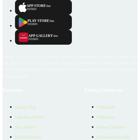
APP STORE
'dan
İNDİRİN
PLAY STORE
'dan
İNDİRİN
APP GALLERY
'den
İNDİRİN
Emlakjet.com internet sitesi ve Emlakjet mobil uygulamalarında kullanıcılar tarafından sağlana
ilan, bilgi, içerik ve görselin gerçekliği, orijinalliği, güvenilirliği ve doğruluğuna ilişkin soru
içerikleri giren kullanıcıya ait olup, Emlakjet'in bu hususlarla ilgili herhangi bir sorumluluğu
bulunmamaktadır.
Kaynaklar
Emlakjet Hakkında
Emlakjet Blog
Hakkımızda
Satın Alma Rehberi
Ödüllerimiz
Satıcı Rehberi
Reklam Çözümleri
Kiralama Rehberi
Kurumsal Materyaller