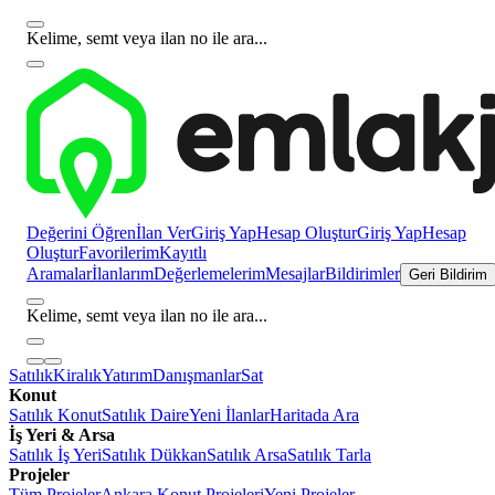
Kelime, semt veya ilan no ile ara...
Değerini Öğren
İlan Ver
Giriş Yap
Hesap Oluştur
Giriş Yap
Hesap
Oluştur
Favorilerim
Kayıtlı
Aramalar
İlanlarım
Değerlemelerim
Mesajlar
Bildirimler
Geri Bildirim
Kelime, semt veya ilan no ile ara...
Satılık
Kiralık
Yatırım
Danışmanlar
Sat
Konut
Satılık Konut
Satılık Daire
Yeni İlanlar
Haritada Ara
İş Yeri & Arsa
Satılık İş Yeri
Satılık Dükkan
Satılık Arsa
Satılık Tarla
Projeler
Tüm Projeler
Ankara Konut Projeleri
Yeni Projeler