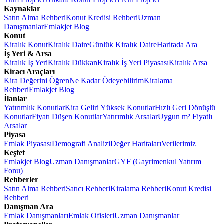
Kaynaklar
Satın Alma Rehberi
Konut Kredisi Rehberi
Uzman
Danışmanlar
Emlakjet Blog
Konut
Kiralık Konut
Kiralık Daire
Günlük Kiralık Daire
Haritada Ara
İş Yeri & Arsa
Kiralık İş Yeri
Kiralık Dükkan
Kiralık İş Yeri Piyasası
Kiralık Arsa
Kiracı Araçları
Kira Değerini Öğren
Ne Kadar Ödeyebilirim
Kiralama
Rehberi
Emlakjet Blog
İlanlar
Yatırımlık Konutlar
Kira Geliri Yüksek Konutlar
Hızlı Geri Dönüşlü
Konutlar
Fiyatı Düşen Konutlar
Yatırımlık Arsalar
Uygun m² Fiyatlı
Arsalar
Piyasa
Emlak Piyasası
Demografi Analizi
Değer Haritaları
Verilerimiz
Keşfet
Emlakjet Blog
Uzman Danışmanlar
GYF (Gayrimenkul Yatırım
Fonu)
Rehberler
Satın Alma Rehberi
Satıcı Rehberi
Kiralama Rehberi
Konut Kredisi
Rehberi
Danışman Ara
Emlak Danışmanları
Emlak Ofisleri
Uzman Danışmanlar