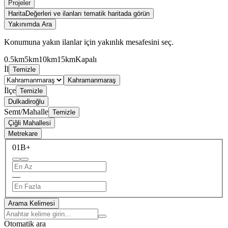
Projeler
Harita
Değerleri ve ilanları tematik haritada görün
Yakınımda Ara
Konumuna yakın ilanlar için yakınlık mesafesini seç.
0.5km
5km
10km
15km
Kapalı
İl
Temizle
Kahramanmaraş
İlçe
Temizle
Dulkadiroğlu
Semt/Mahalle
Temizle
Çiğli Mahallesi
Metrekare
0
1B+
—
Arama Kelimesi
Otomatik ara