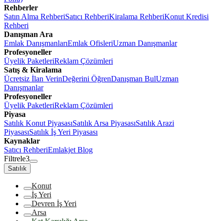
Rehberler
Satın Alma Rehberi
Satıcı Rehberi
Kiralama Rehberi
Konut Kredisi
Rehberi
Danışman Ara
Emlak Danışmanları
Emlak Ofisleri
Uzman Danışmanlar
Profesyoneller
Üyelik Paketleri
Reklam Çözümleri
Satış & Kiralama
Ücretsiz İlan Verin
Değerini Öğren
Danışman Bul
Uzman
Danışmanlar
Profesyoneller
Üyelik Paketleri
Reklam Çözümleri
Piyasa
Satılık Konut Piyasası
Satılık Arsa Piyasası
Satılık Arazi
Piyasası
Satılık İş Yeri Piyasası
Kaynaklar
Satıcı Rehberi
Emlakjet Blog
Filtrele
3
Satılık
Konut
İş Yeri
Devren İş Yeri
Arsa