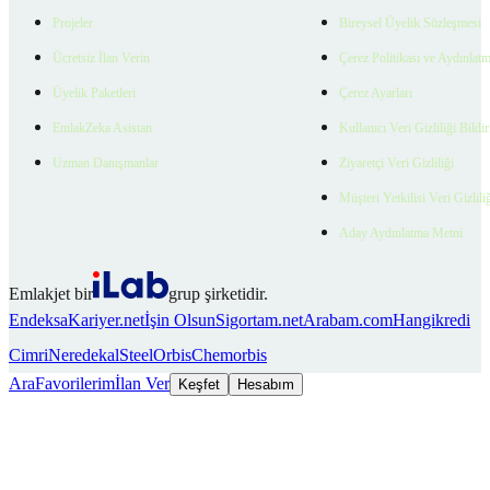
Projeler
Bireysel Üyelik Sözleşmesi
Ücretsiz İlan Verin
Çerez Politikası ve Aydınlat
Üyelik Paketleri
Çerez Ayarları
EmlakZeka Asistan
Kullanıcı Veri Gizliliği Bildi
Uzman Danışmanlar
Ziyaretçi Veri Gizliliği
Müşteri Yetkilisi Veri Gizlili
Aday Aydınlatma Metni
Emlakjet bir
grup şirketidir.
Endeksa
Kariyer.net
İşin Olsun
Sigortam.net
Arabam.com
Hangikredi
Cimri
Neredekal
SteelOrbis
Chemorbis
Ara
Favorilerim
İlan Ver
Keşfet
Hesabım