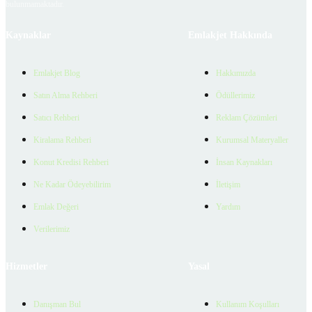
bulunmamaktadır.
Kaynaklar
Emlakjet Hakkında
Emlakjet Blog
Hakkımızda
Satın Alma Rehberi
Ödüllerimiz
Satıcı Rehberi
Reklam Çözümleri
Kiralama Rehberi
Kurumsal Materyaller
Konut Kredisi Rehberi
İnsan Kaynakları
Ne Kadar Ödeyebilirim
İletişim
Emlak Değeri
Yardım
Verilerimiz
Hizmetler
Yasal
Danışman Bul
Kullanım Koşulları