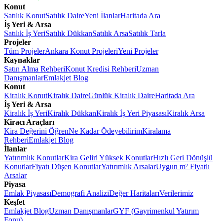
Konut
Satılık Konut
Satılık Daire
Yeni İlanlar
Haritada Ara
İş Yeri & Arsa
Satılık İş Yeri
Satılık Dükkan
Satılık Arsa
Satılık Tarla
Projeler
Tüm Projeler
Ankara Konut Projeleri
Yeni Projeler
Kaynaklar
Satın Alma Rehberi
Konut Kredisi Rehberi
Uzman
Danışmanlar
Emlakjet Blog
Konut
Kiralık Konut
Kiralık Daire
Günlük Kiralık Daire
Haritada Ara
İş Yeri & Arsa
Kiralık İş Yeri
Kiralık Dükkan
Kiralık İş Yeri Piyasası
Kiralık Arsa
Kiracı Araçları
Kira Değerini Öğren
Ne Kadar Ödeyebilirim
Kiralama
Rehberi
Emlakjet Blog
İlanlar
Yatırımlık Konutlar
Kira Geliri Yüksek Konutlar
Hızlı Geri Dönüşlü
Konutlar
Fiyatı Düşen Konutlar
Yatırımlık Arsalar
Uygun m² Fiyatlı
Arsalar
Piyasa
Emlak Piyasası
Demografi Analizi
Değer Haritaları
Verilerimiz
Keşfet
Emlakjet Blog
Uzman Danışmanlar
GYF (Gayrimenkul Yatırım
Fonu)