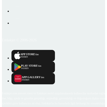
Emlakjet © 2006-2026
APP STORE
'dan
İNDİRİN
PLAY STORE
'dan
İNDİRİN
APP GALLERY
'den
İNDİRİN
Emlakjet.com internet sitesi ve Emlakjet mobil uygulamalarında kullanıcılar tarafından sağlana
ilan, bilgi, içerik ve görselin gerçekliği, orijinalliği, güvenilirliği ve doğruluğuna ilişkin soru
içerikleri giren kullanıcıya ait olup, Emlakjet'in bu hususlarla ilgili herhangi bir sorumluluğu