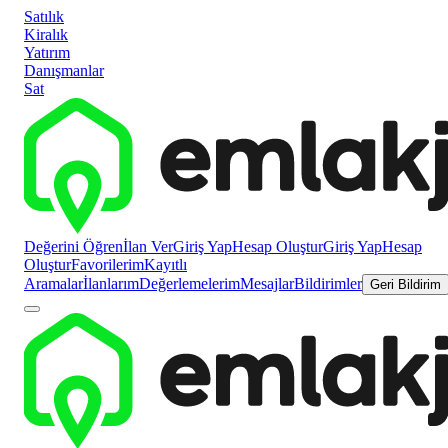
Satılık
Kiralık
Yatırım
Danışmanlar
Sat
Değerini Öğren
İlan Ver
Giriş Yap
Hesap Oluştur
Giriş Yap
Hesap
Oluştur
Favorilerim
Kayıtlı
Aramalar
İlanlarım
Değerlemelerim
Mesajlar
Bildirimler
Geri Bildirim