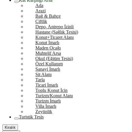
Kat Karşılığı Arsa
Ada
Arazi
Bağ & Bahçe
Çiftlik
Depo, Antrepo İzinli
Hastane (Sağlık Tesisi)
Konut+Ticaret Alanı
Konut İmarlı
Maden Ocağı
Muhtelif Arsa
Okul (Eğitim Tesisi)
Özel Kullanım
Sanayi İmarlı
Sit Alanı
Tarla
Ticari İmarlı
Toplu Konut İçin
Turizm/Konut Alanı
Turizm İmarlı
Villa İmarlı
Zeytinlik
Turistik Tesis
Kiralık