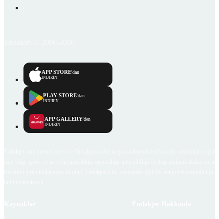
Emlakjet © 2006-2026
APP STORE
'dan
İNDİRİN
PLAY STORE
'dan
İNDİRİN
APP GALLERY
'den
İNDİRİN
Emlakjet.com internet sitesi ve Emlakjet mobil uygulamalarında kullanıcılar tarafından sağlana
ilan, bilgi, içerik ve görselin gerçekliği, orijinalliği, güvenilirliği ve doğruluğuna ilişkin soru
içerikleri giren kullanıcıya ait olup, Emlakjet'in bu hususlarla ilgili herhangi bir sorumluluğu
bulunmamaktadır.
Kaynaklar
Emlakjet Hakkında