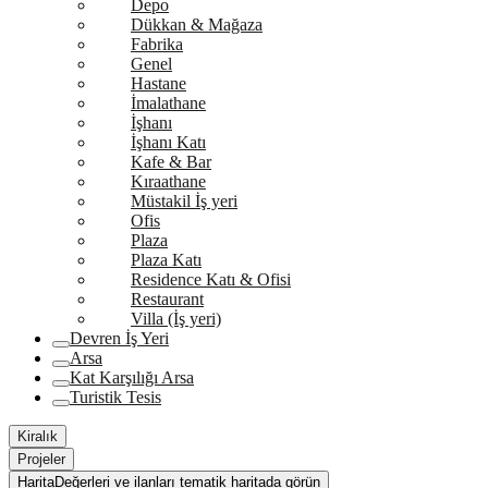
Depo
Dükkan & Mağaza
Fabrika
Genel
Hastane
İmalathane
İşhanı
İşhanı Katı
Kafe & Bar
Kıraathane
Müstakil İş yeri
Ofis
Plaza
Plaza Katı
Residence Katı & Ofisi
Restaurant
Villa (İş yeri)
Devren İş Yeri
Arsa
Kat Karşılığı Arsa
Turistik Tesis
Kiralık
Projeler
Harita
Değerleri ve ilanları tematik haritada görün