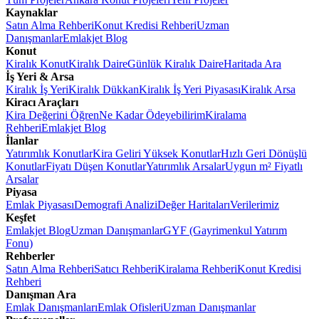
Kaynaklar
Satın Alma Rehberi
Konut Kredisi Rehberi
Uzman
Danışmanlar
Emlakjet Blog
Konut
Kiralık Konut
Kiralık Daire
Günlük Kiralık Daire
Haritada Ara
İş Yeri & Arsa
Kiralık İş Yeri
Kiralık Dükkan
Kiralık İş Yeri Piyasası
Kiralık Arsa
Kiracı Araçları
Kira Değerini Öğren
Ne Kadar Ödeyebilirim
Kiralama
Rehberi
Emlakjet Blog
İlanlar
Yatırımlık Konutlar
Kira Geliri Yüksek Konutlar
Hızlı Geri Dönüşlü
Konutlar
Fiyatı Düşen Konutlar
Yatırımlık Arsalar
Uygun m² Fiyatlı
Arsalar
Piyasa
Emlak Piyasası
Demografi Analizi
Değer Haritaları
Verilerimiz
Keşfet
Emlakjet Blog
Uzman Danışmanlar
GYF (Gayrimenkul Yatırım
Fonu)
Rehberler
Satın Alma Rehberi
Satıcı Rehberi
Kiralama Rehberi
Konut Kredisi
Rehberi
Danışman Ara
Emlak Danışmanları
Emlak Ofisleri
Uzman Danışmanlar