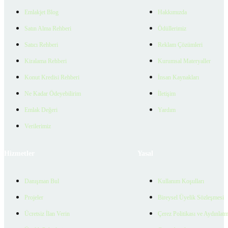
Emlakjet Blog
Hakkımızda
Satın Alma Rehberi
Ödüllerimiz
Satıcı Rehberi
Reklam Çözümleri
Kiralama Rehberi
Kurumsal Materyaller
Konut Kredisi Rehberi
İnsan Kaynakları
Ne Kadar Ödeyebilirim
İletişim
Emlak Değeri
Yardım
Verilerimiz
Hizmetler
Yasal
Danışman Bul
Kullanım Koşulları
Projeler
Bireysel Üyelik Sözleşmesi
Ücretsiz İlan Verin
Çerez Politikası ve Aydınlat