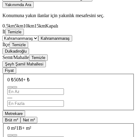
Yakınımda Ara
Konumuna yakın ilanlar için yakınlık mesafesini seç.
0.5km
5km
10km
15km
Kapalı
İl
Temizle
Kahramanmaraş
İlçe
Temizle
Dulkadiroğlu
Semt/Mahalle
Temizle
Şeyh Şamil Mahallesi
Fiyat
0 ₺
50M+ ₺
—
Metrekare
Brüt m²
Net m²
0 m²
1B+ m²