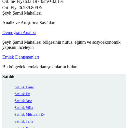
Ort. m² Fiyatı
33.197 ₺/m²
+
32.1
%
Ort. Fiyat
6.539.809 ₺
Şeyh Şamil Mahallesi
Analiz ve Araştırma Sayfaları
Demografi Analizi
Şeyh Şamil Mahallesi bölgesinin nüfus, eğitim ve sosyoekonomik
yapısını inceleyin
Emlak Danışmanları
Bu bölgedeki emlak danışmanlarını bulun
Satılık
Satılık Daire
Satılık Ev
Satılık Arsa
Satılık Villa
Satılık Müstakil Ev
Satılık Tarla