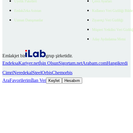
Üyelik Paketleri
Çerez Ayarları
EmlakZeka Asistan
Kullanıcı Veri Gizliliği Bildi
Uzman Danışmanlar
Ziyaretçi Veri Gizliliği
Müşteri Yetkilisi Veri Gizlili
Aday Aydınlatma Metni
Emlakjet bir
grup şirketidir.
Endeksa
Kariyer.net
İşin Olsun
Sigortam.net
Arabam.com
Hangikredi
Cimri
Neredekal
SteelOrbis
Chemorbis
Ara
Favorilerim
İlan Ver
Keşfet
Hesabım