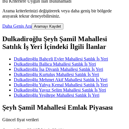
Bu Kriterlere Uygun İlan Bulunamadı
Arama kriterlerinizi değiştirerek veya daha geniş bir bölgede
arayarak tekrar deneyebilirsiniz.
Daha Geniş Ara
Aramayı Kaydet
Dulkadiroğlu Şeyh Şamil Mahallesi
Satılık İş Yeri İçindeki İlgili İlanlar
Dulkadiroğlu Bahçeli Evler Mahallesi Satılık İş Yeri
Dulkadiroğlu Ballıca Mahallesi Satılık İş Yeri
Dulkadiroğlu İsa Divanlı Mahallesi Satılık İş Yeri
Dulkadiroğlu Kurtuluş Mahallesi Satılık İş Yeri
Dulkadiroğlu Mehmet Akif Mahallesi Satılık İş Yeri
Dulkadiroğlu Yahya Kemal Mahallesi Satılık İş Yeri
Dulkadiroğlu Yavuz Selim Mahallesi Satılık İş Yeri
Dulkadiroğlu Yeşiltepe Mahallesi Satılık İş Yeri
Şeyh Şamil Mahallesi Emlak Piyasası
Güncel fiyat verileri