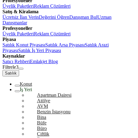
Profesyoneller
Üyelik Paketleri
Reklam Çözümleri
Satış & Kiralama
Ücretsiz İlan Verin
Değerini Öğren
Danışman Bul
Uzman
Danışmanlar
Profesyoneller
Üyelik Paketleri
Reklam Çözümleri
Piyasa
Satılık Konut Piyasası
Satılık Arsa Piyasası
Satılık Arazi
Piyasası
Satılık İş Yeri Piyasası
Kaynaklar
Satıcı Rehberi
Emlakjet Blog
Filtrele
3
Satılık
Konut
İş Yeri
Apartman Dairesi
Atölye
AVM
Benzin İstasyonu
Bina
Büfe
Büro
Çiftlik