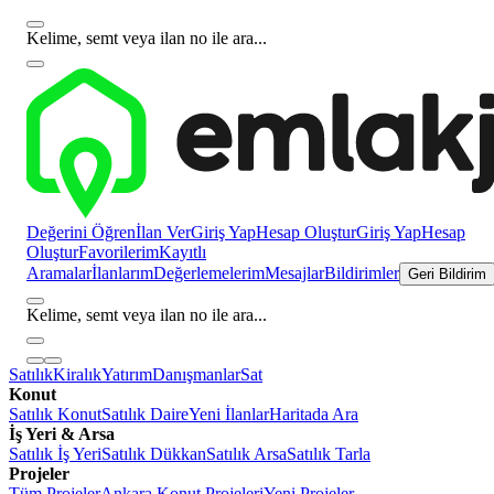
Kelime, semt veya ilan no ile ara...
Değerini Öğren
İlan Ver
Giriş Yap
Hesap Oluştur
Giriş Yap
Hesap
Oluştur
Favorilerim
Kayıtlı
Aramalar
İlanlarım
Değerlemelerim
Mesajlar
Bildirimler
Geri Bildirim
Kelime, semt veya ilan no ile ara...
Satılık
Kiralık
Yatırım
Danışmanlar
Sat
Konut
Satılık Konut
Satılık Daire
Yeni İlanlar
Haritada Ara
İş Yeri & Arsa
Satılık İş Yeri
Satılık Dükkan
Satılık Arsa
Satılık Tarla
Projeler
Tüm Projeler
Ankara Konut Projeleri
Yeni Projeler