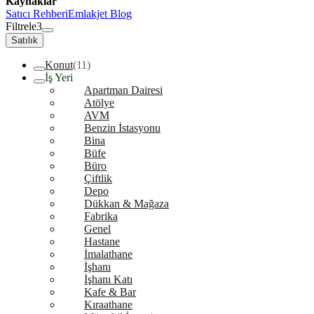
Kaynaklar
Satıcı Rehberi
Emlakjet Blog
Filtrele
3
Satılık
Konut
(11)
İş Yeri
Apartman Dairesi
Atölye
AVM
Benzin İstasyonu
Bina
Büfe
Büro
Çiftlik
Depo
Dükkan & Mağaza
Fabrika
Genel
Hastane
İmalathane
İşhanı
İşhanı Katı
Kafe & Bar
Kıraathane