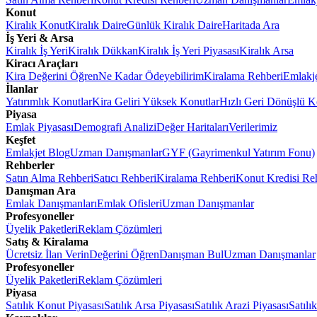
Konut
Kiralık Konut
Kiralık Daire
Günlük Kiralık Daire
Haritada Ara
İş Yeri & Arsa
Kiralık İş Yeri
Kiralık Dükkan
Kiralık İş Yeri Piyasası
Kiralık Arsa
Kiracı Araçları
Kira Değerini Öğren
Ne Kadar Ödeyebilirim
Kiralama Rehberi
Emlakj
İlanlar
Yatırımlık Konutlar
Kira Geliri Yüksek Konutlar
Hızlı Geri Dönüşlü K
Piyasa
Emlak Piyasası
Demografi Analizi
Değer Haritaları
Verilerimiz
Keşfet
Emlakjet Blog
Uzman Danışmanlar
GYF (Gayrimenkul Yatırım Fonu)
Rehberler
Satın Alma Rehberi
Satıcı Rehberi
Kiralama Rehberi
Konut Kredisi Re
Danışman Ara
Emlak Danışmanları
Emlak Ofisleri
Uzman Danışmanlar
Profesyoneller
Üyelik Paketleri
Reklam Çözümleri
Satış & Kiralama
Ücretsiz İlan Verin
Değerini Öğren
Danışman Bul
Uzman Danışmanlar
Profesyoneller
Üyelik Paketleri
Reklam Çözümleri
Piyasa
Satılık Konut Piyasası
Satılık Arsa Piyasası
Satılık Arazi Piyasası
Satılı