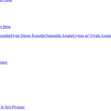
et Blog
onutlar
Fiyatı Düşen Konutlar
Yatırımlık Arsalar
Uygun m² Fiyatlı Arsala
hberi
k İş Yeri Piyasası