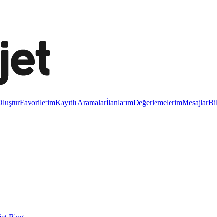
luştur
Favorilerim
Kayıtlı Aramalar
İlanlarım
Değerlemelerim
Mesajlar
Bi
et Blog