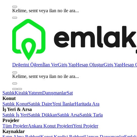
Kelime, semt veya ilan no ile ara...
Değerini Öğren
İlan Ver
Giriş Yap
Hesap Oluştur
Giriş Yap
Hesap O
Kelime, semt veya ilan no ile ara...
Satılık
Kiralık
Yatırım
Danışmanlar
Sat
Konut
Satılık Konut
Satılık Daire
Yeni İlanlar
Haritada Ara
İş Yeri & Arsa
Satılık İş Yeri
Satılık Dükkan
Satılık Arsa
Satılık Tarla
Projeler
Tüm Projeler
Ankara Konut Projeleri
Yeni Projeler
Kaynaklar
Satın Alma Rehberi
Konut Kredisi Rehberi
Uzman Danışmanlar
Emlakj