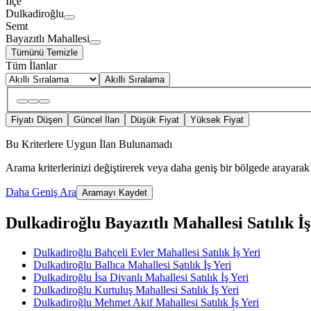
İlçe
Dulkadiroğlu
Semt
Bayazıtlı Mahallesi
Tümünü Temizle
Tüm İlanlar
Akıllı Sıralama
Fiyatı Düşen
Güncel İlan
Düşük Fiyat
Yüksek Fiyat
Bu Kriterlere Uygun İlan Bulunamadı
Arama kriterlerinizi değiştirerek veya daha geniş bir bölgede arayarak 
Daha Geniş Ara
Aramayı Kaydet
Dulkadiroğlu Bayazıtlı Mahallesi Satılık İş 
Dulkadiroğlu Bahçeli Evler Mahallesi Satılık İş Yeri
Dulkadiroğlu Ballıca Mahallesi Satılık İş Yeri
Dulkadiroğlu İsa Divanlı Mahallesi Satılık İş Yeri
Dulkadiroğlu Kurtuluş Mahallesi Satılık İş Yeri
Dulkadiroğlu Mehmet Akif Mahallesi Satılık İş Yeri