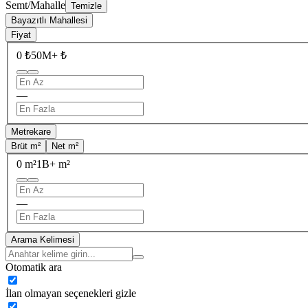
Semt/Mahalle
Temizle
Bayazıtlı Mahallesi
Fiyat
0 ₺
50M+ ₺
—
Metrekare
Brüt m²
Net m²
0 m²
1B+ m²
—
Arama Kelimesi
Otomatik ara
İlan olmayan seçenekleri gizle