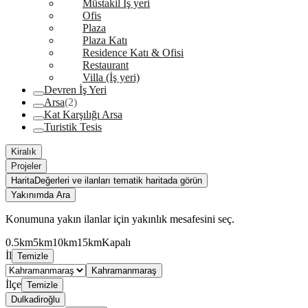
Müstakil İş yeri
Ofis
Plaza
Plaza Katı
Residence Katı & Ofisi
Restaurant
Villa (İş yeri)
Devren İş Yeri
Arsa
(2)
Kat Karşılığı Arsa
Turistik Tesis
Kiralık
Projeler
Harita
Değerleri ve ilanları tematik haritada görün
Yakınımda Ara
Konumuna yakın ilanlar için yakınlık mesafesini seç.
0.5km
5km
10km
15km
Kapalı
İl
Temizle
Kahramanmaraş
İlçe
Temizle
Dulkadiroğlu