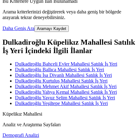
Bu Kriterlere Uygun İlan Bulunamadı
Arama kriterlerinizi değiştirerek veya daha geniş bir bölgede
arayarak tekrar deneyebilirsiniz.
Daha Geniş Ara
Aramayı Kaydet
Dulkadiroğlu Küpelikız Mahallesi Satılık
İş Yeri İçindeki İlgili İlanlar
Dulkadiroğlu Bahçeli Evler Mahallesi Satılık İş Yeri
Dulkadiroğlu Ballıca Mahallesi Satılık İş Yeri
Dulkadiroğlu İsa Divanlı Mahallesi Satılık İş Yeri
Dulkadiroğlu Kurtuluş Mahallesi Satılık İş Yeri
Dulkadiroğlu Mehmet Akif Mahallesi Satılık İş Yeri
Dulkadiroğlu Yahya Kemal Mahallesi Satılık İş Yeri
Dulkadiroğlu Yavuz Selim Mahallesi Satılık İş Yeri
Dulkadiroğlu Yeşiltepe Mahallesi Satılık İş Yeri
Küpelikız Mahallesi
Analiz ve Araştırma Sayfaları
Demografi Analizi