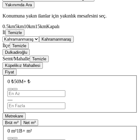
Yakınımda Ara
Konumuna yakın ilanlar için yakınlık mesafesini seç.
0.5km
5km
10km
15km
Kapalı
İl
Temizle
Kahramanmaraş
İlçe
Temizle
Dulkadiroğlu
Semt/Mahalle
Temizle
Küpelikız Mahallesi
Fiyat
0 ₺
50M+ ₺
—
Metrekare
Brüt m²
Net m²
0 m²
1B+ m²