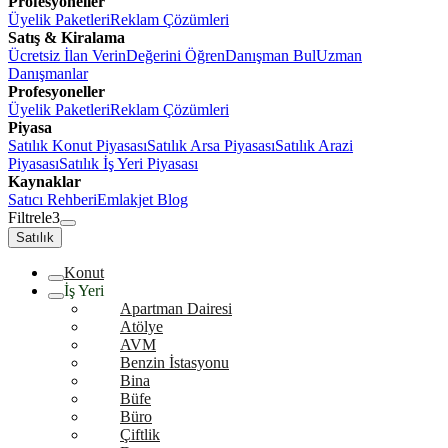
Profesyoneller
Üyelik Paketleri
Reklam Çözümleri
Satış & Kiralama
Ücretsiz İlan Verin
Değerini Öğren
Danışman Bul
Uzman
Danışmanlar
Profesyoneller
Üyelik Paketleri
Reklam Çözümleri
Piyasa
Satılık Konut Piyasası
Satılık Arsa Piyasası
Satılık Arazi
Piyasası
Satılık İş Yeri Piyasası
Kaynaklar
Satıcı Rehberi
Emlakjet Blog
Filtrele
3
Satılık
Konut
İş Yeri
Apartman Dairesi
Atölye
AVM
Benzin İstasyonu
Bina
Büfe
Büro
Çiftlik