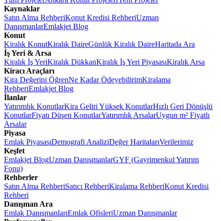
Kaynaklar
Satın Alma Rehberi
Konut Kredisi Rehberi
Uzman
Danışmanlar
Emlakjet Blog
Konut
Kiralık Konut
Kiralık Daire
Günlük Kiralık Daire
Haritada Ara
İş Yeri & Arsa
Kiralık İş Yeri
Kiralık Dükkan
Kiralık İş Yeri Piyasası
Kiralık Arsa
Kiracı Araçları
Kira Değerini Öğren
Ne Kadar Ödeyebilirim
Kiralama
Rehberi
Emlakjet Blog
İlanlar
Yatırımlık Konutlar
Kira Geliri Yüksek Konutlar
Hızlı Geri Dönüşlü
Konutlar
Fiyatı Düşen Konutlar
Yatırımlık Arsalar
Uygun m² Fiyatlı
Arsalar
Piyasa
Emlak Piyasası
Demografi Analizi
Değer Haritaları
Verilerimiz
Keşfet
Emlakjet Blog
Uzman Danışmanlar
GYF (Gayrimenkul Yatırım
Fonu)
Rehberler
Satın Alma Rehberi
Satıcı Rehberi
Kiralama Rehberi
Konut Kredisi
Rehberi
Danışman Ara
Emlak Danışmanları
Emlak Ofisleri
Uzman Danışmanlar