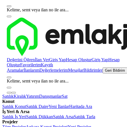
Kelime, semt veya ilan no ile ara...
Değerini Öğren
İlan Ver
Giriş Yap
Hesap Oluştur
Giriş Yap
Hesap
Oluştur
Favorilerim
Kayıtlı
Aramalar
İlanlarım
Değerlemelerim
Mesajlar
Bildirimler
Geri Bildirim
Kelime, semt veya ilan no ile ara...
Satılık
Kiralık
Yatırım
Danışmanlar
Sat
Konut
Satılık Konut
Satılık Daire
Yeni İlanlar
Haritada Ara
İş Yeri & Arsa
Satılık İş Yeri
Satılık Dükkan
Satılık Arsa
Satılık Tarla
Projeler
Tüm Projeler
Ankara Konut Projeleri
Yeni Projeler