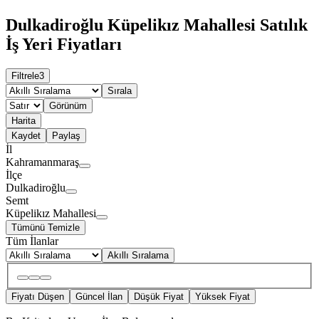
Dulkadiroğlu Küpelikız Mahallesi Satılık
İş Yeri Fiyatları
Filtrele
3
Sırala
Görünüm
Harita
Kaydet
Paylaş
İl
Kahramanmaraş
İlçe
Dulkadiroğlu
Semt
Küpelikız Mahallesi
Tümünü Temizle
Tüm İlanlar
Akıllı Sıralama
Fiyatı Düşen
Güncel İlan
Düşük Fiyat
Yüksek Fiyat