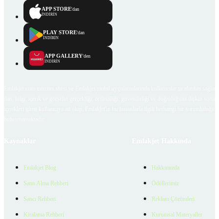
APP STORE
'dan
İNDİRİN
PLAY STORE
'dan
İNDİRİN
APP GALLERY
'den
İNDİRİN
Emlakjet.com internet sitesi ve Emlakjet mobil uygulamalarında kullanıcılar tarafından sağlana
ilan, bilgi, içerik ve görselin gerçekliği, orijinalliği, güvenilirliği ve doğruluğuna ilişkin soru
içerikleri giren kullanıcıya ait olup, Emlakjet'in bu hususlarla ilgili herhangi bir sorumluluğu
bulunmamaktadır.
Kaynaklar
Emlakjet Hakkında
Emlakjet Blog
Hakkımızda
Satın Alma Rehberi
Ödüllerimiz
Satıcı Rehberi
Reklam Çözümleri
Kiralama Rehberi
Kurumsal Materyaller