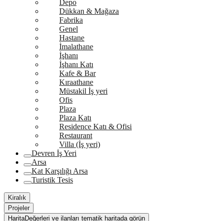
Depo
Dükkan & Mağaza
Fabrika
Genel
Hastane
İmalathane
İşhanı
İşhanı Katı
Kafe & Bar
Kıraathane
Müstakil İş yeri
Ofis
Plaza
Plaza Katı
Residence Katı & Ofisi
Restaurant
Villa (İş yeri)
Devren İş Yeri
Arsa
Kat Karşılığı Arsa
Turistik Tesis
Kiralık
Projeler
Harita
Değerleri ve ilanları tematik haritada görün