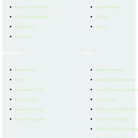
Konut Kredisi Rehberi
İnsan Kaynakları
Ne Kadar Ödeyebilirim
İletişim
Emlak Değeri
Yardım
Verilerimiz
Hizmetler
Yasal
Danışman Bul
Kullanım Koşulları
Projeler
Bireysel Üyelik Sözleşmesi
Ücretsiz İlan Verin
Çerez Politikası ve Aydınlat
Üyelik Paketleri
Çerez Ayarları
EmlakZeka Asistan
Kullanıcı Veri Gizliliği Bildi
Uzman Danışmanlar
Ziyaretçi Veri Gizliliği
Müşteri Yetkilisi Veri Gizlili