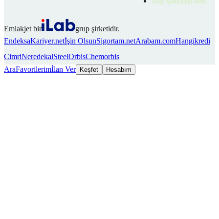
Aday Aydınlatma Metni
Emlakjet bir
grup şirketidir.
Endeksa
Kariyer.net
İşin Olsun
Sigortam.net
Arabam.com
Hangikredi
Cimri
Neredekal
SteelOrbis
Chemorbis
Ara
Favorilerim
İlan Ver
Keşfet
Hesabım