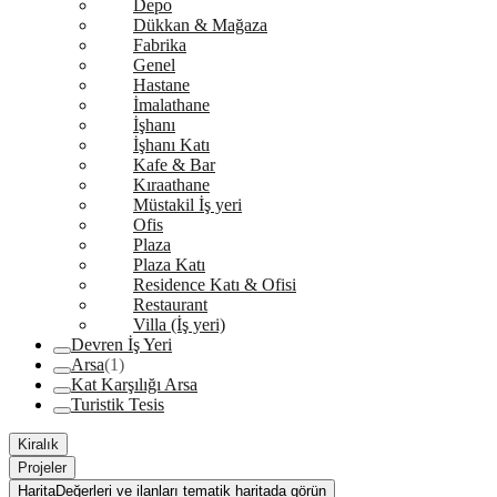
Depo
Dükkan & Mağaza
Fabrika
Genel
Hastane
İmalathane
İşhanı
İşhanı Katı
Kafe & Bar
Kıraathane
Müstakil İş yeri
Ofis
Plaza
Plaza Katı
Residence Katı & Ofisi
Restaurant
Villa (İş yeri)
Devren İş Yeri
Arsa
(1)
Kat Karşılığı Arsa
Turistik Tesis
Kiralık
Projeler
Harita
Değerleri ve ilanları tematik haritada görün