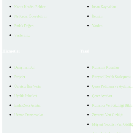
Konut Kredisi Rehberi
İnsan Kaynakları
Ne Kadar Ödeyebilirim
İletişim
Emlak Değeri
Yardım
Verilerimiz
Hizmetler
Yasal
Danışman Bul
Kullanım Koşulları
Projeler
Bireysel Üyelik Sözleşmesi
Ücretsiz İlan Verin
Çerez Politikası ve Aydınlat
Üyelik Paketleri
Çerez Ayarları
EmlakZeka Asistan
Kullanıcı Veri Gizliliği Bildi
Uzman Danışmanlar
Ziyaretçi Veri Gizliliği
Müşteri Yetkilisi Veri Gizlili