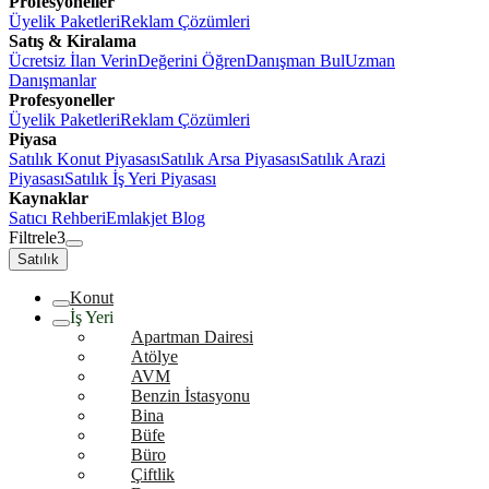
Profesyoneller
Üyelik Paketleri
Reklam Çözümleri
Satış & Kiralama
Ücretsiz İlan Verin
Değerini Öğren
Danışman Bul
Uzman
Danışmanlar
Profesyoneller
Üyelik Paketleri
Reklam Çözümleri
Piyasa
Satılık Konut Piyasası
Satılık Arsa Piyasası
Satılık Arazi
Piyasası
Satılık İş Yeri Piyasası
Kaynaklar
Satıcı Rehberi
Emlakjet Blog
Filtrele
3
Satılık
Konut
İş Yeri
Apartman Dairesi
Atölye
AVM
Benzin İstasyonu
Bina
Büfe
Büro
Çiftlik