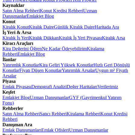
Kaynaklar
Satın Alma Rehberi
Konut Kredisi Rehberi
Uzman
Danışmanlar
Emlakjet Blog
Konut
Kiralık Konut
Kiralık Daire
Günlük Kiralık Daire
Haritada Ara
İş Yeri & Arsa
Kiralık İş Yeri
Kiralık Dükkan
Kiralık İş Yeri Piyasası
Kiralık Arsa
Kiracı Araçları
Kira Değerini Öğren
Ne Kadar Ödeyebilirim
Kiralama
Rehberi
Emlakjet Blog
İlanlar
Yatırımlık Konutlar
Kira Geliri Yüksek Konutlar
Hızlı Geri Dönüşlü
Konutlar
Fiyatı Düşen Konutlar
Yatırımlık Arsalar
Uygun m² Fiyatlı
Arsalar
Piyasa
Emlak Piyasası
Demografi Analizi
Değer Haritaları
Verilerimiz
Keşfet
Emlakjet Blog
Uzman Danışmanlar
GYF (Gayrimenkul Yatırım
Fonu)
Rehberler
Satın Alma Rehberi
Satıcı Rehberi
Kiralama Rehberi
Konut Kredisi
Rehberi
Danışman Ara
Emlak Danışmanları
Emlak Ofisleri
Uzman Danışmanlar