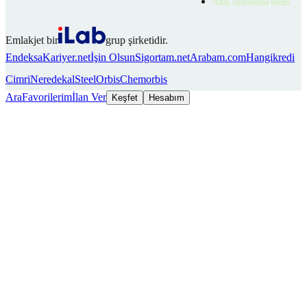
Aday Aydınlatma Metni
Emlakjet bir
grup şirketidir.
Endeksa
Kariyer.net
İşin Olsun
Sigortam.net
Arabam.com
Hangikredi
Cimri
Neredekal
SteelOrbis
Chemorbis
Ara
Favorilerim
İlan Ver
Keşfet
Hesabım