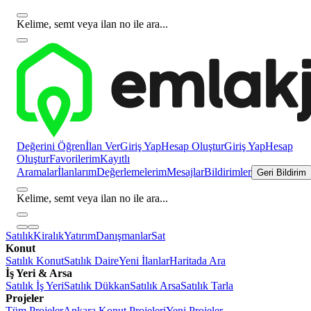
Kelime, semt veya ilan no ile ara...
Değerini Öğren
İlan Ver
Giriş Yap
Hesap Oluştur
Giriş Yap
Hesap
Oluştur
Favorilerim
Kayıtlı
Aramalar
İlanlarım
Değerlemelerim
Mesajlar
Bildirimler
Geri Bildirim
Kelime, semt veya ilan no ile ara...
Satılık
Kiralık
Yatırım
Danışmanlar
Sat
Konut
Satılık Konut
Satılık Daire
Yeni İlanlar
Haritada Ara
İş Yeri & Arsa
Satılık İş Yeri
Satılık Dükkan
Satılık Arsa
Satılık Tarla
Projeler
Tüm Projeler
Ankara Konut Projeleri
Yeni Projeler