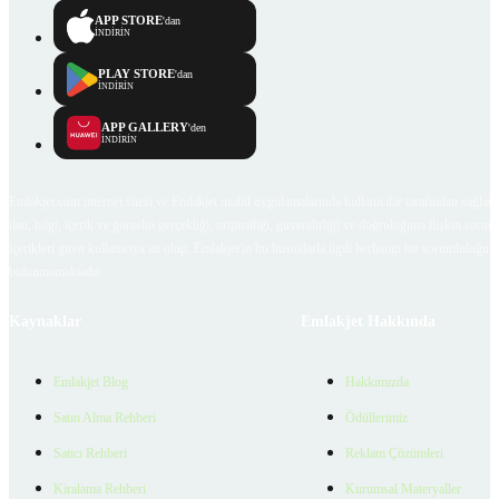
APP STORE
'dan
İNDİRİN
PLAY STORE
'dan
İNDİRİN
APP GALLERY
'den
İNDİRİN
Emlakjet.com internet sitesi ve Emlakjet mobil uygulamalarında kullanıcılar tarafından sağlana
ilan, bilgi, içerik ve görselin gerçekliği, orijinalliği, güvenilirliği ve doğruluğuna ilişkin soru
içerikleri giren kullanıcıya ait olup, Emlakjet'in bu hususlarla ilgili herhangi bir sorumluluğu
bulunmamaktadır.
Kaynaklar
Emlakjet Hakkında
Emlakjet Blog
Hakkımızda
Satın Alma Rehberi
Ödüllerimiz
Satıcı Rehberi
Reklam Çözümleri
Kiralama Rehberi
Kurumsal Materyaller