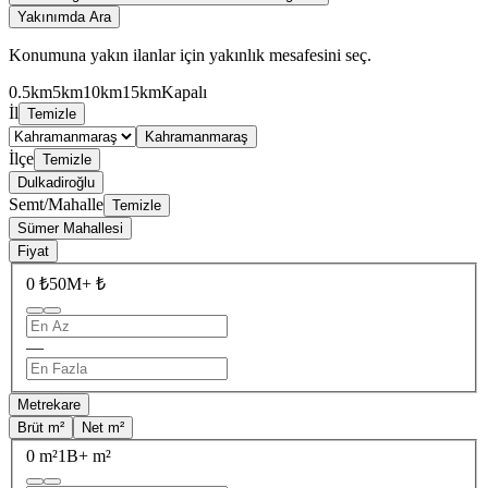
Yakınımda Ara
Konumuna yakın ilanlar için yakınlık mesafesini seç.
0.5km
5km
10km
15km
Kapalı
İl
Temizle
Kahramanmaraş
İlçe
Temizle
Dulkadiroğlu
Semt/Mahalle
Temizle
Sümer Mahallesi
Fiyat
0 ₺
50M+ ₺
—
Metrekare
Brüt m²
Net m²
0 m²
1B+ m²