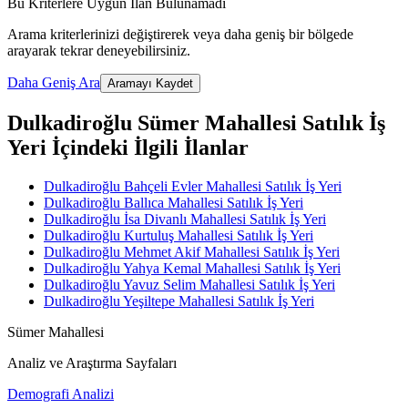
Bu Kriterlere Uygun İlan Bulunamadı
Arama kriterlerinizi değiştirerek veya daha geniş bir bölgede
arayarak tekrar deneyebilirsiniz.
Daha Geniş Ara
Aramayı Kaydet
Dulkadiroğlu Sümer Mahallesi Satılık İş
Yeri İçindeki İlgili İlanlar
Dulkadiroğlu Bahçeli Evler Mahallesi Satılık İş Yeri
Dulkadiroğlu Ballıca Mahallesi Satılık İş Yeri
Dulkadiroğlu İsa Divanlı Mahallesi Satılık İş Yeri
Dulkadiroğlu Kurtuluş Mahallesi Satılık İş Yeri
Dulkadiroğlu Mehmet Akif Mahallesi Satılık İş Yeri
Dulkadiroğlu Yahya Kemal Mahallesi Satılık İş Yeri
Dulkadiroğlu Yavuz Selim Mahallesi Satılık İş Yeri
Dulkadiroğlu Yeşiltepe Mahallesi Satılık İş Yeri
Sümer Mahallesi
Analiz ve Araştırma Sayfaları
Demografi Analizi