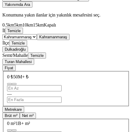
Yakınımda Ara
Konumuna yakın ilanlar için yakınlık mesafesini seç.
0.5km
5km
10km
15km
Kapalı
İl
Temizle
Kahramanmaraş
İlçe
Temizle
Dulkadiroğlu
Semt/Mahalle
Temizle
Turan Mahallesi
Fiyat
0 ₺
50M+ ₺
—
Metrekare
Brüt m²
Net m²
0 m²
1B+ m²