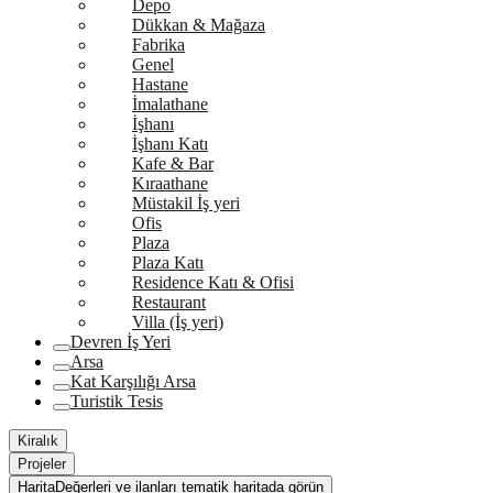
Depo
Dükkan & Mağaza
Fabrika
Genel
Hastane
İmalathane
İşhanı
İşhanı Katı
Kafe & Bar
Kıraathane
Müstakil İş yeri
Ofis
Plaza
Plaza Katı
Residence Katı & Ofisi
Restaurant
Villa (İş yeri)
Devren İş Yeri
Arsa
Kat Karşılığı Arsa
Turistik Tesis
Kiralık
Projeler
Harita
Değerleri ve ilanları tematik haritada görün