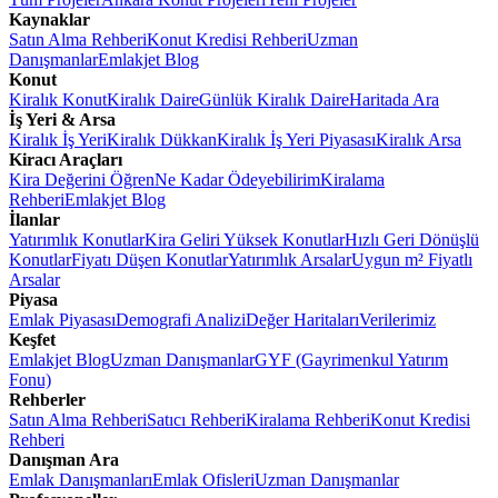
Kaynaklar
Satın Alma Rehberi
Konut Kredisi Rehberi
Uzman
Danışmanlar
Emlakjet Blog
Konut
Kiralık Konut
Kiralık Daire
Günlük Kiralık Daire
Haritada Ara
İş Yeri & Arsa
Kiralık İş Yeri
Kiralık Dükkan
Kiralık İş Yeri Piyasası
Kiralık Arsa
Kiracı Araçları
Kira Değerini Öğren
Ne Kadar Ödeyebilirim
Kiralama
Rehberi
Emlakjet Blog
İlanlar
Yatırımlık Konutlar
Kira Geliri Yüksek Konutlar
Hızlı Geri Dönüşlü
Konutlar
Fiyatı Düşen Konutlar
Yatırımlık Arsalar
Uygun m² Fiyatlı
Arsalar
Piyasa
Emlak Piyasası
Demografi Analizi
Değer Haritaları
Verilerimiz
Keşfet
Emlakjet Blog
Uzman Danışmanlar
GYF (Gayrimenkul Yatırım
Fonu)
Rehberler
Satın Alma Rehberi
Satıcı Rehberi
Kiralama Rehberi
Konut Kredisi
Rehberi
Danışman Ara
Emlak Danışmanları
Emlak Ofisleri
Uzman Danışmanlar