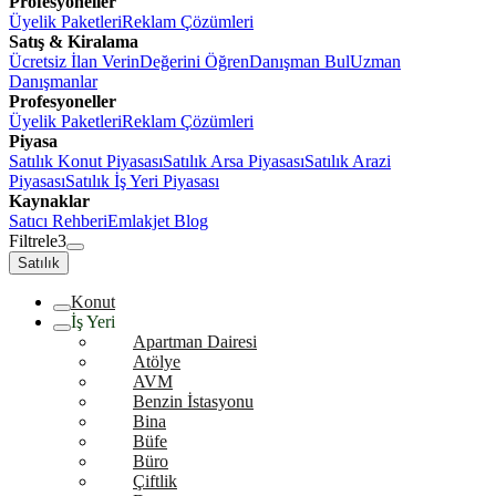
Profesyoneller
Üyelik Paketleri
Reklam Çözümleri
Satış & Kiralama
Ücretsiz İlan Verin
Değerini Öğren
Danışman Bul
Uzman
Danışmanlar
Profesyoneller
Üyelik Paketleri
Reklam Çözümleri
Piyasa
Satılık Konut Piyasası
Satılık Arsa Piyasası
Satılık Arazi
Piyasası
Satılık İş Yeri Piyasası
Kaynaklar
Satıcı Rehberi
Emlakjet Blog
Filtrele
3
Satılık
Konut
İş Yeri
Apartman Dairesi
Atölye
AVM
Benzin İstasyonu
Bina
Büfe
Büro
Çiftlik