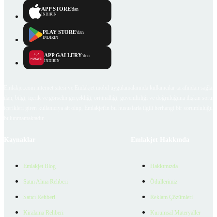
APP STORE
'dan
İNDİRİN
PLAY STORE
'dan
İNDİRİN
APP GALLERY
'den
İNDİRİN
Emlakjet.com internet sitesi ve Emlakjet mobil uygulamalarında kullanıcılar tarafından sağlana
ilan, bilgi, içerik ve görselin gerçekliği, orijinalliği, güvenilirliği ve doğruluğuna ilişkin soru
içerikleri giren kullanıcıya ait olup, Emlakjet'in bu hususlarla ilgili herhangi bir sorumluluğu
bulunmamaktadır.
Kaynaklar
Emlakjet Hakkında
Emlakjet Blog
Hakkımızda
Satın Alma Rehberi
Ödüllerimiz
Satıcı Rehberi
Reklam Çözümleri
Kiralama Rehberi
Kurumsal Materyaller