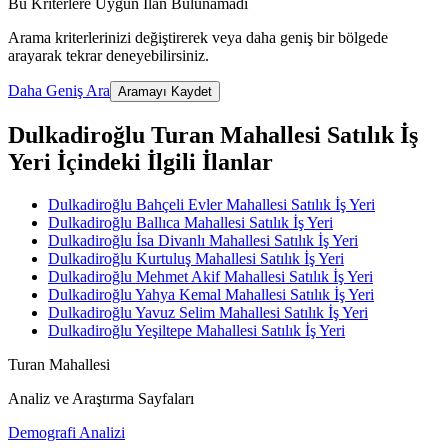
Bu Kriterlere Uygun İlan Bulunamadı
Arama kriterlerinizi değiştirerek veya daha geniş bir bölgede
arayarak tekrar deneyebilirsiniz.
Daha Geniş Ara
Aramayı Kaydet
Dulkadiroğlu Turan Mahallesi Satılık İş
Yeri İçindeki İlgili İlanlar
Dulkadiroğlu Bahçeli Evler Mahallesi Satılık İş Yeri
Dulkadiroğlu Ballıca Mahallesi Satılık İş Yeri
Dulkadiroğlu İsa Divanlı Mahallesi Satılık İş Yeri
Dulkadiroğlu Kurtuluş Mahallesi Satılık İş Yeri
Dulkadiroğlu Mehmet Akif Mahallesi Satılık İş Yeri
Dulkadiroğlu Yahya Kemal Mahallesi Satılık İş Yeri
Dulkadiroğlu Yavuz Selim Mahallesi Satılık İş Yeri
Dulkadiroğlu Yeşiltepe Mahallesi Satılık İş Yeri
Turan Mahallesi
Analiz ve Araştırma Sayfaları
Demografi Analizi