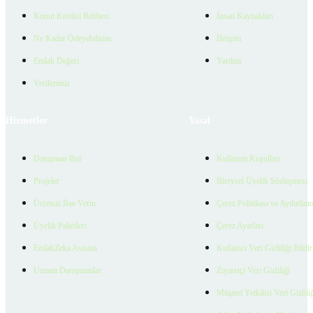
Konut Kredisi Rehberi
İnsan Kaynakları
Ne Kadar Ödeyebilirim
İletişim
Emlak Değeri
Yardım
Verilerimiz
Hizmetler
Yasal
Danışman Bul
Kullanım Koşulları
Projeler
Bireysel Üyelik Sözleşmesi
Ücretsiz İlan Verin
Çerez Politikası ve Aydınlat
Üyelik Paketleri
Çerez Ayarları
EmlakZeka Asistan
Kullanıcı Veri Gizliliği Bildi
Uzman Danışmanlar
Ziyaretçi Veri Gizliliği
Müşteri Yetkilisi Veri Gizlili