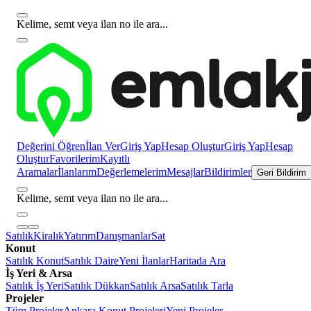
Kelime, semt veya ilan no ile ara...
Değerini Öğren
İlan Ver
Giriş Yap
Hesap Oluştur
Giriş Yap
Hesap
Oluştur
Favorilerim
Kayıtlı
Aramalar
İlanlarım
Değerlemelerim
Mesajlar
Bildirimler
Geri Bildirim
Kelime, semt veya ilan no ile ara...
Satılık
Kiralık
Yatırım
Danışmanlar
Sat
Konut
Satılık Konut
Satılık Daire
Yeni İlanlar
Haritada Ara
İş Yeri & Arsa
Satılık İş Yeri
Satılık Dükkan
Satılık Arsa
Satılık Tarla
Projeler
Tüm Projeler
Ankara Konut Projeleri
Yeni Projeler