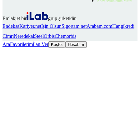
Aday Aydınlatma Metni
Emlakjet bir
grup şirketidir.
Endeksa
Kariyer.net
İşin Olsun
Sigortam.net
Arabam.com
Hangikredi
Cimri
Neredekal
SteelOrbis
Chemorbis
Ara
Favorilerim
İlan Ver
Keşfet
Hesabım