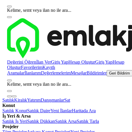
Kelime, semt veya ilan no ile ara...
Değerini Öğren
İlan Ver
Giriş Yap
Hesap Oluştur
Giriş Yap
Hesap
Oluştur
Favorilerim
Kayıtlı
Aramalar
İlanlarım
Değerlemelerim
Mesajlar
Bildirimler
Geri Bildirim
Kelime, semt veya ilan no ile ara...
Satılık
Kiralık
Yatırım
Danışmanlar
Sat
Konut
Satılık Konut
Satılık Daire
Yeni İlanlar
Haritada Ara
İş Yeri & Arsa
Satılık İş Yeri
Satılık Dükkan
Satılık Arsa
Satılık Tarla
Projeler
Tüm Projeler
Ankara Konut Projeleri
Yeni Projeler