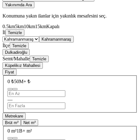
Yakınımda Ara
Konumuna yakın ilanlar için yakınlık mesafesini seç.
0.5km
5km
10km
15km
Kapalı
İl
Temizle
Kahramanmaraş
İlçe
Temizle
Dulkadiroğlu
Semt/Mahalle
Temizle
Küpelikız Mahallesi
Fiyat
0 ₺
50M+ ₺
—
Metrekare
Brüt m²
Net m²
0 m²
1B+ m²