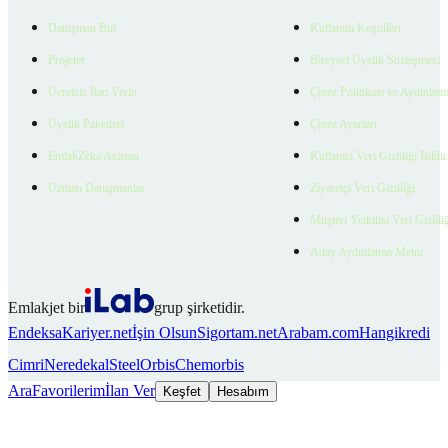
Danışman Bul
Kullanım Koşulları
Projeler
Bireysel Üyelik Sözleşmesi
Ücretsiz İlan Verin
Çerez Politikası ve Aydınlat
Üyelik Paketleri
Çerez Ayarları
EmlakZeka Asistan
Kullanıcı Veri Gizliliği Bildi
Uzman Danışmanlar
Ziyaretçi Veri Gizliliği
Müşteri Yetkilisi Veri Gizlili
Aday Aydınlatma Metni
Emlakjet bir
grup şirketidir.
Endeksa
Kariyer.net
İşin Olsun
Sigortam.net
Arabam.com
Hangikredi
Cimri
Neredekal
SteelOrbis
Chemorbis
Ara
Favorilerim
İlan Ver
Keşfet
Hesabım