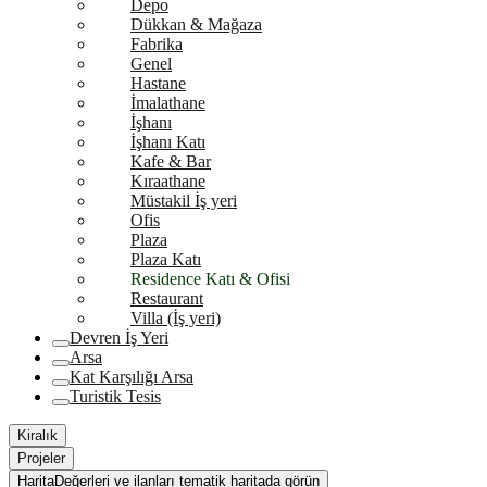
Depo
Dükkan & Mağaza
Fabrika
Genel
Hastane
İmalathane
İşhanı
İşhanı Katı
Kafe & Bar
Kıraathane
Müstakil İş yeri
Ofis
Plaza
Plaza Katı
Residence Katı & Ofisi
Restaurant
Villa (İş yeri)
Devren İş Yeri
Arsa
Kat Karşılığı Arsa
Turistik Tesis
Kiralık
Projeler
Harita
Değerleri ve ilanları tematik haritada görün