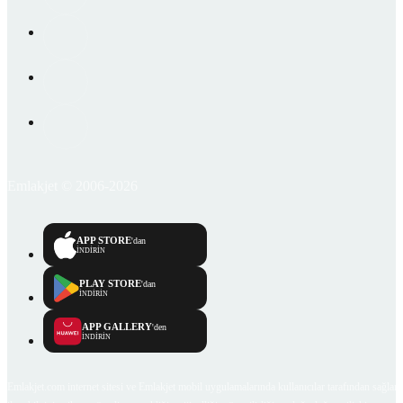
Emlakjet © 2006-2026
APP STORE
'dan
İNDİRİN
PLAY STORE
'dan
İNDİRİN
APP GALLERY
'den
İNDİRİN
Emlakjet.com internet sitesi ve Emlakjet mobil uygulamalarında kullanıcılar tarafından sağlana