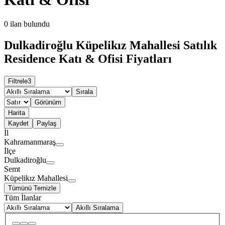
0
ilan bulundu
Dulkadiroğlu Küpelikız Mahallesi Satılık
Residence Katı & Ofisi Fiyatları
Filtrele
3
Sırala
Görünüm
Harita
Kaydet
Paylaş
İl
Kahramanmaraş
İlçe
Dulkadiroğlu
Semt
Küpelikız Mahallesi
Tümünü Temizle
Tüm İlanlar
Akıllı Sıralama