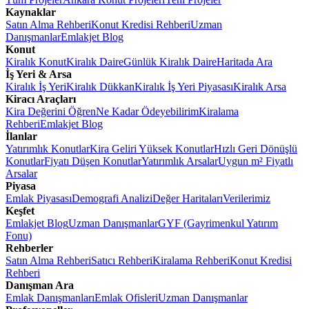
Kaynaklar
Satın Alma Rehberi
Konut Kredisi Rehberi
Uzman
Danışmanlar
Emlakjet Blog
Konut
Kiralık Konut
Kiralık Daire
Günlük Kiralık Daire
Haritada Ara
İş Yeri & Arsa
Kiralık İş Yeri
Kiralık Dükkan
Kiralık İş Yeri Piyasası
Kiralık Arsa
Kiracı Araçları
Kira Değerini Öğren
Ne Kadar Ödeyebilirim
Kiralama
Rehberi
Emlakjet Blog
İlanlar
Yatırımlık Konutlar
Kira Geliri Yüksek Konutlar
Hızlı Geri Dönüşlü
Konutlar
Fiyatı Düşen Konutlar
Yatırımlık Arsalar
Uygun m² Fiyatlı
Arsalar
Piyasa
Emlak Piyasası
Demografi Analizi
Değer Haritaları
Verilerimiz
Keşfet
Emlakjet Blog
Uzman Danışmanlar
GYF (Gayrimenkul Yatırım
Fonu)
Rehberler
Satın Alma Rehberi
Satıcı Rehberi
Kiralama Rehberi
Konut Kredisi
Rehberi
Danışman Ara
Emlak Danışmanları
Emlak Ofisleri
Uzman Danışmanlar