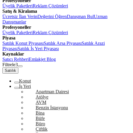
Profesyoneller
Üyelik Paketleri
Reklam Çözümleri
Satış & Kiralama
Ücretsiz İlan Verin
Değerini Öğren
Danışman Bul
Uzman
Danışmanlar
Profesyoneller
Üyelik Paketleri
Reklam Çözümleri
Piyasa
Satılık Konut Piyasası
Satılık Arsa Piyasası
Satılık Arazi
Piyasası
Satılık İş Yeri Piyasası
Kaynaklar
Satıcı Rehberi
Emlakjet Blog
Filtrele
3
Satılık
Konut
İş Yeri
Apartman Dairesi
Atölye
AVM
Benzin İstasyonu
Bina
Büfe
Büro
Çiftlik