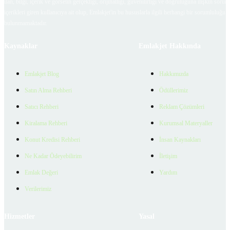
ilan, bilgi, içerik ve görselin gerçekliği, orijinalliği, güvenilirliği ve doğruluğuna ilişkin soru
içerikleri giren kullanıcıya ait olup, Emlakjet'in bu hususlarla ilgili herhangi bir sorumluluğu
bulunmamaktadır.
Kaynaklar
Emlakjet Hakkında
Emlakjet Blog
Hakkımızda
Satın Alma Rehberi
Ödüllerimiz
Satıcı Rehberi
Reklam Çözümleri
Kiralama Rehberi
Kurumsal Materyaller
Konut Kredisi Rehberi
İnsan Kaynakları
Ne Kadar Ödeyebilirim
İletişim
Emlak Değeri
Yardım
Verilerimiz
Hizmetler
Yasal