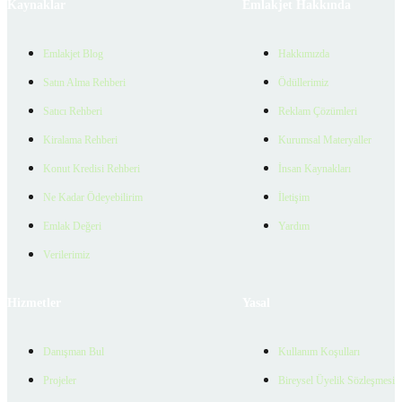
Kaynaklar
Emlakjet Hakkında
Emlakjet Blog
Hakkımızda
Satın Alma Rehberi
Ödüllerimiz
Satıcı Rehberi
Reklam Çözümleri
Kiralama Rehberi
Kurumsal Materyaller
Konut Kredisi Rehberi
İnsan Kaynakları
Ne Kadar Ödeyebilirim
İletişim
Emlak Değeri
Yardım
Verilerimiz
Hizmetler
Yasal
Danışman Bul
Kullanım Koşulları
Projeler
Bireysel Üyelik Sözleşmesi