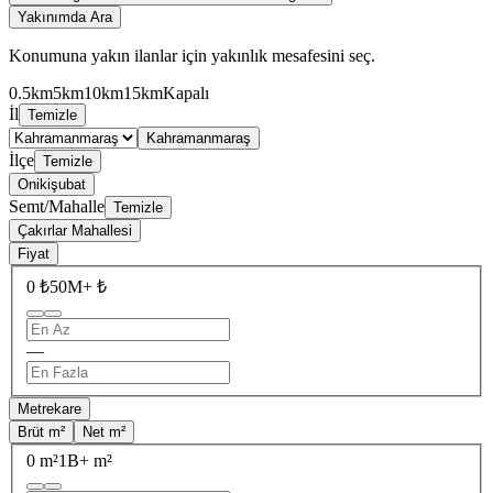
Yakınımda Ara
Konumuna yakın ilanlar için yakınlık mesafesini seç.
0.5km
5km
10km
15km
Kapalı
İl
Temizle
Kahramanmaraş
İlçe
Temizle
Onikişubat
Semt/Mahalle
Temizle
Çakırlar Mahallesi
Fiyat
0 ₺
50M+ ₺
—
Metrekare
Brüt m²
Net m²
0 m²
1B+ m²