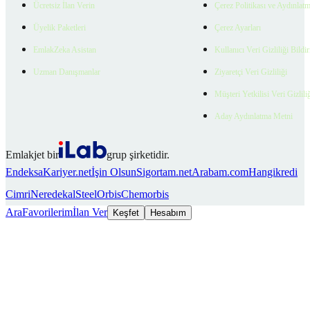
Ücretsiz İlan Verin
Çerez Politikası ve Aydınlat
Üyelik Paketleri
Çerez Ayarları
EmlakZeka Asistan
Kullanıcı Veri Gizliliği Bildi
Uzman Danışmanlar
Ziyaretçi Veri Gizliliği
Müşteri Yetkilisi Veri Gizlili
Aday Aydınlatma Metni
Emlakjet bir
grup şirketidir.
Endeksa
Kariyer.net
İşin Olsun
Sigortam.net
Arabam.com
Hangikredi
Cimri
Neredekal
SteelOrbis
Chemorbis
Ara
Favorilerim
İlan Ver
Keşfet
Hesabım