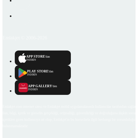
Emlakjet © 2006-2026
APP STORE
'dan
İNDİRİN
PLAY STORE
'dan
İNDİRİN
APP GALLERY
'den
İNDİRİN
Emlakjet.com internet sitesi ve Emlakjet mobil uygulamalarında kullanıcılar tarafından sağlana
ilan, bilgi, içerik ve görselin gerçekliği, orijinalliği, güvenilirliği ve doğruluğuna ilişkin soru
içerikleri giren kullanıcıya ait olup, Emlakjet'in bu hususlarla ilgili herhangi bir sorumluluğu
bulunmamaktadır.