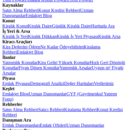
Kaynaklar
Satın Alma Rehberi
Konut Kredisi Rehberi
Uzman
Danışmanlar
Emlakjet Blog
Konut
Kiralık Konut
Kiralık Daire
Günlük Kiralık Daire
Haritada Ara
İş Yeri & Arsa
Kiralık İş Yeri
Kiralık Dükkan
Kiralık İş Yeri Piyasası
Kiralık Arsa
Kiracı Araçları
Kira Değerini Öğren
Ne Kadar Ödeyebilirim
Kiralama
Rehberi
Emlakjet Blog
İlanlar
Yatırımlık Konutlar
Kira Geliri Yüksek Konutlar
Hızlı Geri Dönüşlü
Konutlar
Fiyatı Düşen Konutlar
Yatırımlık Arsalar
Uygun m² Fiyatlı
Arsalar
Piyasa
Emlak Piyasası
Demografi Analizi
Değer Haritaları
Verilerimiz
Keşfet
Emlakjet Blog
Uzman Danışmanlar
GYF (Gayrimenkul Yatırım
Fonu)
Rehberler
Satın Alma Rehberi
Satıcı Rehberi
Kiralama Rehberi
Konut Kredisi
Rehberi
Danışman Ara
Emlak Danışmanları
Emlak Ofisleri
Uzman Danışmanlar