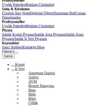
Profesyoneller
Üyelik Paketleri
Reklam Çözümleri
Satış & Kiralama
Ücretsiz İlan Verin
Değerini Öğren
Danışman Bul
Uzman
Danışmanlar
Profesyoneller
Üyelik Paketleri
Reklam Çözümleri
Piyasa
Satılık Konut Piyasası
Satılık Arsa Piyasası
Satılık Arazi
Piyasası
Satılık İş Yeri Piyasası
Kaynaklar
Satıcı Rehberi
Emlakjet Blog
Filtrele
3
Satılık
Konut
İş Yeri
Apartman Dairesi
Atölye
AVM
Benzin İstasyonu
Bina
Büfe
Büro
Çiftlik