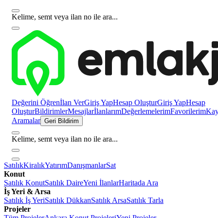
Kelime, semt veya ilan no ile ara...
Değerini Öğren
İlan Ver
Giriş Yap
Hesap Oluştur
Giriş Yap
Hesap
Oluştur
Bildirimler
Mesajlar
İlanlarım
Değerlemelerim
Favorilerim
Kayı
Aramalar
Geri Bildirim
Kelime, semt veya ilan no ile ara...
Satılık
Kiralık
Yatırım
Danışmanlar
Sat
Konut
Satılık Konut
Satılık Daire
Yeni İlanlar
Haritada Ara
İş Yeri & Arsa
Satılık İş Yeri
Satılık Dükkan
Satılık Arsa
Satılık Tarla
Projeler
Tüm Projeler
Ankara Konut Projeleri
Yeni Projeler