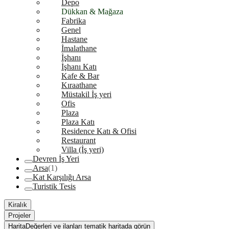
Depo
Dükkan & Mağaza
Fabrika
Genel
Hastane
İmalathane
İşhanı
İşhanı Katı
Kafe & Bar
Kıraathane
Müstakil İş yeri
Ofis
Plaza
Plaza Katı
Residence Katı & Ofisi
Restaurant
Villa (İş yeri)
Devren İş Yeri
Arsa
(1)
Kat Karşılığı Arsa
Turistik Tesis
Kiralık
Projeler
Harita
Değerleri ve ilanları tematik haritada görün