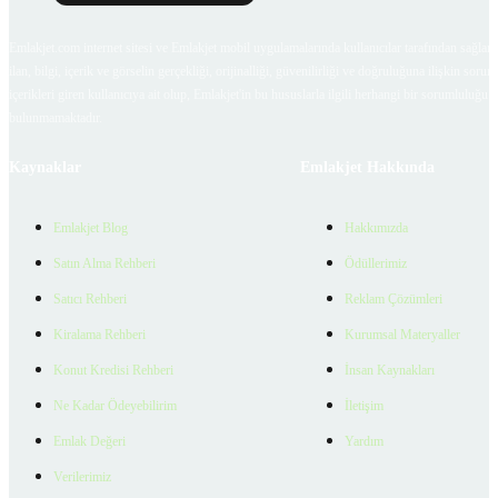
Emlakjet.com internet sitesi ve Emlakjet mobil uygulamalarında kullanıcılar tarafından sağlana
ilan, bilgi, içerik ve görselin gerçekliği, orijinalliği, güvenilirliği ve doğruluğuna ilişkin soru
içerikleri giren kullanıcıya ait olup, Emlakjet'in bu hususlarla ilgili herhangi bir sorumluluğu
bulunmamaktadır.
Kaynaklar
Emlakjet Hakkında
Emlakjet Blog
Hakkımızda
Satın Alma Rehberi
Ödüllerimiz
Satıcı Rehberi
Reklam Çözümleri
Kiralama Rehberi
Kurumsal Materyaller
Konut Kredisi Rehberi
İnsan Kaynakları
Ne Kadar Ödeyebilirim
İletişim
Emlak Değeri
Yardım
Verilerimiz