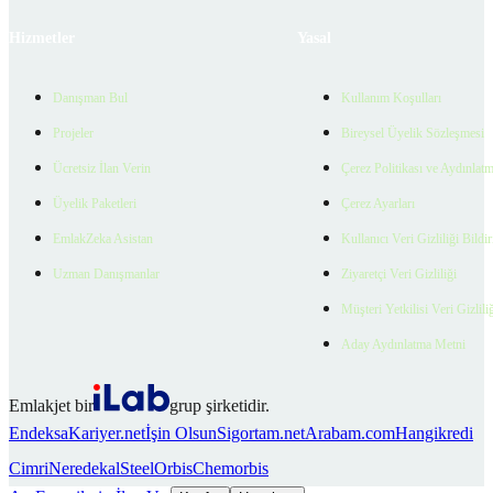
Hizmetler
Yasal
Danışman Bul
Kullanım Koşulları
Projeler
Bireysel Üyelik Sözleşmesi
Ücretsiz İlan Verin
Çerez Politikası ve Aydınlat
Üyelik Paketleri
Çerez Ayarları
EmlakZeka Asistan
Kullanıcı Veri Gizliliği Bildi
Uzman Danışmanlar
Ziyaretçi Veri Gizliliği
Müşteri Yetkilisi Veri Gizlili
Aday Aydınlatma Metni
Emlakjet bir
grup şirketidir.
Endeksa
Kariyer.net
İşin Olsun
Sigortam.net
Arabam.com
Hangikredi
Cimri
Neredekal
SteelOrbis
Chemorbis