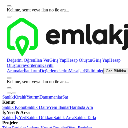
Kelime, semt veya ilan no ile ara...
Değerini Öğren
İlan Ver
Giriş Yap
Hesap Oluştur
Giriş Yap
Hesap
Oluştur
Favorilerim
Kayıtlı
Aramalar
İlanlarım
Değerlemelerim
Mesajlar
Bildirimler
Geri Bildirim
Kelime, semt veya ilan no ile ara...
Satılık
Kiralık
Yatırım
Danışmanlar
Sat
Konut
Satılık Konut
Satılık Daire
Yeni İlanlar
Haritada Ara
İş Yeri & Arsa
Satılık İş Yeri
Satılık Dükkan
Satılık Arsa
Satılık Tarla
Projeler
Tüm Projeler
Ankara Konut Projeleri
Yeni Projeler