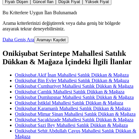
Fiyatı Düşen
Güncel İlan
Düşük Fiyat
Yüksek Fiyat
Bu Kriterlere Uygun İlan Bulunamadı
Arama kriterlerinizi değiştirerek veya daha geniş bir bölgede
arayarak tekrar deneyebilirsiniz.
Daha Geniş Ara
Aramayı Kaydet
Onikişubat Serintepe Mahallesi Satılık
Dükkan & Mağaza İçindeki İlgili İlanlar
Onikişubat Akif İnan Mahallesi Satılık Dükkan & Mağaza
Onikişubat Bin Evler Mahallesi Satılık Dükkan & Mağaza
Onikişubat Cumhuriyet Mahallesi Satılık Dükkan & Mağaza
Onikişubat Çamlık Mahallesi Satılık Dükkan & Mağaza
Onikişubat Dumlupınar Mahallesi Satılık Dükkan & Mağaza
Onikişubat İstiklal Mahallesi Satılık Dükkan & Mağaza
Onikişubat Karamanlı Mahallesi Satılık Dükkan & Mağaza
Onikişubat Mimar Sinan Mahallesi Satılık Dükkan & Mağaza
Onikişubat Saçaklızade Mahallesi Satılık Dükkan & Mağaza
Onikişubat Şazi Bey Mahallesi Satılık Dükkan & Mağaza
Onikişubat Şehit Abdullah Çavuş Mahallesi Satılık Dükkan &
Mağaza