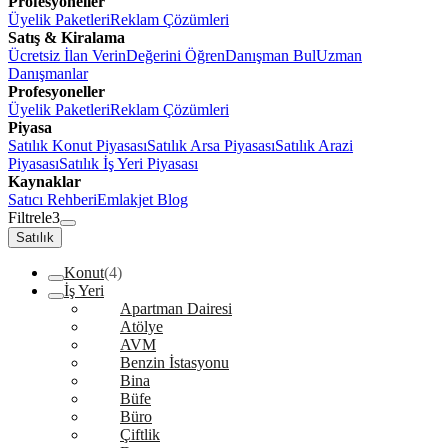
Profesyoneller
Üyelik Paketleri
Reklam Çözümleri
Satış & Kiralama
Ücretsiz İlan Verin
Değerini Öğren
Danışman Bul
Uzman
Danışmanlar
Profesyoneller
Üyelik Paketleri
Reklam Çözümleri
Piyasa
Satılık Konut Piyasası
Satılık Arsa Piyasası
Satılık Arazi
Piyasası
Satılık İş Yeri Piyasası
Kaynaklar
Satıcı Rehberi
Emlakjet Blog
Filtrele
3
Satılık
Konut
(4)
İş Yeri
Apartman Dairesi
Atölye
AVM
Benzin İstasyonu
Bina
Büfe
Büro
Çiftlik