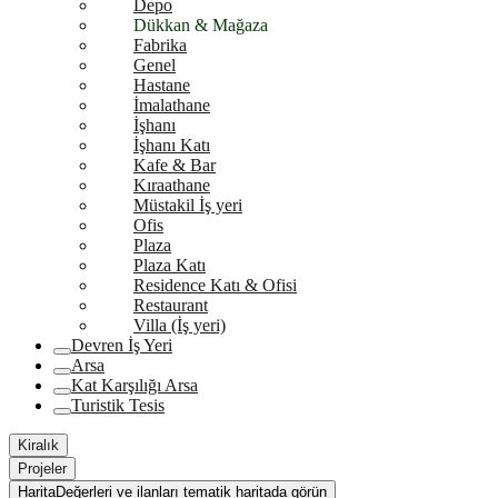
Depo
Dükkan & Mağaza
Fabrika
Genel
Hastane
İmalathane
İşhanı
İşhanı Katı
Kafe & Bar
Kıraathane
Müstakil İş yeri
Ofis
Plaza
Plaza Katı
Residence Katı & Ofisi
Restaurant
Villa (İş yeri)
Devren İş Yeri
Arsa
Kat Karşılığı Arsa
Turistik Tesis
Kiralık
Projeler
Harita
Değerleri ve ilanları tematik haritada görün