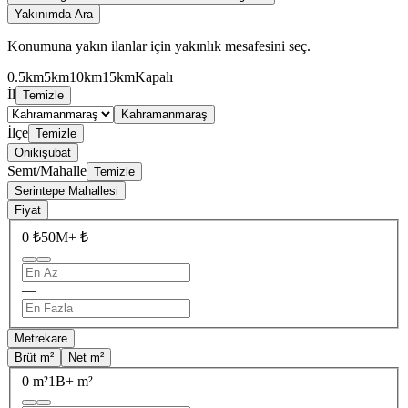
Yakınımda Ara
Konumuna yakın ilanlar için yakınlık mesafesini seç.
0.5km
5km
10km
15km
Kapalı
İl
Temizle
Kahramanmaraş
İlçe
Temizle
Onikişubat
Semt/Mahalle
Temizle
Serintepe Mahallesi
Fiyat
0 ₺
50M+ ₺
—
Metrekare
Brüt m²
Net m²
0 m²
1B+ m²