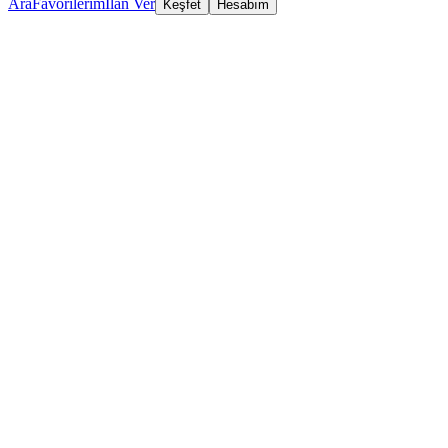
Ara
Favorilerim
İlan Ver
Keşfet
Hesabım