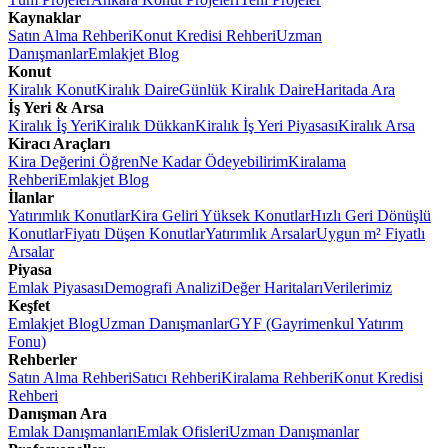
Kaynaklar
Satın Alma Rehberi
Konut Kredisi Rehberi
Uzman
Danışmanlar
Emlakjet Blog
Konut
Kiralık Konut
Kiralık Daire
Günlük Kiralık Daire
Haritada Ara
İş Yeri & Arsa
Kiralık İş Yeri
Kiralık Dükkan
Kiralık İş Yeri Piyasası
Kiralık Arsa
Kiracı Araçları
Kira Değerini Öğren
Ne Kadar Ödeyebilirim
Kiralama
Rehberi
Emlakjet Blog
İlanlar
Yatırımlık Konutlar
Kira Geliri Yüksek Konutlar
Hızlı Geri Dönüşlü
Konutlar
Fiyatı Düşen Konutlar
Yatırımlık Arsalar
Uygun m² Fiyatlı
Arsalar
Piyasa
Emlak Piyasası
Demografi Analizi
Değer Haritaları
Verilerimiz
Keşfet
Emlakjet Blog
Uzman Danışmanlar
GYF (Gayrimenkul Yatırım
Fonu)
Rehberler
Satın Alma Rehberi
Satıcı Rehberi
Kiralama Rehberi
Konut Kredisi
Rehberi
Danışman Ara
Emlak Danışmanları
Emlak Ofisleri
Uzman Danışmanlar