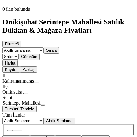
0
ilan bulundu
Onikişubat Serintepe Mahallesi Satılık
Dükkan & Mağaza Fiyatları
Filtrele
3
Sırala
Görünüm
Harita
Kaydet
Paylaş
İl
Kahramanmaraş
İlçe
Onikişubat
Semt
Serintepe Mahallesi
Tümünü Temizle
Tüm İlanlar
Akıllı Sıralama