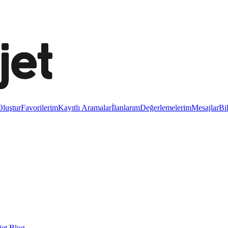
luştur
Favorilerim
Kayıtlı Aramalar
İlanlarım
Değerlemelerim
Mesajlar
Bi
et Blog