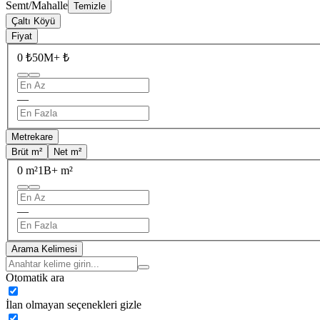
Semt/Mahalle
Temizle
Çaltı Köyü
Fiyat
0 ₺
50M+ ₺
—
Metrekare
Brüt m²
Net m²
0 m²
1B+ m²
—
Arama Kelimesi
Otomatik ara
İlan olmayan seçenekleri gizle