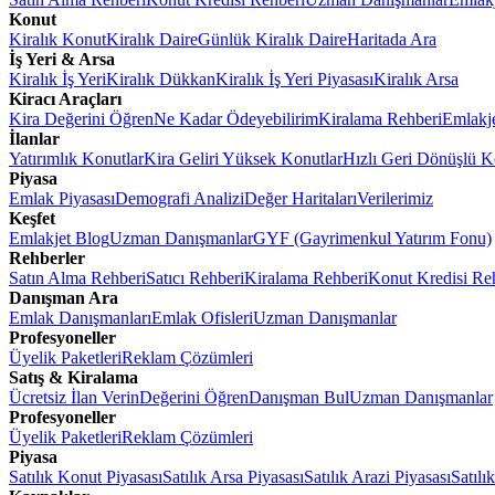
Konut
Kiralık Konut
Kiralık Daire
Günlük Kiralık Daire
Haritada Ara
İş Yeri & Arsa
Kiralık İş Yeri
Kiralık Dükkan
Kiralık İş Yeri Piyasası
Kiralık Arsa
Kiracı Araçları
Kira Değerini Öğren
Ne Kadar Ödeyebilirim
Kiralama Rehberi
Emlakj
İlanlar
Yatırımlık Konutlar
Kira Geliri Yüksek Konutlar
Hızlı Geri Dönüşlü K
Piyasa
Emlak Piyasası
Demografi Analizi
Değer Haritaları
Verilerimiz
Keşfet
Emlakjet Blog
Uzman Danışmanlar
GYF (Gayrimenkul Yatırım Fonu)
Rehberler
Satın Alma Rehberi
Satıcı Rehberi
Kiralama Rehberi
Konut Kredisi Re
Danışman Ara
Emlak Danışmanları
Emlak Ofisleri
Uzman Danışmanlar
Profesyoneller
Üyelik Paketleri
Reklam Çözümleri
Satış & Kiralama
Ücretsiz İlan Verin
Değerini Öğren
Danışman Bul
Uzman Danışmanlar
Profesyoneller
Üyelik Paketleri
Reklam Çözümleri
Piyasa
Satılık Konut Piyasası
Satılık Arsa Piyasası
Satılık Arazi Piyasası
Satılı