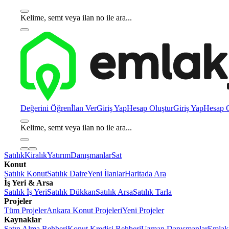
Kelime, semt veya ilan no ile ara...
Değerini Öğren
İlan Ver
Giriş Yap
Hesap Oluştur
Giriş Yap
Hesap O
Kelime, semt veya ilan no ile ara...
Satılık
Kiralık
Yatırım
Danışmanlar
Sat
Konut
Satılık Konut
Satılık Daire
Yeni İlanlar
Haritada Ara
İş Yeri & Arsa
Satılık İş Yeri
Satılık Dükkan
Satılık Arsa
Satılık Tarla
Projeler
Tüm Projeler
Ankara Konut Projeleri
Yeni Projeler
Kaynaklar
Satın Alma Rehberi
Konut Kredisi Rehberi
Uzman Danışmanlar
Emlakj