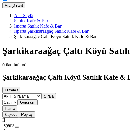
Ara (0 ilan)
Ana Sayfa
Satılık Kafe & Bar
Isparta Satılık Kafe & Bar
Isparta Şarkikaraağaç Satılık Kafe & Bar
Şarkikaraağaç Çaltı Köyü Satılık Kafe & Bar
Şarkikaraağaç Çaltı Köyü Satıl
0
ilan bulundu
Şarkikaraağaç Çaltı Köyü Satılık Kafe & B
Filtrele
3
Sırala
Görünüm
Harita
Kaydet
Paylaş
İl
Isparta