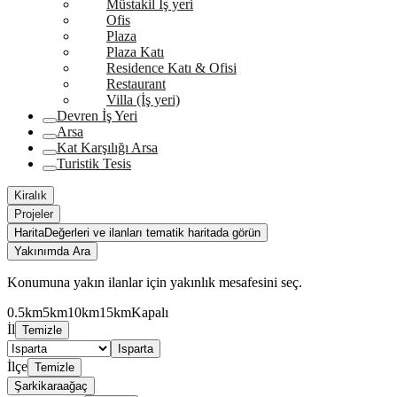
Müstakil İş yeri
Ofis
Plaza
Plaza Katı
Residence Katı & Ofisi
Restaurant
Villa (İş yeri)
Devren İş Yeri
Arsa
Kat Karşılığı Arsa
Turistik Tesis
Kiralık
Projeler
Harita
Değerleri ve ilanları tematik haritada görün
Yakınımda Ara
Konumuna yakın ilanlar için yakınlık mesafesini seç.
0.5km
5km
10km
15km
Kapalı
İl
Temizle
Isparta
İlçe
Temizle
Şarkikaraağaç