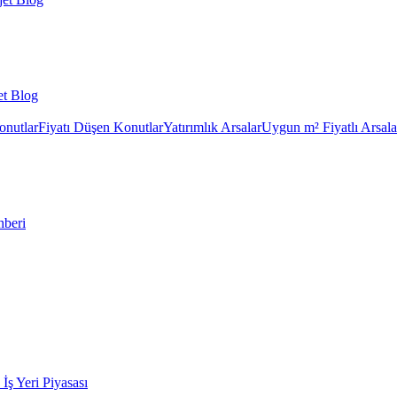
et Blog
onutlar
Fiyatı Düşen Konutlar
Yatırımlık Arsalar
Uygun m² Fiyatlı Arsala
hberi
k İş Yeri Piyasası