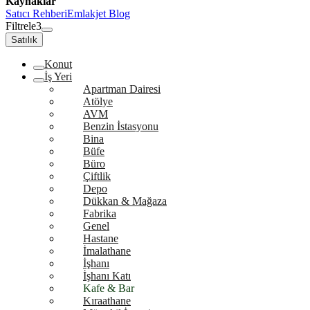
Kaynaklar
Satıcı Rehberi
Emlakjet Blog
Filtrele
3
Satılık
Konut
İş Yeri
Apartman Dairesi
Atölye
AVM
Benzin İstasyonu
Bina
Büfe
Büro
Çiftlik
Depo
Dükkan & Mağaza
Fabrika
Genel
Hastane
İmalathane
İşhanı
İşhanı Katı
Kafe & Bar
Kıraathane