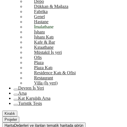
Depo
Dükkan & Mağaza
Fabrika
Genel
Hastane
İmalathane
İşhanı
İşhanı Katı
Kafe & Bar
Kıraathane
Müstakil İş yeri
Ofis
Plaza
Plaza Katı
Residence Katı & Ofisi
Restaurant
Villa (İş yeri)
Devren İş Yeri
Arsa
Kat Karşılığı Arsa
Turistik Tesis
Kiralık
Projeler
Harita
Değerleri ve ilanları tematik haritada görün