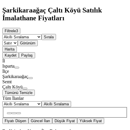
Şarkikaraağaç Çaltı Köyü Satılık
İmalathane Fiyatları
Filtrele
3
Sırala
Görünüm
Harita
Kaydet
Paylaş
İl
Isparta
İlçe
Şarkikaraağaç
Semt
Çaltı Köyü
Tümünü Temizle
Tüm İlanlar
Akıllı Sıralama
Fiyatı Düşen
Güncel İlan
Düşük Fiyat
Yüksek Fiyat