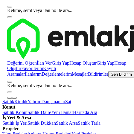
Kelime, semt veya ilan no ile ara...
Değerini Öğren
İlan Ver
Giriş Yap
Hesap Oluştur
Giriş Yap
Hesap
Oluştur
Favorilerim
Kayıtlı
Aramalar
İlanlarım
Değerlemelerim
Mesajlar
Bildirimler
Geri Bildirim
Kelime, semt veya ilan no ile ara...
Satılık
Kiralık
Yatırım
Danışmanlar
Sat
Konut
Satılık Konut
Satılık Daire
Yeni İlanlar
Haritada Ara
İş Yeri & Arsa
Satılık İş Yeri
Satılık Dükkan
Satılık Arsa
Satılık Tarla
Projeler
Tüm Projeler
Ankara Konut Projeleri
Yeni Projeler