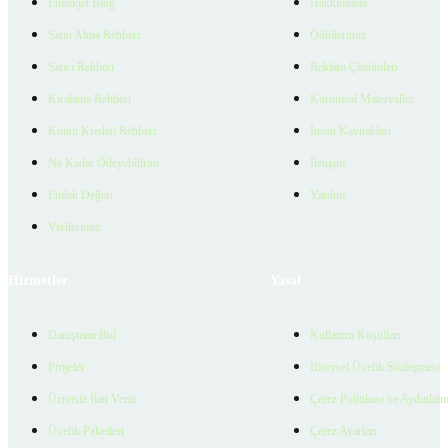
Emlakjet Blog
Hakkımızda
Satın Alma Rehberi
Ödüllerimiz
Satıcı Rehberi
Reklam Çözümleri
Kiralama Rehberi
Kurumsal Materyaller
Konut Kredisi Rehberi
İnsan Kaynakları
Ne Kadar Ödeyebilirim
İletişim
Emlak Değeri
Yardım
Verilerimiz
Hizmetler
Yasal
Danışman Bul
Kullanım Koşulları
Projeler
Bireysel Üyelik Sözleşmesi
Ücretsiz İlan Verin
Çerez Politikası ve Aydınlat
Üyelik Paketleri
Çerez Ayarları