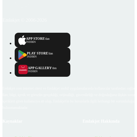
Emlakjet © 2006-2026
APP STORE
'dan
İNDİRİN
PLAY STORE
'dan
İNDİRİN
APP GALLERY
'den
İNDİRİN
Emlakjet.com internet sitesi ve Emlakjet mobil uygulamalarında kullanıcılar tarafından sağlana
ilan, bilgi, içerik ve görselin gerçekliği, orijinalliği, güvenilirliği ve doğruluğuna ilişkin soru
içerikleri giren kullanıcıya ait olup, Emlakjet'in bu hususlarla ilgili herhangi bir sorumluluğu
bulunmamaktadır.
Kaynaklar
Emlakjet Hakkında