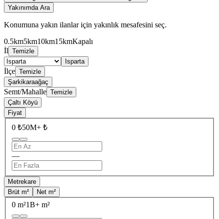
Yakınımda Ara
Konumuna yakın ilanlar için yakınlık mesafesini seç.
0.5km
5km
10km
15km
Kapalı
İl
Temizle
Isparta
İlçe
Temizle
Şarkikaraağaç
Semt/Mahalle
Temizle
Çaltı Köyü
Fiyat
0 ₺
50M+ ₺
—
Metrekare
Brüt m²
Net m²
0 m²
1B+ m²