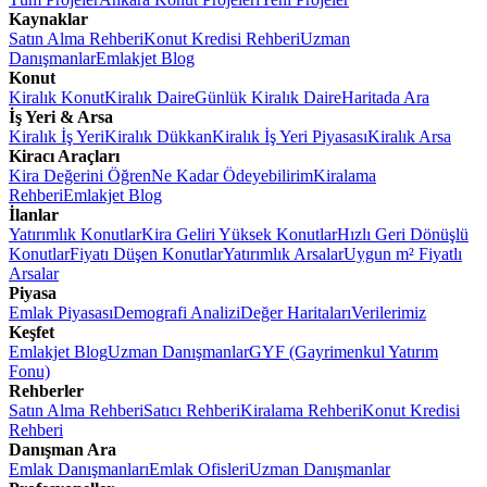
Kaynaklar
Satın Alma Rehberi
Konut Kredisi Rehberi
Uzman
Danışmanlar
Emlakjet Blog
Konut
Kiralık Konut
Kiralık Daire
Günlük Kiralık Daire
Haritada Ara
İş Yeri & Arsa
Kiralık İş Yeri
Kiralık Dükkan
Kiralık İş Yeri Piyasası
Kiralık Arsa
Kiracı Araçları
Kira Değerini Öğren
Ne Kadar Ödeyebilirim
Kiralama
Rehberi
Emlakjet Blog
İlanlar
Yatırımlık Konutlar
Kira Geliri Yüksek Konutlar
Hızlı Geri Dönüşlü
Konutlar
Fiyatı Düşen Konutlar
Yatırımlık Arsalar
Uygun m² Fiyatlı
Arsalar
Piyasa
Emlak Piyasası
Demografi Analizi
Değer Haritaları
Verilerimiz
Keşfet
Emlakjet Blog
Uzman Danışmanlar
GYF (Gayrimenkul Yatırım
Fonu)
Rehberler
Satın Alma Rehberi
Satıcı Rehberi
Kiralama Rehberi
Konut Kredisi
Rehberi
Danışman Ara
Emlak Danışmanları
Emlak Ofisleri
Uzman Danışmanlar