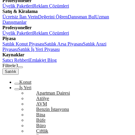
Profesyoneller
Üyelik Paketleri
Reklam Çözümleri
Satış & Kiralama
Ücretsiz İlan Verin
Değerini Öğren
Danışman Bul
Uzman
Danışmanlar
Profesyoneller
Üyelik Paketleri
Reklam Çözümleri
Piyasa
Satılık Konut Piyasası
Satılık Arsa Piyasası
Satılık Arazi
Piyasası
Satılık İş Yeri Piyasası
Kaynaklar
Satıcı Rehberi
Emlakjet Blog
Filtrele
3
Satılık
Konut
İş Yeri
Apartman Dairesi
Atölye
AVM
Benzin İstasyonu
Bina
Büfe
Büro
Çiftlik