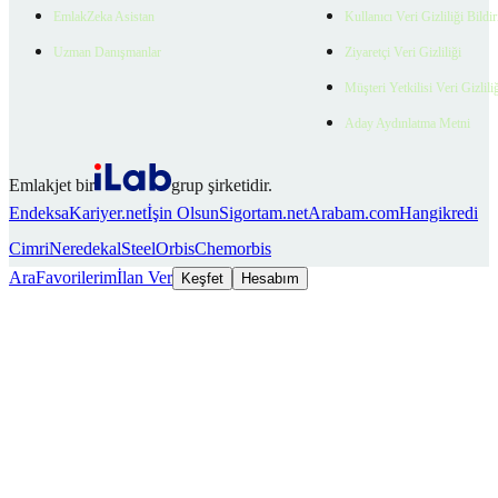
EmlakZeka Asistan
Kullanıcı Veri Gizliliği Bildi
Uzman Danışmanlar
Ziyaretçi Veri Gizliliği
Müşteri Yetkilisi Veri Gizlili
Aday Aydınlatma Metni
Emlakjet bir
grup şirketidir.
Endeksa
Kariyer.net
İşin Olsun
Sigortam.net
Arabam.com
Hangikredi
Cimri
Neredekal
SteelOrbis
Chemorbis
Ara
Favorilerim
İlan Ver
Keşfet
Hesabım